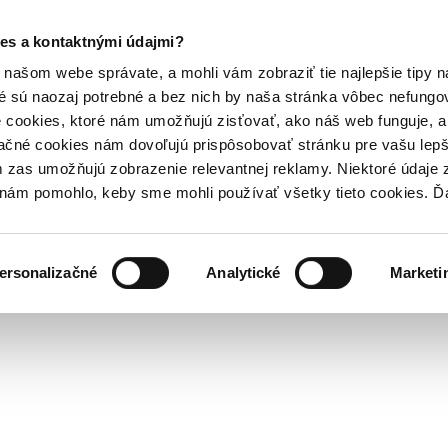
es a kontaktnými údajmi?
našom webe správate, a mohli vám zobraziť tie najlepšie tipy n
é sú naozaj potrebné a bez nich by naša stránka vôbec nefung
 cookies, ktoré nám umožňujú zisťovať, ako náš web funguje, a 
ačné cookies nám dovoľujú prispôsobovať stránku pre vašu lepši
zas umožňujú zobrazenie relevantnej reklamy. Niektoré údaje z
y nám pomohlo, keby sme mohli používať všetky tieto cookies. 
ersonalizačné
Analytické
Marketi