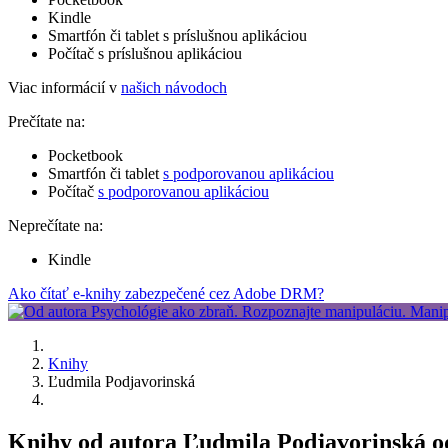
Kindle
Smartfón či tablet s príslušnou aplikáciou
Počítač s príslušnou aplikáciou
Viac informácií v
našich návodoch
Prečítate na:
Pocketbook
Smartfón či tablet
s podporovanou aplikáciou
Počítač
s podporovanou aplikáciou
Neprečítate na:
Kindle
Ako čítať e-knihy zabezpečené cez Adobe DRM?
Knihy
Ľudmila Podjavorinská
Knihy od autora Ľudmila Podjavorinská o