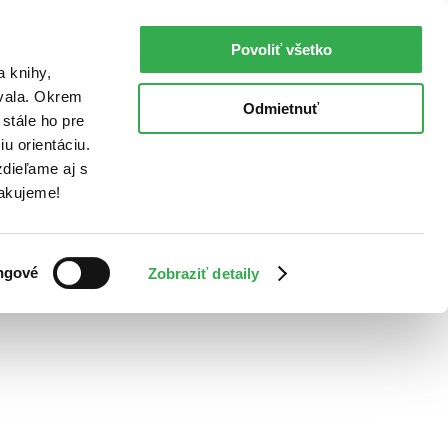
Povoliť všetko
a knihy,
ovala. Okrem
Odmietnuť
stále ho pre
u orientáciu.
dieľame aj s
Ďakujeme!
ngové
Zobraziť detaily