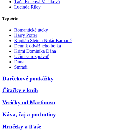
Táňa Keleová Vasilková
Lucinda Riley
Top série
Romantické úteky
Harry Potter
Kapitán Stein a Notár Barbarič
Denník odvážneho bojka
Krimi Dominika Dána
Učím sa rozprávať
Duna
Smradi
Darčekové poukážky
Čítačky e-kníh
Vecičky od Martinusu
Káva, čaj a pochutiny
Hrnčeky a fľaše