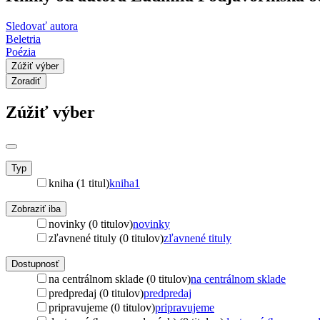
Sledovať autora
Beletria
Poézia
Zúžiť výber
Zoradiť
Zúžiť výber
Typ
kniha (1 titul)
kniha
1
Zobraziť iba
novinky (0 titulov)
novinky
zľavnené tituly (0 titulov)
zľavnené tituly
Dostupnosť
na centrálnom sklade (0 titulov)
na centrálnom sklade
predpredaj (0 titulov)
predpredaj
pripravujeme (0 titulov)
pripravujeme