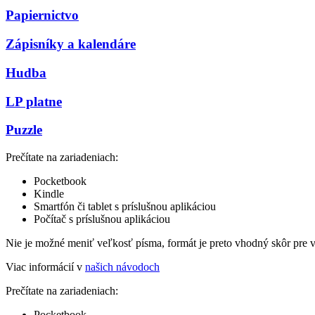
Papiernictvo
Zápisníky a kalendáre
Hudba
LP platne
Puzzle
Prečítate na zariadeniach:
Pocketbook
Kindle
Smartfón či tablet s príslušnou aplikáciou
Počítač s príslušnou aplikáciou
Nie je možné meniť veľkosť písma, formát je preto vhodný skôr pre 
Viac informácií v
našich návodoch
Prečítate na zariadeniach:
Pocketbook