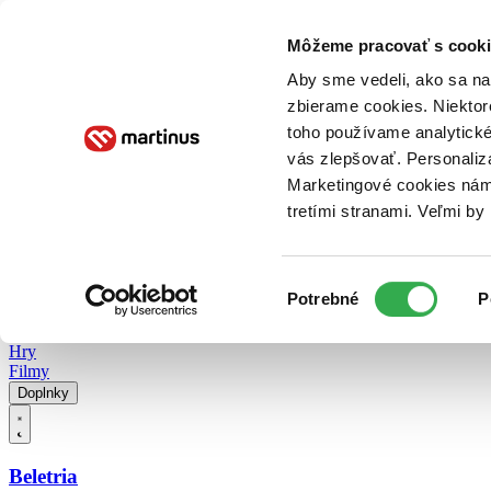
Doručenie
Kníhkupectvá
Knihovrátok
Poukážky
Knižný blog
Kontakt
Môžeme pracovať s cooki
Aby sme vedeli, ako sa na 
zbierame cookies. Niektor
E-knihy
Audioknihy
Hry
Filmy
Knihy
Doplnky
toho používame analytické
vás zlepšovať. Personaliz
Vyhľadávanie
Marketingové cookies nám 
tretími stranami. Veľmi b
Prihlásiť
Vyhľadávanie
Výber
Knihy
Potrebné
P
súhlasu
E-knihy
Audioknihy
Hry
Filmy
Doplnky
Beletria