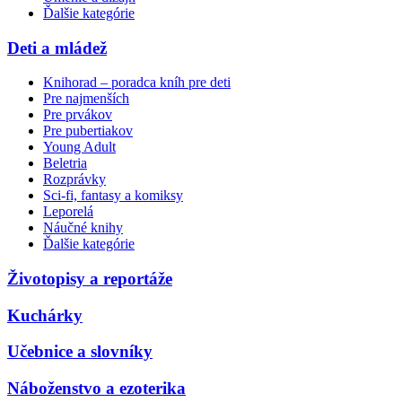
Ďalšie kategórie
Deti a mládež
Knihorad – poradca kníh pre deti
Pre najmenších
Pre prvákov
Pre pubertiakov
Young Adult
Beletria
Rozprávky
Sci-fi, fantasy a komiksy
Leporelá
Náučné knihy
Ďalšie kategórie
Životopisy a reportáže
Kuchárky
Učebnice a slovníky
Náboženstvo a ezoterika