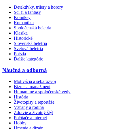
Detektívky, trilery a horory
Sci-fi a fantasy
Komiksy
Romantika
Spoločenská beletria
Klasika
Historické
Slovenská beletria
Svetová beletria
Poézia
Ďalšie kategórie
Náučná a odborná
Motivácia a sebarozvoj
Biznis a manažment
Humanitné a spoločenské vedy
História
Životopisy a reportáže
Vzťahy a rodina
Zdravie a životný štýl
Počítače a internet
Hobby
Umenie a dizajn