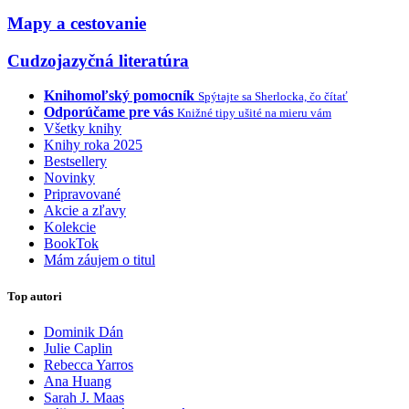
Mapy a cestovanie
Cudzojazyčná literatúra
Knihomoľský pomocník
Spýtajte sa Sherlocka, čo čítať
Odporúčame pre vás
Knižné tipy ušité na mieru vám
Všetky knihy
Knihy roka 2025
Bestsellery
Novinky
Pripravované
Akcie a zľavy
Kolekcie
BookTok
Mám záujem o titul
Top autori
Dominik Dán
Julie Caplin
Rebecca Yarros
Ana Huang
Sarah J. Maas