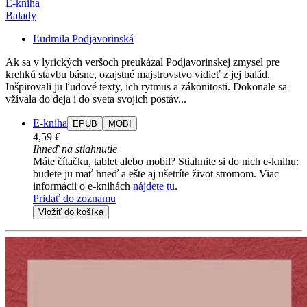
E-kniha
Balady
Ľudmila Podjavorinská
Ak sa v lyrických veršoch preukázal Podjavorinskej zmysel pre
krehkú stavbu básne, ozajstné majstrovstvo vidieť z jej balád.
Inšpirovali ju ľudové texty, ich rytmus a zákonitosti. Dokonale sa
vžívala do deja i do sveta svojich postáv...
E-kniha
EPUB
MOBI
4,59 €
Ihneď na stiahnutie
Máte čítačku, tablet alebo mobil? Stiahnite si do nich e-knihu:
budete ju mať hneď a ešte aj ušetríte život stromom. Viac
informácii o e-knihách
nájdete tu
.
Pridať do zoznamu
Vložiť do košíka