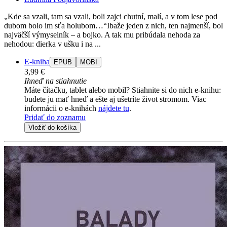
„Kde sa vzali, tam sa vzali, boli zajci chutní, malí, a v tom lese pod
dubom bolo im sťa holubom…“Ibaže jeden z nich, ten najmenší, bol
najväčší výmyselník – a bojko. A tak mu pribúdala nehoda za
nehodou: dierka v ušku i na ...
E-kniha
EPUB
MOBI
3,99 €
Ihneď na stiahnutie
Máte čítačku, tablet alebo mobil? Stiahnite si do nich e-knihu:
budete ju mať hneď a ešte aj ušetríte život stromom. Viac
informácii o e-knihách
nájdete tu
.
Pridať do zoznamu
Vložiť do košíka