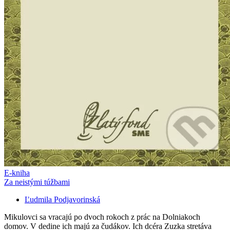
E-kniha
Za neistými túžbami
Ľudmila Podjavorinská
Mikulovci sa vracajú po dvoch rokoch z prác na Dolniakoch
domov. V dedine ich majú za čudákov. Ich dcéra Zuzka stretáva