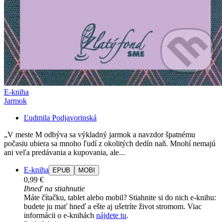
E-kniha
Jarmok
Ľudmila Podjavorinská
„V meste M odbýva sa výkladný jarmok a navzdor špatnému
počasiu ubiera sa mnoho ľudí z okolitých dedín naň. Mnohí nemajú
ani veľa predávania a kupovania, ale...
E-kniha
EPUB
MOBI
0,99 €
Ihneď na stiahnutie
Máte čítačku, tablet alebo mobil? Stiahnite si do nich e-knihu:
budete ju mať hneď a ešte aj ušetríte život stromom. Viac
informácii o e-knihách
nájdete tu
.