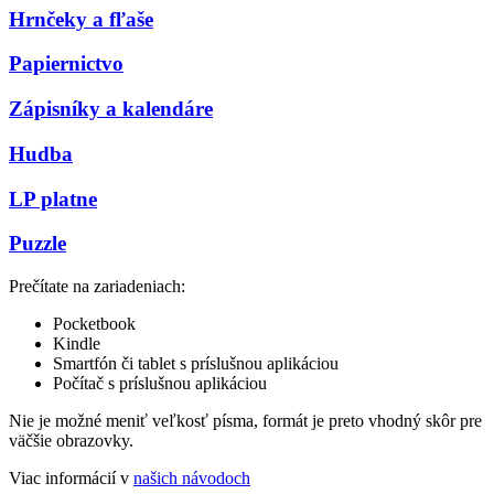
Hrnčeky a fľaše
Papiernictvo
Zápisníky a kalendáre
Hudba
LP platne
Puzzle
Prečítate na zariadeniach:
Pocketbook
Kindle
Smartfón či tablet s príslušnou aplikáciou
Počítač s príslušnou aplikáciou
Nie je možné meniť veľkosť písma, formát je preto vhodný skôr pre
väčšie obrazovky.
Viac informácií v
našich návodoch