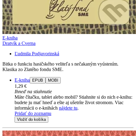
E-kniha
Dratvík a Cverna
Ľudmila Podjavorinská
Bitka o funkciu hasičského veliteľa s nečakaným vyústením.
Klasika zo Zlatého fondu SME.
E-kniha
EPUB
MOBI
1,29 €
Ihneď na stiahnutie
Máte čítačku, tablet alebo mobil? Stiahnite si do nich e-knihu:
budete ju mať hneď a ešte aj ušetríte život stromom. Viac
informácii o e-knihách
nájdete tu
.
Pridať do zoznamu
Vložiť do košíka