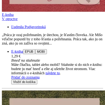
E-kniha
V otroctve
Ľudmila Podjavorinská
„Práca je ozaj požehnaním, je útechou, je šťastím človeka. Ale Mišo
vďačne popustil by z toho šťastia a požehnania. Práca tak, ako ju on
zná, ako ju on zažíva so svojimi...
E-kniha
EPUB
MOBI
1,29 €
Ihneď na stiahnutie
Máte čítačku, tablet alebo mobil? Stiahnite si do nich e-knihu:
budete ju mať hneď a ešte aj ušetríte život stromom. Viac
informácii o e-knihách
nájdete tu
.
Pridať do zoznamu
Vložiť do košíka