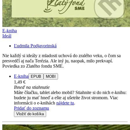
E-kniha
Ideál
Ľudmila Podjavorinská
Nie každý si ideály z mladosti uchová do zralého veku, o čom sa
presvedčí aj nača Terézia. Ale iný ju, naopak, milo prekvapí.
Poviedka zo Zlatého fondu SME.
E-kniha
EPUB
MOBI
1,49 €
Ihneď na stiahnutie
Máte čítačku, tablet alebo mobil? Stiahnite si do nich e-knihu:
budete ju mať hneď a ešte aj ušetríte život stromom. Viac
informácii o e-knihách
nájdete tu
.
Pridať do zoznamu
Vložiť do košíka