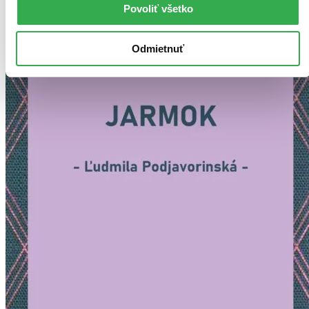
Povoliť všetko
Odmietnuť