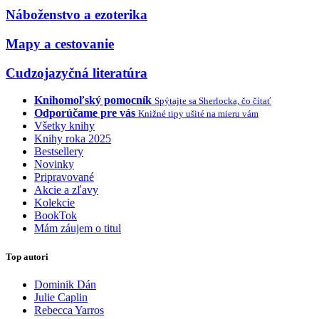
Náboženstvo a ezoterika
Mapy a cestovanie
Cudzojazyčná literatúra
Knihomoľský pomocník
Spýtajte sa Sherlocka, čo čítať
Odporúčame pre vás
Knižné tipy ušité na mieru vám
Všetky knihy
Knihy roka 2025
Bestsellery
Novinky
Pripravované
Akcie a zľavy
Kolekcie
BookTok
Mám záujem o titul
Top autori
Dominik Dán
Julie Caplin
Rebecca Yarros