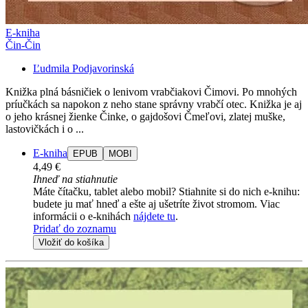
E-kniha
Čin-Čin
Ľudmila Podjavorinská
Knižka plná básničiek o lenivom vrabčiakovi Čimovi. Po mnohých
príučkách sa napokon z neho stane správny vrabčí otec. Knižka je aj
o jeho krásnej žienke Činke, o gajdošovi Čmeľovi, zlatej muške,
lastovičkách i o ...
E-kniha
EPUB
MOBI
4,49 €
Ihneď na stiahnutie
Máte čítačku, tablet alebo mobil? Stiahnite si do nich e-knihu:
budete ju mať hneď a ešte aj ušetríte život stromom. Viac
informácii o e-knihách
nájdete tu
.
Pridať do zoznamu
Vložiť do košíka