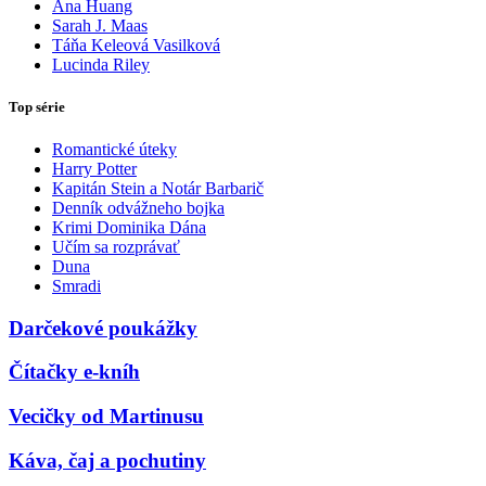
Ana Huang
Sarah J. Maas
Táňa Keleová Vasilková
Lucinda Riley
Top série
Romantické úteky
Harry Potter
Kapitán Stein a Notár Barbarič
Denník odvážneho bojka
Krimi Dominika Dána
Učím sa rozprávať
Duna
Smradi
Darčekové poukážky
Čítačky e-kníh
Vecičky od Martinusu
Káva, čaj a pochutiny