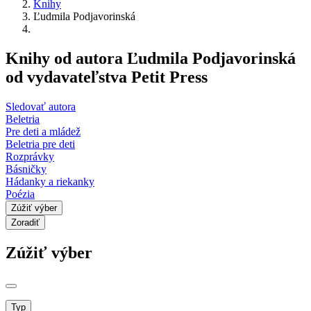
Knihy
Ľudmila Podjavorinská
Knihy od autora Ľudmila Podjavorinská
od vydavateľstva Petit Press
Sledovať autora
Beletria
Pre deti a mládež
Beletria pre deti
Rozprávky
Básničky
Hádanky a riekanky
Poézia
Zúžiť výber
Zoradiť
Zúžiť výber
Typ