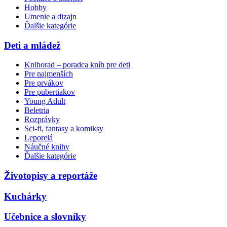
Hobby
Umenie a dizajn
Ďalšie kategórie
Deti a mládež
Knihorad – poradca kníh pre deti
Pre najmenších
Pre prvákov
Pre pubertiakov
Young Adult
Beletria
Rozprávky
Sci-fi, fantasy a komiksy
Leporelá
Náučné knihy
Ďalšie kategórie
Životopisy a reportáže
Kuchárky
Učebnice a slovníky