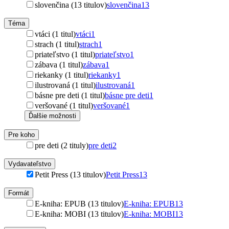
slovenčina (13 titulov)
slovenčina
13
Téma
vtáci (1 titul)
vtáci
1
strach (1 titul)
strach
1
priateľstvo (1 titul)
priateľstvo
1
zábava (1 titul)
zábava
1
riekanky (1 titul)
riekanky
1
ilustrovaná (1 titul)
ilustrovaná
1
básne pre deti (1 titul)
básne pre deti
1
veršované (1 titul)
veršované
1
Ďalšie možnosti
Pre koho
pre deti (2 tituly)
pre deti
2
Vydavateľstvo
Petit Press (13 titulov)
Petit Press
13
Formát
E-kniha: EPUB (13 titulov)
E-kniha: EPUB
13
E-kniha: MOBI (13 titulov)
E-kniha: MOBI
13