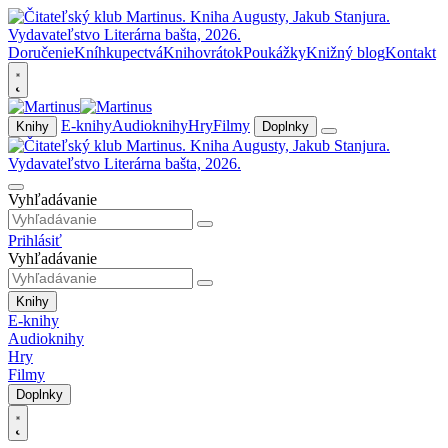
Doručenie
Kníhkupectvá
Knihovrátok
Poukážky
Knižný blog
Kontakt
E-knihy
Audioknihy
Hry
Filmy
Knihy
Doplnky
Vyhľadávanie
Prihlásiť
Vyhľadávanie
Knihy
E-knihy
Audioknihy
Hry
Filmy
Doplnky