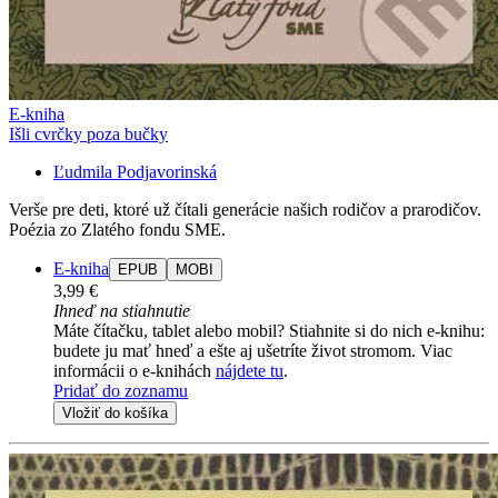
E-kniha
Išli cvrčky poza bučky
Ľudmila Podjavorinská
Verše pre deti, ktoré už čítali generácie našich rodičov a prarodičov.
Poézia zo Zlatého fondu SME.
E-kniha
EPUB
MOBI
3,99 €
Ihneď na stiahnutie
Máte čítačku, tablet alebo mobil? Stiahnite si do nich e-knihu:
budete ju mať hneď a ešte aj ušetríte život stromom. Viac
informácii o e-knihách
nájdete tu
.
Pridať do zoznamu
Vložiť do košíka