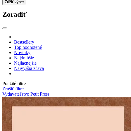
Zúžiť výber
Zoradiť
Bestsellery
Top hodnotené
Novinky
Najdrahšie
Najlacnejšie
Najvyššia zľava
Použité filtre
Zrušiť filtre
Vydavateľstvo Petit Press