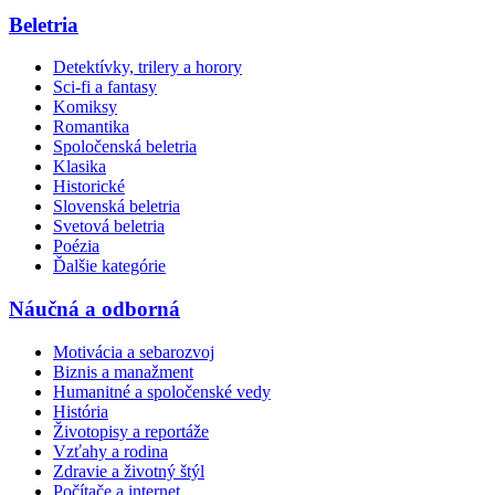
Beletria
Detektívky, trilery a horory
Sci-fi a fantasy
Komiksy
Romantika
Spoločenská beletria
Klasika
Historické
Slovenská beletria
Svetová beletria
Poézia
Ďalšie kategórie
Náučná a odborná
Motivácia a sebarozvoj
Biznis a manažment
Humanitné a spoločenské vedy
História
Životopisy a reportáže
Vzťahy a rodina
Zdravie a životný štýl
Počítače a internet