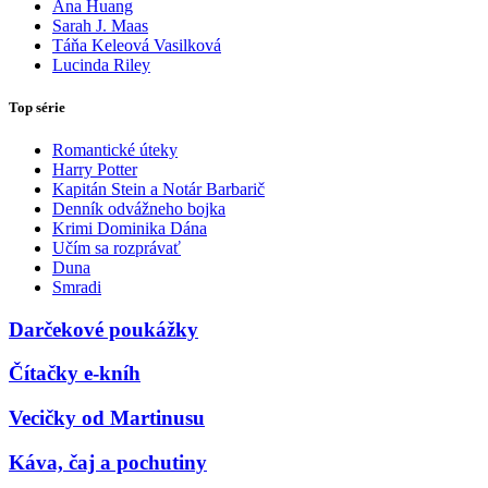
Ana Huang
Sarah J. Maas
Táňa Keleová Vasilková
Lucinda Riley
Top série
Romantické úteky
Harry Potter
Kapitán Stein a Notár Barbarič
Denník odvážneho bojka
Krimi Dominika Dána
Učím sa rozprávať
Duna
Smradi
Darčekové poukážky
Čítačky e-kníh
Vecičky od Martinusu
Káva, čaj a pochutiny