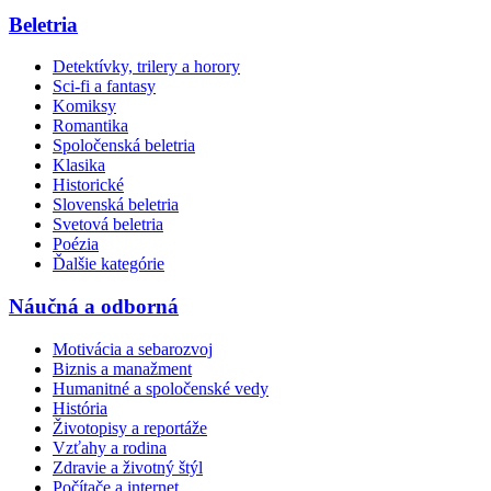
Beletria
Detektívky, trilery a horory
Sci-fi a fantasy
Komiksy
Romantika
Spoločenská beletria
Klasika
Historické
Slovenská beletria
Svetová beletria
Poézia
Ďalšie kategórie
Náučná a odborná
Motivácia a sebarozvoj
Biznis a manažment
Humanitné a spoločenské vedy
História
Životopisy a reportáže
Vzťahy a rodina
Zdravie a životný štýl
Počítače a internet