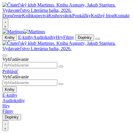
Doručenie
Kníhkupectvá
Knihovrátok
Poukážky
Knižný blog
Kontakt
E-knihy
Audioknihy
Hry
Filmy
Knihy
Doplnky
Vyhľadávanie
Prihlásiť
Vyhľadávanie
Knihy
E-knihy
Audioknihy
Hry
Filmy
Doplnky