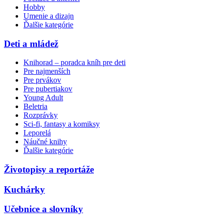
Hobby
Umenie a dizajn
Ďalšie kategórie
Deti a mládež
Knihorad – poradca kníh pre deti
Pre najmenších
Pre prvákov
Pre pubertiakov
Young Adult
Beletria
Rozprávky
Sci-fi, fantasy a komiksy
Leporelá
Náučné knihy
Ďalšie kategórie
Životopisy a reportáže
Kuchárky
Učebnice a slovníky