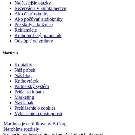
Najčastejšie otázky
Rezervácia v kníhkupectve
Ako čítať e-knihy
Ako počúvať audioknihy
Pre školy a knižnice
Reklamácie
Knihomoľský pomocník
Odstúpiť od zmluvy
Martinus
Kontakty
Náš príbeh
Náš blog
Knihovrátok
Partnerský systém
Pridaj sa k nám
Marketing
Náš labák
Prehlásenie o cookies
Vyhlásenie o prístupnosti
Martinus je certifikovaný B Corp
Nerobíme rozdiely
Najlepšie novinky sú tie knižné. Získajte ich ako prví: