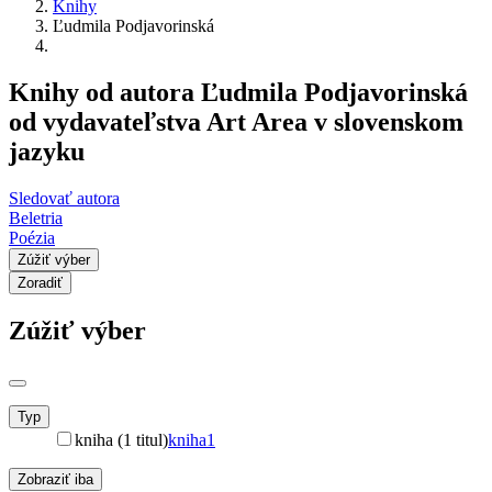
Knihy
Ľudmila Podjavorinská
Knihy od autora Ľudmila Podjavorinská
od vydavateľstva Art Area v slovenskom
jazyku
Sledovať autora
Beletria
Poézia
Zúžiť výber
Zoradiť
Zúžiť výber
Typ
kniha (1 titul)
kniha
1
Zobraziť iba