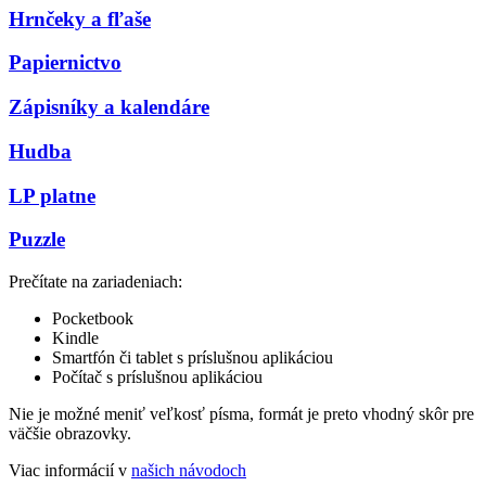
Hrnčeky a fľaše
Papiernictvo
Zápisníky a kalendáre
Hudba
LP platne
Puzzle
Prečítate na zariadeniach:
Pocketbook
Kindle
Smartfón či tablet s príslušnou aplikáciou
Počítač s príslušnou aplikáciou
Nie je možné meniť veľkosť písma, formát je preto vhodný skôr pre
väčšie obrazovky.
Viac informácií v
našich návodoch