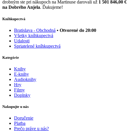
drobným ste pri nákupoch na Martinuse darovali už
1 501 846,00 €
na Dobrého Anjela
. Ďakujeme!
Kníhkupectvá
Bratislava - Obchodná
• Otvorené do 20:00
Všetky kníhkupectvá
Udalosti
Spriatelené kníhkupectvá
Kategórie
Knihy
E-knihy
Audioknihy
Hry
Filmy
Doplnky
Nakupujte u nás
Doručenie
Platba
Prečo práve u nás?