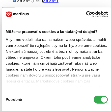
Art Area (1 titul)
Art Area
1
Väzba
pevná väzba (1 titul)
pevná väzba
1
Zúžiť výber
Môžeme pracovať s cookies a kontaktnými údajmi?
Zoradiť
Aby sme vedeli, ako sa na našom webe správate, a mohli
vám zobraziť tie najlepšie tipy na knihy, zbierame cookies.
Niektoré sú naozaj potrebné a bez nich by naša stránka
vôbec nefungovala. Okrem toho používame analytické
Bestsellery
Top hodnotené
cookies, ktoré nám umožňujú zisťovať, ako náš web
Novinky
funguje, a stále ho pre vás zlepšovať. Personalizačné
Najdrahšie
cookies nám dovoľujú prispôsobovať stránku pre vašu
Najlacnejšie
Najvyššia zľava
lepšiu orientáciu. Marketingové cookies nám zas
umožňujú zobrazenie relevantnej reklamy. Niektoré údaje
zdieľame aj s tretími stranami. Veľmi by nám pomohlo,
Použité filtre
Výber
Zrušiť filtre
keby sme mohli používať všetky tieto cookies. Ďakujeme!
Potrebné
súhlasu
V slovenskom jazyku
Vydavateľstvo Art Area