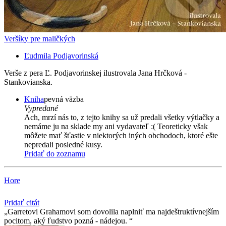
Veršíky pre maličkých
Ľudmila Podjavorinská
Verše z pera Ľ. Podjavorinskej ilustrovala Jana Hrčková -
Stankovianska.
Kniha
pevná väzba
Vypredané
Ach, mrzí nás to, z tejto knihy sa už predali všetky výtlačky a
nemáme ju na sklade my ani vydavateľ :( Teoreticky však
môžete mať šťastie v niektorých iných obchodoch, ktoré ešte
nepredali posledné kusy.
Pridať do zoznamu
Hore
Pridať citát
Garretovi Grahamovi som dovolila naplniť ma najdeštruktívnejším
pocitom, aký ľudstvo pozná - nádejou.