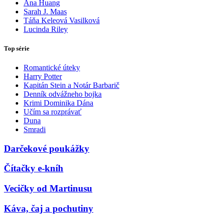
Ana Huang
Sarah J. Maas
Táňa Keleová Vasilková
Lucinda Riley
Top série
Romantické úteky
Harry Potter
Kapitán Stein a Notár Barbarič
Denník odvážneho bojka
Krimi Dominika Dána
Učím sa rozprávať
Duna
Smradi
Darčekové poukážky
Čítačky e-kníh
Vecičky od Martinusu
Káva, čaj a pochutiny