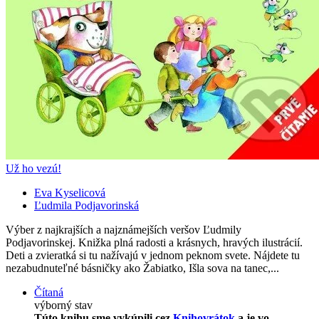
Už ho vezú!
Eva Kyselicová
Ľudmila Podjavorinská
Výber z najkrajších a najznámejších veršov Ľudmily
Podjavorinskej. Knižka plná radosti a krásnych, hravých ilustrácií.
Deti a zvieratká si tu nažívajú v jednom peknom svete. Nájdete tu
nezabudnuteľné básničky ako Žabiatko, Išla sova na tanec,...
Čítaná
výborný stav
Túto knihu sme vykúpili cez
Knihovrátok
a je vo