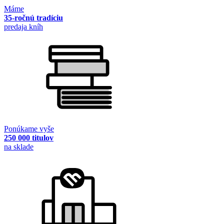
Máme
35-ročnú tradíciu
predaja kníh
Ponúkame vyše
250 000 titulov
na sklade