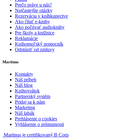
Prečo práve u nás?
Najčastejšie otázky
Rezervácia v kníhkupectve
Ako čítať e-knihy
Ako počúvať audioknihy
Pre školy a knižnice
Reklamácie
Knihomoľský pomocník
Odstúpiť od zmluvy
Martinus
Kontakty
Náš príbeh
Náš blog
Knihovrátok
Partnerský systém
Pridaj sa k nám
Marketing
Náš labák
Prehlásenie o cookies
Vyhlásenie o prístupnosti
Martinus je certifikovaný B Corp