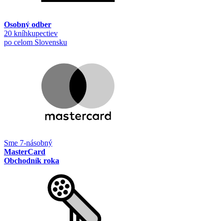
Osobný odber
20 kníhkupectiev
po celom Slovensku
Sme 7-násobný
MasterCard
Obchodník roka