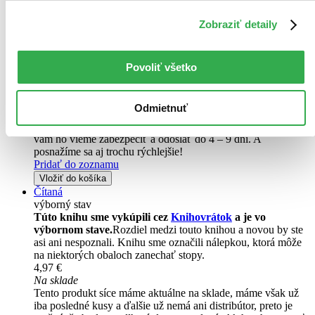
Ľudmila Podjavorinská
Zobraziť detaily
Výber z najkrajších a najznámejších veršov Ľudmily
Podjavorinskej. Knižka plná radosti a krásnych, hravých ilustrácií.
Deti a zvieratká si tu nažívajú v jednom peknom svete...
Povoliť všetko
Kniha
pevná väzba
7,40 €
Odmietnuť
Do 4 – 9 dní
Tento produkt momentálne nemáme na sklade, ale zvyčajne
vám ho vieme zabezpečiť a odoslať do 4 – 9 dní. A
posnažíme sa aj trochu rýchlejšie!
Pridať do zoznamu
Vložiť do košíka
Čítaná
výborný stav
Túto knihu sme vykúpili cez
Knihovrátok
a je vo
výbornom stave.
Rozdiel medzi touto knihou a novou by ste
asi ani nespoznali. Knihu sme označili nálepkou, ktorá môže
na niektorých obaloch zanechať stopy.
4,97 €
Na sklade
Tento produkt síce máme aktuálne na sklade, máme však už
iba posledné kusy a ďalšie už nemá ani distribútor, preto je