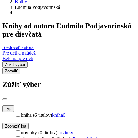
Knihy
Ľudmila Podjavorinská
Knihy od autora Ľudmila Podjavorinská
pre dievčatá
Sledovať autora
Pre deti a mládež
Beletria pre deti
Zúžiť výber
Zoradiť
Zúžiť výber
Typ
kniha (6 titulov)
kniha
6
Zobraziť iba
novinky (0 titulov)
novinky