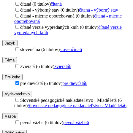
čítaná (0 titulov)
čítaná
čítaná - výborný stav (0 titulov)
čítaná - výborný stav
čítaná - mierne opotrebovaná (0 titulov)
čítaná - mierne
opotrebovaná
čítané verzie vypredaných kníh (0 titulov)
čítané verzie
vypredaných kníh
Jazyk
slovenčina (6 titulov)
slovenčina
6
Téma
zvieratá (6 titulov)
zvieratá
6
Pre koho
pre dievčatá (6 titulov)
pre dievčatá
6
Vydavateľstvo
Slovenské pedagogické nakladateľstvo - Mladé letá (6
titulov)
Slovenské pedagogické nakladateľstvo - Mladé letá
6
Väzba
pevná väzba (6 titulov)
pevná väzba
6