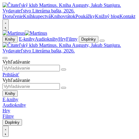
Doručenie
Kníhkupectvá
Knihovrátok
Poukážky
Knižný blog
Kontakt
E-knihy
Audioknihy
Hry
Filmy
Knihy
Doplnky
Vyhľadávanie
Prihlásiť
Vyhľadávanie
Knihy
E-knihy
Audioknihy
Hry
Filmy
Doplnky