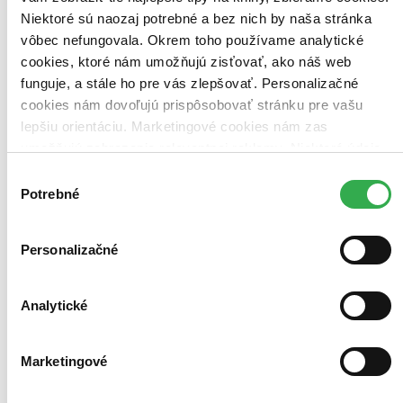
Niektoré sú naozaj potrebné a bez nich by naša stránka
vôbec nefungovala. Okrem toho používame analytické
cookies, ktoré nám umožňujú zisťovať, ako náš web
funguje, a stále ho pre vás zlepšovať. Personalizačné
cookies nám dovoľujú prispôsobovať stránku pre vašu
lepšiu orientáciu. Marketingové cookies nám zas
umožňujú zobrazenie relevantnej reklamy. Niektoré údaje
zdieľame aj s tretími stranami. Veľmi by nám pomohlo,
Výber
keby sme mohli používať všetky tieto cookies. Ďakujeme!
Potrebné
súhlasu
Personalizačné
Analytické
Marketingové
Už ho vezú!
Výber z najkrajších veršov pre potešenie všetkých
malých čitateľov