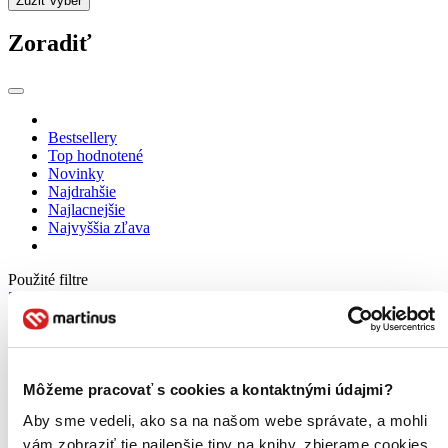
Zúžiť výber
Zoradiť
Bestsellery
Top hodnotené
Novinky
Najdrahšie
Najlacnejšie
Najvyššia zľava
Použité filtre
Zrušiť filtre
Pre dievčatá
Môžeme pracovať s cookies a kontaktnými údajmi?
Aby sme vedeli, ako sa na našom webe správate, a mohli
vám zobraziť tie najlepšie tipy na knihy, zbierame cookies.