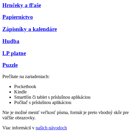
Hrnčeky a fľaše
Papiernictvo
Zápisníky a kalendáre
Hudba
LP platne
Puzzle
Prečítate na zariadeniach:
Pocketbook
Kindle
Smartfón či tablet s príslušnou aplikáciou
Počítač s príslušnou aplikáciou
Nie je možné meniť veľkosť písma, formát je preto vhodný skôr pre
väčšie obrazovky.
Viac informácií v
našich návodoch