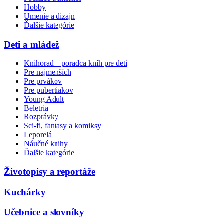
Hobby
Umenie a dizajn
Ďalšie kategórie
Deti a mládež
Knihorad – poradca kníh pre deti
Pre najmenších
Pre prvákov
Pre pubertiakov
Young Adult
Beletria
Rozprávky
Sci-fi, fantasy a komiksy
Leporelá
Náučné knihy
Ďalšie kategórie
Životopisy a reportáže
Kuchárky
Učebnice a slovníky