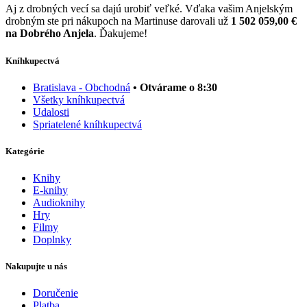
Aj z drobných vecí sa dajú urobiť veľké. Vďaka vašim Anjelským
drobným ste pri nákupoch na Martinuse darovali už
1 502 059,00 €
na Dobrého Anjela
. Ďakujeme!
Kníhkupectvá
Bratislava - Obchodná
• Otvárame o 8:30
Všetky kníhkupectvá
Udalosti
Spriatelené kníhkupectvá
Kategórie
Knihy
E-knihy
Audioknihy
Hry
Filmy
Doplnky
Nakupujte u nás
Doručenie
Platba