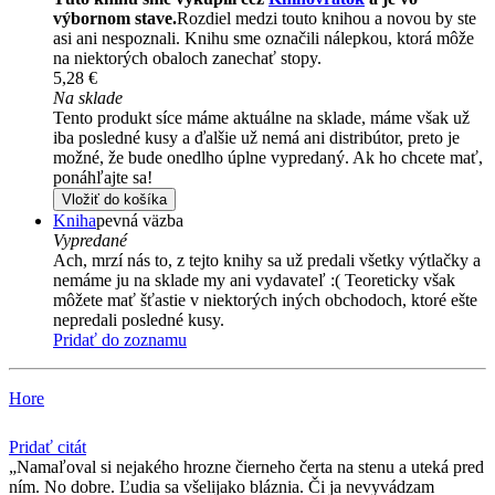
výbornom stave.
Rozdiel medzi touto knihou a novou by ste
asi ani nespoznali. Knihu sme označili nálepkou, ktorá môže
na niektorých obaloch zanechať stopy.
5,28 €
Na sklade
Tento produkt síce máme aktuálne na sklade, máme však už
iba posledné kusy a ďalšie už nemá ani distribútor, preto je
možné, že bude onedlho úplne vypredaný. Ak ho chcete mať,
ponáhľajte sa!
Vložiť do košíka
Kniha
pevná väzba
Vypredané
Ach, mrzí nás to, z tejto knihy sa už predali všetky výtlačky a
nemáme ju na sklade my ani vydavateľ :( Teoreticky však
môžete mať šťastie v niektorých iných obchodoch, ktoré ešte
nepredali posledné kusy.
Pridať do zoznamu
Hore
Pridať citát
Namaľoval si nejakého hrozne čierneho čerta na stenu a uteká pred
ním. No dobre. Ľudia sa všelijako bláznia. Či ja nevyvádzam