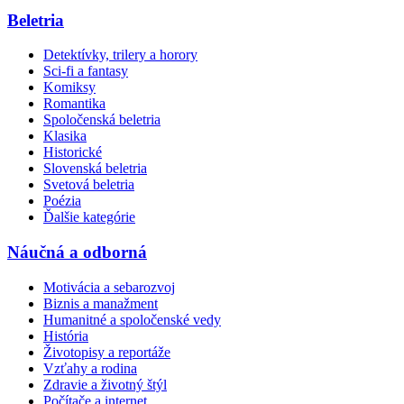
Beletria
Detektívky, trilery a horory
Sci-fi a fantasy
Komiksy
Romantika
Spoločenská beletria
Klasika
Historické
Slovenská beletria
Svetová beletria
Poézia
Ďalšie kategórie
Náučná a odborná
Motivácia a sebarozvoj
Biznis a manažment
Humanitné a spoločenské vedy
História
Životopisy a reportáže
Vzťahy a rodina
Zdravie a životný štýl
Počítače a internet