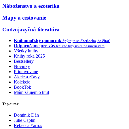
Náboženstvo a ezoterika
Mapy a cestovanie
Cudzojazyčná literatúra
Knihomoľský pomocník
Spýtajte sa Sherlocka, čo čítať
Odporúčame pre vás
Knižné tipy ušité na mieru vám
Všetky knihy
Knihy roka 2025
Bestsellery
Novinky
Pripravované
Akcie a zľavy
Kolekcie
BookTok
Mám záujem o titul
Top autori
Dominik Dán
Julie Caplin
Rebecca Yarros