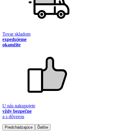
Tovar skladom
expedujeme
okamžite
U nás nakupujete
vždy bezpečne
a s dôverou
Predchádzajúce
Ďalšie