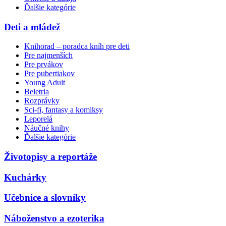
Ďalšie kategórie
Deti a mládež
Knihorad – poradca kníh pre deti
Pre najmenších
Pre prvákov
Pre pubertiakov
Young Adult
Beletria
Rozprávky
Sci-fi, fantasy a komiksy
Leporelá
Náučné knihy
Ďalšie kategórie
Životopisy a reportáže
Kuchárky
Učebnice a slovníky
Náboženstvo a ezoterika