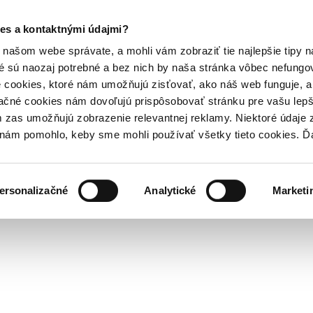
es a kontaktnými údajmi?
našom webe správate, a mohli vám zobraziť tie najlepšie tipy n
é sú naozaj potrebné a bez nich by naša stránka vôbec nefung
 cookies, ktoré nám umožňujú zisťovať, ako náš web funguje, a 
ačné cookies nám dovoľujú prispôsobovať stránku pre vašu lepši
zas umožňujú zobrazenie relevantnej reklamy. Niektoré údaje z
y nám pomohlo, keby sme mohli používať všetky tieto cookies. 
ersonalizačné
Analytické
Marketi