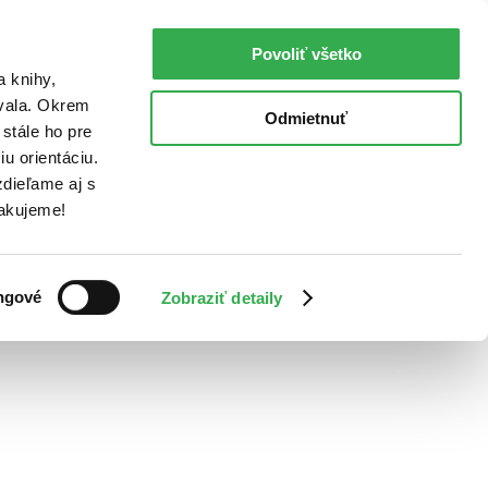
Povoliť všetko
a knihy,
ovala. Okrem
Odmietnuť
stále ho pre
u orientáciu.
dieľame aj s
Ďakujeme!
ngové
Zobraziť detaily