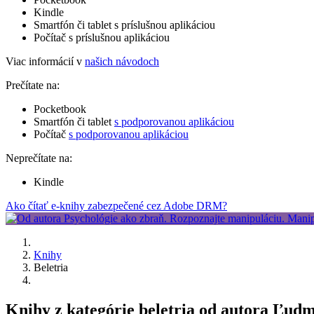
Kindle
Smartfón či tablet s príslušnou aplikáciou
Počítač s príslušnou aplikáciou
Viac informácií v
našich návodoch
Prečítate na:
Pocketbook
Smartfón či tablet
s podporovanou aplikáciou
Počítač
s podporovanou aplikáciou
Neprečítate na:
Kindle
Ako čítať e-knihy zabezpečené cez Adobe DRM?
Knihy
Beletria
Knihy z kategórie beletria od autora Ľud