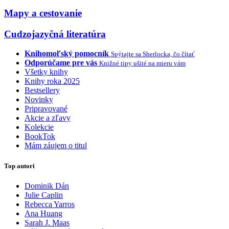
Mapy a cestovanie
Cudzojazyčná literatúra
Knihomoľský pomocník
Spýtajte sa Sherlocka, čo čítať
Odporúčame pre vás
Knižné tipy ušité na mieru vám
Všetky knihy
Knihy roka 2025
Bestsellery
Novinky
Pripravované
Akcie a zľavy
Kolekcie
BookTok
Mám záujem o titul
Top autori
Dominik Dán
Julie Caplin
Rebecca Yarros
Ana Huang
Sarah J. Maas