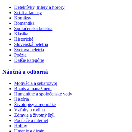
Detektívky, trilery a horory
Sci-fi a fantasy
Komiksy
Romantika
Spoločenská beletria
Klasika
Historické
Slovenská beletria
Svetová beletria
Poézia
Ďalšie kategórie
Náučná a odborná
Motivácia a sebarozvoj
Biznis a manažment
Humanitné a spoločenské vedy
História
Životopisy a reportáže
Vzťahy a rodina
Zdravie a životný štýl
Počítače a internet
Hobby
Umenie a dizajn