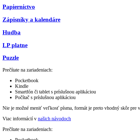
Papiernictvo
Zápisníky a kalendáre
Hudba
LP platne
Puzzle
Prečítate na zariadeniach:
Pocketbook
Kindle
Smartfón či tablet s príslušnou aplikáciou
Počítač s príslušnou aplikáciou
Nie je možné meniť veľkosť písma, formát je preto vhodný skôr pre 
Viac informácií v
našich návodoch
Prečítate na zariadeniach:
Pocketbook