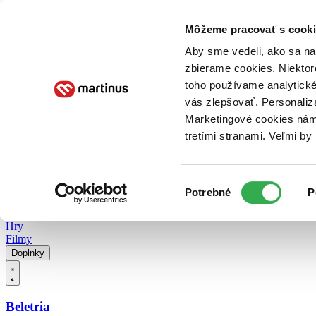
Doručenie
Kníhkupectvá
Knihovrátok
Poukážky
Knižný blog
Kontakt
Môžeme pracovať s cooki
Aby sme vedeli, ako sa na 
zbierame cookies. Niektor
E-knihy
Audioknihy
Hry
Filmy
Knihy
Doplnky
toho používame analytické
vás zlepšovať. Personaliz
Vyhľadávanie
Marketingové cookies nám 
tretími stranami. Veľmi b
Prihlásiť
Vyhľadávanie
Výber
Knihy
Potrebné
P
súhlasu
E-knihy
Audioknihy
Hry
Filmy
Doplnky
Beletria