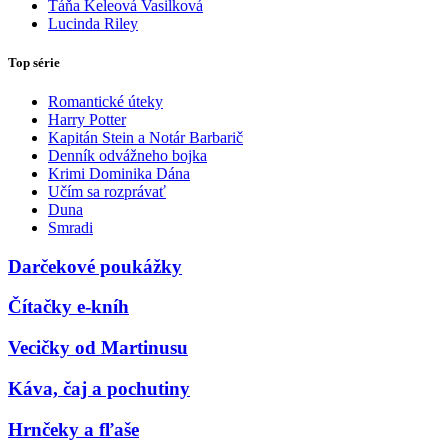
Táňa Keleová Vasilková
Lucinda Riley
Top série
Romantické úteky
Harry Potter
Kapitán Stein a Notár Barbarič
Denník odvážneho bojka
Krimi Dominika Dána
Učím sa rozprávať
Duna
Smradi
Darčekové poukážky
Čítačky e-kníh
Vecičky od Martinusu
Káva, čaj a pochutiny
Hrnčeky a fľaše