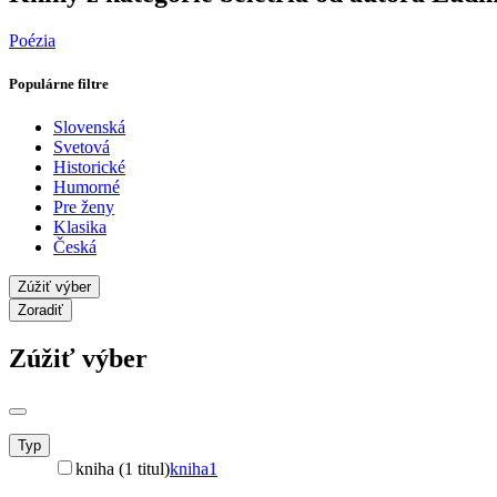
Poézia
Populárne filtre
Slovenská
Svetová
Historické
Humorné
Pre ženy
Klasika
Česká
Zúžiť výber
Zoradiť
Zúžiť výber
Typ
kniha (1 titul)
kniha
1