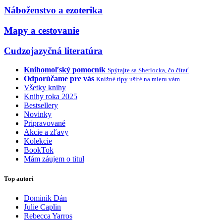
Náboženstvo a ezoterika
Mapy a cestovanie
Cudzojazyčná literatúra
Knihomoľský pomocník
Spýtajte sa Sherlocka, čo čítať
Odporúčame pre vás
Knižné tipy ušité na mieru vám
Všetky knihy
Knihy roka 2025
Bestsellery
Novinky
Pripravované
Akcie a zľavy
Kolekcie
BookTok
Mám záujem o titul
Top autori
Dominik Dán
Julie Caplin
Rebecca Yarros