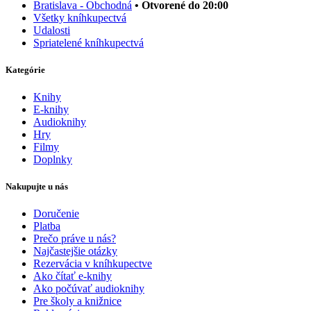
Bratislava - Obchodná
• Otvorené do 20:00
Všetky kníhkupectvá
Udalosti
Spriatelené kníhkupectvá
Kategórie
Knihy
E-knihy
Audioknihy
Hry
Filmy
Doplnky
Nakupujte u nás
Doručenie
Platba
Prečo práve u nás?
Najčastejšie otázky
Rezervácia v kníhkupectve
Ako čítať e-knihy
Ako počúvať audioknihy
Pre školy a knižnice