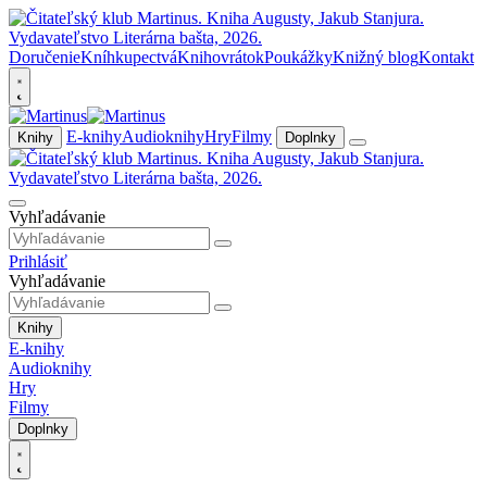
Doručenie
Kníhkupectvá
Knihovrátok
Poukážky
Knižný blog
Kontakt
E-knihy
Audioknihy
Hry
Filmy
Knihy
Doplnky
Vyhľadávanie
Prihlásiť
Vyhľadávanie
Knihy
E-knihy
Audioknihy
Hry
Filmy
Doplnky