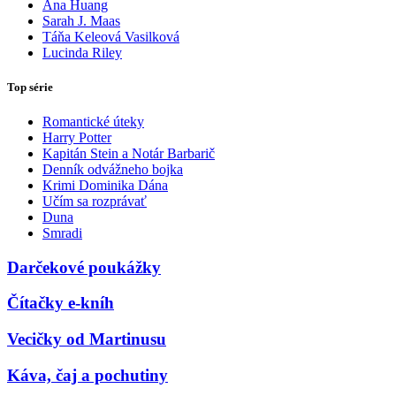
Ana Huang
Sarah J. Maas
Táňa Keleová Vasilková
Lucinda Riley
Top série
Romantické úteky
Harry Potter
Kapitán Stein a Notár Barbarič
Denník odvážneho bojka
Krimi Dominika Dána
Učím sa rozprávať
Duna
Smradi
Darčekové poukážky
Čítačky e-kníh
Vecičky od Martinusu
Káva, čaj a pochutiny