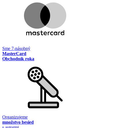
Sme 7-násobný
MasterCard
Obchodník roka
Organizujeme
množstvo besied
s autormi