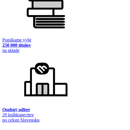
Ponúkame vyše
250 000 titulov
na sklade
Osobný odber
20 kníhkupectiev
po celom Slovensku