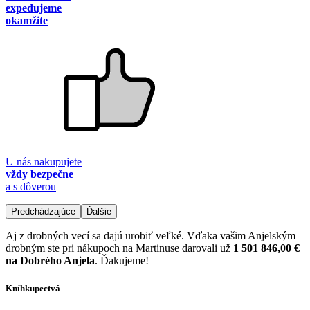
expedujeme
okamžite
U nás nakupujete
vždy bezpečne
a s dôverou
Predchádzajúce
Ďalšie
Aj z drobných vecí sa dajú urobiť veľké. Vďaka vašim Anjelským
drobným ste pri nákupoch na Martinuse darovali už
1 501 846,00 €
na Dobrého Anjela
. Ďakujeme!
Kníhkupectvá