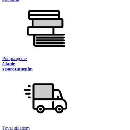
Podporujeme
čítanie
s porozumením
Tovar skladom