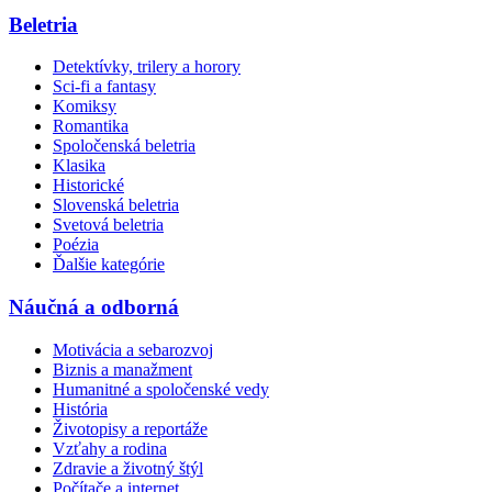
Beletria
Detektívky, trilery a horory
Sci-fi a fantasy
Komiksy
Romantika
Spoločenská beletria
Klasika
Historické
Slovenská beletria
Svetová beletria
Poézia
Ďalšie kategórie
Náučná a odborná
Motivácia a sebarozvoj
Biznis a manažment
Humanitné a spoločenské vedy
História
Životopisy a reportáže
Vzťahy a rodina
Zdravie a životný štýl
Počítače a internet