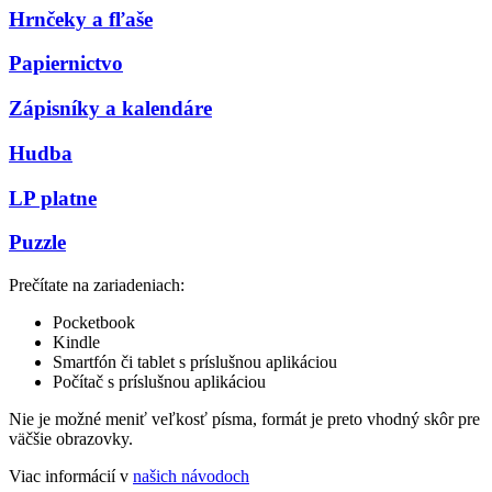
Hrnčeky a fľaše
Papiernictvo
Zápisníky a kalendáre
Hudba
LP platne
Puzzle
Prečítate na zariadeniach:
Pocketbook
Kindle
Smartfón či tablet s príslušnou aplikáciou
Počítač s príslušnou aplikáciou
Nie je možné meniť veľkosť písma, formát je preto vhodný skôr pre
väčšie obrazovky.
Viac informácií v
našich návodoch