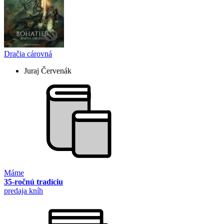
Dračia cárovná
Juraj Červenák
Máme
35-ročnú tradíciu
predaja kníh