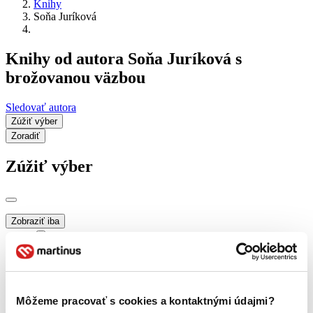
Knihy
Soňa Juríková
Knihy od autora Soňa Juríková s
brožovanou väzbou
Sledovať autora
Zúžiť výber
Zoradiť
Zúžiť výber
Zobraziť iba
novinky (0 titulov)
novinky
zľavnené tituly (0 titulov)
zľavnené tituly
Dostupnosť
na centrálnom sklade (0 titulov)
na centrálnom sklade
Môžeme pracovať s cookies a kontaktnými údajmi?
predpredaj (0 titulov)
predpredaj