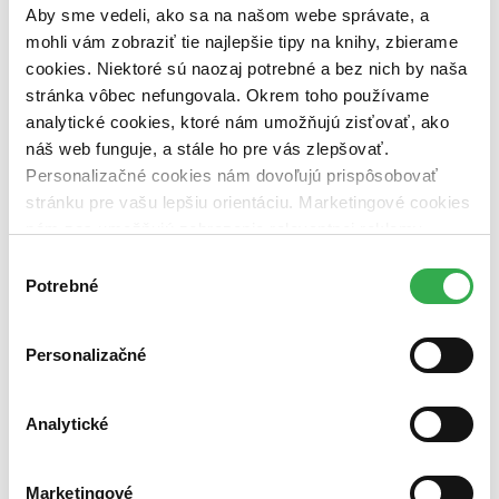
pripravujeme (0 titulov)
pripravujeme
Aby sme vedeli, ako sa na našom webe správate, a
dostupná (bez vypredaných) (0 titulov)
dostupná (bez
mohli vám zobraziť tie najlepšie tipy na knihy, zbierame
vypredaných)
cookies. Niektoré sú naozaj potrebné a bez nich by naša
Nové / čítané
stránka vôbec nefungovala. Okrem toho používame
nová (0 titulov)
nová
analytické cookies, ktoré nám umožňujú zisťovať, ako
čítaná (0 titulov)
čítaná
náš web funguje, a stále ho pre vás zlepšovať.
čítaná - výborný stav (0 titulov)
čítaná - výborný stav
Personalizačné cookies nám dovoľujú prispôsobovať
čítaná - mierne opotrebovaná (0 titulov)
čítaná - mierne
opotrebovaná
stránku pre vašu lepšiu orientáciu. Marketingové cookies
čítané verzie vypredaných kníh (0 titulov)
čítané verzie
nám zas umožňujú zobrazenie relevantnej reklamy.
vypredaných kníh
Niektoré údaje zdieľame aj s tretími stranami. Veľmi by
Výber
nám pomohlo, keby sme mohli používať všetky tieto
Zúžiť výber
Potrebné
súhlasu
cookies. Ďakujeme!
Zoradiť
Personalizačné
Analytické
Bestsellery
Top hodnotené
Novinky
Marketingové
Najdrahšie