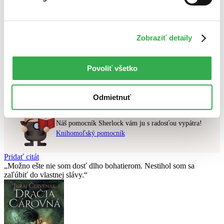
Najlacnejšie
Najvyššia zľava
Zobraziť detaily
Použité filtre
Zrušiť filtre
S brožovanou väzbou
čítané - mierne opotrebované
Povoliť všetko
Nebol nájdený
žiadny titul
vyhovujúci zadaným podmienkam.
Skúste prosím zmeniť vyhľadávaný výraz.
Odmietnuť
Chcete poradiť knihu?
Náš pomocník Sherlock vám ju s radosťou vypátra!
Knihomoľský pomocník
Pridať citát
Možno ešte nie som dosť dlho bohatierom. Nestihol som sa
zaľúbiť do vlastnej slávy.