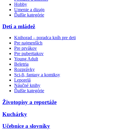
Hobby
Umenie a dizajn
Ďalšie kategórie
Deti a mládež
Knihorad – poradca kníh pre deti
Pre najmenších
Pre prvákov
Pre pubertiakov
Young Adult
Beletria
Rozprávky
Sci-fi, fantasy a komiksy
Leporelá
Náučné knihy
Ďalšie kategórie
Životopisy a reportáže
Kuchárky
Učebnice a slovníky