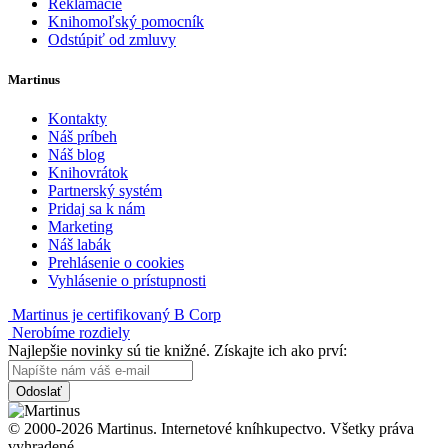
Reklamácie
Knihomoľský pomocník
Odstúpiť od zmluvy
Martinus
Kontakty
Náš príbeh
Náš blog
Knihovrátok
Partnerský systém
Pridaj sa k nám
Marketing
Náš labák
Prehlásenie o cookies
Vyhlásenie o prístupnosti
Martinus je certifikovaný B Corp
Nerobíme rozdiely
Najlepšie novinky sú tie knižné. Získajte ich ako prví:
Odoslať
© 2000-2026 Martinus. Internetové kníhkupectvo. Všetky práva
vyhradené.