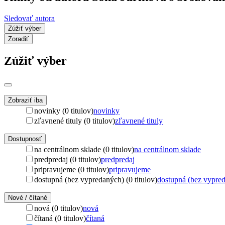
Sledovať autora
Zúžiť výber
Zoradiť
Zúžiť výber
Zobraziť iba
novinky (0 titulov)
novinky
zľavnené tituly (0 titulov)
zľavnené tituly
Dostupnosť
na centrálnom sklade (0 titulov)
na centrálnom sklade
predpredaj (0 titulov)
predpredaj
pripravujeme (0 titulov)
pripravujeme
dostupná (bez vypredaných) (0 titulov)
dostupná (bez vypre
Nové / čítané
nová (0 titulov)
nová
čítaná (0 titulov)
čítaná