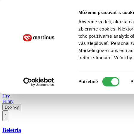
Doručenie
Kníhkupectvá
Knihovrátok
Poukážky
Knižný blog
Kontakt
Môžeme pracovať s cooki
Aby sme vedeli, ako sa na 
zbierame cookies. Niektor
E-knihy
Audioknihy
Hry
Filmy
Knihy
Doplnky
toho používame analytické
vás zlepšovať. Personaliz
Vyhľadávanie
Marketingové cookies nám 
tretími stranami. Veľmi b
Prihlásiť
Vyhľadávanie
Výber
Knihy
Potrebné
P
súhlasu
E-knihy
Audioknihy
Hry
Filmy
Doplnky
Beletria