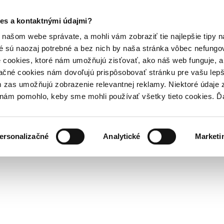
es a kontaktnými údajmi?
našom webe správate, a mohli vám zobraziť tie najlepšie tipy n
é sú naozaj potrebné a bez nich by naša stránka vôbec nefung
 cookies, ktoré nám umožňujú zisťovať, ako náš web funguje, a 
ačné cookies nám dovoľujú prispôsobovať stránku pre vašu lepši
zas umožňujú zobrazenie relevantnej reklamy. Niektoré údaje z
y nám pomohlo, keby sme mohli používať všetky tieto cookies. 
ersonalizačné
Analytické
Marketi