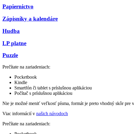
Papiernictvo
Zápisníky a kalendáre
Hudba
LP platne
Puzzle
Prečítate na zariadeniach:
Pocketbook
Kindle
Smartfón či tablet s príslušnou aplikáciou
Počítač s príslušnou aplikáciou
Nie je možné meniť veľkosť písma, formát je preto vhodný skôr pre 
Viac informácií v
našich návodoch
Prečítate na zariadeniach:
Pocketbook