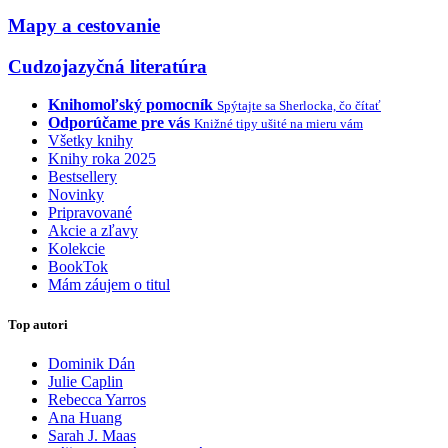
Mapy a cestovanie
Cudzojazyčná literatúra
Knihomoľský pomocník
Spýtajte sa Sherlocka, čo čítať
Odporúčame pre vás
Knižné tipy ušité na mieru vám
Všetky knihy
Knihy roka 2025
Bestsellery
Novinky
Pripravované
Akcie a zľavy
Kolekcie
BookTok
Mám záujem o titul
Top autori
Dominik Dán
Julie Caplin
Rebecca Yarros
Ana Huang
Sarah J. Maas