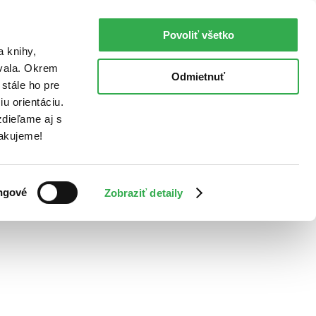
Povoliť všetko
a knihy,
ovala. Okrem
Odmietnuť
stále ho pre
u orientáciu.
dieľame aj s
Ďakujeme!
ngové
Zobraziť detaily