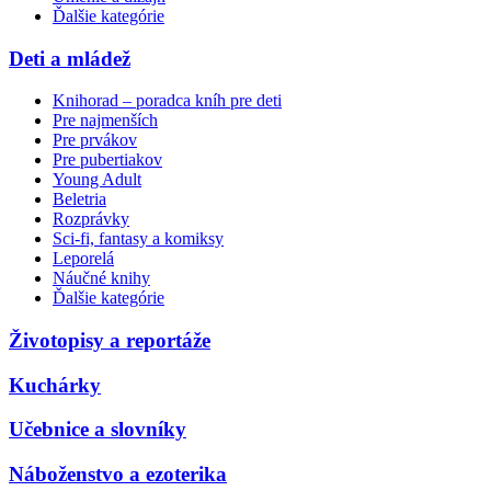
Ďalšie kategórie
Deti a mládež
Knihorad – poradca kníh pre deti
Pre najmenších
Pre prvákov
Pre pubertiakov
Young Adult
Beletria
Rozprávky
Sci-fi, fantasy a komiksy
Leporelá
Náučné knihy
Ďalšie kategórie
Životopisy a reportáže
Kuchárky
Učebnice a slovníky
Náboženstvo a ezoterika