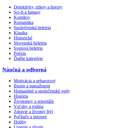
Detektívky, trilery a horory
Sci-fi a fantasy
Komiksy
Romantika
Spoločenská beletria
Klasika
Historické
Slovenská beletria
Svetová beletria
Poézia
Ďalšie kategórie
Náučná a odborná
Motivácia a sebarozvoj
Biznis a manažment
Humanitné a spoločenské vedy
História
Životopisy a reportáže
Vzťahy a rodina
Zdravie a životný štýl
Počítače a internet
Hobby
Umenie a dizajn