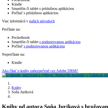
Kindle
Smartfón či tablet s príslušnou aplikáciou
Počítač s príslušnou aplikáciou
Viac informácií v
našich návodoch
Prečítate na:
Pocketbook
Smartfón či tablet
s podporovanou aplikáciou
Počítač
s podporovanou aplikáciou
Neprečítate na:
Kindle
Ako čítať e-knihy zabezpečené cez Adobe DRM?
Knihy
Soňa Juríková
Knihy od autora Soňa Juríková s brožova