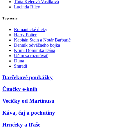
Táňa Keleová Vasilková
Lucinda Riley
Top série
Romantické úteky
Harry Potter
Kapitán Stein a Notár Barbarič
Denník odvážneho bojka
Krimi Dominika Dána
Učím sa rozprávať
Duna
Smradi
Darčekové poukážky
Čítačky e-kníh
Vecičky od Martinusu
Káva, čaj a pochutiny
Hrnčeky a fľaše