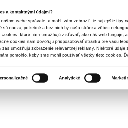
es a kontaktnými údajmi?
našom webe správate, a mohli vám zobraziť tie najlepšie tipy n
é sú naozaj potrebné a bez nich by naša stránka vôbec nefung
 cookies, ktoré nám umožňujú zisťovať, ako náš web funguje, a 
ačné cookies nám dovoľujú prispôsobovať stránku pre vašu lepši
zas umožňujú zobrazenie relevantnej reklamy. Niektoré údaje z
y nám pomohlo, keby sme mohli používať všetky tieto cookies. 
ersonalizačné
Analytické
Marketi