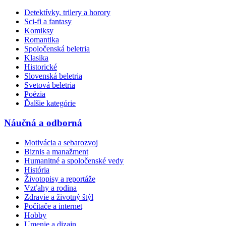
Detektívky, trilery a horory
Sci-fi a fantasy
Komiksy
Romantika
Spoločenská beletria
Klasika
Historické
Slovenská beletria
Svetová beletria
Poézia
Ďalšie kategórie
Náučná a odborná
Motivácia a sebarozvoj
Biznis a manažment
Humanitné a spoločenské vedy
História
Životopisy a reportáže
Vzťahy a rodina
Zdravie a životný štýl
Počítače a internet
Hobby
Umenie a dizajn