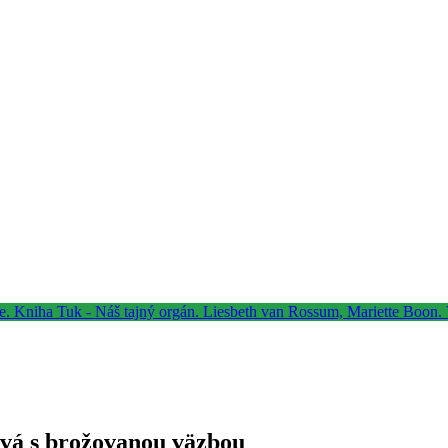
ová s brožovanou väzbou