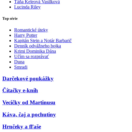
Táňa Keleová Vasilková
Lucinda Riley
Top série
Romantické úteky
Harry Potter
Kapitán Stein a Notár Barbarič
Denník odvážneho bojka
Krimi Dominika Dána
Učím sa rozprávať
Duna
Smradi
Darčekové poukážky
Čítačky e-kníh
Vecičky od Martinusu
Káva, čaj a pochutiny
Hrnčeky a fľaše