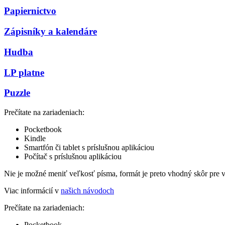
Papiernictvo
Zápisníky a kalendáre
Hudba
LP platne
Puzzle
Prečítate na zariadeniach:
Pocketbook
Kindle
Smartfón či tablet s príslušnou aplikáciou
Počítač s príslušnou aplikáciou
Nie je možné meniť veľkosť písma, formát je preto vhodný skôr pre 
Viac informácií v
našich návodoch
Prečítate na zariadeniach:
Pocketbook