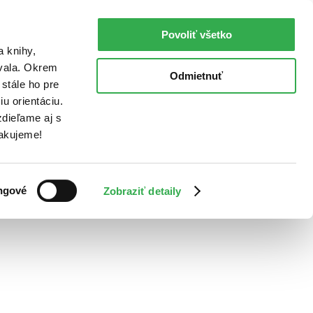
Povoliť všetko
a knihy,
ovala. Okrem
Odmietnuť
stále ho pre
u orientáciu.
dieľame aj s
Ďakujeme!
ngové
Zobraziť detaily