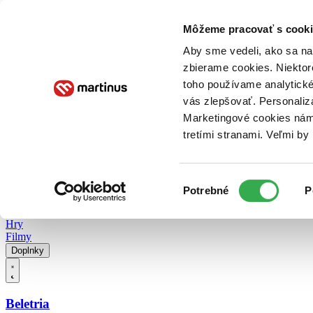
Doručenie
Kníhkupectvá
Knihovrátok
Poukážky
Knižný blog
Kontakt
Môžeme pracovať s cooki
Aby sme vedeli, ako sa na 
zbierame cookies. Niektor
E-knihy
Audioknihy
Hry
Filmy
Knihy
Doplnky
toho používame analytické
vás zlepšovať. Personaliz
Vyhľadávanie
Marketingové cookies nám 
tretími stranami. Veľmi b
Prihlásiť
Vyhľadávanie
Výber
Knihy
Potrebné
P
súhlasu
E-knihy
Audioknihy
Hry
Filmy
Doplnky
Beletria