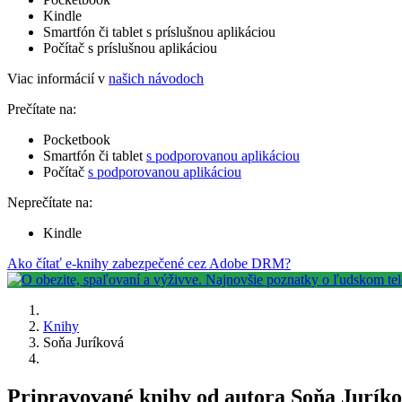
Kindle
Smartfón či tablet s príslušnou aplikáciou
Počítač s príslušnou aplikáciou
Viac informácií v
našich návodoch
Prečítate na:
Pocketbook
Smartfón či tablet
s podporovanou aplikáciou
Počítač
s podporovanou aplikáciou
Neprečítate na:
Kindle
Ako čítať e-knihy zabezpečené cez Adobe DRM?
Knihy
Soňa Juríková
Pripravované knihy od autora Soňa Jurík