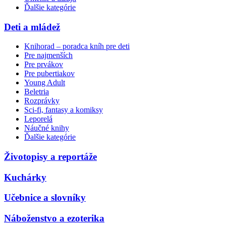
Ďalšie kategórie
Deti a mládež
Knihorad – poradca kníh pre deti
Pre najmenších
Pre prvákov
Pre pubertiakov
Young Adult
Beletria
Rozprávky
Sci-fi, fantasy a komiksy
Leporelá
Náučné knihy
Ďalšie kategórie
Životopisy a reportáže
Kuchárky
Učebnice a slovníky
Náboženstvo a ezoterika