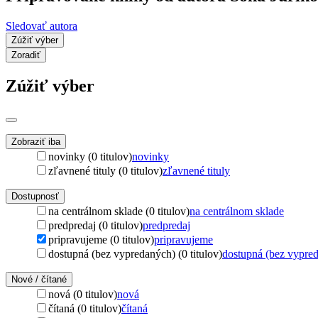
Sledovať autora
Zúžiť výber
Zoradiť
Zúžiť výber
Zobraziť iba
novinky (0 titulov)
novinky
zľavnené tituly (0 titulov)
zľavnené tituly
Dostupnosť
na centrálnom sklade (0 titulov)
na centrálnom sklade
predpredaj (0 titulov)
predpredaj
pripravujeme (0 titulov)
pripravujeme
dostupná (bez vypredaných) (0 titulov)
dostupná (bez vypre
Nové / čítané
nová (0 titulov)
nová
čítaná (0 titulov)
čítaná