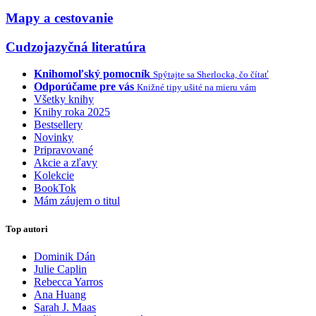
Mapy a cestovanie
Cudzojazyčná literatúra
Knihomoľský pomocník
Spýtajte sa Sherlocka, čo čítať
Odporúčame pre vás
Knižné tipy ušité na mieru vám
Všetky knihy
Knihy roka 2025
Bestsellery
Novinky
Pripravované
Akcie a zľavy
Kolekcie
BookTok
Mám záujem o titul
Top autori
Dominik Dán
Julie Caplin
Rebecca Yarros
Ana Huang
Sarah J. Maas