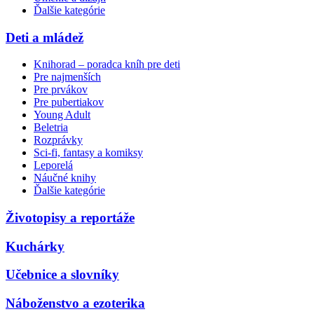
Ďalšie kategórie
Deti a mládež
Knihorad – poradca kníh pre deti
Pre najmenších
Pre prvákov
Pre pubertiakov
Young Adult
Beletria
Rozprávky
Sci-fi, fantasy a komiksy
Leporelá
Náučné knihy
Ďalšie kategórie
Životopisy a reportáže
Kuchárky
Učebnice a slovníky
Náboženstvo a ezoterika