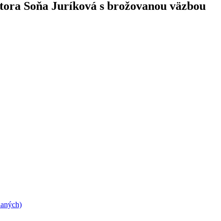
utora Soňa Juríková s brožovanou väzbou
daných)