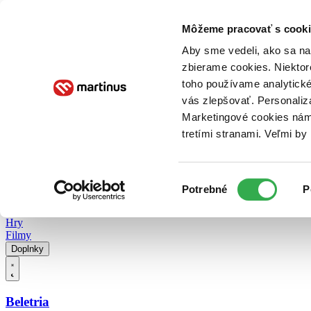
Doručenie
Kníhkupectvá
Knihovrátok
Poukážky
Knižný blog
Kontakt
Môžeme pracovať s cooki
Aby sme vedeli, ako sa na 
zbierame cookies. Niektor
E-knihy
Audioknihy
Hry
Filmy
Knihy
Doplnky
toho používame analytické
vás zlepšovať. Personaliz
Vyhľadávanie
Marketingové cookies nám 
tretími stranami. Veľmi b
Prihlásiť
Vyhľadávanie
Výber
Knihy
Potrebné
P
súhlasu
E-knihy
Audioknihy
Hry
Filmy
Doplnky
Beletria