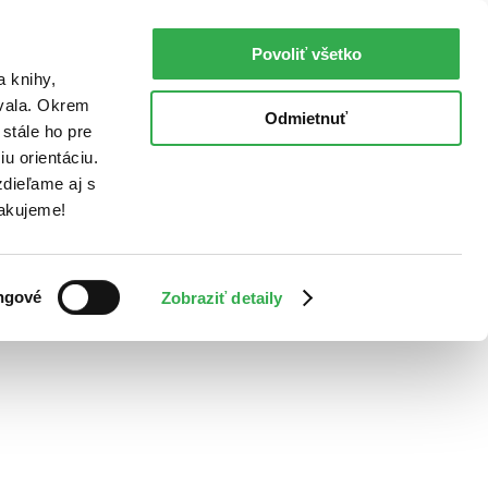
Povoliť všetko
a knihy,
ovala. Okrem
Odmietnuť
stále ho pre
u orientáciu.
dieľame aj s
Ďakujeme!
ngové
Zobraziť detaily