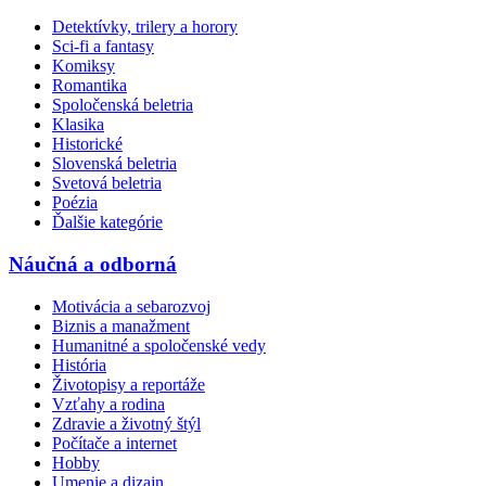
Detektívky, trilery a horory
Sci-fi a fantasy
Komiksy
Romantika
Spoločenská beletria
Klasika
Historické
Slovenská beletria
Svetová beletria
Poézia
Ďalšie kategórie
Náučná a odborná
Motivácia a sebarozvoj
Biznis a manažment
Humanitné a spoločenské vedy
História
Životopisy a reportáže
Vzťahy a rodina
Zdravie a životný štýl
Počítače a internet
Hobby
Umenie a dizajn