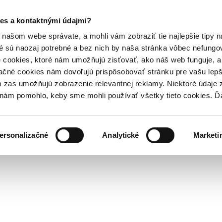
es a kontaktnými údajmi?
našom webe správate, a mohli vám zobraziť tie najlepšie tipy n
é sú naozaj potrebné a bez nich by naša stránka vôbec nefung
 cookies, ktoré nám umožňujú zisťovať, ako náš web funguje, a 
ačné cookies nám dovoľujú prispôsobovať stránku pre vašu lepši
zas umožňujú zobrazenie relevantnej reklamy. Niektoré údaje z
y nám pomohlo, keby sme mohli používať všetky tieto cookies. 
ersonalizačné
Analytické
Marketi