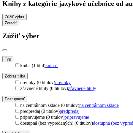
Knihy z kategórie jazykové učebnice od a
Zúžiť výber
Zoradiť
Zúžiť výber
Typ
kniha (1 titul)
kniha
1
Zobraziť iba
novinky (0 titulov)
novinky
zľavnené tituly (0 titulov)
zľavnené tituly
Dostupnosť
na centrálnom sklade (0 titulov)
na centrálnom sklade
predpredaj (0 titulov)
predpredaj
pripravujeme (0 titulov)
pripravujeme
dostupná (bez vypredaných) (0 titulov)
dostupná (bez vypre