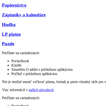
Papiernictvo
Zápisníky a kalendáre
Hudba
LP platne
Puzzle
Prečítate na zariadeniach:
Pocketbook
Kindle
Smartfón či tablet s príslušnou aplikáciou
Počítač s príslušnou aplikáciou
Nie je možné meniť veľkosť písma, formát je preto vhodný skôr pre 
Viac informácií v
našich návodoch
Prečítate na zariadeniach:
Pocketbook