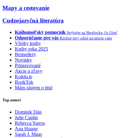
Mapy a cestovanie
Cudzojazyčná literatúra
Knihomoľský pomocník
Spýtajte sa Sherlocka, čo čítať
Odporúčame pre vás
Knižné tipy ušité na mieru vám
Všetky knihy
Knihy roka 2025
Bestsellery
Novinky
Pripravované
Akcie a zľavy
Kolekcie
BookTok
Mám záujem o titul
Top autori
Dominik Dán
Julie Caplin
Rebecca Yarros
Ana Huang
Sarah J. Maas