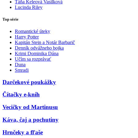
Táňa Keleová Vasilková
Lucinda Riley
Top série
Romantické úteky
Harry Potter
Kapitán Stein a Notár Barbarič
Denník odvážneho bojka
Krimi Dominika Dána
Učím sa rozprávať
Duna
Smradi
Darčekové poukážky
Čítačky e-kníh
Vecičky od Martinusu
Káva, čaj a pochutiny
Hrnčeky a fľaše