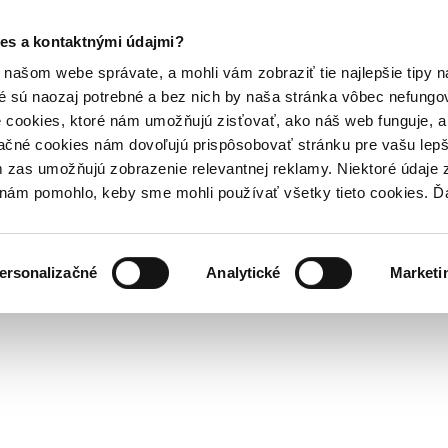
es a kontaktnými údajmi?
našom webe správate, a mohli vám zobraziť tie najlepšie tipy n
é sú naozaj potrebné a bez nich by naša stránka vôbec nefung
 cookies, ktoré nám umožňujú zisťovať, ako náš web funguje, a 
ačné cookies nám dovoľujú prispôsobovať stránku pre vašu lepši
zas umožňujú zobrazenie relevantnej reklamy. Niektoré údaje z
y nám pomohlo, keby sme mohli používať všetky tieto cookies. 
ersonalizačné
Analytické
Marketi