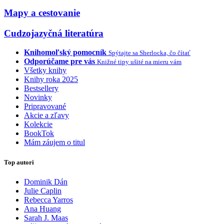
Mapy a cestovanie
Cudzojazyčná literatúra
Knihomoľský pomocník
Spýtajte sa Sherlocka, čo čítať
Odporúčame pre vás
Knižné tipy ušité na mieru vám
Všetky knihy
Knihy roka 2025
Bestsellery
Novinky
Pripravované
Akcie a zľavy
Kolekcie
BookTok
Mám záujem o titul
Top autori
Dominik Dán
Julie Caplin
Rebecca Yarros
Ana Huang
Sarah J. Maas