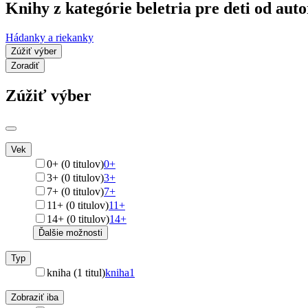
Knihy z kategórie beletria pre deti od au
Hádanky a riekanky
Zúžiť výber
Zoradiť
Zúžiť výber
Vek
0+ (0 titulov)
0+
3+ (0 titulov)
3+
7+ (0 titulov)
7+
11+ (0 titulov)
11+
14+ (0 titulov)
14+
Ďalšie možnosti
Typ
kniha (1 titul)
kniha
1
Zobraziť iba