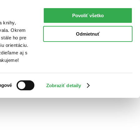
Povoliť všetko
a knihy,
ovala. Okrem
Odmietnuť
stále ho pre
u orientáciu.
dieľame aj s
Ďakujeme!
ngové
Zobraziť detaily