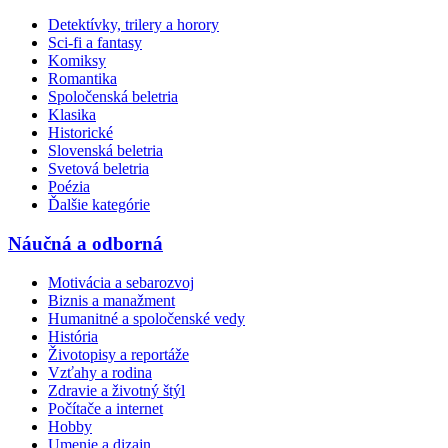
Detektívky, trilery a horory
Sci-fi a fantasy
Komiksy
Romantika
Spoločenská beletria
Klasika
Historické
Slovenská beletria
Svetová beletria
Poézia
Ďalšie kategórie
Náučná a odborná
Motivácia a sebarozvoj
Biznis a manažment
Humanitné a spoločenské vedy
História
Životopisy a reportáže
Vzťahy a rodina
Zdravie a životný štýl
Počítače a internet
Hobby
Umenie a dizajn