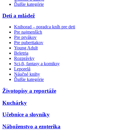
Ďalšie kategórie
Deti a mládež
Knihorad – poradca kníh pre deti
Pre najmenších
Pre prvákov
Pre pubertiakov
Young Adult
Beletria
Rozprávky
Sci-fi, fantasy a komiksy
Leporelá
Náučné knihy
Ďalšie kategórie
Životopisy a reportáže
Kuchárky
Učebnice a slovníky
Náboženstvo a ezoterika