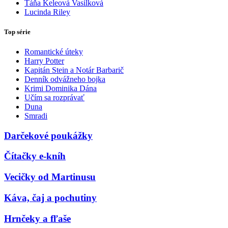
Táňa Keleová Vasilková
Lucinda Riley
Top série
Romantické úteky
Harry Potter
Kapitán Stein a Notár Barbarič
Denník odvážneho bojka
Krimi Dominika Dána
Učím sa rozprávať
Duna
Smradi
Darčekové poukážky
Čítačky e-kníh
Vecičky od Martinusu
Káva, čaj a pochutiny
Hrnčeky a fľaše