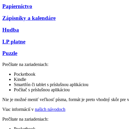
Papiernictvo
Zápisníky a kalendáre
Hudba
LP platne
Puzzle
Prečítate na zariadeniach:
Pocketbook
Kindle
Smartfón či tablet s príslušnou aplikáciou
Počítač s príslušnou aplikáciou
Nie je možné meniť veľkosť písma, formát je preto vhodný skôr pre 
Viac informácií v
našich návodoch
Prečítate na zariadeniach:
Pocketbook