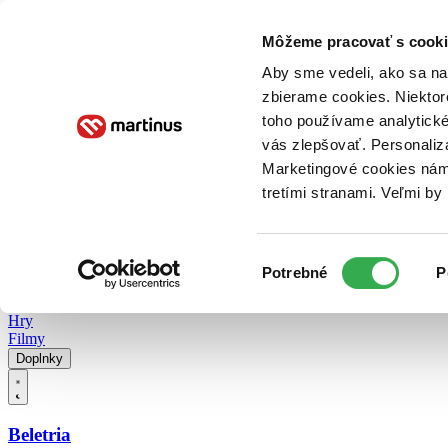
Doručenie
Kníhkupectvá
Knihovrátok
Poukážky
Knižný blog
Kontakt
Môžeme pracovať s cooki
Aby sme vedeli, ako sa na 
zbierame cookies. Niektor
E-knihy
Audioknihy
Hry
Filmy
Knihy
Doplnky
toho používame analytické
vás zlepšovať. Personaliz
Vyhľadávanie
Marketingové cookies nám 
tretími stranami. Veľmi b
Prihlásiť
Vyhľadávanie
Výber
Knihy
Potrebné
P
súhlasu
E-knihy
Audioknihy
Hry
Filmy
Doplnky
Beletria