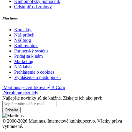
Knihomoľský pomocník
Odstúpiť od zmluvy
Martinus
Kontakty
Náš príbeh
Náš blog
Knihovrátok
Partnerský systém
Pridaj sa k nám
Marketing
Náš labák
Prehlásenie o cookies
Vyhlásenie o prístupnosti
Martinus je certifikovaný B Corp
Nerobíme rozdiely
Najlepšie novinky sú tie knižné. Získajte ich ako prví:
Odoslať
© 2000-2026 Martinus. Internetové kníhkupectvo. Všetky práva
vyhradené.