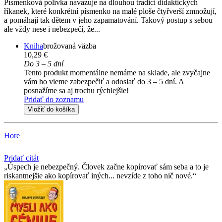
Písmenková polívka navazuje na dlouhou tradici didaktických
říkanek, které konkrétní písmenko na malé ploše čtyřverší zmnožují,
a pomáhají tak dětem v jeho zapamatování. Takový postup s sebou
ale vždy nese i nebezpečí, že...
Kniha
brožovaná väzba
10,29 €
Do 3 – 5 dní
Tento produkt momentálne nemáme na sklade, ale zvyčajne
vám ho vieme zabezpečiť a odoslať do 3 – 5 dní. A
posnažíme sa aj trochu rýchlejšie!
Pridať do zoznamu
Vložiť do košíka
Hore
Pridať citát
Úspech je nebezpečný. Človek začne kopírovať sám seba a to je
riskantnejšie ako kopírovať iných... nevzíde z toho nič nové.