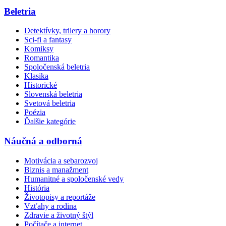
Beletria
Detektívky, trilery a horory
Sci-fi a fantasy
Komiksy
Romantika
Spoločenská beletria
Klasika
Historické
Slovenská beletria
Svetová beletria
Poézia
Ďalšie kategórie
Náučná a odborná
Motivácia a sebarozvoj
Biznis a manažment
Humanitné a spoločenské vedy
História
Životopisy a reportáže
Vzťahy a rodina
Zdravie a životný štýl
Počítače a internet