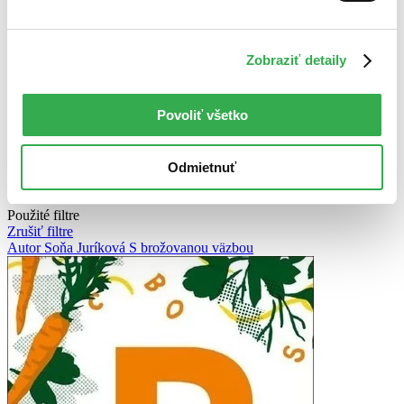
Zoradiť
Zobraziť detaily
Bestsellery
Top hodnotené
Povoliť všetko
Novinky
Najdrahšie
Najlacnejšie
Odmietnuť
Najvyššia zľava
Použité filtre
Zrušiť filtre
Autor Soňa Juríková
S brožovanou väzbou