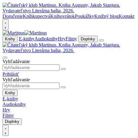
Doručenie
Kníhkupectvá
Knihovrátok
Poukážky
Knižný blog
Kontakt
E-knihy
Audioknihy
Hry
Filmy
Knihy
Doplnky
Vyhľadávanie
Prihlásiť
Vyhľadávanie
Knihy
E-knihy
Audioknihy
Hry
Filmy
Doplnky