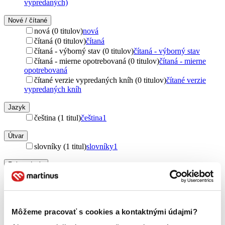
vypredaných)
Nové / čítané
nová (0 titulov)
nová
čítaná (0 titulov)
čítaná
čítaná - výborný stav (0 titulov)
čítaná - výborný stav
čítaná - mierne opotrebovaná (0 titulov)
čítaná - mierne
opotrebovaná
čítané verzie vypredaných kníh (0 titulov)
čítané verzie
vypredaných kníh
Jazyk
čeština (1 titul)
čeština
1
Útvar
slovníky (1 titul)
slovníky
1
Rok vydania
2026 (0 titulov)
2026
2025 (0 titulov)
2025
2024 (0 titulov)
2024
2023 (0 titulov)
2023
Môžeme pracovať s cookies a kontaktnými údajmi?
2022 (0 titulov)
2022