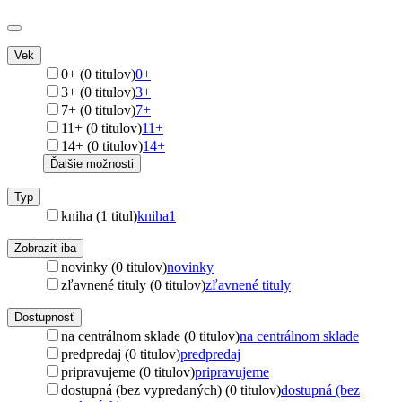
Vek
0+ (0 titulov)
0+
3+ (0 titulov)
3+
7+ (0 titulov)
7+
11+ (0 titulov)
11+
14+ (0 titulov)
14+
Ďalšie možnosti
Typ
kniha (1 titul)
kniha
1
Zobraziť iba
novinky (0 titulov)
novinky
zľavnené tituly (0 titulov)
zľavnené tituly
Dostupnosť
na centrálnom sklade (0 titulov)
na centrálnom sklade
predpredaj (0 titulov)
predpredaj
pripravujeme (0 titulov)
pripravujeme
dostupná (bez vypredaných) (0 titulov)
dostupná (bez