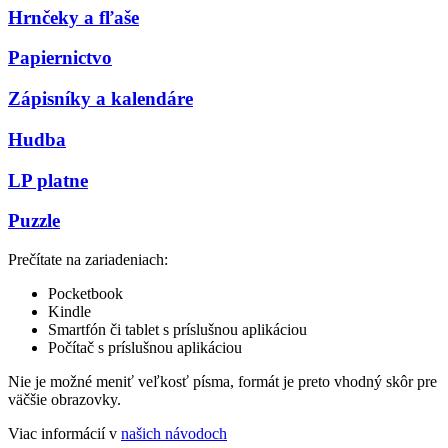
Hrnčeky a fľaše
Papiernictvo
Zápisníky a kalendáre
Hudba
LP platne
Puzzle
Prečítate na zariadeniach:
Pocketbook
Kindle
Smartfón či tablet s príslušnou aplikáciou
Počítač s príslušnou aplikáciou
Nie je možné meniť veľkosť písma, formát je preto vhodný skôr pre
väčšie obrazovky.
Viac informácií v
našich návodoch