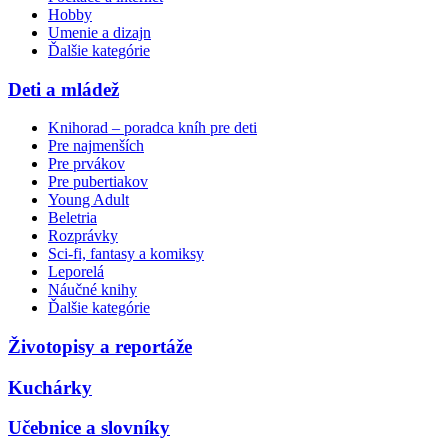
Hobby
Umenie a dizajn
Ďalšie kategórie
Deti a mládež
Knihorad – poradca kníh pre deti
Pre najmenších
Pre prvákov
Pre pubertiakov
Young Adult
Beletria
Rozprávky
Sci-fi, fantasy a komiksy
Leporelá
Náučné knihy
Ďalšie kategórie
Životopisy a reportáže
Kuchárky
Učebnice a slovníky