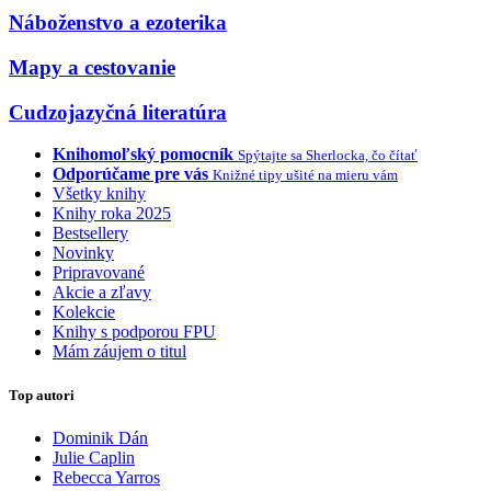
Náboženstvo a ezoterika
Mapy a cestovanie
Cudzojazyčná literatúra
Knihomoľský pomocník
Spýtajte sa Sherlocka, čo čítať
Odporúčame pre vás
Knižné tipy ušité na mieru vám
Všetky knihy
Knihy roka 2025
Bestsellery
Novinky
Pripravované
Akcie a zľavy
Kolekcie
Knihy s podporou FPU
Mám záujem o titul
Top autori
Dominik Dán
Julie Caplin
Rebecca Yarros