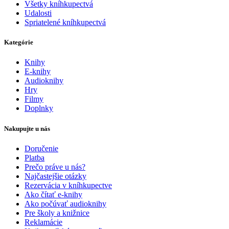
Všetky kníhkupectvá
Udalosti
Spriatelené kníhkupectvá
Kategórie
Knihy
E-knihy
Audioknihy
Hry
Filmy
Doplnky
Nakupujte u nás
Doručenie
Platba
Prečo práve u nás?
Najčastejšie otázky
Rezervácia v kníhkupectve
Ako čítať e-knihy
Ako počúvať audioknihy
Pre školy a knižnice
Reklamácie