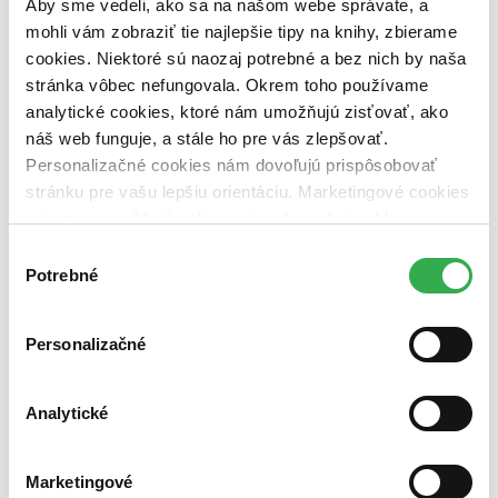
2021 a staršie (0 titulov)
2021 a staršie
Aby sme vedeli, ako sa na našom webe správate, a
Ďalšie možnosti
mohli vám zobraziť tie najlepšie tipy na knihy, zbierame
cookies. Niektoré sú naozaj potrebné a bez nich by naša
Autor
stránka vôbec nefungovala. Okrem toho používame
Petr Kukal (1 titul)
Petr Kukal
1
Soňa Juríková (1 titul)
Soňa Juríková
1
analytické cookies, ktoré nám umožňujú zisťovať, ako
náš web funguje, a stále ho pre vás zlepšovať.
Vydavateľstvo
Personalizačné cookies nám dovoľujú prispôsobovať
Fraus (1 titul)
Fraus
1
stránku pre vašu lepšiu orientáciu. Marketingové cookies
Väzba
nám zas umožňujú zobrazenie relevantnej reklamy.
brožovaná väzba (1 titul)
brožovaná väzba
1
Niektoré údaje zdieľame aj s tretími stranami. Veľmi by
Výber
nám pomohlo, keby sme mohli používať všetky tieto
Potrebné
Cena
súhlasu
cookies. Ďakujeme!
Do 4 € (0 titulov)
Do 4 €
Od 4 do 8 € (0 titulov)
Od 4 do 8 €
Personalizačné
Od 8 do 12 € (0 titulov)
Od 8 do 12 €
Od 12 do 16 € (0 titulov)
Od 12 do 16 €
Viac ako 16 € (0 titulov)
Viac ako 16 €
Ďalšie možnosti
Analytické
Zúžiť výber
Marketingové