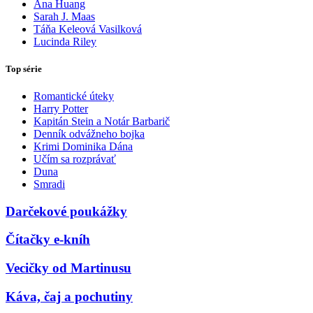
Ana Huang
Sarah J. Maas
Táňa Keleová Vasilková
Lucinda Riley
Top série
Romantické úteky
Harry Potter
Kapitán Stein a Notár Barbarič
Denník odvážneho bojka
Krimi Dominika Dána
Učím sa rozprávať
Duna
Smradi
Darčekové poukážky
Čítačky e-kníh
Vecičky od Martinusu
Káva, čaj a pochutiny