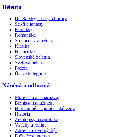
Beletria
Detektívky, trilery a horory
Sci-fi a fantasy
Komiksy
Romantika
Spoločenská beletria
Klasika
Historické
Slovenská beletria
Svetová beletria
Poézia
Ďalšie kategórie
Náučná a odborná
Motivácia a sebarozvoj
Biznis a manažment
Humanitné a spoločenské vedy
História
Životopisy a reportáže
Vzťahy a rodina
Zdravie a životný štýl
Počítače a internet