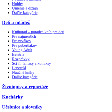
Hobby
Umenie a dizajn
Ďalšie kategórie
Deti a mládež
Knihorad – poradca kníh pre deti
Pre najmenších
Pre prvákov
Pre pubertiakov
Young Adult
Beletria
Rozprávky
Sci-fi, fantasy a komiksy
Leporelá
Náučné knihy
Ďalšie kategórie
Životopisy a reportáže
Kuchárky
Učebnice a slovníky