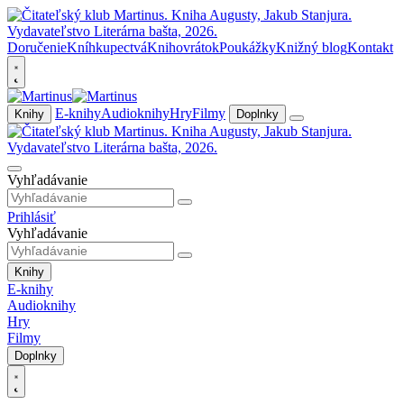
Doručenie
Kníhkupectvá
Knihovrátok
Poukážky
Knižný blog
Kontakt
E-knihy
Audioknihy
Hry
Filmy
Knihy
Doplnky
Vyhľadávanie
Prihlásiť
Vyhľadávanie
Knihy
E-knihy
Audioknihy
Hry
Filmy
Doplnky