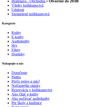
Bratislava - Obchodná
• Otvorené do 20:00
Všetky kníhkupectvá
Udalosti
Spriatelené kníhkupectvá
Kategórie
Knihy
E-knihy
Audioknihy
Hry
Filmy
Doplnky
Nakupujte u nás
Doručenie
Platba
Prečo práve u nás?
Najčastejšie otázky
Rezervácia v kníhkupectve
Ako čítať e-knihy
Ako počúvať audioknihy
Pre školy a knižnice