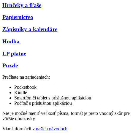
Hrnčeky a fľaše
Papiernictvo
Zápisníky a kalendáre
Hudba
LP platne
Puzzle
Prečítate na zariadeniach:
Pocketbook
Kindle
Smartfón či tablet s príslušnou aplikáciou
Počítač s príslušnou aplikáciou
Nie je možné meniť veľkosť písma, formát je preto vhodný skôr pre
väčšie obrazovky.
Viac informácií v
našich návodoch