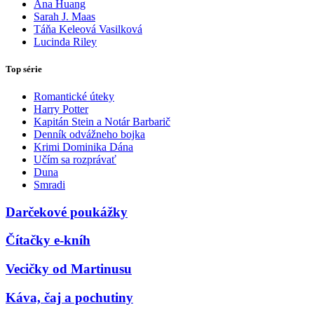
Ana Huang
Sarah J. Maas
Táňa Keleová Vasilková
Lucinda Riley
Top série
Romantické úteky
Harry Potter
Kapitán Stein a Notár Barbarič
Denník odvážneho bojka
Krimi Dominika Dána
Učím sa rozprávať
Duna
Smradi
Darčekové poukážky
Čítačky e-kníh
Vecičky od Martinusu
Káva, čaj a pochutiny