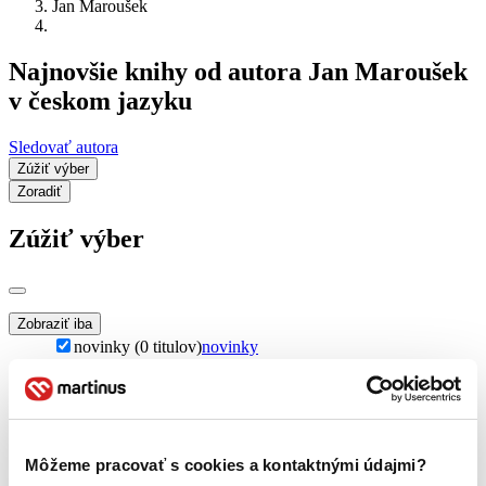
Jan Maroušek
Najnovšie knihy od autora Jan Maroušek
v českom jazyku
Sledovať autora
Zúžiť výber
Zoradiť
Zúžiť výber
Zobraziť iba
novinky (0 titulov)
novinky
zľavnené tituly (0 titulov)
zľavnené tituly
Dostupnosť
na centrálnom sklade (0 titulov)
na centrálnom sklade
predpredaj (0 titulov)
predpredaj
Môžeme pracovať s cookies a kontaktnými údajmi?
pripravujeme (0 titulov)
pripravujeme