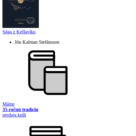
Sága z Keflavíku
Jón Kalman Stefánsson
Máme
35-ročnú tradíciu
predaja kníh