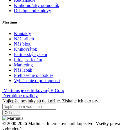
Reklamácie
Knihomoľský pomocník
Odstúpiť od zmluvy
Martinus
Kontakty
Náš príbeh
Náš blog
Knihovrátok
Partnerský systém
Pridaj sa k nám
Marketing
Náš labák
Prehlásenie o cookies
Vyhlásenie o prístupnosti
Martinus je certifikovaný B Corp
Nerobíme rozdiely
Najlepšie novinky sú tie knižné. Získajte ich ako prví:
Odoslať
© 2000-2026 Martinus. Internetové kníhkupectvo. Všetky práva
vyhradené.