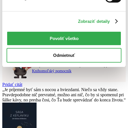
Najvyššia zľava
Použité filtre
Zobraziť detaily
Zrušiť filtre
V českom jazyku
najnovšie
Nebol nájdený
žiadny titul
vyhovujúci zadaným podmienkam.
Povoliť všetko
Skúste prosím zmeniť vyhľadávaný výraz.
Odmietnuť
Chcete poradiť knihu?
Náš pomocník Sherlock vám ju s radosťou vypátra!
Knihomoľský pomocník
Pridať citát
Je príjemné byť sám s nocou a hviezdami. Niečo sa vždy stane.
Pravdepodobne nič prevratné, možno ani nič, čo by si spomenul pri
šálke kávy, no predsa čosi, čo Ťa bude sprevádzať do konca života.