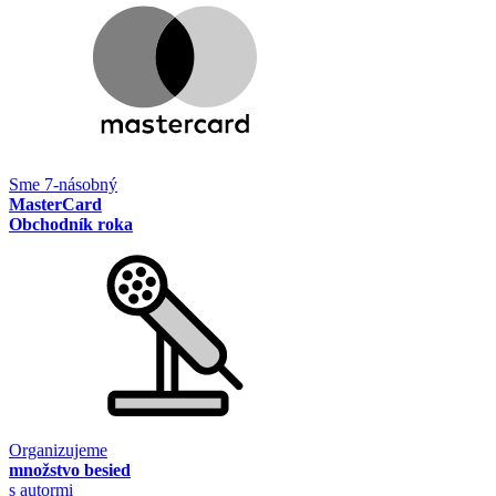
Sme 7-násobný
MasterCard
Obchodník roka
Organizujeme
množstvo besied
s autormi