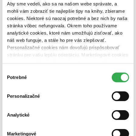
dostupná (bez vypredaných) (0 titulov)
dostupná (bez
Aby sme vedeli, ako sa na našom webe správate, a
vypredaných)
mohli vám zobraziť tie najlepšie tipy na knihy, zbierame
cookies. Niektoré sú naozaj potrebné a bez nich by naša
Nové / čítané
nová (0 titulov)
nová
stránka vôbec nefungovala. Okrem toho používame
čítaná (0 titulov)
čítaná
analytické cookies, ktoré nám umožňujú zisťovať, ako
čítaná - výborný stav (0 titulov)
čítaná - výborný stav
náš web funguje, a stále ho pre vás zlepšovať.
čítaná - mierne opotrebovaná (0 titulov)
čítaná - mierne
Personalizačné cookies nám dovoľujú prispôsobovať
opotrebovaná
stránku pre vašu lepšiu orientáciu. Marketingové cookies
čítané verzie vypredaných kníh (0 titulov)
čítané verzie
vypredaných kníh
nám zas umožňujú zobrazenie relevantnej reklamy.
Niektoré údaje zdieľame aj s tretími stranami. Veľmi by
Výber
Zúžiť výber
nám pomohlo, keby sme mohli používať všetky tieto
Potrebné
súhlasu
Zoradiť
cookies. Ďakujeme!
Personalizačné
Bestsellery
Analytické
Top hodnotené
Novinky
Najdrahšie
Marketingové
Najlacnejšie