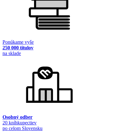
Ponúkame vyše
250 000 titulov
na sklade
Osobný odber
20 kníhkupectiev
po celom Slovensku