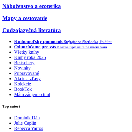
Náboženstvo a ezoterika
Mapy a cestovanie
Cudzojazyčná literatúra
Knihomoľský pomocník
Spýtajte sa Sherlocka, čo čítať
Odporúčame pre vás
Knižné tipy ušité na mieru vám
Všetky knihy
Knihy roka 2025
Bestsellery
Novinky
Pripravované
Akcie a zľavy
Kolekcie
BookTok
Mám záujem o titul
Top autori
Dominik Dán
Julie Caplin
Rebecca Yarros