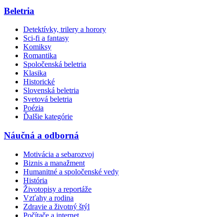
Beletria
Detektívky, trilery a horory
Sci-fi a fantasy
Komiksy
Romantika
Spoločenská beletria
Klasika
Historické
Slovenská beletria
Svetová beletria
Poézia
Ďalšie kategórie
Náučná a odborná
Motivácia a sebarozvoj
Biznis a manažment
Humanitné a spoločenské vedy
História
Životopisy a reportáže
Vzťahy a rodina
Zdravie a životný štýl
Počítače a internet