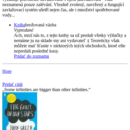
neznamená pouze zalévání. Vhodně zvolený, navržený a fungující
zavlažovací systém ušetří nejen čas, ale i množství spotřebované
vody...
Kniha
brožovaná väzba
Vypredané
Ach, mrzí nás to, z tejto knihy sa už predali všetky výtlačky a
nemáme ju na sklade my ani vydavateľ :( Teoreticky však
môžete mať šťastie v niektorých iných obchodoch, ktoré ešte
nepredali posledné kusy.
Pridať do zoznamu
Hore
Pridať citát
Some infinities are bigger than other infinities.