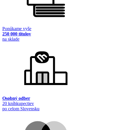
Ponúkame vyše
250 000 titulov
na sklade
Osobný odber
20 kníhkupectiev
po celom Slovensku