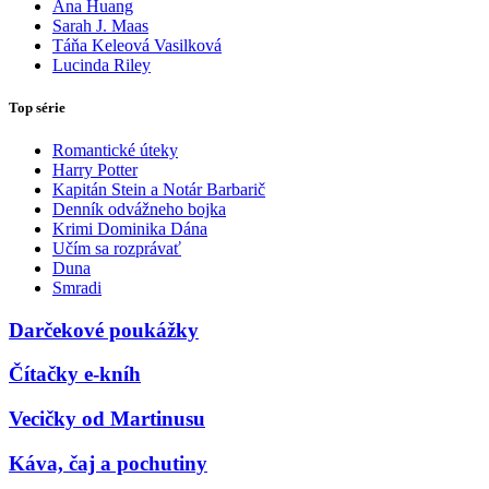
Ana Huang
Sarah J. Maas
Táňa Keleová Vasilková
Lucinda Riley
Top série
Romantické úteky
Harry Potter
Kapitán Stein a Notár Barbarič
Denník odvážneho bojka
Krimi Dominika Dána
Učím sa rozprávať
Duna
Smradi
Darčekové poukážky
Čítačky e-kníh
Vecičky od Martinusu
Káva, čaj a pochutiny