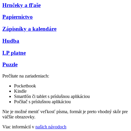
Hrnčeky a fľaše
Papiernictvo
Zápisníky a kalendáre
Hudba
LP platne
Puzzle
Prečítate na zariadeniach:
Pocketbook
Kindle
Smartfón či tablet s príslušnou aplikáciou
Počítač s príslušnou aplikáciou
Nie je možné meniť veľkosť písma, formát je preto vhodný skôr pre
väčšie obrazovky.
Viac informácií v
našich návodoch