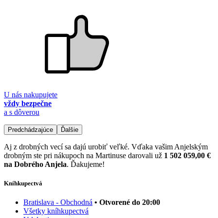
U nás nakupujete
vždy bezpečne
a s dôverou
Predchádzajúce
Ďalšie
Aj z drobných vecí sa dajú urobiť veľké. Vďaka vašim Anjelským
drobným ste pri nákupoch na Martinuse darovali už
1 502 059,00 €
na Dobrého Anjela
. Ďakujeme!
Kníhkupectvá
Bratislava - Obchodná
• Otvorené do 20:00
Všetky kníhkupectvá