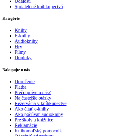
Udalosti
Spriatelené kníhkupectvá
Kategórie
Knihy
E-knihy
Audioknihy
Hry
Filmy
Doplnky
Nakupujte u nás
Doručenie
Platba
Prečo práve u nás?
Najčastejšie otázky
Rezervácia v kníhkupectve
Ako čítať e-knihy
Ako počúvať audioknihy
Pre školy a knižnice
Reklamácie
Knihomoľský pomocník