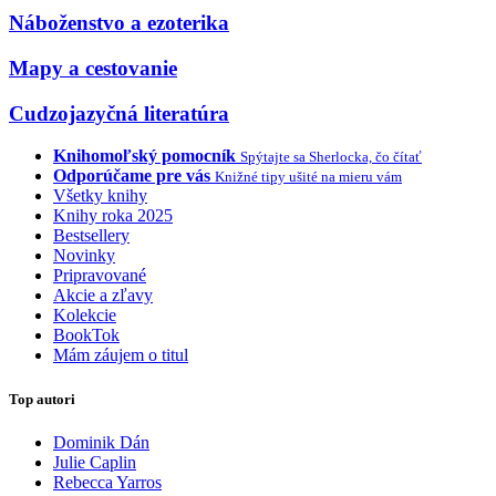
Náboženstvo a ezoterika
Mapy a cestovanie
Cudzojazyčná literatúra
Knihomoľský pomocník
Spýtajte sa Sherlocka, čo čítať
Odporúčame pre vás
Knižné tipy ušité na mieru vám
Všetky knihy
Knihy roka 2025
Bestsellery
Novinky
Pripravované
Akcie a zľavy
Kolekcie
BookTok
Mám záujem o titul
Top autori
Dominik Dán
Julie Caplin
Rebecca Yarros