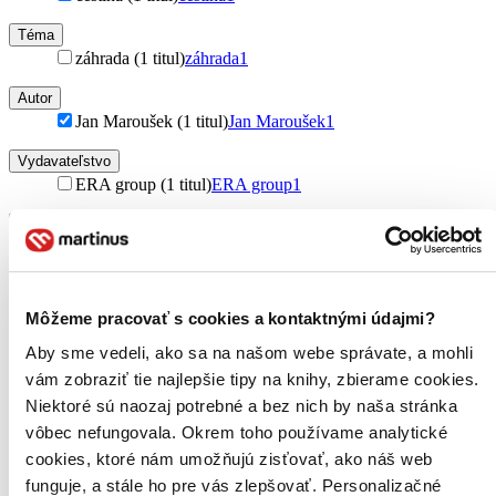
Téma
záhrada (1 titul)
záhrada
1
Autor
Jan Maroušek (1 titul)
Jan Maroušek
1
Vydavateľstvo
ERA group (1 titul)
ERA group
1
Väzba
brožovaná väzba (1 titul)
brožovaná väzba
1
Zúžiť výber
Môžeme pracovať s cookies a kontaktnými údajmi?
Zoradiť
Aby sme vedeli, ako sa na našom webe správate, a mohli
vám zobraziť tie najlepšie tipy na knihy, zbierame cookies.
Niektoré sú naozaj potrebné a bez nich by naša stránka
vôbec nefungovala. Okrem toho používame analytické
Bestsellery
cookies, ktoré nám umožňujú zisťovať, ako náš web
Top hodnotené
Novinky
funguje, a stále ho pre vás zlepšovať. Personalizačné