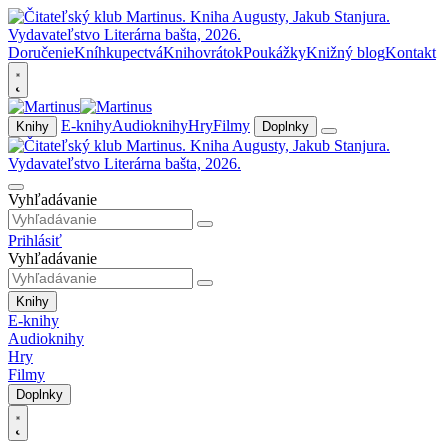
Doručenie
Kníhkupectvá
Knihovrátok
Poukážky
Knižný blog
Kontakt
E-knihy
Audioknihy
Hry
Filmy
Knihy
Doplnky
Vyhľadávanie
Prihlásiť
Vyhľadávanie
Knihy
E-knihy
Audioknihy
Hry
Filmy
Doplnky