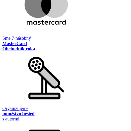
Sme 7-násobný
MasterCard
Obchodník roka
Organizujeme
množstvo besied
s autormi