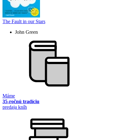
The Fault in our Stars
John Green
Máme
35-ročnú tradíciu
predaja kníh