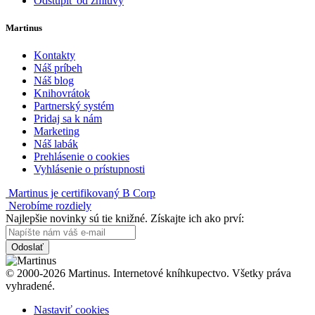
Odstúpiť od zmluvy
Martinus
Kontakty
Náš príbeh
Náš blog
Knihovrátok
Partnerský systém
Pridaj sa k nám
Marketing
Náš labák
Prehlásenie o cookies
Vyhlásenie o prístupnosti
Martinus je certifikovaný B Corp
Nerobíme rozdiely
Najlepšie novinky sú tie knižné. Získajte ich ako prví:
Odoslať
© 2000-2026 Martinus. Internetové kníhkupectvo. Všetky práva
vyhradené.
Nastaviť cookies