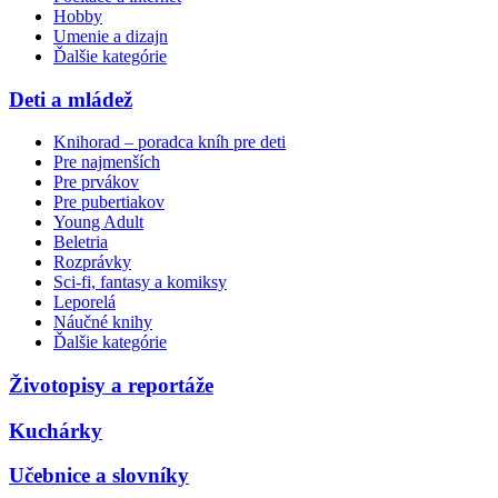
Hobby
Umenie a dizajn
Ďalšie kategórie
Deti a mládež
Knihorad – poradca kníh pre deti
Pre najmenších
Pre prvákov
Pre pubertiakov
Young Adult
Beletria
Rozprávky
Sci-fi, fantasy a komiksy
Leporelá
Náučné knihy
Ďalšie kategórie
Životopisy a reportáže
Kuchárky
Učebnice a slovníky