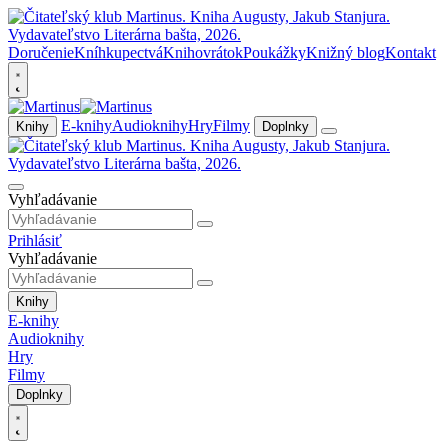
Doručenie
Kníhkupectvá
Knihovrátok
Poukážky
Knižný blog
Kontakt
E-knihy
Audioknihy
Hry
Filmy
Knihy
Doplnky
Vyhľadávanie
Prihlásiť
Vyhľadávanie
Knihy
E-knihy
Audioknihy
Hry
Filmy
Doplnky