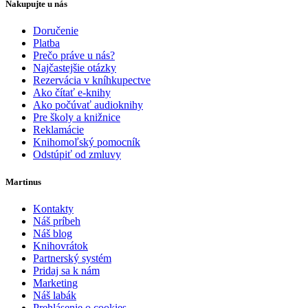
Nakupujte u nás
Doručenie
Platba
Prečo práve u nás?
Najčastejšie otázky
Rezervácia v kníhkupectve
Ako čítať e-knihy
Ako počúvať audioknihy
Pre školy a knižnice
Reklamácie
Knihomoľský pomocník
Odstúpiť od zmluvy
Martinus
Kontakty
Náš príbeh
Náš blog
Knihovrátok
Partnerský systém
Pridaj sa k nám
Marketing
Náš labák
Prehlásenie o cookies