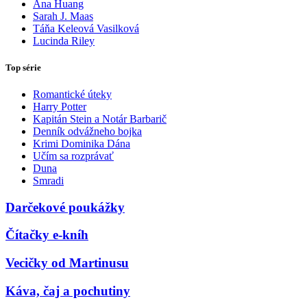
Ana Huang
Sarah J. Maas
Táňa Keleová Vasilková
Lucinda Riley
Top série
Romantické úteky
Harry Potter
Kapitán Stein a Notár Barbarič
Denník odvážneho bojka
Krimi Dominika Dána
Učím sa rozprávať
Duna
Smradi
Darčekové poukážky
Čítačky e-kníh
Vecičky od Martinusu
Káva, čaj a pochutiny