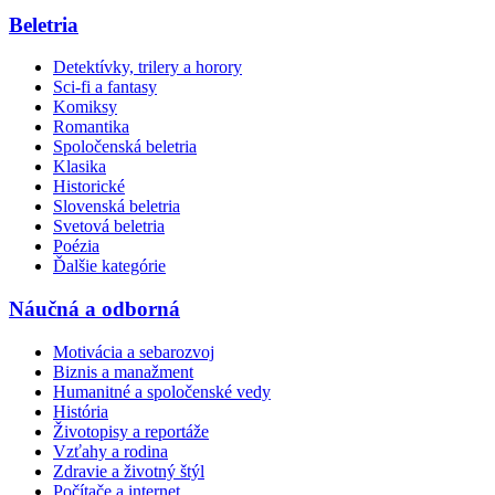
Beletria
Detektívky, trilery a horory
Sci-fi a fantasy
Komiksy
Romantika
Spoločenská beletria
Klasika
Historické
Slovenská beletria
Svetová beletria
Poézia
Ďalšie kategórie
Náučná a odborná
Motivácia a sebarozvoj
Biznis a manažment
Humanitné a spoločenské vedy
História
Životopisy a reportáže
Vzťahy a rodina
Zdravie a životný štýl
Počítače a internet