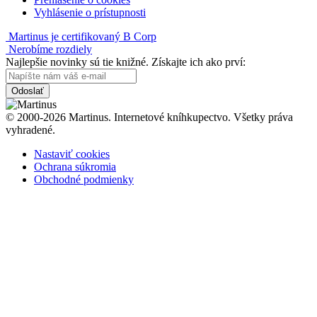
Vyhlásenie o prístupnosti
Martinus je certifikovaný B Corp
Nerobíme rozdiely
Najlepšie novinky sú tie knižné. Získajte ich ako prví:
Odoslať
© 2000-2026 Martinus. Internetové kníhkupectvo. Všetky práva
vyhradené.
Nastaviť cookies
Ochrana súkromia
Obchodné podmienky