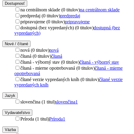
Dostupnosť
na centrálnom sklade (0 titulov)
na centrálnom sklade
predpredaj (0 titulov)
predpredaj
pripravujeme (0 titulov)
pripravujeme
dostupná (bez vypredaných) (0 titulov)
dostupná (bez
vypredaných)
Nové / čítané
nová (0 titulov)
nová
čítaná (0 titulov)
čítaná
čítaná - výborný stav (0 titulov)
čítaná - výborný stav
čítaná - mierne opotrebovaná (0 titulov)
čítaná - mierne
opotrebovaná
čítané verzie vypredaných kníh (0 titulov)
čítané verzie
vypredaných kníh
Jazyk
slovenčina (1 titul)
slovenčina
1
Vydavateľstvo
Príroda (1 titul)
Príroda
1
Väzba