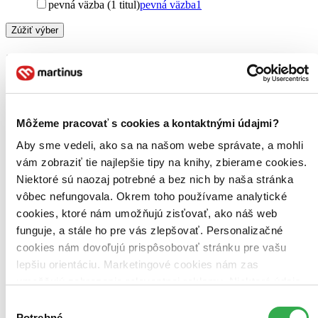
pevná väzba (1 titul)
pevná väzba
1
Zúžiť výber
Zoradiť
Môžeme pracovať s cookies a kontaktnými údajmi?
Bestsellery
Top hodnotené
Aby sme vedeli, ako sa na našom webe správate, a mohli
Novinky
vám zobraziť tie najlepšie tipy na knihy, zbierame cookies.
Najdrahšie
Najlacnejšie
Niektoré sú naozaj potrebné a bez nich by naša stránka
Najvyššia zľava
vôbec nefungovala. Okrem toho používame analytické
cookies, ktoré nám umožňujú zisťovať, ako náš web
Použité filtre
funguje, a stále ho pre vás zlepšovať. Personalizačné
Zrušiť filtre
cookies nám dovoľujú prispôsobovať stránku pre vašu
Knihy
lepšiu orientáciu. Marketingové cookies nám zas
umožňujú zobrazenie relevantnej reklamy. Niektoré údaje
zdieľame aj s tretími stranami. Veľmi by nám pomohlo,
Výber
keby sme mohli používať všetky tieto cookies. Ďakujeme!
Potrebné