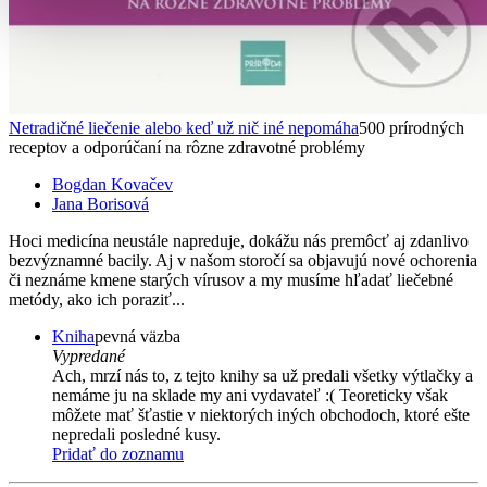
Netradičné liečenie alebo keď už nič iné nepomáha
500 prírodných
receptov a odporúčaní na rôzne zdravotné problémy
Bogdan Kovačev
Jana Borisová
Hoci medicína neustále napreduje, dokážu nás premôcť aj zdanlivo
bezvýznamné bacily. Aj v našom storočí sa objavujú nové ochorenia
či neznáme kmene starých vírusov a my musíme hľadať liečebné
metódy, ako ich poraziť...
Kniha
pevná väzba
Vypredané
Ach, mrzí nás to, z tejto knihy sa už predali všetky výtlačky a
nemáme ju na sklade my ani vydavateľ :( Teoreticky však
môžete mať šťastie v niektorých iných obchodoch, ktoré ešte
nepredali posledné kusy.
Pridať do zoznamu