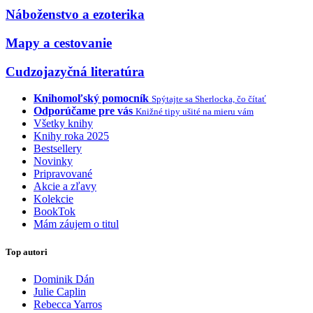
Náboženstvo a ezoterika
Mapy a cestovanie
Cudzojazyčná literatúra
Knihomoľský pomocník
Spýtajte sa Sherlocka, čo čítať
Odporúčame pre vás
Knižné tipy ušité na mieru vám
Všetky knihy
Knihy roka 2025
Bestsellery
Novinky
Pripravované
Akcie a zľavy
Kolekcie
BookTok
Mám záujem o titul
Top autori
Dominik Dán
Julie Caplin
Rebecca Yarros