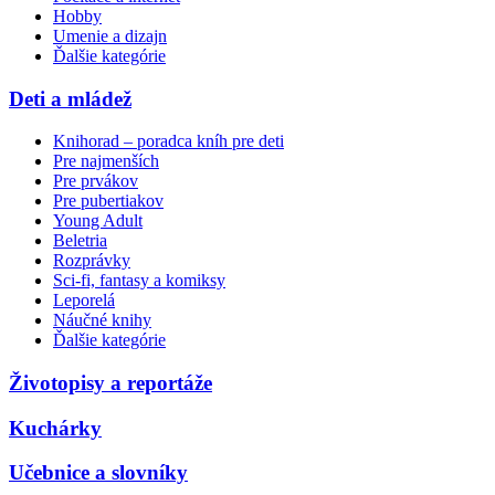
Hobby
Umenie a dizajn
Ďalšie kategórie
Deti a mládež
Knihorad – poradca kníh pre deti
Pre najmenších
Pre prvákov
Pre pubertiakov
Young Adult
Beletria
Rozprávky
Sci-fi, fantasy a komiksy
Leporelá
Náučné knihy
Ďalšie kategórie
Životopisy a reportáže
Kuchárky
Učebnice a slovníky