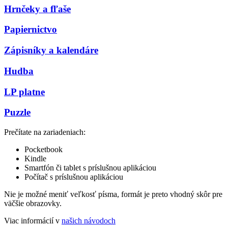
Hrnčeky a fľaše
Papiernictvo
Zápisníky a kalendáre
Hudba
LP platne
Puzzle
Prečítate na zariadeniach:
Pocketbook
Kindle
Smartfón či tablet s príslušnou aplikáciou
Počítač s príslušnou aplikáciou
Nie je možné meniť veľkosť písma, formát je preto vhodný skôr pre
väčšie obrazovky.
Viac informácií v
našich návodoch