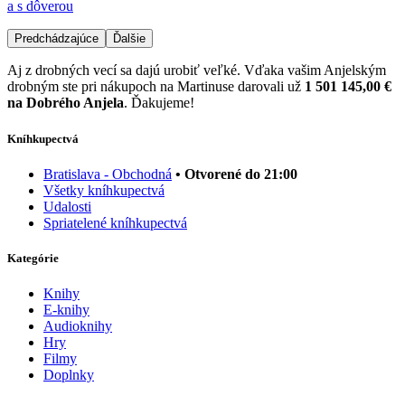
a s dôverou
Predchádzajúce
Ďalšie
Aj z drobných vecí sa dajú urobiť veľké. Vďaka vašim Anjelským
drobným ste pri nákupoch na Martinuse darovali už
1 501 145,00 €
na Dobrého Anjela
. Ďakujeme!
Kníhkupectvá
Bratislava - Obchodná
• Otvorené do 21:00
Všetky kníhkupectvá
Udalosti
Spriatelené kníhkupectvá
Kategórie
Knihy
E-knihy
Audioknihy
Hry
Filmy
Doplnky