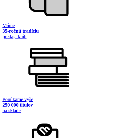
Máme
35-ročnú tradíciu
predaja kníh
Ponúkame vyše
250 000 titulov
na sklade