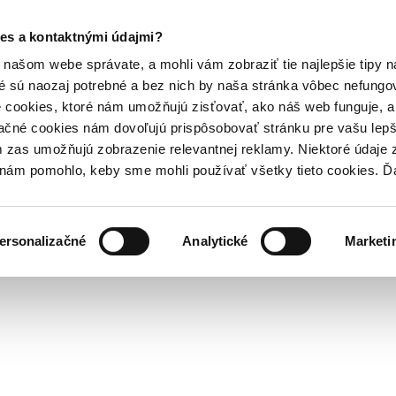
es a kontaktnými údajmi?
našom webe správate, a mohli vám zobraziť tie najlepšie tipy n
é sú naozaj potrebné a bez nich by naša stránka vôbec nefung
 cookies, ktoré nám umožňujú zisťovať, ako náš web funguje, a 
ačné cookies nám dovoľujú prispôsobovať stránku pre vašu lepši
zas umožňujú zobrazenie relevantnej reklamy. Niektoré údaje z
y nám pomohlo, keby sme mohli používať všetky tieto cookies. 
ersonalizačné
Analytické
Marketi