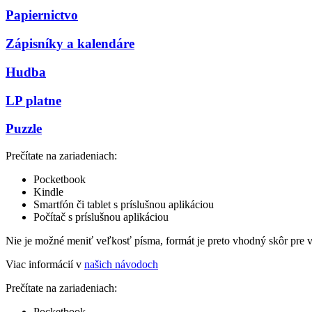
Papiernictvo
Zápisníky a kalendáre
Hudba
LP platne
Puzzle
Prečítate na zariadeniach:
Pocketbook
Kindle
Smartfón či tablet s príslušnou aplikáciou
Počítač s príslušnou aplikáciou
Nie je možné meniť veľkosť písma, formát je preto vhodný skôr pre 
Viac informácií v
našich návodoch
Prečítate na zariadeniach:
Pocketbook