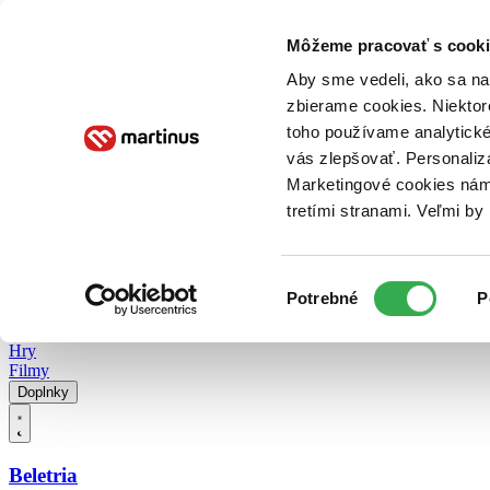
Doručenie
Kníhkupectvá
Knihovrátok
Poukážky
Knižný blog
Kontakt
Môžeme pracovať s cooki
Aby sme vedeli, ako sa na 
zbierame cookies. Niektor
E-knihy
Audioknihy
Hry
Filmy
Knihy
Doplnky
toho používame analytické
vás zlepšovať. Personaliz
Vyhľadávanie
Marketingové cookies nám 
tretími stranami. Veľmi b
Prihlásiť
Vyhľadávanie
Výber
Knihy
Potrebné
P
súhlasu
E-knihy
Audioknihy
Hry
Filmy
Doplnky
Beletria