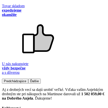
Tovar skladom
expedujeme
okamžite
U nás nakupujete
vždy bezpečne
a s dôverou
Predchádzajúce
Ďalšie
Aj z drobných vecí sa dajú urobiť veľké. Vďaka vašim Anjelským
drobným ste pri nákupoch na Martinuse darovali už
1 502 059,00 €
na Dobrého Anjela
. Ďakujeme!
Kníhkupectvá