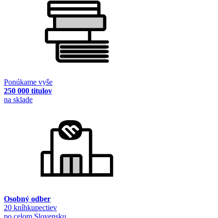
Ponúkame vyše
250 000 titulov
na sklade
Osobný odber
20 kníhkupectiev
po celom Slovensku