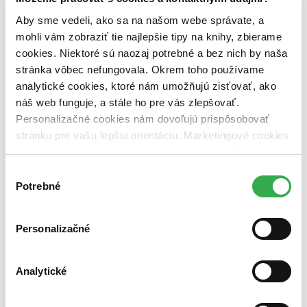
vypredaných)
Aby sme vedeli, ako sa na našom webe správate, a
mohli vám zobraziť tie najlepšie tipy na knihy, zbierame
Nové / čítané
nová (0 titulov)
nová
cookies. Niektoré sú naozaj potrebné a bez nich by naša
čítaná (0 titulov)
čítaná
stránka vôbec nefungovala. Okrem toho používame
čítaná - výborný stav (0 titulov)
čítaná - výborný stav
analytické cookies, ktoré nám umožňujú zisťovať, ako
čítaná - mierne opotrebovaná (0 titulov)
čítaná - mierne
náš web funguje, a stále ho pre vás zlepšovať.
opotrebovaná
čítané verzie vypredaných kníh (0 titulov)
čítané verzie
Personalizačné cookies nám dovoľujú prispôsobovať
vypredaných kníh
stránku pre vašu lepšiu orientáciu. Marketingové cookies
nám zas umožňujú zobrazenie relevantnej reklamy.
Zúžiť výber
Niektoré údaje zdieľame aj s tretími stranami. Veľmi by
Výber
Zoradiť
nám pomohlo, keby sme mohli používať všetky tieto
Potrebné
súhlasu
cookies. Ďakujeme!
Personalizačné
Bestsellery
Top hodnotené
Analytické
Novinky
Najdrahšie
Najlacnejšie