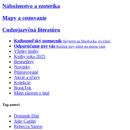
Náboženstvo a ezoterika
Mapy a cestovanie
Cudzojazyčná literatúra
Knihomoľský pomocník
Spýtajte sa Sherlocka, čo čítať
Odporúčame pre vás
Knižné tipy ušité na mieru vám
Všetky knihy
Knihy roka 2025
Bestsellery
Novinky
Pripravované
Akcie a zľavy
Kolekcie
BookTok
Mám záujem o titul
Top autori
Dominik Dán
Julie Caplin
Rebecca Yarros