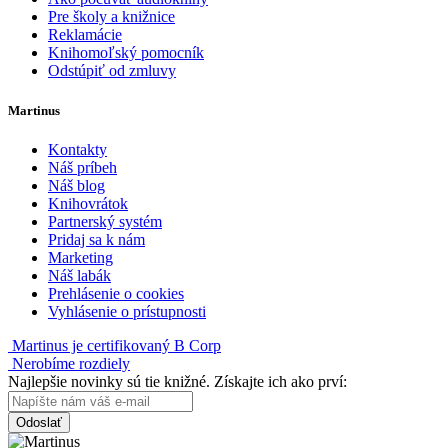
Pre školy a knižnice
Reklamácie
Knihomoľský pomocník
Odstúpiť od zmluvy
Martinus
Kontakty
Náš príbeh
Náš blog
Knihovrátok
Partnerský systém
Pridaj sa k nám
Marketing
Náš labák
Prehlásenie o cookies
Vyhlásenie o prístupnosti
Martinus je certifikovaný B Corp
Nerobíme rozdiely
Najlepšie novinky sú tie knižné. Získajte ich ako prví:
Odoslať