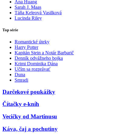
Ana Huang
Sarah J. Maas
Táňa Keleová Vasilková
Lucinda Riley
Top série
Romantické úteky
Harry Potter
Kapitán Stein a Notár Barbarič
Denník odvážneho bojka
Krimi Dominika Dána
Učím sa rozprávať
Duna
Smradi
Darčekové poukážky
Čítačky e-kníh
Vecičky od Martinusu
Káva, čaj a pochutiny