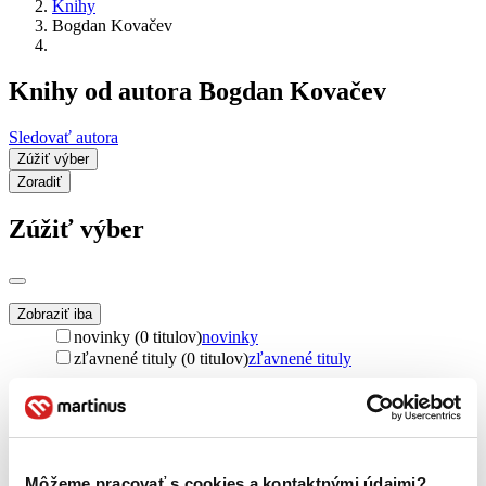
Knihy
Bogdan Kovačev
Knihy od autora Bogdan Kovačev
Sledovať autora
Zúžiť výber
Zoradiť
Zúžiť výber
Zobraziť iba
novinky (0 titulov)
novinky
zľavnené tituly (0 titulov)
zľavnené tituly
Dostupnosť
na centrálnom sklade (0 titulov)
na centrálnom sklade
predpredaj (0 titulov)
predpredaj
pripravujeme (0 titulov)
pripravujeme
Môžeme pracovať s cookies a kontaktnými údajmi?
dostupná (bez vypredaných) (0 titulov)
dostupná (bez