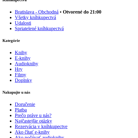
Bratislava - Obchodná
• Otvorené do 21:00
Všetky kníhkupectvá
Udalosti
Spriatelené kníhkupectvá
Kategórie
Knihy
E-knihy
Audioknihy
Hry
Filmy
Doplnky
Nakupujte u nás
Doručenie
Platba
Prečo práve u nás?
Najčastejšie otázky
Rezervácia v kníhkupectve
Ako čítať e-knihy
Ako počúvať audioknihy