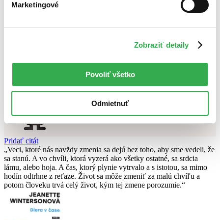
Najvyššia zľava
Marketingové
Použité filtre
Zrušiť filtre
Zobraziť detaily
dostupné
Nebol nájdený
žiadny titul
vyhovujúci zadaným podmienkam.
Skúste prosím zmeniť vyhľadávaný výraz.
Povoliť všetko
Chcete poradiť knihu?
Odmietnuť
Náš pomocník Sherlock vám ju s radosťou vypátra!
Knihomoľský pomocník
Pridať citát
Veci, ktoré nás navždy zmenia sa dejú bez toho, aby sme vedeli, že
sa stanú. A vo chvíli, ktorá vyzerá ako všetky ostatné, sa srdcia
lámu, alebo hoja. A čas, ktorý plynie vytrvalo a s istotou, sa mimo
hodín odtrhne z reťaze. Život sa môže zmeniť za malú chvíľu a
potom človeku trvá celý život, kým tej zmene porozumie.