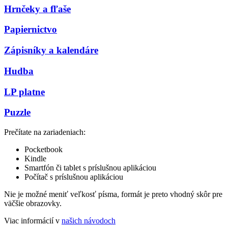
Hrnčeky a fľaše
Papiernictvo
Zápisníky a kalendáre
Hudba
LP platne
Puzzle
Prečítate na zariadeniach:
Pocketbook
Kindle
Smartfón či tablet s príslušnou aplikáciou
Počítač s príslušnou aplikáciou
Nie je možné meniť veľkosť písma, formát je preto vhodný skôr pre
väčšie obrazovky.
Viac informácií v
našich návodoch