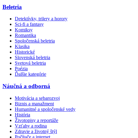
Beletria
Detektívky, trilery a horory
Sci-fi a fantasy
Komiksy
Romantika
Spoločenská beletria
Klasika
Historické
Slovenská beletria
Svetová beletria
Poézia
Ďalšie kategórie
Náučná a odborná
Motivácia a sebarozvoj
Biznis a manažment
Humanitné a spoločenské vedy
História
Životopisy a reportáže
Vzťahy a rodina
Zdravie a životný štýl
Počítače a internet