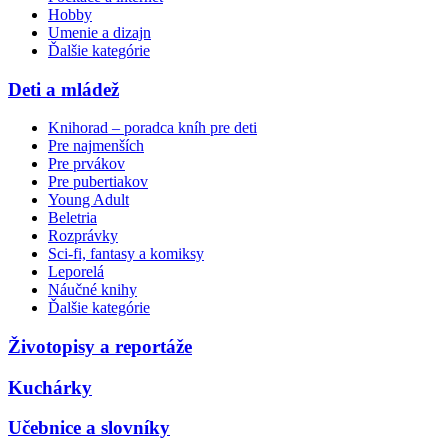
Hobby
Umenie a dizajn
Ďalšie kategórie
Deti a mládež
Knihorad – poradca kníh pre deti
Pre najmenších
Pre prvákov
Pre pubertiakov
Young Adult
Beletria
Rozprávky
Sci-fi, fantasy a komiksy
Leporelá
Náučné knihy
Ďalšie kategórie
Životopisy a reportáže
Kuchárky
Učebnice a slovníky