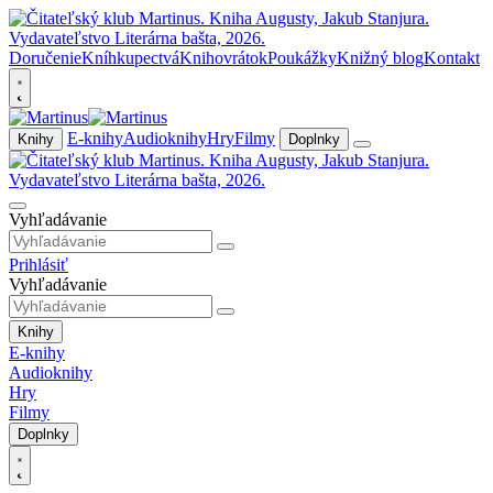
Doručenie
Kníhkupectvá
Knihovrátok
Poukážky
Knižný blog
Kontakt
E-knihy
Audioknihy
Hry
Filmy
Knihy
Doplnky
Vyhľadávanie
Prihlásiť
Vyhľadávanie
Knihy
E-knihy
Audioknihy
Hry
Filmy
Doplnky