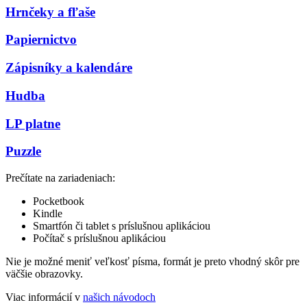
Hrnčeky a fľaše
Papiernictvo
Zápisníky a kalendáre
Hudba
LP platne
Puzzle
Prečítate na zariadeniach:
Pocketbook
Kindle
Smartfón či tablet s príslušnou aplikáciou
Počítač s príslušnou aplikáciou
Nie je možné meniť veľkosť písma, formát je preto vhodný skôr pre
väčšie obrazovky.
Viac informácií v
našich návodoch