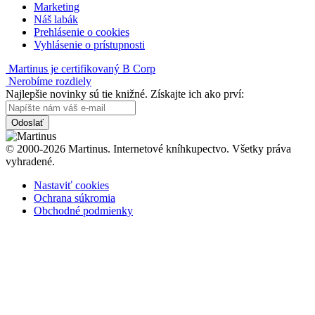
Marketing
Náš labák
Prehlásenie o cookies
Vyhlásenie o prístupnosti
Martinus je certifikovaný B Corp
Nerobíme rozdiely
Najlepšie novinky sú tie knižné. Získajte ich ako prví:
Odoslať
© 2000-2026 Martinus. Internetové kníhkupectvo. Všetky práva
vyhradené.
Nastaviť cookies
Ochrana súkromia
Obchodné podmienky