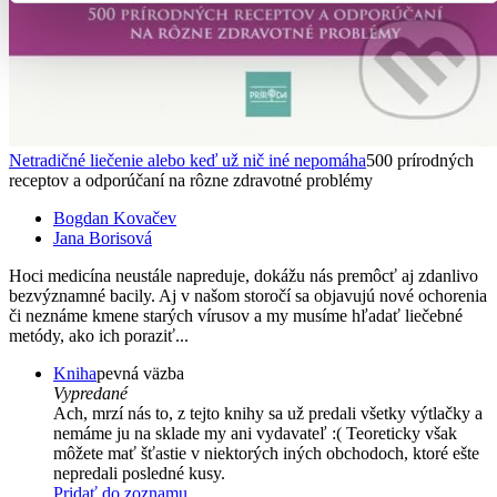
Netradičné liečenie alebo keď už nič iné nepomáha
500 prírodných
receptov a odporúčaní na rôzne zdravotné problémy
Bogdan Kovačev
Jana Borisová
Hoci medicína neustále napreduje, dokážu nás premôcť aj zdanlivo
bezvýznamné bacily. Aj v našom storočí sa objavujú nové ochorenia
či neznáme kmene starých vírusov a my musíme hľadať liečebné
metódy, ako ich poraziť...
Kniha
pevná väzba
Vypredané
Ach, mrzí nás to, z tejto knihy sa už predali všetky výtlačky a
nemáme ju na sklade my ani vydavateľ :( Teoreticky však
môžete mať šťastie v niektorých iných obchodoch, ktoré ešte
nepredali posledné kusy.
Pridať do zoznamu