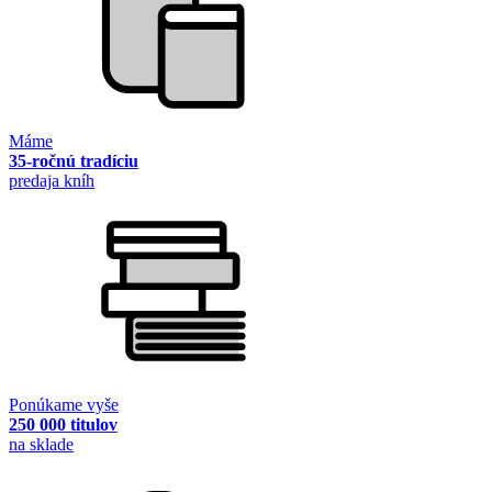
Máme
35-ročnú tradíciu
predaja kníh
Ponúkame vyše
250 000 titulov
na sklade