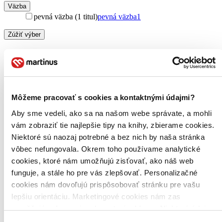
Väzba
pevná väzba (1 titul)
pevná väzba
1
Zúžiť výber
Zoradiť
Môžeme pracovať s cookies a kontaktnými údajmi?
Bestsellery
Top hodnotené
Aby sme vedeli, ako sa na našom webe správate, a mohli
Novinky
vám zobraziť tie najlepšie tipy na knihy, zbierame cookies.
Najdrahšie
Niektoré sú naozaj potrebné a bez nich by naša stránka
Najlacnejšie
Najvyššia zľava
vôbec nefungovala. Okrem toho používame analytické
cookies, ktoré nám umožňujú zisťovať, ako náš web
funguje, a stále ho pre vás zlepšovať. Personalizačné
Použité filtre
Zrušiť filtre
cookies nám dovoľujú prispôsobovať stránku pre vašu
Vydavateľstvo Príroda
Knihy
lepšiu orientáciu. Marketingové cookies nám zas
umožňujú zobrazenie relevantnej reklamy. Niektoré údaje
zdieľame aj s tretími stranami. Veľmi by nám pomohlo,