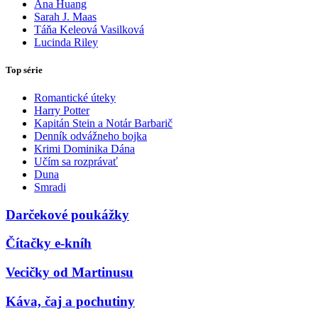
Ana Huang
Sarah J. Maas
Táňa Keleová Vasilková
Lucinda Riley
Top série
Romantické úteky
Harry Potter
Kapitán Stein a Notár Barbarič
Denník odvážneho bojka
Krimi Dominika Dána
Učím sa rozprávať
Duna
Smradi
Darčekové poukážky
Čítačky e-kníh
Vecičky od Martinusu
Káva, čaj a pochutiny