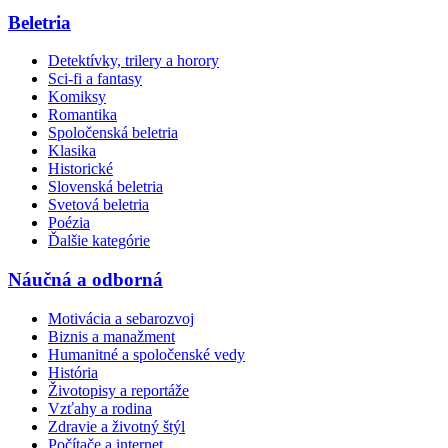
Beletria
Detektívky, trilery a horory
Sci-fi a fantasy
Komiksy
Romantika
Spoločenská beletria
Klasika
Historické
Slovenská beletria
Svetová beletria
Poézia
Ďalšie kategórie
Náučná a odborná
Motivácia a sebarozvoj
Biznis a manažment
Humanitné a spoločenské vedy
História
Životopisy a reportáže
Vzťahy a rodina
Zdravie a životný štýl
Počítače a internet