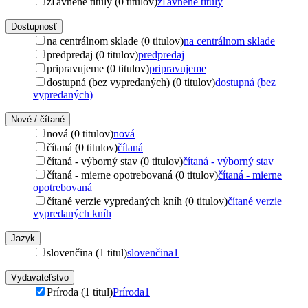
zľavnené tituly (0 titulov)
zľavnené tituly
Dostupnosť
na centrálnom sklade (0 titulov)
na centrálnom sklade
predpredaj (0 titulov)
predpredaj
pripravujeme (0 titulov)
pripravujeme
dostupná (bez vypredaných) (0 titulov)
dostupná (bez
vypredaných)
Nové / čítané
nová (0 titulov)
nová
čítaná (0 titulov)
čítaná
čítaná - výborný stav (0 titulov)
čítaná - výborný stav
čítaná - mierne opotrebovaná (0 titulov)
čítaná - mierne
opotrebovaná
čítané verzie vypredaných kníh (0 titulov)
čítané verzie
vypredaných kníh
Jazyk
slovenčina (1 titul)
slovenčina
1
Vydavateľstvo
Príroda (1 titul)
Príroda
1