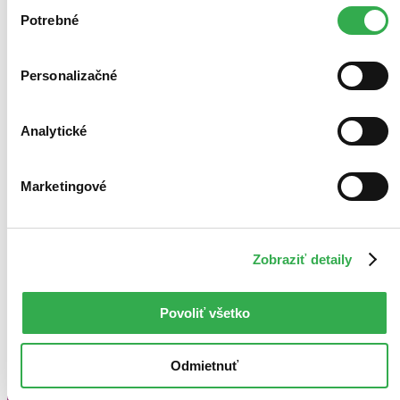
Výber
keby sme mohli používať všetky tieto cookies. Ďakujeme!
Potrebné
súhlasu
Personalizačné
Analytické
Marketingové
Zobraziť detaily
Povoliť všetko
Odmietnuť