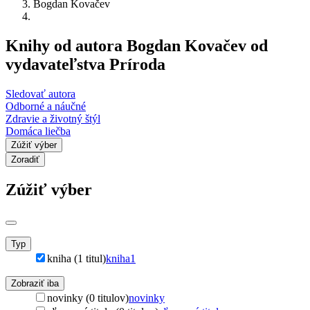
Bogdan Kovačev
Knihy od autora Bogdan Kovačev od
vydavateľstva Príroda
Sledovať autora
Odborné a náučné
Zdravie a životný štýl
Domáca liečba
Zúžiť výber
Zoradiť
Zúžiť výber
Typ
kniha (1 titul)
kniha
1
Zobraziť iba
novinky (0 titulov)
novinky