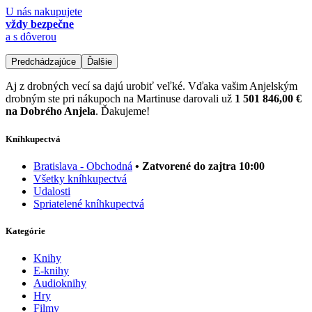
U nás nakupujete
vždy bezpečne
a s dôverou
Predchádzajúce
Ďalšie
Aj z drobných vecí sa dajú urobiť veľké. Vďaka vašim Anjelským
drobným ste pri nákupoch na Martinuse darovali už
1 501 846,00 €
na Dobrého Anjela
. Ďakujeme!
Kníhkupectvá
Bratislava - Obchodná
• Zatvorené do zajtra 10:00
Všetky kníhkupectvá
Udalosti
Spriatelené kníhkupectvá
Kategórie
Knihy
E-knihy
Audioknihy
Hry
Filmy