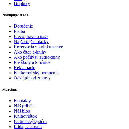
Doplnky
Nakupujte u nás
Doručenie
Platba
Prečo práve u nás?
Najčastejšie otázky
Rezervácia v kníhkupectve
Ako čítať e-knihy
Ako počúvať audioknihy
Pre školy a knižnice
Reklamácie
Knihomoľský pomocník
Odstúpiť od zmluvy
Martinus
Kontakty
Náš príbeh
Náš blog
Knihovrátok
Partnerský systém
Pridaj sa k nám