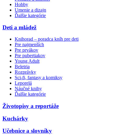
Hobby
Umenie a dizajn
Ďalšie kategórie
Deti a mládež
Knihorad – poradca kníh pre deti
Pre najmenších
Pre prvákov
Pre pubertiakov
Young Adult
Beletria
Rozprávky
Sci-fi, fantasy a komiksy
Leporelá
Náučné knihy
Ďalšie kategórie
Životopisy a reportáže
Kuchárky
Učebnice a slovníky