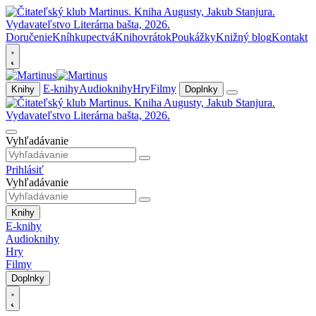
Doručenie
Kníhkupectvá
Knihovrátok
Poukážky
Knižný blog
Kontakt
E-knihy
Audioknihy
Hry
Filmy
Knihy
Doplnky
Vyhľadávanie
Prihlásiť
Vyhľadávanie
Knihy
E-knihy
Audioknihy
Hry
Filmy
Doplnky