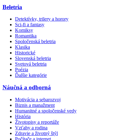
Beletria
Detektívky, trilery a horory
Sci-fi a fantasy
Komiksy
Romantika
Spoločenská beletria
Klasika
Historické
Slovenská beletria
Svetová beletria
Poézia
Ďalšie kategórie
Náučná a odborná
Motivácia a sebarozvoj
Biznis a manažment
Humanitné a spoločenské vedy
História
Životopisy a reportáže
Vzťahy a rodina
Zdravie a životný štýl
Počítače a internet