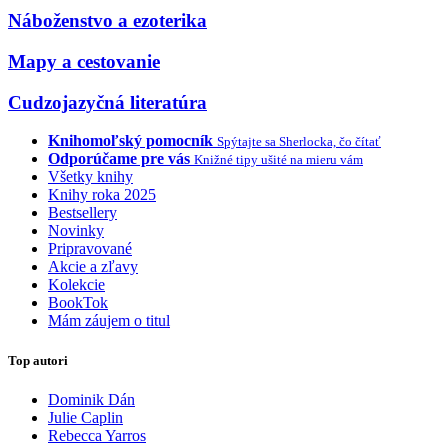
Náboženstvo a ezoterika
Mapy a cestovanie
Cudzojazyčná literatúra
Knihomoľský pomocník
Spýtajte sa Sherlocka, čo čítať
Odporúčame pre vás
Knižné tipy ušité na mieru vám
Všetky knihy
Knihy roka 2025
Bestsellery
Novinky
Pripravované
Akcie a zľavy
Kolekcie
BookTok
Mám záujem o titul
Top autori
Dominik Dán
Julie Caplin
Rebecca Yarros