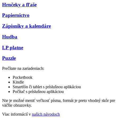
Hrnčeky a fľaše
Papiernictvo
Zápisníky a kalendáre
Hudba
LP platne
Puzzle
Prečítate na zariadeniach:
Pocketbook
Kindle
Smartfón či tablet s príslušnou aplikáciou
Počítač s príslušnou aplikáciou
Nie je možné meniť veľkosť písma, formát je preto vhodný skôr pre
väčšie obrazovky.
Viac informácií v
našich návodoch