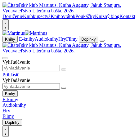
Doručenie
Kníhkupectvá
Knihovrátok
Poukážky
Knižný blog
Kontakt
E-knihy
Audioknihy
Hry
Filmy
Knihy
Doplnky
Vyhľadávanie
Prihlásiť
Vyhľadávanie
Knihy
E-knihy
Audioknihy
Hry
Filmy
Doplnky