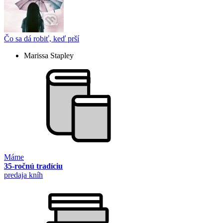
Čo sa dá robiť, keď prší
Marissa Stapley
Máme
35-ročnú tradíciu
predaja kníh