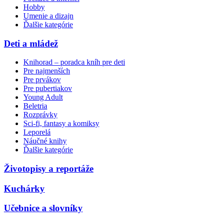
Hobby
Umenie a dizajn
Ďalšie kategórie
Deti a mládež
Knihorad – poradca kníh pre deti
Pre najmenších
Pre prvákov
Pre pubertiakov
Young Adult
Beletria
Rozprávky
Sci-fi, fantasy a komiksy
Leporelá
Náučné knihy
Ďalšie kategórie
Životopisy a reportáže
Kuchárky
Učebnice a slovníky