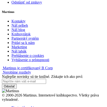
Odstúpiť od zmluvy
Martinus
Kontakty
Náš príbeh
Náš blog
Knihovrátok
Partnerský systém
Pridaj sa k nám
Marketing
Náš labák
Prehlásenie o cookies
Vyhlásenie o prístupnosti
Martinus je certifikovaný B Corp
Nerobíme rozdiely
Najlepšie novinky sú tie knižné. Získajte ich ako prví:
Odoslať
© 2000-2026 Martinus. Internetové kníhkupectvo. Všetky práva
vyhradené.