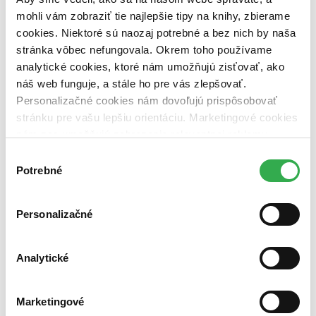
dostupná (bez vypredaných) (0 titulov)
dostupná (bez
mohli vám zobraziť tie najlepšie tipy na knihy, zbierame
vypredaných)
cookies. Niektoré sú naozaj potrebné a bez nich by naša
Nové / čítané
stránka vôbec nefungovala. Okrem toho používame
nová (0 titulov)
nová
analytické cookies, ktoré nám umožňujú zisťovať, ako
čítaná (0 titulov)
čítaná
náš web funguje, a stále ho pre vás zlepšovať.
čítaná - výborný stav (0 titulov)
čítaná - výborný stav
Personalizačné cookies nám dovoľujú prispôsobovať
čítaná - mierne opotrebovaná (0 titulov)
čítaná - mierne
opotrebovaná
stránku pre vašu lepšiu orientáciu. Marketingové cookies
čítané verzie vypredaných kníh (0 titulov)
čítané verzie
nám zas umožňujú zobrazenie relevantnej reklamy.
vypredaných kníh
Niektoré údaje zdieľame aj s tretími stranami. Veľmi by
Výber
Zúžiť výber
nám pomohlo, keby sme mohli používať všetky tieto
Potrebné
súhlasu
cookies. Ďakujeme!
Zoradiť
Personalizačné
Analytické
Bestsellery
Top hodnotené
Novinky
Najdrahšie
Marketingové
Najlacnejšie