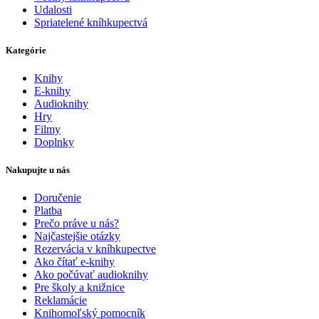
Udalosti
Spriatelené kníhkupectvá
Kategórie
Knihy
E-knihy
Audioknihy
Hry
Filmy
Doplnky
Nakupujte u nás
Doručenie
Platba
Prečo práve u nás?
Najčastejšie otázky
Rezervácia v kníhkupectve
Ako čítať e-knihy
Ako počúvať audioknihy
Pre školy a knižnice
Reklamácie
Knihomoľský pomocník