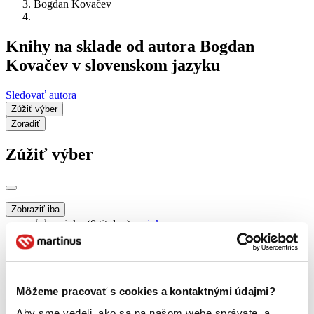
Bogdan Kovačev
Knihy na sklade od autora Bogdan
Kovačev v slovenskom jazyku
Sledovať autora
Zúžiť výber
Zoradiť
Zúžiť výber
Zobraziť iba
novinky (0 titulov)
novinky
zľavnené tituly (0 titulov)
zľavnené tituly
Dostupnosť
na centrálnom sklade (0 titulov)
na centrálnom sklade
Môžeme pracovať s cookies a kontaktnými údajmi?
predpredaj (0 titulov)
predpredaj
pripravujeme (0 titulov)
pripravujeme
Aby sme vedeli, ako sa na našom webe správate, a