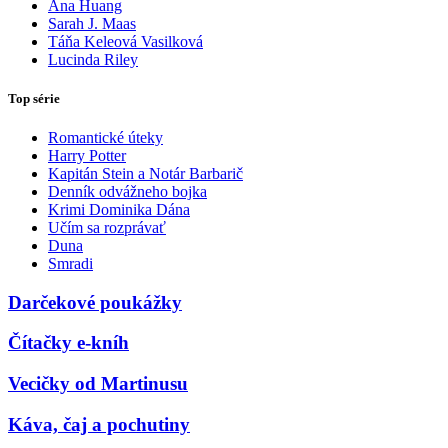
Ana Huang
Sarah J. Maas
Táňa Keleová Vasilková
Lucinda Riley
Top série
Romantické úteky
Harry Potter
Kapitán Stein a Notár Barbarič
Denník odvážneho bojka
Krimi Dominika Dána
Učím sa rozprávať
Duna
Smradi
Darčekové poukážky
Čítačky e-kníh
Vecičky od Martinusu
Káva, čaj a pochutiny