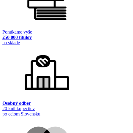
Ponúkame vyše
250 000 titulov
na sklade
Osobný odber
20 kníhkupectiev
po celom Slovensku