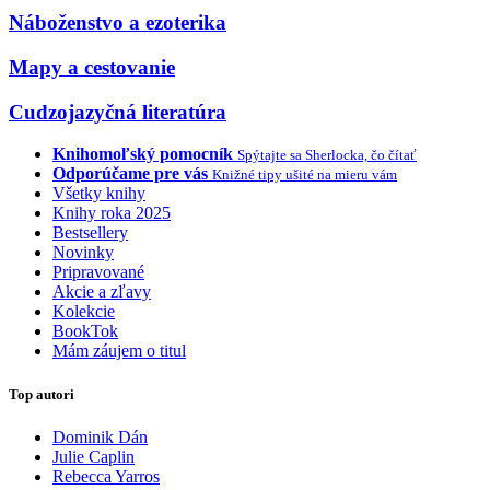
Náboženstvo a ezoterika
Mapy a cestovanie
Cudzojazyčná literatúra
Knihomoľský pomocník
Spýtajte sa Sherlocka, čo čítať
Odporúčame pre vás
Knižné tipy ušité na mieru vám
Všetky knihy
Knihy roka 2025
Bestsellery
Novinky
Pripravované
Akcie a zľavy
Kolekcie
BookTok
Mám záujem o titul
Top autori
Dominik Dán
Julie Caplin
Rebecca Yarros