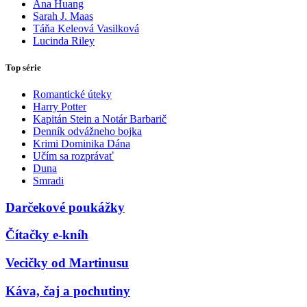
Ana Huang
Sarah J. Maas
Táňa Keleová Vasilková
Lucinda Riley
Top série
Romantické úteky
Harry Potter
Kapitán Stein a Notár Barbarič
Denník odvážneho bojka
Krimi Dominika Dána
Učím sa rozprávať
Duna
Smradi
Darčekové poukážky
Čítačky e-kníh
Vecičky od Martinusu
Káva, čaj a pochutiny