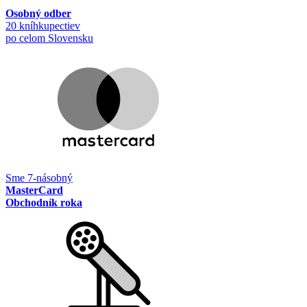
Osobný odber
20 kníhkupectiev
po celom Slovensku
Sme 7-násobný
MasterCard
Obchodník roka