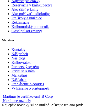
Najčastejšie otázky
Rezervácia v kníhkupectve
Ako čítať e-knihy
Ako počúvať audioknihy
Pre školy a knižnice
Reklamácie
Knihomoľský pomocník
Odstúpiť od zmluvy
Martinus
Kontakty
Náš príbeh
Náš blog
Knihovrátok
Partnerský systém
Pridaj sa k nám
Marketing
Náš labák
Prehlásenie o cookies
Vyhlásenie o prístupnosti
Martinus je certifikovaný B Corp
Nerobíme rozdiely
Najlepšie novinky sú tie knižné. Získajte ich ako prví: