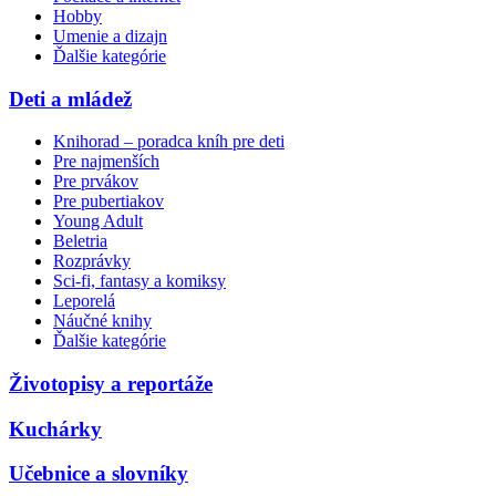
Hobby
Umenie a dizajn
Ďalšie kategórie
Deti a mládež
Knihorad – poradca kníh pre deti
Pre najmenších
Pre prvákov
Pre pubertiakov
Young Adult
Beletria
Rozprávky
Sci-fi, fantasy a komiksy
Leporelá
Náučné knihy
Ďalšie kategórie
Životopisy a reportáže
Kuchárky
Učebnice a slovníky