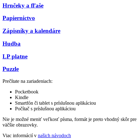
Hrnčeky a fľaše
Papiernictvo
Zápisníky a kalendáre
Hudba
LP platne
Puzzle
Prečítate na zariadeniach:
Pocketbook
Kindle
Smartfón či tablet s príslušnou aplikáciou
Počítač s príslušnou aplikáciou
Nie je možné meniť veľkosť písma, formát je preto vhodný skôr pre
väčšie obrazovky.
Viac informácií v
našich návodoch