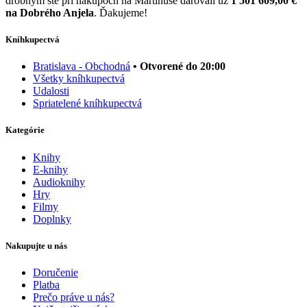
drobným ste pri nákupoch na Martinuse darovali už
1 501 609,00 €
na Dobrého Anjela
. Ďakujeme!
Kníhkupectvá
Bratislava - Obchodná
• Otvorené do 20:00
Všetky kníhkupectvá
Udalosti
Spriatelené kníhkupectvá
Kategórie
Knihy
E-knihy
Audioknihy
Hry
Filmy
Doplnky
Nakupujte u nás
Doručenie
Platba
Prečo práve u nás?