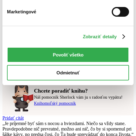
Bestsellery
Top hodnotené
Marketingové
Novinky
Najdrahšie
Najlacnejšie
Najvyššia zľava
Zobraziť detaily
Použité filtre
Zrušiť filtre
Povoliť všetko
Autor Bogdan Kovačev
v predpredaji
Nebol nájdený
žiadny titul
vyhovujúci zadaným podmienkam.
Skúste prosím zmeniť vyhľadávaný výraz.
Odmietnuť
Chcete poradiť knihu?
Náš pomocník Sherlock vám ju s radosťou vypátra!
Knihomoľský pomocník
Pridať citát
Je príjemné byť sám s nocou a hviezdami. Niečo sa vždy stane.
Pravdepodobne nič prevratné, možno ani nič, čo by si spomenul pri
šálke kávy, no predsa čosi, čo Ťa bude sprevádzať do konca života.