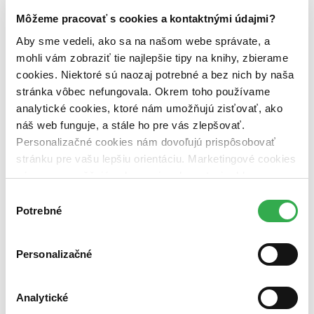
Dostupnosť
Môžeme pracovať s cookies a kontaktnými údajmi?
na centrálnom sklade (0 titulov)
na centrálnom sklade
Aby sme vedeli, ako sa na našom webe správate, a
predpredaj (0 titulov)
predpredaj
pripravujeme (0 titulov)
pripravujeme
mohli vám zobraziť tie najlepšie tipy na knihy, zbierame
dostupná (bez vypredaných) (0 titulov)
dostupná (bez
cookies. Niektoré sú naozaj potrebné a bez nich by naša
vypredaných)
stránka vôbec nefungovala. Okrem toho používame
analytické cookies, ktoré nám umožňujú zisťovať, ako
Nové / čítané
nová (0 titulov)
nová
náš web funguje, a stále ho pre vás zlepšovať.
čítaná (0 titulov)
čítaná
Personalizačné cookies nám dovoľujú prispôsobovať
čítaná - výborný stav (0 titulov)
čítaná - výborný stav
stránku pre vašu lepšiu orientáciu. Marketingové cookies
čítaná - mierne opotrebovaná (0 titulov)
čítaná - mierne
nám zas umožňujú zobrazenie relevantnej reklamy.
opotrebovaná
čítané verzie vypredaných kníh (0 titulov)
čítané verzie
Niektoré údaje zdieľame aj s tretími stranami. Veľmi by
Výber
vypredaných kníh
nám pomohlo, keby sme mohli používať všetky tieto
Potrebné
súhlasu
cookies. Ďakujeme!
Zúžiť výber
Personalizačné
Zoradiť
Analytické