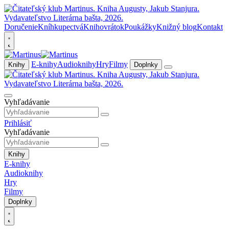
Doručenie
Kníhkupectvá
Knihovrátok
Poukážky
Knižný blog
Kontakt
E-knihy
Audioknihy
Hry
Filmy
Knihy
Doplnky
Vyhľadávanie
Prihlásiť
Vyhľadávanie
Knihy
E-knihy
Audioknihy
Hry
Filmy
Doplnky