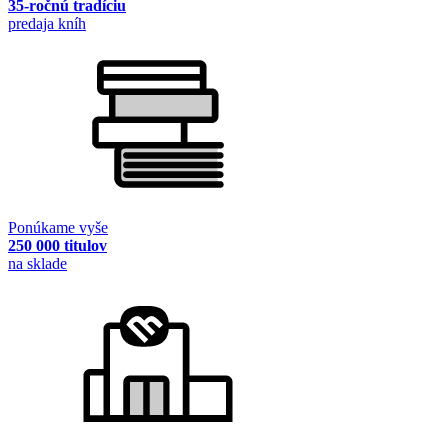
35-ročnú tradíciu
predaja kníh
Ponúkame vyše
250 000 titulov
na sklade