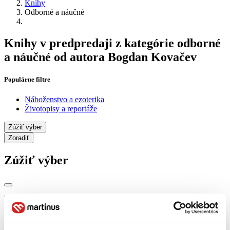
Knihy
Odborné a náučné
Knihy v predpredaji z kategórie odborné
a náučné od autora Bogdan Kovačev
Populárne filtre
Náboženstvo a ezoterika
Životopisy a reportáže
Zúžiť výber
Zoradiť
Zúžiť výber
Zobraziť iba
novinky (0 titulov)
novinky
zľavnené tituly (0 titulov)
zľavnené tituly