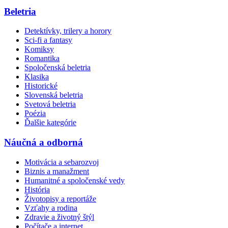
Beletria
Detektívky, trilery a horory
Sci-fi a fantasy
Komiksy
Romantika
Spoločenská beletria
Klasika
Historické
Slovenská beletria
Svetová beletria
Poézia
Ďalšie kategórie
Náučná a odborná
Motivácia a sebarozvoj
Biznis a manažment
Humanitné a spoločenské vedy
História
Životopisy a reportáže
Vzťahy a rodina
Zdravie a životný štýl
Počítače a internet