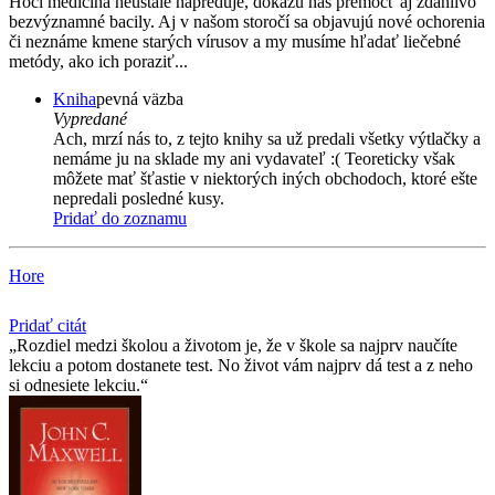
Hoci medicína neustále napreduje, dokážu nás premôcť aj zdanlivo
bezvýznamné bacily. Aj v našom storočí sa objavujú nové ochorenia
či neznáme kmene starých vírusov a my musíme hľadať liečebné
metódy, ako ich poraziť...
Kniha
pevná väzba
Vypredané
Ach, mrzí nás to, z tejto knihy sa už predali všetky výtlačky a
nemáme ju na sklade my ani vydavateľ :( Teoreticky však
môžete mať šťastie v niektorých iných obchodoch, ktoré ešte
nepredali posledné kusy.
Pridať do zoznamu
Hore
Pridať citát
Rozdiel medzi školou a životom je, že v škole sa najprv naučíte
lekciu a potom dostanete test. No život vám najprv dá test a z neho
si odnesiete lekciu.