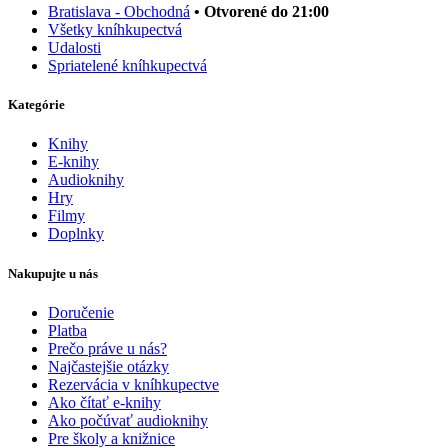
Bratislava - Obchodná
• Otvorené do 21:00
Všetky kníhkupectvá
Udalosti
Spriatelené kníhkupectvá
Kategórie
Knihy
E-knihy
Audioknihy
Hry
Filmy
Doplnky
Nakupujte u nás
Doručenie
Platba
Prečo práve u nás?
Najčastejšie otázky
Rezervácia v kníhkupectve
Ako čítať e-knihy
Ako počúvať audioknihy
Pre školy a knižnice