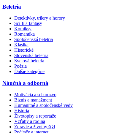
Beletria
Detektívky, trilery a horory
Sci-fi a fantasy
Komiksy
Romantika
Spoločenská beletria
Klasika
Historické
Slovenská beletria
Svetová beletria
Poézia
Ďalšie kategórie
Náučná a odborná
Motivácia a sebarozvoj
Biznis a manažment
Humanitné a spoločenské vedy
História
Životopisy a reportáže
Vzťahy a rodina
Zdravie a životný štýl
Počítače a internet