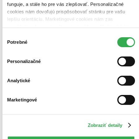
funguje, a stále ho pre vás zlepšovať. Personalizačné
Najdrahšie
Najlacnejšie
cookies nám dovoľujú prispôsobovať stránku pre vašu
Najvyššia zľava
lepšiu orientáciu. Marketingové cookies nám zas
umožňujú zobrazenie relevantnej reklamy. Niektoré údaje
Použité filtre
zdieľame aj s tretími stranami. Veľmi by nám pomohlo,
Výber
Zrušiť filtre
keby sme mohli používať všetky tieto cookies. Ďakujeme!
Potrebné
Autor Bogdan Kovačev
V slovenskom jazyku
súhlasu
Personalizačné
Analytické
Marketingové
Zobraziť detaily