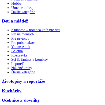
Hobby
Umenie a dizajn
Ďalšie kategórie
Deti a mládež
Knihorad – poradca kníh pre deti
Pre najmenších
Pre prvákov
Pre pubertiakov
Young Adult
Beletria
Rozprávky
Sci-fi, fantasy a komiksy
Leporelá
Náučné knihy
Ďalšie kategórie
Životopisy a reportáže
Kuchárky
Učebnice a slovníky