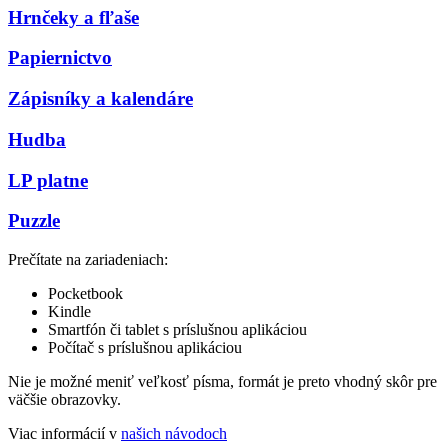
Hrnčeky a fľaše
Papiernictvo
Zápisníky a kalendáre
Hudba
LP platne
Puzzle
Prečítate na zariadeniach:
Pocketbook
Kindle
Smartfón či tablet s príslušnou aplikáciou
Počítač s príslušnou aplikáciou
Nie je možné meniť veľkosť písma, formát je preto vhodný skôr pre
väčšie obrazovky.
Viac informácií v
našich návodoch