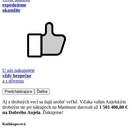
expedujeme
okamžite
U nás nakupujete
vždy bezpečne
a s dôverou
Predchádzajúce
Ďalšie
Aj z drobných vecí sa dajú urobiť veľké. Vďaka vašim Anjelským
drobným ste pri nákupoch na Martinuse darovali už
1 501 406,00 €
na Dobrého Anjela
. Ďakujeme!
Kníhkupectvá