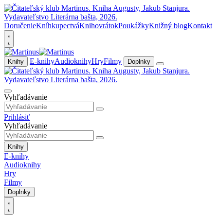
Doručenie
Kníhkupectvá
Knihovrátok
Poukážky
Knižný blog
Kontakt
E-knihy
Audioknihy
Hry
Filmy
Knihy
Doplnky
Vyhľadávanie
Prihlásiť
Vyhľadávanie
Knihy
E-knihy
Audioknihy
Hry
Filmy
Doplnky