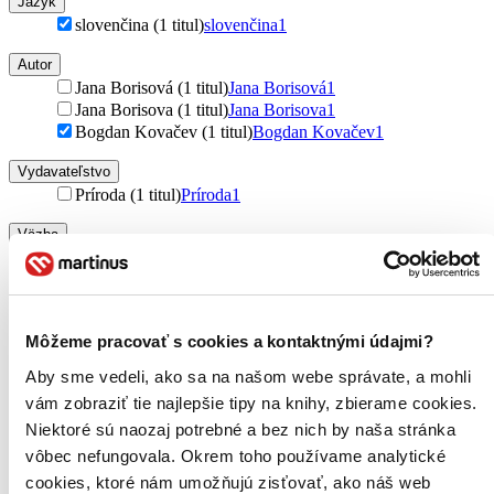
Jazyk
slovenčina (1 titul)
slovenčina
1
Autor
Jana Borisová (1 titul)
Jana Borisová
1
Jana Borisova (1 titul)
Jana Borisova
1
Bogdan Kovačev (1 titul)
Bogdan Kovačev
1
Vydavateľstvo
Príroda (1 titul)
Príroda
1
Väzba
pevná väzba (1 titul)
pevná väzba
1
Zúžiť výber
Zoradiť
Môžeme pracovať s cookies a kontaktnými údajmi?
Aby sme vedeli, ako sa na našom webe správate, a mohli
vám zobraziť tie najlepšie tipy na knihy, zbierame cookies.
Niektoré sú naozaj potrebné a bez nich by naša stránka
Bestsellery
vôbec nefungovala. Okrem toho používame analytické
Top hodnotené
cookies, ktoré nám umožňujú zisťovať, ako náš web
Novinky