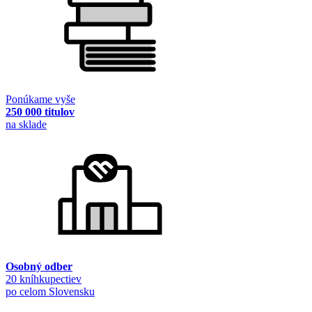
Ponúkame vyše
250 000 titulov
na sklade
Osobný odber
20 kníhkupectiev
po celom Slovensku