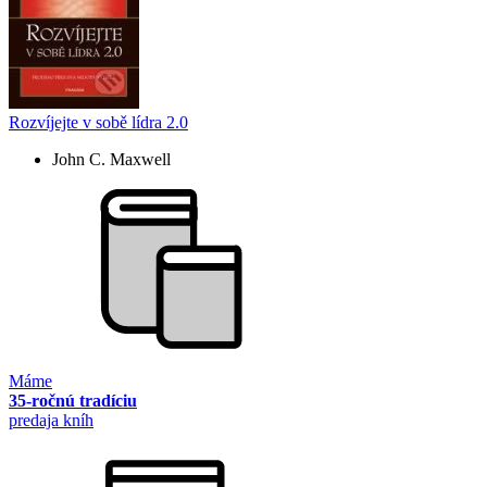
Rozvíjejte v sobě lídra 2.0
John C. Maxwell
Máme
35-ročnú tradíciu
predaja kníh