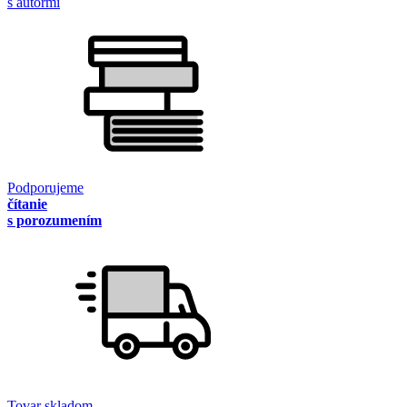
s autormi
Podporujeme
čítanie
s porozumením
Tovar skladom