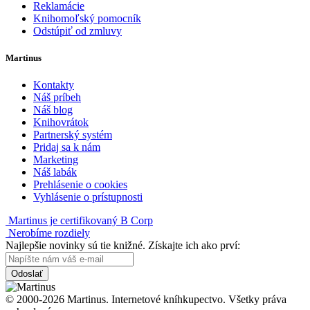
Reklamácie
Knihomoľský pomocník
Odstúpiť od zmluvy
Martinus
Kontakty
Náš príbeh
Náš blog
Knihovrátok
Partnerský systém
Pridaj sa k nám
Marketing
Náš labák
Prehlásenie o cookies
Vyhlásenie o prístupnosti
Martinus je certifikovaný B Corp
Nerobíme rozdiely
Najlepšie novinky sú tie knižné. Získajte ich ako prví:
Odoslať
© 2000-2026 Martinus. Internetové kníhkupectvo. Všetky práva