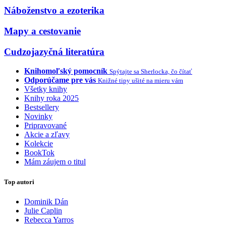
Náboženstvo a ezoterika
Mapy a cestovanie
Cudzojazyčná literatúra
Knihomoľský pomocník
Spýtajte sa Sherlocka, čo čítať
Odporúčame pre vás
Knižné tipy ušité na mieru vám
Všetky knihy
Knihy roka 2025
Bestsellery
Novinky
Pripravované
Akcie a zľavy
Kolekcie
BookTok
Mám záujem o titul
Top autori
Dominik Dán
Julie Caplin
Rebecca Yarros