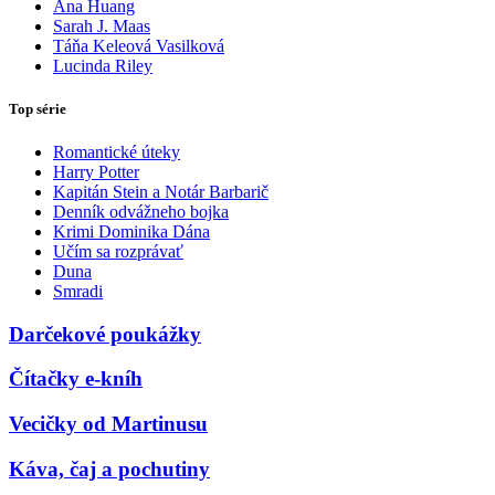
Ana Huang
Sarah J. Maas
Táňa Keleová Vasilková
Lucinda Riley
Top série
Romantické úteky
Harry Potter
Kapitán Stein a Notár Barbarič
Denník odvážneho bojka
Krimi Dominika Dána
Učím sa rozprávať
Duna
Smradi
Darčekové poukážky
Čítačky e-kníh
Vecičky od Martinusu
Káva, čaj a pochutiny