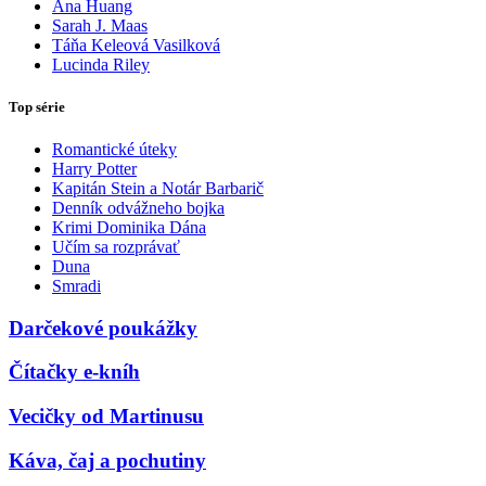
Ana Huang
Sarah J. Maas
Táňa Keleová Vasilková
Lucinda Riley
Top série
Romantické úteky
Harry Potter
Kapitán Stein a Notár Barbarič
Denník odvážneho bojka
Krimi Dominika Dána
Učím sa rozprávať
Duna
Smradi
Darčekové poukážky
Čítačky e-kníh
Vecičky od Martinusu
Káva, čaj a pochutiny