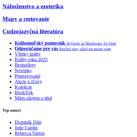
Náboženstvo a ezoterika
Mapy a cestovanie
Cudzojazyčná literatúra
Knihomoľský pomocník
Spýtajte sa Sherlocka, čo čítať
Odporúčame pre vás
Knižné tipy ušité na mieru vám
Všetky knihy
Knihy roka 2025
Bestsellery
Novinky
Pripravované
Akcie a zľavy
Kolekcie
BookTok
Mám záujem o titul
Top autori
Dominik Dán
Julie Caplin
Rebecca Yarros