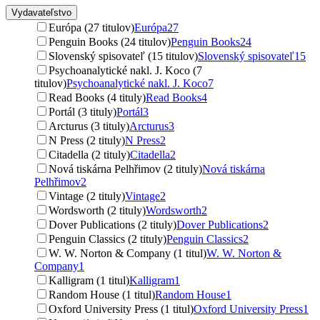
Vydavateľstvo
Európa (27 titulov)
Európa
27
Penguin Books (24 titulov)
Penguin Books
24
Slovenský spisovateľ (15 titulov)
Slovenský spisovateľ
15
Psychoanalytické nakl. J. Koco (7
titulov)
Psychoanalytické nakl. J. Koco
7
Read Books (4 tituly)
Read Books
4
Portál (3 tituly)
Portál
3
Arcturus (3 tituly)
Arcturus
3
N Press (2 tituly)
N Press
2
Citadella (2 tituly)
Citadella
2
Nová tiskárna Pelhřimov (2 tituly)
Nová tiskárna
Pelhřimov
2
Vintage (2 tituly)
Vintage
2
Wordsworth (2 tituly)
Wordsworth
2
Dover Publications (2 tituly)
Dover Publications
2
Penguin Classics (2 tituly)
Penguin Classics
2
W. W. Norton & Company (1 titul)
W. W. Norton &
Company
1
Kalligram (1 titul)
Kalligram
1
Random House (1 titul)
Random House
1
Oxford University Press (1 titul)
Oxford University Press
1