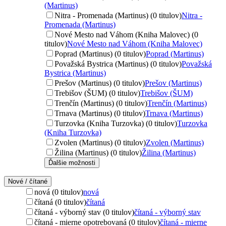
(Martinus)
Nitra - Promenada (Martinus) (0 titulov)
Nitra -
Promenada (Martinus)
Nové Mesto nad Váhom (Kniha Malovec) (0
titulov)
Nové Mesto nad Váhom (Kniha Malovec)
Poprad (Martinus) (0 titulov)
Poprad (Martinus)
Považská Bystrica (Martinus) (0 titulov)
Považská
Bystrica (Martinus)
Prešov (Martinus) (0 titulov)
Prešov (Martinus)
Trebišov (ŠUM) (0 titulov)
Trebišov (ŠUM)
Trenčín (Martinus) (0 titulov)
Trenčín (Martinus)
Trnava (Martinus) (0 titulov)
Trnava (Martinus)
Turzovka (Kniha Turzovka) (0 titulov)
Turzovka
(Kniha Turzovka)
Zvolen (Martinus) (0 titulov)
Zvolen (Martinus)
Žilina (Martinus) (0 titulov)
Žilina (Martinus)
Ďalšie možnosti
Nové / čítané
nová (0 titulov)
nová
čítaná (0 titulov)
čítaná
čítaná - výborný stav (0 titulov)
čítaná - výborný stav
čítaná - mierne opotrebovaná (0 titulov)
čítaná - mierne