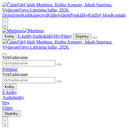
Doručenie
Kníhkupectvá
Knihovrátok
Poukážky
Knižný blog
Kontakt
E-knihy
Audioknihy
Hry
Filmy
Knihy
Doplnky
Vyhľadávanie
Prihlásiť
Vyhľadávanie
Knihy
E-knihy
Audioknihy
Hry
Filmy
Doplnky