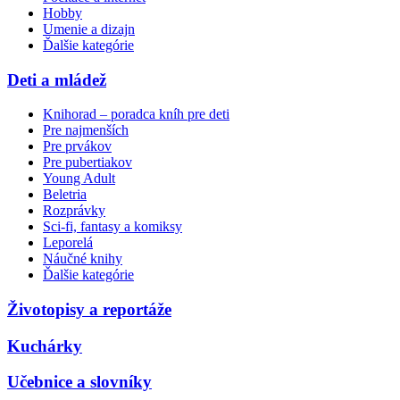
Hobby
Umenie a dizajn
Ďalšie kategórie
Deti a mládež
Knihorad – poradca kníh pre deti
Pre najmenších
Pre prvákov
Pre pubertiakov
Young Adult
Beletria
Rozprávky
Sci-fi, fantasy a komiksy
Leporelá
Náučné knihy
Ďalšie kategórie
Životopisy a reportáže
Kuchárky
Učebnice a slovníky