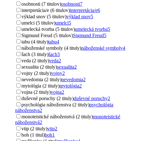
osobnosti (7 titulov)
osobnosti
7
interpretácia/e (6 titulov)
interpretácia/e
6
výklad snov (5 titulov)
výklad snov
5
umelci (5 titulov)
umelci
5
umelecká tvorba (5 titulov)
umelecká tvorba
5
Sigmund Freud (5 titulov)
Sigmund Freud
5
tabu (4 tituly)
tabu
4
náboženské symboly (4 tituly)
náboženské symboly
4
šach (3 tituly)
šach
3
veda (2 tituly)
veda
2
sexualita (2 tituly)
sexualita
2
vojny (2 tituly)
vojny
2
nevedomia (2 tituly)
nevedomia
2
mytológia (2 tituly)
mytológia
2
vojna (2 tituly)
vojna
2
duševné poruchy (2 tituly)
duševné poruchy
2
psychológia náboženstva (2 tituly)
psychológia
náboženstva
2
monoteistické náboženstvá (2 tituly)
monoteistické
náboženstvá
2
vtip (2 tituly)
vtip
2
boh (1 titul)
boh
1