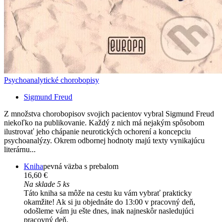
Psychoanalytické chorobopisy
Sigmund Freud
Z množstva chorobopisov svojich pacientov vybral Sigmund Freud
niekoľko na publikovanie. Každý z nich má nejakým spôsobom
ilustrovať jeho chápanie neurotických ochorení a koncepciu
psychoanalýzy. Okrem odbornej hodnoty majú texty vynikajúcu
literárnu...
Kniha
pevná väzba s prebalom
16,60 €
Na sklade 5 ks
Táto kniha sa môže na cestu ku vám vybrať prakticky
okamžite! Ak si ju objednáte do 13:00 v pracovný deň,
odošleme vám ju ešte dnes, inak najneskôr nasledujúci
pracovný deň.