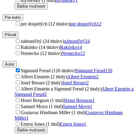
myšlienky (1 titul)
myšlienky
1
Ďalšie možnosti
Pre koho
pre dospelých (12 titulov)
pre dospelých
12
Pôvod
zahraničný (24 titulov)
zahraničný
24
Rakúsko (14 titulov)
Rakúsko
14
Nemecko (12 titulov)
Nemecko
12
Autor
Sigmund Freud (126 titulov)
Sigmund Freud
126
Albert Einstein (2 tituly)
Albert Einstein
2
Josef Breuer (2 tituly)
Josef Breuer
2
Albert Einstein a Sigmund Freud (2 tituly)
Albert Einstein a
Sigmund Freud
2
Henri Bergson (1 titul)
Henri Bergson
1
Samuel Moyn (1 titul)
Samuel Moyn
1
Gustavus Hindman Miller (1 titul)
Gustavus Hindman
Miller
1
Ernest Jones (1 titul)
Ernest Jones
1
Ďalšie možnosti