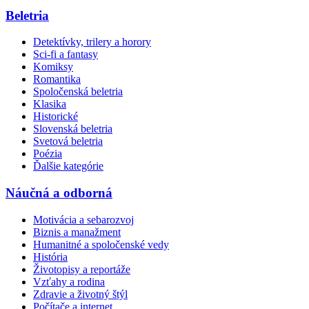
Beletria
Detektívky, trilery a horory
Sci-fi a fantasy
Komiksy
Romantika
Spoločenská beletria
Klasika
Historické
Slovenská beletria
Svetová beletria
Poézia
Ďalšie kategórie
Náučná a odborná
Motivácia a sebarozvoj
Biznis a manažment
Humanitné a spoločenské vedy
História
Životopisy a reportáže
Vzťahy a rodina
Zdravie a životný štýl
Počítače a internet