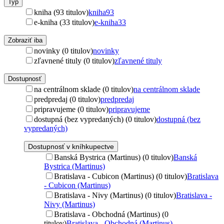
Typ
kniha (93 titulov)
kniha
93
e-kniha (33 titulov)
e-kniha
33
Zobraziť iba
novinky (0 titulov)
novinky
zľavnené tituly (0 titulov)
zľavnené tituly
Dostupnosť
na centrálnom sklade (0 titulov)
na centrálnom sklade
predpredaj (0 titulov)
predpredaj
pripravujeme (0 titulov)
pripravujeme
dostupná (bez vypredaných) (0 titulov)
dostupná (bez
vypredaných)
Dostupnosť v kníhkupectve
Banská Bystrica (Martinus) (0 titulov)
Banská
Bystrica (Martinus)
Bratislava - Cubicon (Martinus) (0 titulov)
Bratislava
- Cubicon (Martinus)
Bratislava - Nivy (Martinus) (0 titulov)
Bratislava -
Nivy (Martinus)
Bratislava - Obchodná (Martinus) (0
titulov)
Bratislava - Obchodná (Martinus)