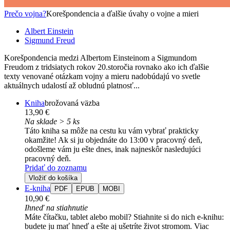
Prečo vojna?
Korešpondencia a ďalšie úvahy o vojne a mieri
Albert Einstein
Sigmund Freud
Korešpondencia medzi Albertom Einsteinom a Sigmundom
Freudom z tridsiatych rokov 20.storočia rovnako ako ich ďalšie
texty venované otázkam vojny a mieru nadobúdajú vo svetle
aktuálnych udalostí až obludnú platnosť...
Kniha
brožovaná väzba
13,90 €
Na sklade > 5 ks
Táto kniha sa môže na cestu ku vám vybrať prakticky
okamžite! Ak si ju objednáte do 13:00 v pracovný deň,
odošleme vám ju ešte dnes, inak najneskôr nasledujúci
pracovný deň.
Pridať do zoznamu
Vložiť do košíka
E-kniha
PDF
EPUB
MOBI
10,90 €
Ihneď na stiahnutie
Máte čítačku, tablet alebo mobil? Stiahnite si do nich e-knihu:
budete ju mať hneď a ešte aj ušetríte život stromom. Viac