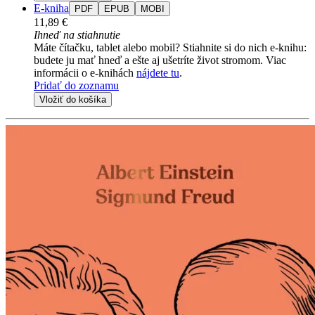
E-kniha
PDF
EPUB
MOBI
11,89 €
Ihneď na stiahnutie
Máte čítačku, tablet alebo mobil? Stiahnite si do nich e-knihu:
budete ju mať hneď a ešte aj ušetríte život stromom. Viac
informácii o e-knihách
nájdete tu
.
Pridať do zoznamu
Vložiť do košíka