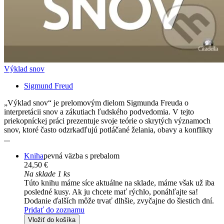
Výklad snov
Sigmund Freud
„Výklad snov“ je prelomovým dielom Sigmunda Freuda o
interpretácii snov a zákutiach ľudského podvedomia. V tejto
priekopníckej práci prezentuje svoje teórie o skrytých významoch
snov, ktoré často odzrkadľujú potláčané želania, obavy a konflikty
...
Kniha
pevná väzba s prebalom
24,50 €
Na sklade 1 ks
Túto knihu máme síce aktuálne na sklade, máme však už iba
posledné kusy. Ak ju chcete mať rýchlo, ponáhľajte sa!
Dodanie ďalších môže trvať dlhšie, zvyčajne do šiestich dní.
Pridať do zoznamu
Vložiť do košíka