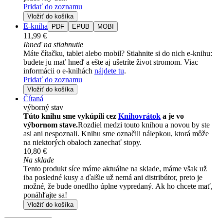
Pridať do zoznamu
Vložiť do košíka
E-kniha
PDF
EPUB
MOBI
11,99 €
Ihneď na stiahnutie
Máte čítačku, tablet alebo mobil? Stiahnite si do nich e-knihu:
budete ju mať hneď a ešte aj ušetríte život stromom. Viac
informácii o e-knihách
nájdete tu
.
Pridať do zoznamu
Vložiť do košíka
Čítaná
výborný stav
Túto knihu sme vykúpili cez
Knihovrátok
a je vo
výbornom stave.
Rozdiel medzi touto knihou a novou by ste
asi ani nespoznali. Knihu sme označili nálepkou, ktorá môže
na niektorých obaloch zanechať stopy.
10,80 €
Na sklade
Tento produkt síce máme aktuálne na sklade, máme však už
iba posledné kusy a ďalšie už nemá ani distribútor, preto je
možné, že bude onedlho úplne vypredaný. Ak ho chcete mať,
ponáhľajte sa!
Vložiť do košíka