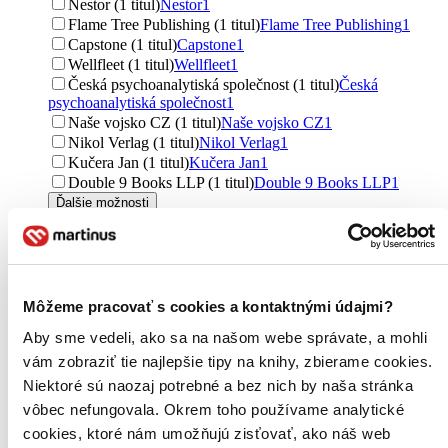
Nestor (1 titul)
Nestor
1
Flame Tree Publishing (1 titul)
Flame Tree Publishing
1
Capstone (1 titul)
Capstone
1
Wellfleet (1 titul)
Wellfleet
1
Česká psychoanalytiská společnost (1 titul)
Česká
psychoanalytiská společnost
1
Naše vojsko CZ (1 titul)
Naše vojsko CZ
1
Nikol Verlag (1 titul)
Nikol Verlag
1
Kučera Jan (1 titul)
Kučera Jan
1
Double 9 Books LLP (1 titul)
Double 9 Books LLP
1
Ďalšie možnosti
Väzba
pevná väzba (40 titulov)
pevná väzba
40
brožovaná väzba (33 titulov)
brožovaná väzba
33
pevná väzba s prebalom (20 titulov)
pevná väzba s
Môžeme pracovať s cookies a kontaktnými údajmi?
prebalom
20
Aby sme vedeli, ako sa na našom webe správate, a mohli
Formát
vám zobraziť tie najlepšie tipy na knihy, zbierame cookies.
E-kniha: EPUB (32 titulov)
E-kniha: EPUB
32
Niektoré sú naozaj potrebné a bez nich by naša stránka
E-kniha: EPUB (Adobe DRM) (19 titulov)
E-kniha: EPUB
vôbec nefungovala. Okrem toho používame analytické
(Adobe DRM)
19
E-kniha: PDF (14 titulov)
E-kniha: PDF
14
cookies, ktoré nám umožňujú zisťovať, ako náš web