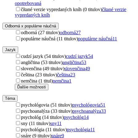
opotrebovaná
čítané verzie vypredaných kníh (0 titulov)
čítané verzie
vypredaných kníh
Odborná x populárne náučná
odborná (27 titulov)
odborná
27
populárne náučná (11 titulov)
populárne náučná
11
Jazyk
cudzí jazyk (54 titulov)
cudzí jazyk
54
angličtina (53 titulov)
angličtina
53
slovenčina (49 titulov)
slovenčina
49
čeština (23 titulov)
čeština
23
nemčina (1 titul)
nemčina
1
Ďalšie možnosti
Téma
psychológovia (51 titulov)
psychológovia
51
psychoanalýza (33 titulov)
psychoanalýza
33
psychológ (14 titulov)
psychológ
14
sny (11 titulov)
sny
11
psychológia (11 titulov)
psychológia
11
snáre (9 titulov)
snáre
9