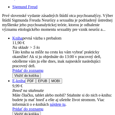
Sigmund Freud
Prvé slovenské vydanie zásadných štúdií otca psychoanalýzy. Výber
štúdií Sigmunda Freuda Neurózy a sexualita je podriadený ústrednej
myšlienke jeho psychoanalytickej teórie, ktorou je odhalenie
významu etiologického momentu sexuality pre vznik neuróz a...
Kniha
pevná väzba s prebalom
11,90 €
Na sklade > 5 ks
Táto kniha sa môže na cestu ku vám vybrať prakticky
okamžite! Ak si ju objednáte do 13:00 v pracovný deň,
odošleme vám ju ešte dnes, inak najneskôr nasledujúci
pracovný deň.
Pridať do zoznamu
Vložiť do košíka
E-kniha
PDF
EPUB
MOBI
9,99 €
Ihneď na stiahnutie
Máte čítačku, tablet alebo mobil? Stiahnite si do nich e-knihu:
budete ju mať hneď a ešte aj ušetríte život stromom. Viac
informácii o e-knihách
nájdete tu
.
Pridať do zoznamu
Vložiť do košíka