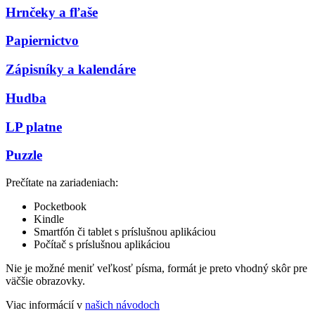
Hrnčeky a fľaše
Papiernictvo
Zápisníky a kalendáre
Hudba
LP platne
Puzzle
Prečítate na zariadeniach:
Pocketbook
Kindle
Smartfón či tablet s príslušnou aplikáciou
Počítač s príslušnou aplikáciou
Nie je možné meniť veľkosť písma, formát je preto vhodný skôr pre
väčšie obrazovky.
Viac informácií v
našich návodoch