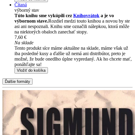
Čítaná
výborný stav
Túto knihu sme vykúpili cez
Knihovrátok
a je vo
výbornom stave.
Rozdiel medzi touto knihou a novou by ste
asi ani nespoznali. Knihu sme označili nálepkou, ktorá môže
na niektorých obaloch zanechať stopy.
7,60 €
Na sklade
Tento produkt síce máme aktuálne na sklade, máme však už
iba posledné kusy a ďalšie už nemá ani distribútor, preto je
možné, že bude onedlho úplne vypredaný. Ak ho chcete mať,
ponáhľajte sa!
Vložiť do košíka
Ďalšie formáty