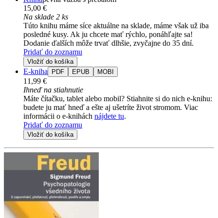
15,00 €
Na sklade 2 ks
Túto knihu máme síce aktuálne na sklade, máme však už iba
posledné kusy. Ak ju chcete mať rýchlo, ponáhľajte sa!
Dodanie ďalších môže trvať dlhšie, zvyčajne do 35 dní.
Pridať do zoznamu
Vložiť do košíka
E-kniha
PDF
EPUB
MOBI
11,99 €
Ihneď na stiahnutie
Máte čítačku, tablet alebo mobil? Stiahnite si do nich e-knihu:
budete ju mať hneď a ešte aj ušetríte život stromom. Viac
informácii o e-knihách
nájdete tu
.
Pridať do zoznamu
Vložiť do košíka