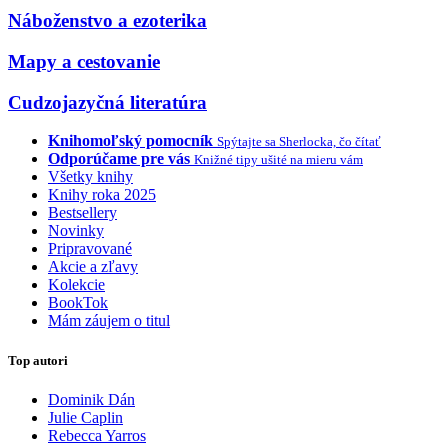
Náboženstvo a ezoterika
Mapy a cestovanie
Cudzojazyčná literatúra
Knihomoľský pomocník
Spýtajte sa Sherlocka, čo čítať
Odporúčame pre vás
Knižné tipy ušité na mieru vám
Všetky knihy
Knihy roka 2025
Bestsellery
Novinky
Pripravované
Akcie a zľavy
Kolekcie
BookTok
Mám záujem o titul
Top autori
Dominik Dán
Julie Caplin
Rebecca Yarros