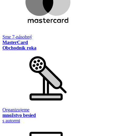
Sme 7-násobný
MasterCard
Obchodník roka
Organizujeme
množstvo besied
s autormi