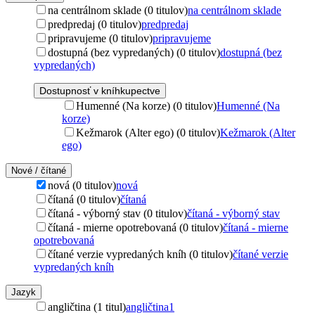
na centrálnom sklade (0 titulov)
na centrálnom sklade
predpredaj (0 titulov)
predpredaj
pripravujeme (0 titulov)
pripravujeme
dostupná (bez vypredaných) (0 titulov)
dostupná (bez
vypredaných)
Dostupnosť v kníhkupectve
Humenné (Na korze) (0 titulov)
Humenné (Na
korze)
Kežmarok (Alter ego) (0 titulov)
Kežmarok (Alter
ego)
Nové / čítané
nová (0 titulov)
nová
čítaná (0 titulov)
čítaná
čítaná - výborný stav (0 titulov)
čítaná - výborný stav
čítaná - mierne opotrebovaná (0 titulov)
čítaná - mierne
opotrebovaná
čítané verzie vypredaných kníh (0 titulov)
čítané verzie
vypredaných kníh
Jazyk
angličtina (1 titul)
angličtina
1