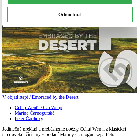
Odmietnuť
V objatí stepi / Embraced by the Desert
Cchaj Wenťi / Cai Wenji
Marina Čarnogurská
Peter Čaplický
Jedinečný preklad a prebásnenie poézie Cchaj Wenťi z klasickej
stredovekej čínštiny v podaní Mariny Čarnogurskej a Petra