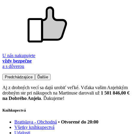
U nás nakupujete
vždy bezpečne
a s dôverou
Predchádzajúce
Ďalšie
Aj z drobných vecí sa dajú urobiť veľké. Vďaka vašim Anjelským
drobným ste pri nákupoch na Martinuse darovali už
1 501 846,00 €
na Dobrého Anjela
. Ďakujeme!
Kníhkupectvá
Bratislava - Obchodná
• Otvorené do 20:00
Všetky kníhkupectvá
Udalosti