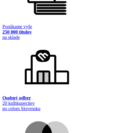
Ponúkame vyše
250 000 titulov
na sklade
Osobný odber
20 kníhkupectiev
po celom Slovensku