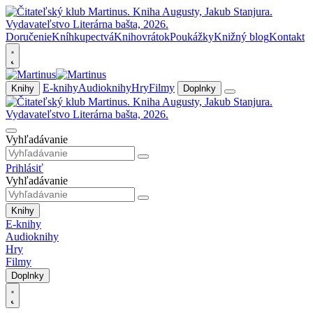
Doručenie
Kníhkupectvá
Knihovrátok
Poukážky
Knižný blog
Kontakt
E-knihy
Audioknihy
Hry
Filmy
Knihy
Doplnky
Vyhľadávanie
Prihlásiť
Vyhľadávanie
Knihy
E-knihy
Audioknihy
Hry
Filmy
Doplnky