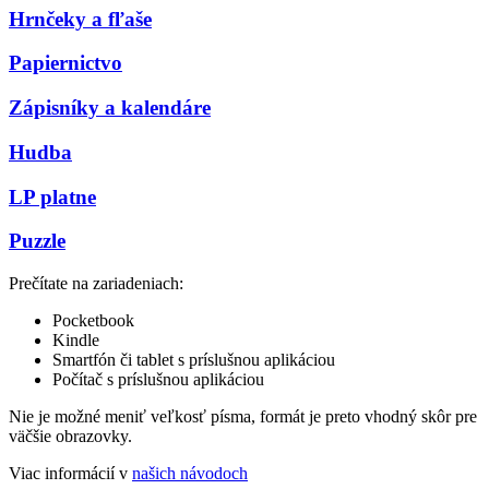
Hrnčeky a fľaše
Papiernictvo
Zápisníky a kalendáre
Hudba
LP platne
Puzzle
Prečítate na zariadeniach:
Pocketbook
Kindle
Smartfón či tablet s príslušnou aplikáciou
Počítač s príslušnou aplikáciou
Nie je možné meniť veľkosť písma, formát je preto vhodný skôr pre
väčšie obrazovky.
Viac informácií v
našich návodoch