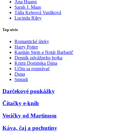
Ana Huang
Sarah J. Maas
Táňa Keleová Vasilková
Lucinda Riley
Top série
Romantické úteky
Harry Potter
Kapitán Stein a Notár Barbarič
Denník odvážneho bojka
Krimi Dominika Dána
Učím sa rozprávať
Duna
Smradi
Darčekové poukážky
Čítačky e-kníh
Vecičky od Martinusu
Káva, čaj a pochutiny