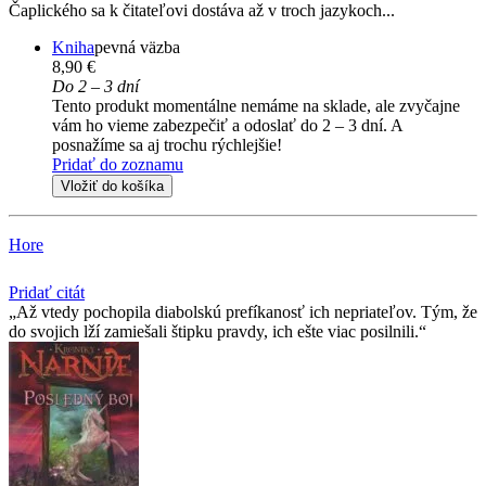
Čaplického sa k čitateľovi dostáva až v troch jazykoch...
Kniha
pevná väzba
8,90 €
Do 2 – 3 dní
Tento produkt momentálne nemáme na sklade, ale zvyčajne
vám ho vieme zabezpečiť a odoslať do 2 – 3 dní. A
posnažíme sa aj trochu rýchlejšie!
Pridať do zoznamu
Vložiť do košíka
Hore
Pridať citát
Až vtedy pochopila diabolskú prefíkanosť ich nepriateľov. Tým, že
do svojich lží zamiešali štipku pravdy, ich ešte viac posilnili.