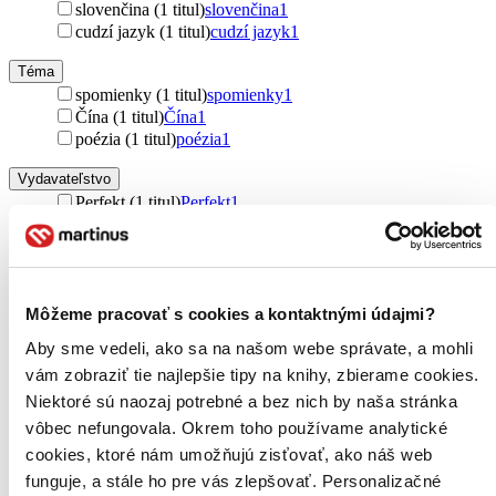
slovenčina (1 titul)
slovenčina
1
cudzí jazyk (1 titul)
cudzí jazyk
1
Téma
spomienky (1 titul)
spomienky
1
Čína (1 titul)
Čína
1
poézia (1 titul)
poézia
1
Vydavateľstvo
Perfekt (1 titul)
Perfekt
1
Väzba
pevná väzba (1 titul)
pevná väzba
1
Zúžiť výber
Môžeme pracovať s cookies a kontaktnými údajmi?
Zoradiť
Aby sme vedeli, ako sa na našom webe správate, a mohli
vám zobraziť tie najlepšie tipy na knihy, zbierame cookies.
Niektoré sú naozaj potrebné a bez nich by naša stránka
vôbec nefungovala. Okrem toho používame analytické
cookies, ktoré nám umožňujú zisťovať, ako náš web
Bestsellery
Top hodnotené
funguje, a stále ho pre vás zlepšovať. Personalizačné