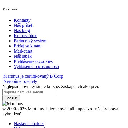
Martinus
Kontakty
Náš príbeh
Náš blog
Knihovrátok
Partnerský systém
Pridaj sa k nám
Marketing
Náš labák
Prehlásenie o cookies
Vyhlásenie o prístupnosti
Martinus je certifikovaný B Corp
Nerobíme rozdiely
Najlepšie novinky sú tie knižné. Získajte ich ako prví:
Odoslať
© 2000-2026 Martinus. Internetové kníhkupectvo. Všetky práva
vyhradené.
Nastaviť cookies