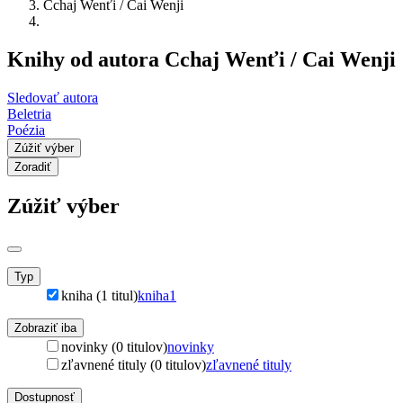
Cchaj Wenťi / Cai Wenji
Knihy od autora Cchaj Wenťi / Cai Wenji
Sledovať autora
Beletria
Poézia
Zúžiť výber
Zoradiť
Zúžiť výber
Typ
kniha (1 titul)
kniha
1
Zobraziť iba
novinky (0 titulov)
novinky
zľavnené tituly (0 titulov)
zľavnené tituly
Dostupnosť