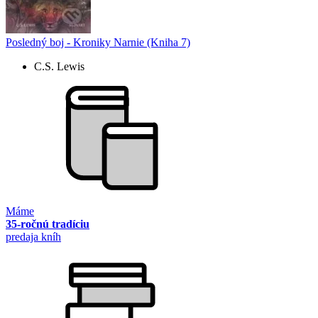
Posledný boj - Kroniky Narnie (Kniha 7)
C.S. Lewis
Máme
35-ročnú tradíciu
predaja kníh