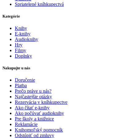
Spriatelené kníhkupectvá
Kategórie
Knihy
E-knihy
Audioknihy
Hry
Filmy
Doplnky
Nakupujte u nás
Doručenie
Platba
Prečo práve u nás?
Najčastejšie otázky
Rezervácia v kníhkupectve
Ako čítať e-knihy
Ako počúvať audioknihy
Pre školy a knižnice
Reklamácie
Knihomoľský pomocník
Odstúpiť od zmluvy