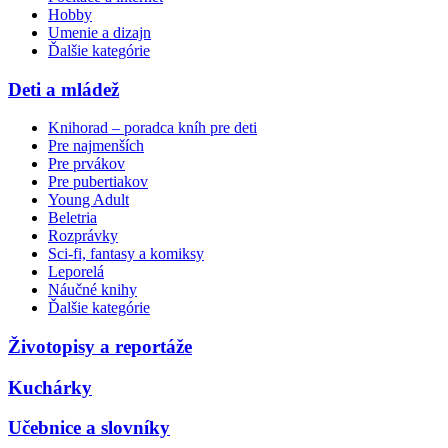
Hobby
Umenie a dizajn
Ďalšie kategórie
Deti a mládež
Knihorad – poradca kníh pre deti
Pre najmenších
Pre prvákov
Pre pubertiakov
Young Adult
Beletria
Rozprávky
Sci-fi, fantasy a komiksy
Leporelá
Náučné knihy
Ďalšie kategórie
Životopisy a reportáže
Kuchárky
Učebnice a slovníky