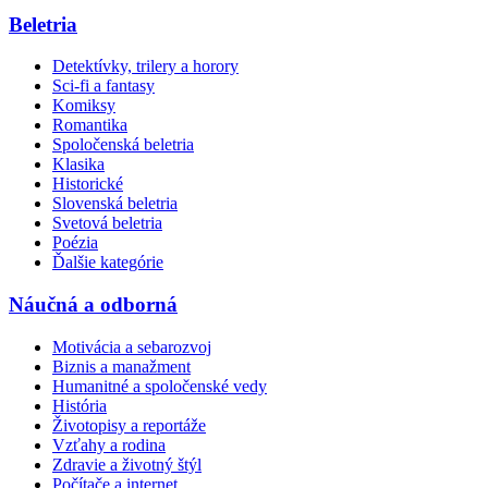
Beletria
Detektívky, trilery a horory
Sci-fi a fantasy
Komiksy
Romantika
Spoločenská beletria
Klasika
Historické
Slovenská beletria
Svetová beletria
Poézia
Ďalšie kategórie
Náučná a odborná
Motivácia a sebarozvoj
Biznis a manažment
Humanitné a spoločenské vedy
História
Životopisy a reportáže
Vzťahy a rodina
Zdravie a životný štýl
Počítače a internet