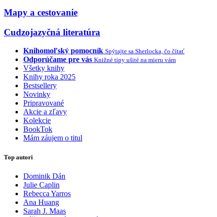
Mapy a cestovanie
Cudzojazyčná literatúra
Knihomoľský pomocník
Spýtajte sa Sherlocka, čo čítať
Odporúčame pre vás
Knižné tipy ušité na mieru vám
Všetky knihy
Knihy roka 2025
Bestsellery
Novinky
Pripravované
Akcie a zľavy
Kolekcie
BookTok
Mám záujem o titul
Top autori
Dominik Dán
Julie Caplin
Rebecca Yarros
Ana Huang
Sarah J. Maas