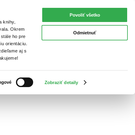
Povoliť všetko
a knihy,
ovala. Okrem
Odmietnuť
stále ho pre
u orientáciu.
dieľame aj s
Ďakujeme!
ngové
Zobraziť detaily