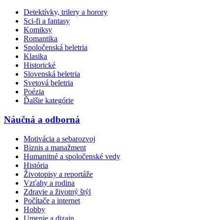
Detektívky, trilery a horory
Sci-fi a fantasy
Komiksy
Romantika
Spoločenská beletria
Klasika
Historické
Slovenská beletria
Svetová beletria
Poézia
Ďalšie kategórie
Náučná a odborná
Motivácia a sebarozvoj
Biznis a manažment
Humanitné a spoločenské vedy
História
Životopisy a reportáže
Vzťahy a rodina
Zdravie a životný štýl
Počítače a internet
Hobby
Umenie a dizajn