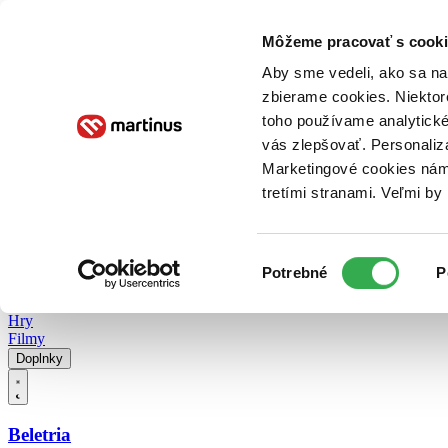
Doručenie
Kníhkupectvá
Knihovrátok
Poukážky
Knižný blog
Kontakt
Môžeme pracovať s cooki
Aby sme vedeli, ako sa na 
zbierame cookies. Niektor
E-knihy
Audioknihy
Hry
Filmy
Knihy
Doplnky
toho používame analytické
vás zlepšovať. Personaliz
Vyhľadávanie
Marketingové cookies nám 
tretími stranami. Veľmi b
Prihlásiť
Vyhľadávanie
Výber
Knihy
Potrebné
P
súhlasu
E-knihy
Audioknihy
Hry
Filmy
Doplnky
Beletria