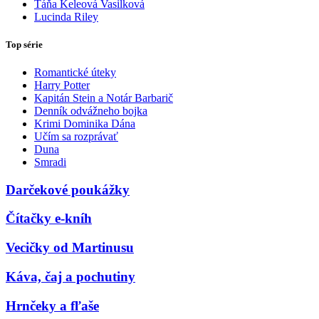
Táňa Keleová Vasilková
Lucinda Riley
Top série
Romantické úteky
Harry Potter
Kapitán Stein a Notár Barbarič
Denník odvážneho bojka
Krimi Dominika Dána
Učím sa rozprávať
Duna
Smradi
Darčekové poukážky
Čítačky e-kníh
Vecičky od Martinusu
Káva, čaj a pochutiny
Hrnčeky a fľaše