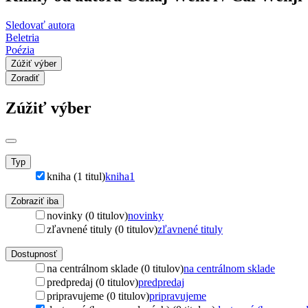
Sledovať autora
Beletria
Poézia
Zúžiť výber
Zoradiť
Zúžiť výber
Typ
kniha (1 titul)
kniha
1
Zobraziť iba
novinky (0 titulov)
novinky
zľavnené tituly (0 titulov)
zľavnené tituly
Dostupnosť
na centrálnom sklade (0 titulov)
na centrálnom sklade
predpredaj (0 titulov)
predpredaj
pripravujeme (0 titulov)
pripravujeme