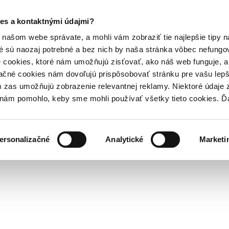
es a kontaktnými údajmi?
našom webe správate, a mohli vám zobraziť tie najlepšie tipy n
é sú naozaj potrebné a bez nich by naša stránka vôbec nefung
 cookies, ktoré nám umožňujú zisťovať, ako náš web funguje, a 
ačné cookies nám dovoľujú prispôsobovať stránku pre vašu lepši
zas umožňujú zobrazenie relevantnej reklamy. Niektoré údaje z
y nám pomohlo, keby sme mohli používať všetky tieto cookies. 
ersonalizačné
Analytické
Marketi