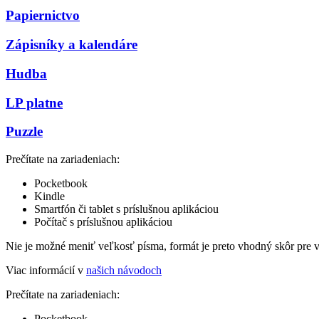
Papiernictvo
Zápisníky a kalendáre
Hudba
LP platne
Puzzle
Prečítate na zariadeniach:
Pocketbook
Kindle
Smartfón či tablet s príslušnou aplikáciou
Počítač s príslušnou aplikáciou
Nie je možné meniť veľkosť písma, formát je preto vhodný skôr pre 
Viac informácií v
našich návodoch
Prečítate na zariadeniach:
Pocketbook