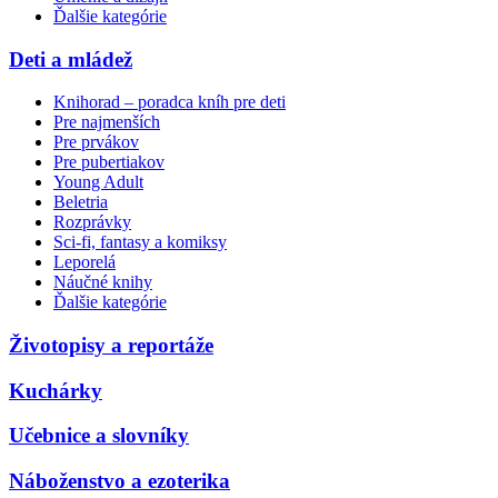
Ďalšie kategórie
Deti a mládež
Knihorad – poradca kníh pre deti
Pre najmenších
Pre prvákov
Pre pubertiakov
Young Adult
Beletria
Rozprávky
Sci-fi, fantasy a komiksy
Leporelá
Náučné knihy
Ďalšie kategórie
Životopisy a reportáže
Kuchárky
Učebnice a slovníky
Náboženstvo a ezoterika