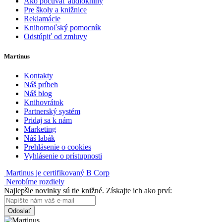
Ako počúvať audioknihy
Pre školy a knižnice
Reklamácie
Knihomoľský pomocník
Odstúpiť od zmluvy
Martinus
Kontakty
Náš príbeh
Náš blog
Knihovrátok
Partnerský systém
Pridaj sa k nám
Marketing
Náš labák
Prehlásenie o cookies
Vyhlásenie o prístupnosti
Martinus je certifikovaný B Corp
Nerobíme rozdiely
Najlepšie novinky sú tie knižné. Získajte ich ako prví:
Odoslať