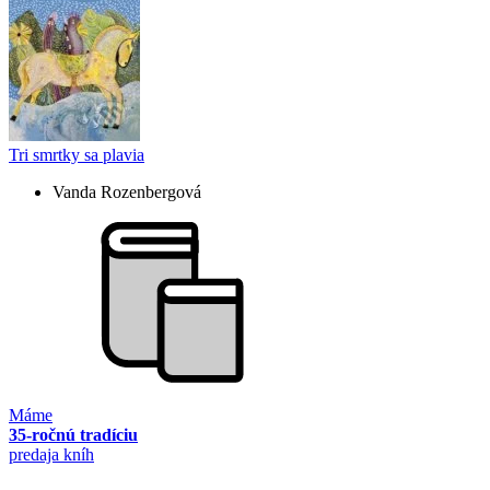
Tri smrtky sa plavia
Vanda Rozenbergová
Máme
35-ročnú tradíciu
predaja kníh