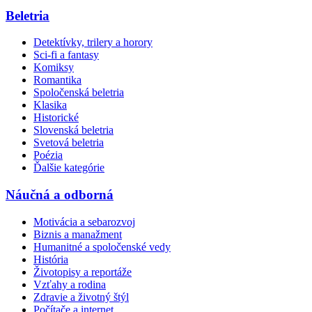
Beletria
Detektívky, trilery a horory
Sci-fi a fantasy
Komiksy
Romantika
Spoločenská beletria
Klasika
Historické
Slovenská beletria
Svetová beletria
Poézia
Ďalšie kategórie
Náučná a odborná
Motivácia a sebarozvoj
Biznis a manažment
Humanitné a spoločenské vedy
História
Životopisy a reportáže
Vzťahy a rodina
Zdravie a životný štýl
Počítače a internet