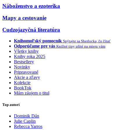
Náboženstvo a ezoterika
Mapy a cestovanie
Cudzojazyčná literatúra
Knihomoľský pomocník
Spýtajte sa Sherlocka, čo čítať
Odporúčame pre vás
Knižné tipy ušité na mieru vám
Všetky knihy
Knihy roka 2025
Bestsellery
Novinky
Pripravované
Akcie a zľavy
Kolekcie
BookTok
Mám záujem o titul
Top autori
Dominik Dán
Julie Caplin
Rebecca Yarros