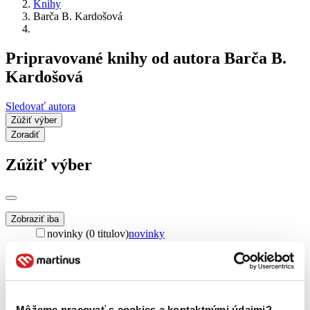
Knihy
Barča B. Kardošová
Pripravované knihy od autora Barča B.
Kardošová
Sledovať autora
Zúžiť výber
Zoradiť
Zúžiť výber
Zobraziť iba
novinky (0 titulov)
novinky
zľavnené tituly (0 titulov)
zľavnené tituly
Dostupnosť
na centrálnom sklade (0 titulov)
na centrálnom sklade
predpredaj (0 titulov)
predpredaj
Môžeme pracovať s cookies a kontaktnými údajmi?