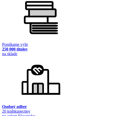
Ponúkame vyše
250 000 titulov
na sklade
Osobný odber
20 kníhkupectiev
po celom Slovensku