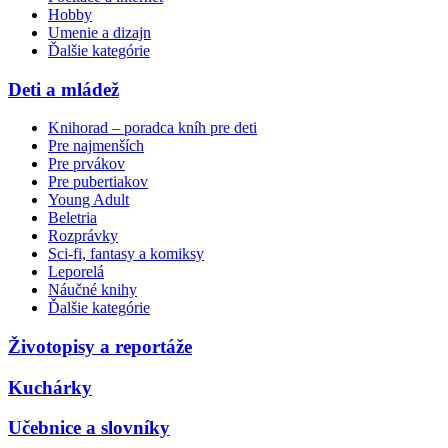
Hobby
Umenie a dizajn
Ďalšie kategórie
Deti a mládež
Knihorad – poradca kníh pre deti
Pre najmenších
Pre prvákov
Pre pubertiakov
Young Adult
Beletria
Rozprávky
Sci-fi, fantasy a komiksy
Leporelá
Náučné knihy
Ďalšie kategórie
Životopisy a reportáže
Kuchárky
Učebnice a slovníky