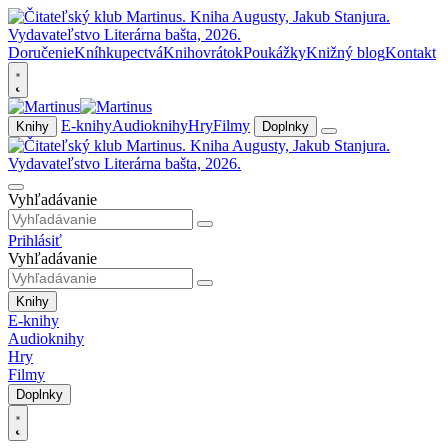
Doručenie
Kníhkupectvá
Knihovrátok
Poukážky
Knižný blog
Kontakt
E-knihy
Audioknihy
Hry
Filmy
Knihy
Doplnky
Vyhľadávanie
Prihlásiť
Vyhľadávanie
Knihy
E-knihy
Audioknihy
Hry
Filmy
Doplnky