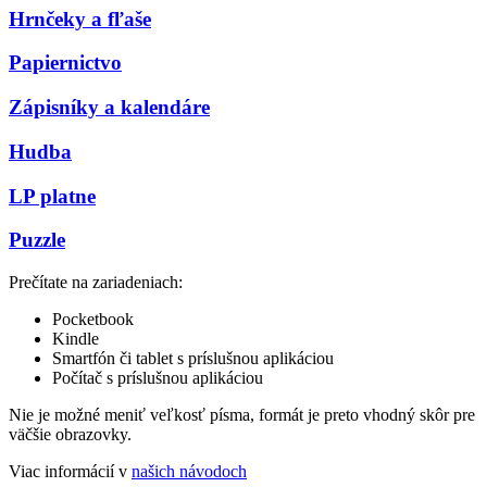
Hrnčeky a fľaše
Papiernictvo
Zápisníky a kalendáre
Hudba
LP platne
Puzzle
Prečítate na zariadeniach:
Pocketbook
Kindle
Smartfón či tablet s príslušnou aplikáciou
Počítač s príslušnou aplikáciou
Nie je možné meniť veľkosť písma, formát je preto vhodný skôr pre
väčšie obrazovky.
Viac informácií v
našich návodoch