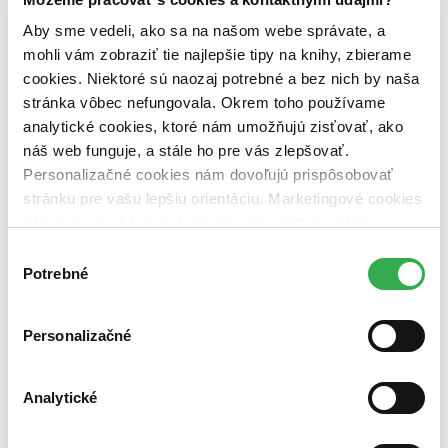
pripravujeme (0 titulov)
pripravujeme
dostupná (bez vypredaných) (0 titulov)
dostupná (bez
Aby sme vedeli, ako sa na našom webe správate, a
vypredaných)
mohli vám zobraziť tie najlepšie tipy na knihy, zbierame
cookies. Niektoré sú naozaj potrebné a bez nich by naša
Nové / čítané
nová (0 titulov)
nová
stránka vôbec nefungovala. Okrem toho používame
čítaná (0 titulov)
čítaná
analytické cookies, ktoré nám umožňujú zisťovať, ako
čítaná - výborný stav (0 titulov)
čítaná - výborný stav
náš web funguje, a stále ho pre vás zlepšovať.
čítaná - mierne opotrebovaná (0 titulov)
čítaná - mierne
Personalizačné cookies nám dovoľujú prispôsobovať
opotrebovaná
stránku pre vašu lepšiu orientáciu. Marketingové cookies
čítané verzie vypredaných kníh (0 titulov)
čítané verzie
vypredaných kníh
nám zas umožňujú zobrazenie relevantnej reklamy.
Niektoré údaje zdieľame aj s tretími stranami. Veľmi by
Výber
Zúžiť výber
nám pomohlo, keby sme mohli používať všetky tieto
Potrebné
súhlasu
Zoradiť
cookies. Ďakujeme!
Personalizačné
Bestsellery
Analytické
Top hodnotené
Novinky
Najdrahšie