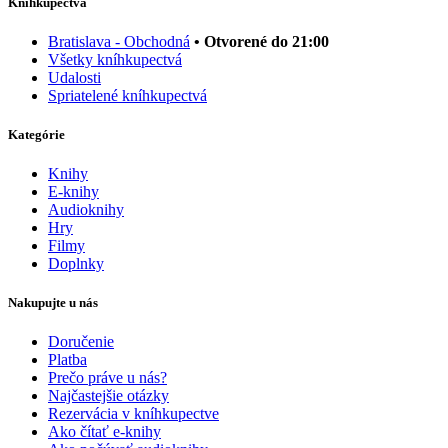
Kníhkupectvá
Bratislava - Obchodná
• Otvorené do 21:00
Všetky kníhkupectvá
Udalosti
Spriatelené kníhkupectvá
Kategórie
Knihy
E-knihy
Audioknihy
Hry
Filmy
Doplnky
Nakupujte u nás
Doručenie
Platba
Prečo práve u nás?
Najčastejšie otázky
Rezervácia v kníhkupectve
Ako čítať e-knihy