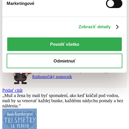
Marketingové
Najlacnejšie
Najvyššia zľava
Použité filtre
Zobraziť detaily
Zrušiť filtre
pripravované
Nebol nájdený
žiadny titul
vyhovujúci zadaným podmienkam.
Povoliť všetko
Skúste prosím zmeniť vyhľadávaný výraz.
Odmietnuť
Chcete poradiť knihu?
Náš pomocník Sherlock vám ju s radosťou vypátra!
Knihomoľský pomocník
Pridať citát
Muž a žena by mali byť spomalení, ako keď kráčaš pod vodou,
mali by sa venovať každej bunke, každému nádychu pomaly a bez
náhlenia.