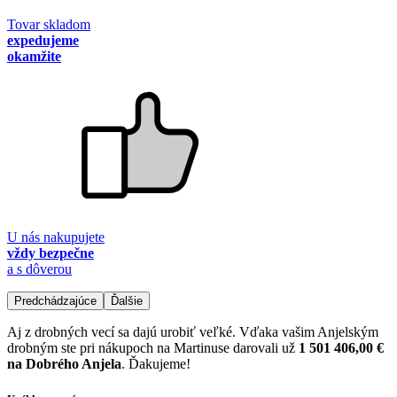
Tovar skladom
expedujeme
okamžite
U nás nakupujete
vždy bezpečne
a s dôverou
Predchádzajúce
Ďalšie
Aj z drobných vecí sa dajú urobiť veľké. Vďaka vašim Anjelským
drobným ste pri nákupoch na Martinuse darovali už
1 501 406,00 €
na Dobrého Anjela
. Ďakujeme!