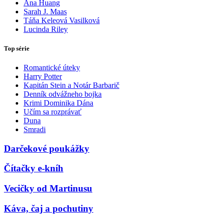
Ana Huang
Sarah J. Maas
Táňa Keleová Vasilková
Lucinda Riley
Top série
Romantické úteky
Harry Potter
Kapitán Stein a Notár Barbarič
Denník odvážneho bojka
Krimi Dominika Dána
Učím sa rozprávať
Duna
Smradi
Darčekové poukážky
Čítačky e-kníh
Vecičky od Martinusu
Káva, čaj a pochutiny