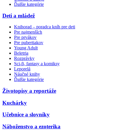
Ďalšie kategórie
Deti a mládež
Knihorad – poradca kníh pre deti
Pre najmenších
Pre prvákov
Pre pubertiakov
Young Adult
Beletria
Rozprávky
Sci-fi, fantasy a komiksy
Leporelá
Náučné knihy
Ďalšie kategórie
Životopisy a reportáže
Kuchárky
Učebnice a slovníky
Náboženstvo a ezoterika