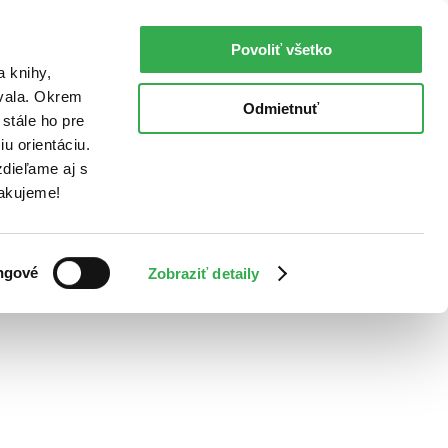
Povoliť všetko
a knihy,
ovala. Okrem
Odmietnuť
stále ho pre
u orientáciu.
dieľame aj s
Ďakujeme!
ngové
Zobraziť detaily