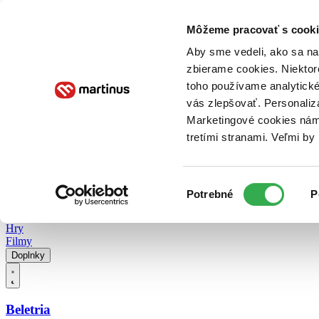
Doručenie
Kníhkupectvá
Knihovrátok
Poukážky
Knižný blog
Kontakt
Môžeme pracovať s cooki
Aby sme vedeli, ako sa na 
zbierame cookies. Niektor
E-knihy
Audioknihy
Hry
Filmy
Knihy
Doplnky
toho používame analytické
vás zlepšovať. Personaliz
Vyhľadávanie
Marketingové cookies nám 
tretími stranami. Veľmi b
Prihlásiť
Vyhľadávanie
Výber
Knihy
Potrebné
P
súhlasu
E-knihy
Audioknihy
Hry
Filmy
Doplnky
Beletria