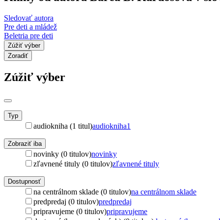
Sledovať autora
Pre deti a mládež
Beletria pre deti
Zúžiť výber
Zoradiť
Zúžiť výber
Typ
audiokniha (1 titul)
audiokniha
1
Zobraziť iba
novinky (0 titulov)
novinky
zľavnené tituly (0 titulov)
zľavnené tituly
Dostupnosť
na centrálnom sklade (0 titulov)
na centrálnom sklade
predpredaj (0 titulov)
predpredaj
pripravujeme (0 titulov)
pripravujeme