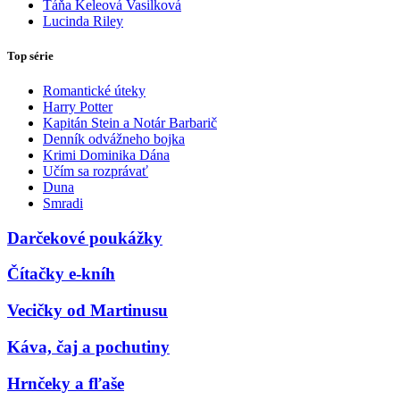
Táňa Keleová Vasilková
Lucinda Riley
Top série
Romantické úteky
Harry Potter
Kapitán Stein a Notár Barbarič
Denník odvážneho bojka
Krimi Dominika Dána
Učím sa rozprávať
Duna
Smradi
Darčekové poukážky
Čítačky e-kníh
Vecičky od Martinusu
Káva, čaj a pochutiny
Hrnčeky a fľaše