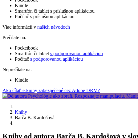
Kindle
Smartfón či tablet s príslušnou aplikáciou
Počítač s príslušnou aplikáciou
Viac informácií v
našich návodoch
Prečítate na:
Pocketbook
Smartfón či tablet
s podporovanou aplikáciou
Počítač
s podporovanou aplikáciou
Neprečítate na:
Kindle
Ako čítať e-knihy zabezpečené cez Adobe DRM?
Knihy
Barča B. Kardošová
Knihy od autora Barča B. Kardošová v sl