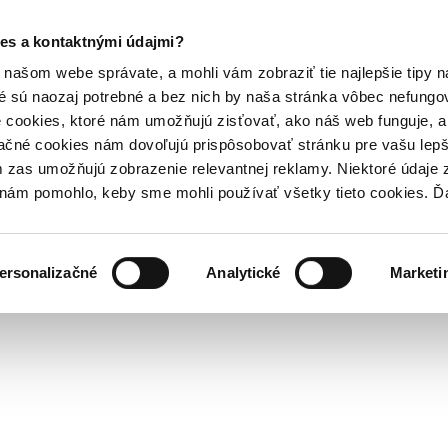
es a kontaktnými údajmi?
našom webe správate, a mohli vám zobraziť tie najlepšie tipy n
é sú naozaj potrebné a bez nich by naša stránka vôbec nefung
 cookies, ktoré nám umožňujú zisťovať, ako náš web funguje, a 
ačné cookies nám dovoľujú prispôsobovať stránku pre vašu lepši
zas umožňujú zobrazenie relevantnej reklamy. Niektoré údaje z
y nám pomohlo, keby sme mohli používať všetky tieto cookies. 
ersonalizačné
Analytické
Marketi