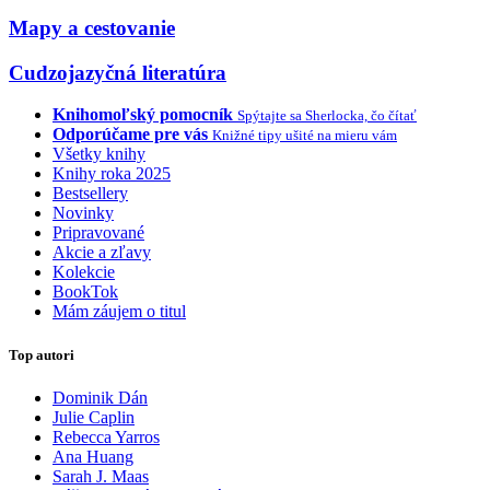
Mapy a cestovanie
Cudzojazyčná literatúra
Knihomoľský pomocník
Spýtajte sa Sherlocka, čo čítať
Odporúčame pre vás
Knižné tipy ušité na mieru vám
Všetky knihy
Knihy roka 2025
Bestsellery
Novinky
Pripravované
Akcie a zľavy
Kolekcie
BookTok
Mám záujem o titul
Top autori
Dominik Dán
Julie Caplin
Rebecca Yarros
Ana Huang
Sarah J. Maas