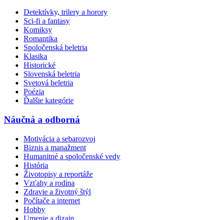
Detektívky, trilery a horory
Sci-fi a fantasy
Komiksy
Romantika
Spoločenská beletria
Klasika
Historické
Slovenská beletria
Svetová beletria
Poézia
Ďalšie kategórie
Náučná a odborná
Motivácia a sebarozvoj
Biznis a manažment
Humanitné a spoločenské vedy
História
Životopisy a reportáže
Vzťahy a rodina
Zdravie a životný štýl
Počítače a internet
Hobby
Umenie a dizajn