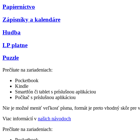
Papiernictvo
Zápisníky a kalendáre
Hudba
LP platne
Puzzle
Prečítate na zariadeniach:
Pocketbook
Kindle
Smartfón či tablet s príslušnou aplikáciou
Počítač s príslušnou aplikáciou
Nie je možné meniť veľkosť písma, formát je preto vhodný skôr pre 
Viac informácií v
našich návodoch
Prečítate na zariadeniach:
Pocketbook