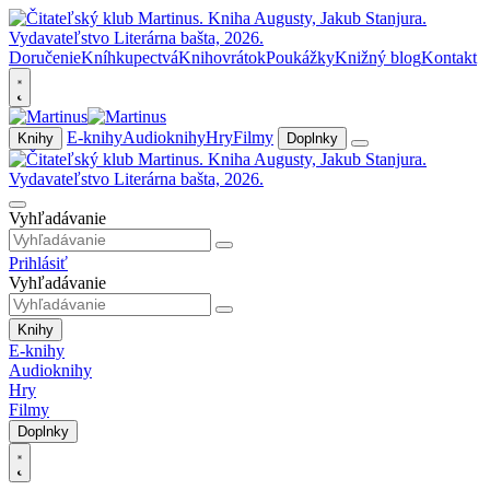
Doručenie
Kníhkupectvá
Knihovrátok
Poukážky
Knižný blog
Kontakt
E-knihy
Audioknihy
Hry
Filmy
Knihy
Doplnky
Vyhľadávanie
Prihlásiť
Vyhľadávanie
Knihy
E-knihy
Audioknihy
Hry
Filmy
Doplnky