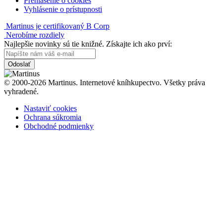
Prehlásenie o cookies
Vyhlásenie o prístupnosti
Martinus je certifikovaný B Corp
Nerobíme rozdiely
Najlepšie novinky sú tie knižné. Získajte ich ako prví:
Odoslať
© 2000-2026 Martinus. Internetové kníhkupectvo. Všetky práva
vyhradené.
Nastaviť cookies
Ochrana súkromia
Obchodné podmienky