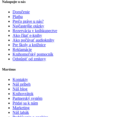
Nakupujte u nás
Doručenie
Platba
Prečo práve u nás?
Najčastejšie otázky
Rezervácia v kníhkupectve
Ako čítať e-knihy
Ako počúvať audioknihy
Pre školy a knižnice
Reklamácie
Knihomoľský pomocník
Odstúpiť od zmluvy
Martinus
Kontakty
Náš príbeh
Náš blog
Knihovrátok
Partnerský systém
Pridaj sa k nám
Marketing
Náš labák