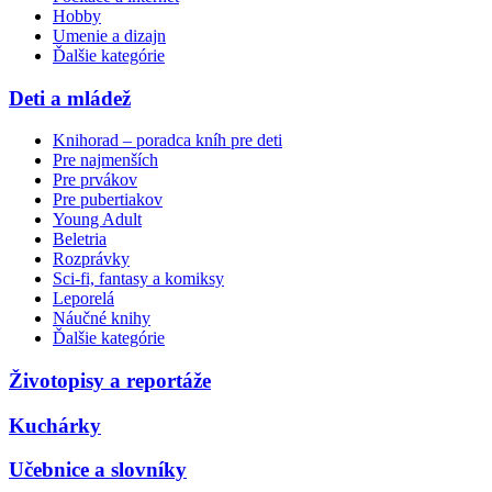
Hobby
Umenie a dizajn
Ďalšie kategórie
Deti a mládež
Knihorad – poradca kníh pre deti
Pre najmenších
Pre prvákov
Pre pubertiakov
Young Adult
Beletria
Rozprávky
Sci-fi, fantasy a komiksy
Leporelá
Náučné knihy
Ďalšie kategórie
Životopisy a reportáže
Kuchárky
Učebnice a slovníky