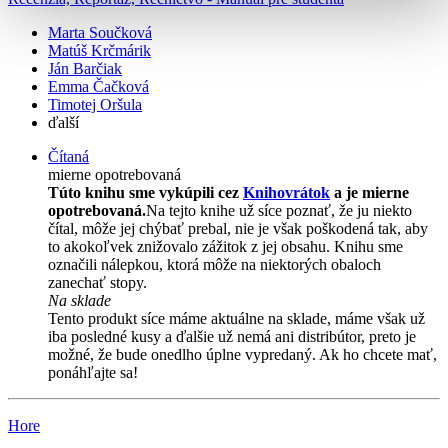
Marta Součková
Matúš Krčmárik
Ján Barčiak
Emma Čačková
Timotej Oršula
ďalší
Čítaná
mierne opotrebovaná
Túto knihu sme vykúpili cez
Knihovrátok
a je mierne
opotrebovaná.
Na tejto knihe už síce poznať, že ju niekto
čítal, môže jej chýbať prebal, nie je však poškodená tak, aby
to akokoľvek znižovalo zážitok z jej obsahu. Knihu sme
označili nálepkou, ktorá môže na niektorých obaloch
zanechať stopy.
Na sklade
Tento produkt síce máme aktuálne na sklade, máme však už
iba posledné kusy a ďalšie už nemá ani distribútor, preto je
možné, že bude onedlho úplne vypredaný. Ak ho chcete mať,
ponáhľajte sa!
Hore