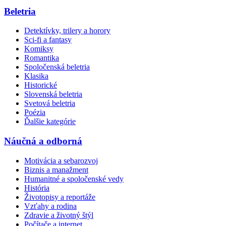
Beletria
Detektívky, trilery a horory
Sci-fi a fantasy
Komiksy
Romantika
Spoločenská beletria
Klasika
Historické
Slovenská beletria
Svetová beletria
Poézia
Ďalšie kategórie
Náučná a odborná
Motivácia a sebarozvoj
Biznis a manažment
Humanitné a spoločenské vedy
História
Životopisy a reportáže
Vzťahy a rodina
Zdravie a životný štýl
Počítače a internet