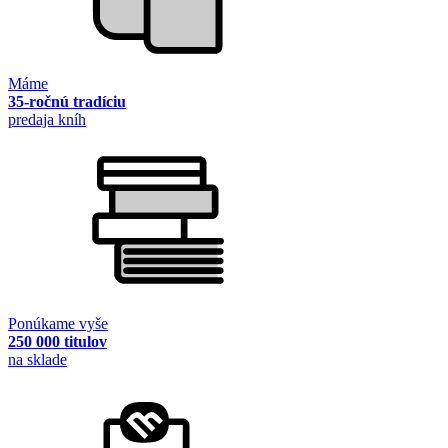
Máme
35-ročnú tradíciu
predaja kníh
Ponúkame vyše
250 000 titulov
na sklade