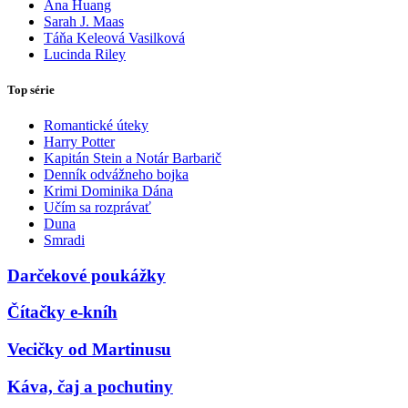
Ana Huang
Sarah J. Maas
Táňa Keleová Vasilková
Lucinda Riley
Top série
Romantické úteky
Harry Potter
Kapitán Stein a Notár Barbarič
Denník odvážneho bojka
Krimi Dominika Dána
Učím sa rozprávať
Duna
Smradi
Darčekové poukážky
Čítačky e-kníh
Vecičky od Martinusu
Káva, čaj a pochutiny