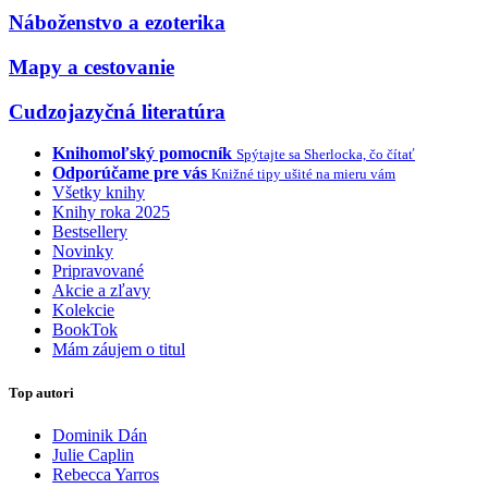
Náboženstvo a ezoterika
Mapy a cestovanie
Cudzojazyčná literatúra
Knihomoľský pomocník
Spýtajte sa Sherlocka, čo čítať
Odporúčame pre vás
Knižné tipy ušité na mieru vám
Všetky knihy
Knihy roka 2025
Bestsellery
Novinky
Pripravované
Akcie a zľavy
Kolekcie
BookTok
Mám záujem o titul
Top autori
Dominik Dán
Julie Caplin
Rebecca Yarros