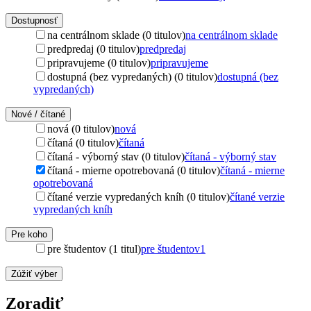
Dostupnosť
na centrálnom sklade (0 titulov)
na centrálnom sklade
predpredaj (0 titulov)
predpredaj
pripravujeme (0 titulov)
pripravujeme
dostupná (bez vypredaných) (0 titulov)
dostupná (bez
vypredaných)
Nové / čítané
nová (0 titulov)
nová
čítaná (0 titulov)
čítaná
čítaná - výborný stav (0 titulov)
čítaná - výborný stav
čítaná - mierne opotrebovaná (0 titulov)
čítaná - mierne
opotrebovaná
čítané verzie vypredaných kníh (0 titulov)
čítané verzie
vypredaných kníh
Pre koho
pre študentov (1 titul)
pre študentov
1
Zúžiť výber
Zoradiť