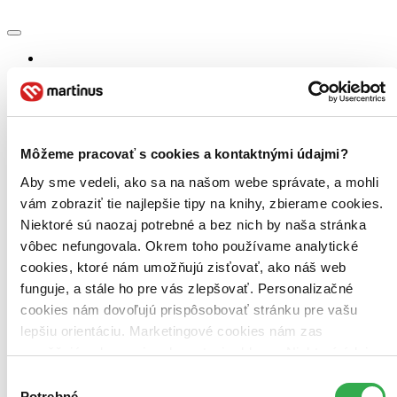
Bestsellery
Top hodnotené
Novinky
Najdrahšie
Najlacnejšie
Môžeme pracovať s cookies a kontaktnými údajmi?
Najvyššia zľava
Aby sme vedeli, ako sa na našom webe správate, a mohli
Použité filtre
vám zobraziť tie najlepšie tipy na knihy, zbierame cookies.
Zrušiť filtre
Niektoré sú naozaj potrebné a bez nich by naša stránka
čítané - mierne opotrebované
vôbec nefungovala. Okrem toho používame analytické
cookies, ktoré nám umožňujú zisťovať, ako náš web
funguje, a stále ho pre vás zlepšovať. Personalizačné
cookies nám dovoľujú prispôsobovať stránku pre vašu
lepšiu orientáciu. Marketingové cookies nám zas
umožňujú zobrazenie relevantnej reklamy. Niektoré údaje
zdieľame aj s tretími stranami. Veľmi by nám pomohlo,
Výber
keby sme mohli používať všetky tieto cookies. Ďakujeme!
Potrebné