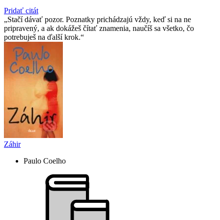
Pridať citát
Stačí dávať pozor. Poznatky prichádzajú vždy, keď si na ne
pripravený, a ak dokážeš čítať znamenia, naučíš sa všetko, čo
potrebuješ na ďalší krok.
Záhir
Paulo Coelho