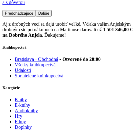
a s dôverou
Predchádzajúce
Ďalšie
Aj z drobných vecí sa dajú urobiť veľké. Vďaka vašim Anjelským
drobným ste pri nákupoch na Martinuse darovali už
1 501 846,00 €
na Dobrého Anjela
. Ďakujeme!
Kníhkupectvá
Bratislava - Obchodná
• Otvorené do 20:00
Všetky kníhkupectvá
Udalosti
Spriatelené kníhkupectvá
Kategórie
Knihy
E-knihy
Audioknihy
Hry
Filmy
Doplnky