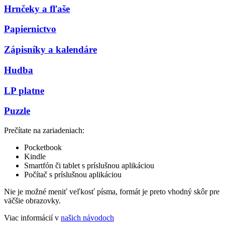
Hrnčeky a fľaše
Papiernictvo
Zápisníky a kalendáre
Hudba
LP platne
Puzzle
Prečítate na zariadeniach:
Pocketbook
Kindle
Smartfón či tablet s príslušnou aplikáciou
Počítač s príslušnou aplikáciou
Nie je možné meniť veľkosť písma, formát je preto vhodný skôr pre
väčšie obrazovky.
Viac informácií v
našich návodoch