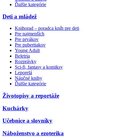
Ďalšie kategórie
Deti a mládež
Knihorad – poradca kníh pre deti
Pre najmenších
Pre prvákov
Pre pubertiakov
Young Adult
Beletria
Rozprávky
Sci-fi, fantasy a komiksy
Leporelá
Náučné knihy
Ďalšie kategórie
Životopisy a reportáže
Kuchárky
Učebnice a slovníky
Náboženstvo a ezoterika