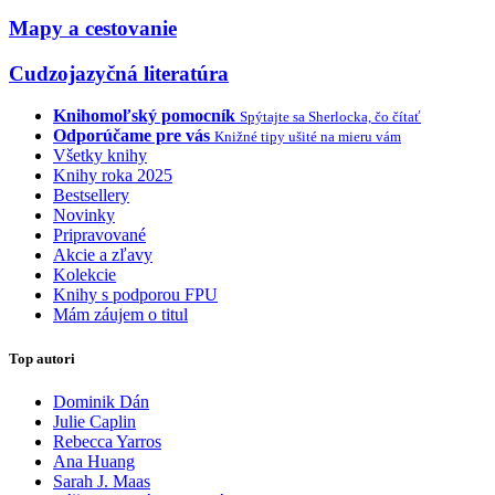
Mapy a cestovanie
Cudzojazyčná literatúra
Knihomoľský pomocník
Spýtajte sa Sherlocka, čo čítať
Odporúčame pre vás
Knižné tipy ušité na mieru vám
Všetky knihy
Knihy roka 2025
Bestsellery
Novinky
Pripravované
Akcie a zľavy
Kolekcie
Knihy s podporou FPU
Mám záujem o titul
Top autori
Dominik Dán
Julie Caplin
Rebecca Yarros
Ana Huang
Sarah J. Maas