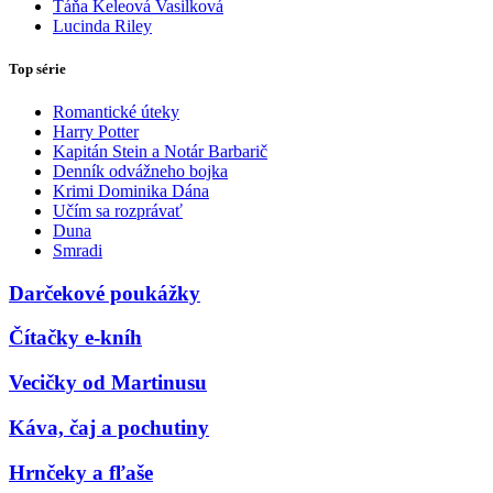
Táňa Keleová Vasilková
Lucinda Riley
Top série
Romantické úteky
Harry Potter
Kapitán Stein a Notár Barbarič
Denník odvážneho bojka
Krimi Dominika Dána
Učím sa rozprávať
Duna
Smradi
Darčekové poukážky
Čítačky e-kníh
Vecičky od Martinusu
Káva, čaj a pochutiny
Hrnčeky a fľaše