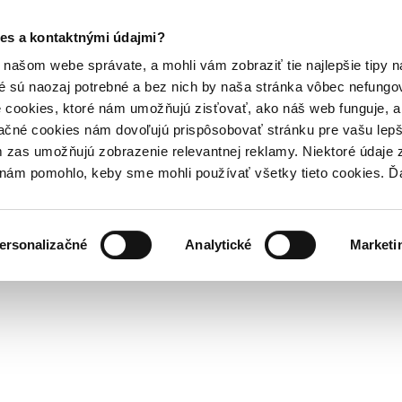
es a kontaktnými údajmi?
našom webe správate, a mohli vám zobraziť tie najlepšie tipy n
é sú naozaj potrebné a bez nich by naša stránka vôbec nefung
 cookies, ktoré nám umožňujú zisťovať, ako náš web funguje, a 
ačné cookies nám dovoľujú prispôsobovať stránku pre vašu lepši
zas umožňujú zobrazenie relevantnej reklamy. Niektoré údaje z
y nám pomohlo, keby sme mohli používať všetky tieto cookies. 
ersonalizačné
Analytické
Marketi