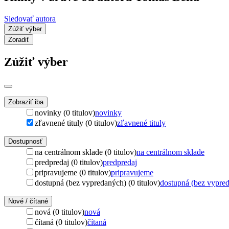
Sledovať autora
Zúžiť výber
Zoradiť
Zúžiť výber
Zobraziť iba
novinky (0 titulov)
novinky
zľavnené tituly (0 titulov)
zľavnené tituly
Dostupnosť
na centrálnom sklade (0 titulov)
na centrálnom sklade
predpredaj (0 titulov)
predpredaj
pripravujeme (0 titulov)
pripravujeme
dostupná (bez vypredaných) (0 titulov)
dostupná (bez vypre
Nové / čítané
nová (0 titulov)
nová
čítaná (0 titulov)
čítaná