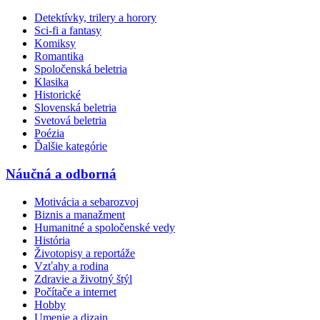
Detektívky, trilery a horory
Sci-fi a fantasy
Komiksy
Romantika
Spoločenská beletria
Klasika
Historické
Slovenská beletria
Svetová beletria
Poézia
Ďalšie kategórie
Náučná a odborná
Motivácia a sebarozvoj
Biznis a manažment
Humanitné a spoločenské vedy
História
Životopisy a reportáže
Vzťahy a rodina
Zdravie a životný štýl
Počítače a internet
Hobby
Umenie a dizajn