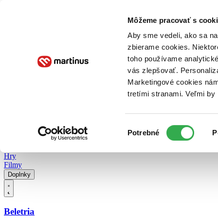
Doručenie
Kníhkupectvá
Knihovrátok
Poukážky
Knižný blog
Kontakt
Môžeme pracovať s cooki
Aby sme vedeli, ako sa na 
zbierame cookies. Niektor
E-knihy
Audioknihy
Hry
Filmy
Knihy
Doplnky
toho používame analytické
vás zlepšovať. Personaliz
Vyhľadávanie
Marketingové cookies nám 
tretími stranami. Veľmi b
Prihlásiť
Vyhľadávanie
Výber
Knihy
Potrebné
P
súhlasu
E-knihy
Audioknihy
Hry
Filmy
Doplnky
Beletria