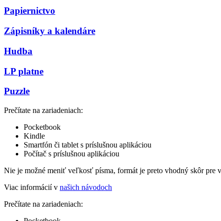
Papiernictvo
Zápisníky a kalendáre
Hudba
LP platne
Puzzle
Prečítate na zariadeniach:
Pocketbook
Kindle
Smartfón či tablet s príslušnou aplikáciou
Počítač s príslušnou aplikáciou
Nie je možné meniť veľkosť písma, formát je preto vhodný skôr pre 
Viac informácií v
našich návodoch
Prečítate na zariadeniach:
Pocketbook