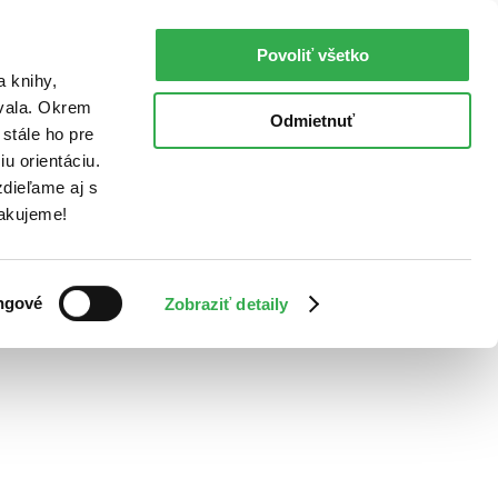
Povoliť všetko
a knihy,
ovala. Okrem
Odmietnuť
stále ho pre
u orientáciu.
dieľame aj s
Ďakujeme!
ngové
Zobraziť detaily