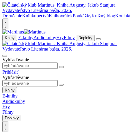
Doručenie
Kníhkupectvá
Knihovrátok
Poukážky
Knižný blog
Kontakt
E-knihy
Audioknihy
Hry
Filmy
Knihy
Doplnky
Vyhľadávanie
Prihlásiť
Vyhľadávanie
Knihy
E-knihy
Audioknihy
Hry
Filmy
Doplnky