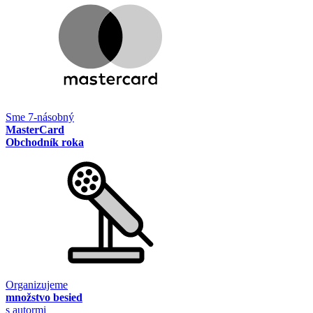
Sme 7-násobný
MasterCard
Obchodník roka
Organizujeme
množstvo besied
s autormi