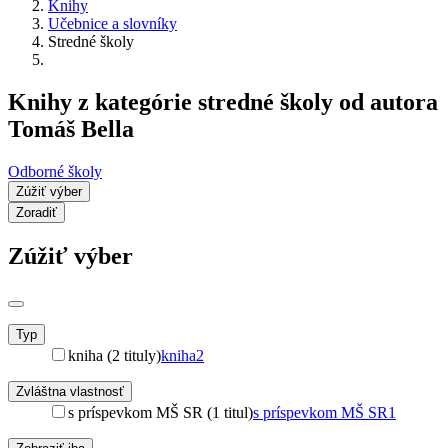
Knihy
Učebnice a slovníky
Stredné školy
Knihy z kategórie stredné školy od autora
Tomáš Bella
Odborné školy
Zúžiť výber
Zoradiť
Zúžiť výber
Typ
kniha (2 tituly)
kniha
2
Zvláštna vlastnosť
s príspevkom MŠ SR (1 titul)
s príspevkom MŠ SR
1