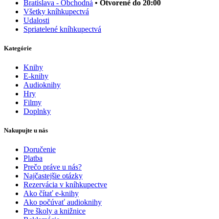
Bratislava - Obchodná
• Otvorené do 20:00
Všetky kníhkupectvá
Udalosti
Spriatelené kníhkupectvá
Kategórie
Knihy
E-knihy
Audioknihy
Hry
Filmy
Doplnky
Nakupujte u nás
Doručenie
Platba
Prečo práve u nás?
Najčastejšie otázky
Rezervácia v kníhkupectve
Ako čítať e-knihy
Ako počúvať audioknihy
Pre školy a knižnice