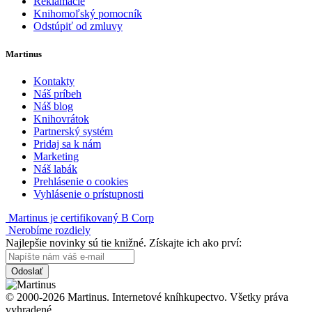
Reklamácie
Knihomoľský pomocník
Odstúpiť od zmluvy
Martinus
Kontakty
Náš príbeh
Náš blog
Knihovrátok
Partnerský systém
Pridaj sa k nám
Marketing
Náš labák
Prehlásenie o cookies
Vyhlásenie o prístupnosti
Martinus je certifikovaný B Corp
Nerobíme rozdiely
Najlepšie novinky sú tie knižné. Získajte ich ako prví:
Odoslať
© 2000-2026 Martinus. Internetové kníhkupectvo. Všetky práva
vyhradené.