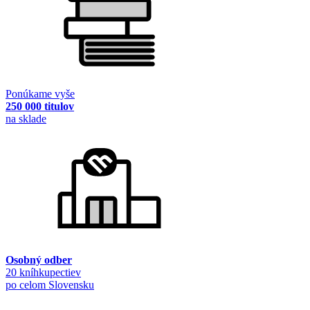
Ponúkame vyše
250 000 titulov
na sklade
Osobný odber
20 kníhkupectiev
po celom Slovensku