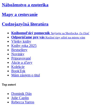
Náboženstvo a ezoterika
Mapy a cestovanie
Cudzojazyčná literatúra
Knihomoľský pomocník
Spýtajte sa Sherlocka, čo čítať
Odporúčame pre vás
Knižné tipy ušité na mieru vám
Všetky knihy
Knihy roka 2025
Bestsellery
Novinky
Pripravované
Akcie a zľavy
Kolekcie
BookTok
Mám záujem o titul
Top autori
Dominik Dán
Julie Caplin
Rebecca Yarros