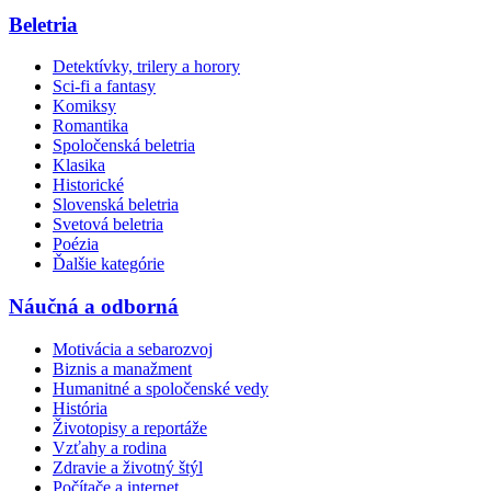
Beletria
Detektívky, trilery a horory
Sci-fi a fantasy
Komiksy
Romantika
Spoločenská beletria
Klasika
Historické
Slovenská beletria
Svetová beletria
Poézia
Ďalšie kategórie
Náučná a odborná
Motivácia a sebarozvoj
Biznis a manažment
Humanitné a spoločenské vedy
História
Životopisy a reportáže
Vzťahy a rodina
Zdravie a životný štýl
Počítače a internet