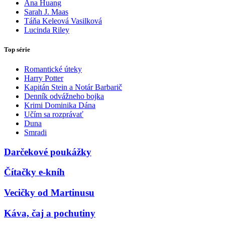
Ana Huang
Sarah J. Maas
Táňa Keleová Vasilková
Lucinda Riley
Top série
Romantické úteky
Harry Potter
Kapitán Stein a Notár Barbarič
Denník odvážneho bojka
Krimi Dominika Dána
Učím sa rozprávať
Duna
Smradi
Darčekové poukážky
Čítačky e-kníh
Vecičky od Martinusu
Káva, čaj a pochutiny