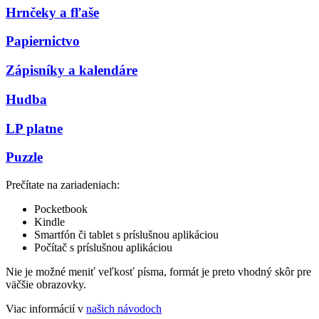
Hrnčeky a fľaše
Papiernictvo
Zápisníky a kalendáre
Hudba
LP platne
Puzzle
Prečítate na zariadeniach:
Pocketbook
Kindle
Smartfón či tablet s príslušnou aplikáciou
Počítač s príslušnou aplikáciou
Nie je možné meniť veľkosť písma, formát je preto vhodný skôr pre
väčšie obrazovky.
Viac informácií v
našich návodoch