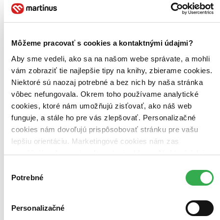
Tomáš Bella (2 tituly)
Tomáš Bella
2
Martina Štérová (2 tituly)
Martina Štérová
2
Michaela Žureková (2 tituly)
Michaela Žureková
2
Ďalšie možnosti
Môžeme pracovať s cookies a kontaktnými údajmi?
Zúžiť výber
Aby sme vedeli, ako sa na našom webe správate, a mohli
vám zobraziť tie najlepšie tipy na knihy, zbierame cookies.
Zoradiť
Niektoré sú naozaj potrebné a bez nich by naša stránka
vôbec nefungovala. Okrem toho používame analytické
cookies, ktoré nám umožňujú zisťovať, ako náš web
funguje, a stále ho pre vás zlepšovať. Personalizačné
Bestsellery
cookies nám dovoľujú prispôsobovať stránku pre vašu
Top hodnotené
lepšiu orientáciu. Marketingové cookies nám zas
Novinky
Najdrahšie
umožňujú zobrazenie relevantnej reklamy. Niektoré údaje
Najlacnejšie
zdieľame aj s tretími stranami. Veľmi by nám pomohlo,
Výber
Najvyššia zľava
keby sme mohli používať všetky tieto cookies. Ďakujeme!
Potrebné
súhlasu
Použité filtre
Zrušiť filtre
Personalizačné
Autor Tomáš Bella