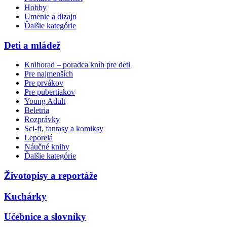
Hobby
Umenie a dizajn
Ďalšie kategórie
Deti a mládež
Knihorad – poradca kníh pre deti
Pre najmenších
Pre prvákov
Pre pubertiakov
Young Adult
Beletria
Rozprávky
Sci-fi, fantasy a komiksy
Leporelá
Náučné knihy
Ďalšie kategórie
Životopisy a reportáže
Kuchárky
Učebnice a slovníky