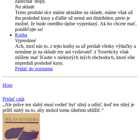
zanechať stopy.
Na sklade
Tento produkt síce máme aktuálne na sklade, máme však už
iba posledné kusy a ďalšie už nemá ani distribútor, preto je
možné, že bude onedlho úplne vypredaný. Ak ho chcete mať,
ponáhľajte sa!
Kniha
Vypredané
Ach, mrzí nás to, z tejto knihy sa už predali všetky výtlačky a
nemáme ju na sklade my ani vydavateľ :( Teoreticky však
môžete mať šťastie v niektorých iných obchodoch, ktoré ešte
nepredali posledné kusy.
Pridať do zoznamu
Hore
Pridať citát
Ale práve ten slabý musí­ vedieť byť silný a odí­sť, keď ten silný je
prí­liš slabý na to, aby mohol tomu silnému ublí­žiť.