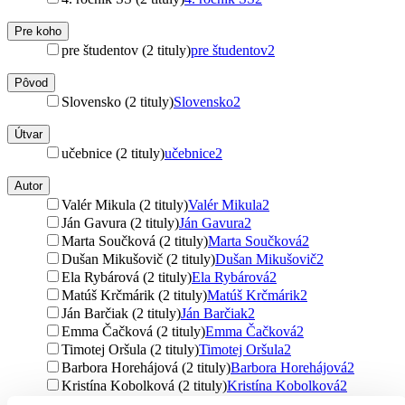
Pre koho
pre študentov (2 tituly)
pre študentov
2
Pôvod
Slovensko (2 tituly)
Slovensko
2
Útvar
učebnice (2 tituly)
učebnice
2
Autor
Valér Mikula (2 tituly)
Valér Mikula
2
Ján Gavura (2 tituly)
Ján Gavura
2
Marta Součková (2 tituly)
Marta Součková
2
Dušan Mikušovič (2 tituly)
Dušan Mikušovič
2
Ela Rybárová (2 tituly)
Ela Rybárová
2
Matúš Krčmárik (2 tituly)
Matúš Krčmárik
2
Ján Barčiak (2 tituly)
Ján Barčiak
2
Emma Čačková (2 tituly)
Emma Čačková
2
Timotej Oršula (2 tituly)
Timotej Oršula
2
Barbora Horehájová (2 tituly)
Barbora Horehájová
2
Kristína Kobolková (2 tituly)
Kristína Kobolková
2
Nina Mališková (2 tituly)
Nina Mališková
2