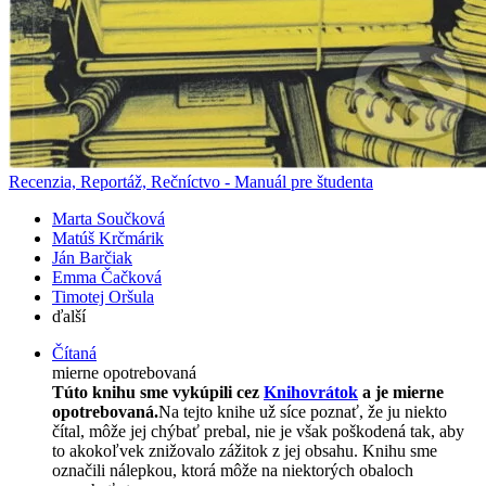
Recenzia, Reportáž, Rečníctvo - Manuál pre študenta
Marta Součková
Matúš Krčmárik
Ján Barčiak
Emma Čačková
Timotej Oršula
ďalší
Čítaná
mierne opotrebovaná
Túto knihu sme vykúpili cez
Knihovrátok
a je mierne
opotrebovaná.
Na tejto knihe už síce poznať, že ju niekto
čítal, môže jej chýbať prebal, nie je však poškodená tak, aby
to akokoľvek znižovalo zážitok z jej obsahu. Knihu sme
označili nálepkou, ktorá môže na niektorých obaloch