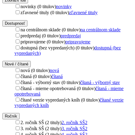
Zobraziť iba
novinky (0 titulov)
novinky
zľavnené tituly (0 titulov)
zľavnené tituly
Dostupnosť
na centrálnom sklade (0 titulov)
na centrálnom sklade
predpredaj (0 titulov)
predpredaj
pripravujeme (0 titulov)
pripravujeme
dostupná (bez vypredaných) (0 titulov)
dostupná (bez
vypredaných)
Nové / čítané
nová (0 titulov)
nová
čítaná (0 titulov)
čítaná
čítaná - výborný stav (0 titulov)
čítaná - výborný stav
čítaná - mierne opotrebovaná (0 titulov)
čítaná - mierne
opotrebovaná
čítané verzie vypredaných kníh (0 titulov)
čítané verzie
vypredaných kníh
Ročník
2. ročník SŠ (2 tituly)
2. ročník SŠ
2
3. ročník SŠ (2 tituly)
3. ročník SŠ
2
4. ročník SŠ (2 tituly)
4. ročník SŠ
2