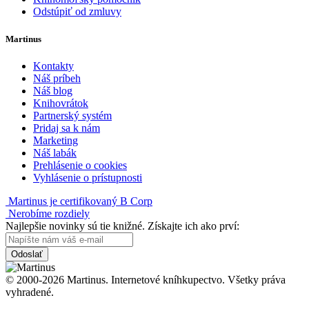
Odstúpiť od zmluvy
Martinus
Kontakty
Náš príbeh
Náš blog
Knihovrátok
Partnerský systém
Pridaj sa k nám
Marketing
Náš labák
Prehlásenie o cookies
Vyhlásenie o prístupnosti
Martinus je certifikovaný B Corp
Nerobíme rozdiely
Najlepšie novinky sú tie knižné. Získajte ich ako prví:
Odoslať
© 2000-2026 Martinus. Internetové kníhkupectvo. Všetky práva
vyhradené.