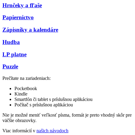
Hrnčeky a fľaše
Papiernictvo
Zápisníky a kalendáre
Hudba
LP platne
Puzzle
Prečítate na zariadeniach:
Pocketbook
Kindle
Smartfón či tablet s príslušnou aplikáciou
Počítač s príslušnou aplikáciou
Nie je možné meniť veľkosť písma, formát je preto vhodný skôr pre
väčšie obrazovky.
Viac informácií v
našich návodoch