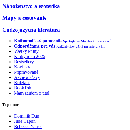
Náboženstvo a ezoterika
Mapy a cestovanie
Cudzojazyčná literatúra
Knihomoľský pomocník
Spýtajte sa Sherlocka, čo čítať
Odporúčame pre vás
Knižné tipy ušité na mieru vám
Všetky knihy
Knihy roka 2025
Bestsellery
Novinky
Pripravované
Akcie a zľavy
Kolekcie
BookTok
Mám záujem o titul
Top autori
Dominik Dán
Julie Caplin
Rebecca Yarros