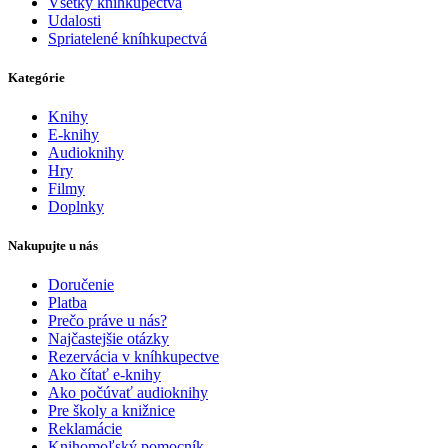
Všetky kníhkupectvá
Udalosti
Spriatelené kníhkupectvá
Kategórie
Knihy
E-knihy
Audioknihy
Hry
Filmy
Doplnky
Nakupujte u nás
Doručenie
Platba
Prečo práve u nás?
Najčastejšie otázky
Rezervácia v kníhkupectve
Ako čítať e-knihy
Ako počúvať audioknihy
Pre školy a knižnice
Reklamácie
Knihomoľský pomocník