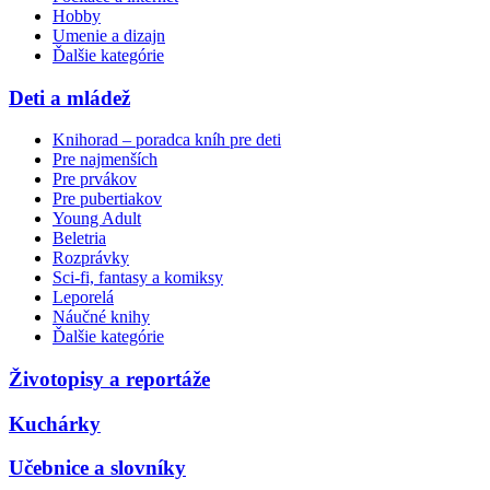
Hobby
Umenie a dizajn
Ďalšie kategórie
Deti a mládež
Knihorad – poradca kníh pre deti
Pre najmenších
Pre prvákov
Pre pubertiakov
Young Adult
Beletria
Rozprávky
Sci-fi, fantasy a komiksy
Leporelá
Náučné knihy
Ďalšie kategórie
Životopisy a reportáže
Kuchárky
Učebnice a slovníky