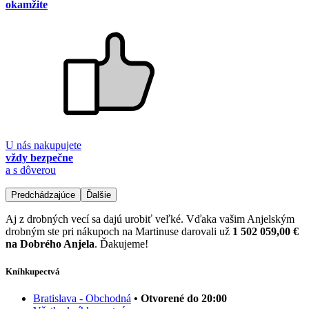
okamžite
U nás nakupujete
vždy bezpečne
a s dôverou
Predchádzajúce
Ďalšie
Aj z drobných vecí sa dajú urobiť veľké. Vďaka vašim Anjelským
drobným ste pri nákupoch na Martinuse darovali už
1 502 059,00 €
na Dobrého Anjela
. Ďakujeme!
Kníhkupectvá
Bratislava - Obchodná
• Otvorené do 20:00