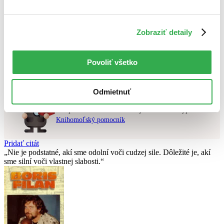
Najvyššia zľava
Použité filtre
Zobraziť detaily
Zrušiť filtre
dostupné
Nebol nájdený
žiadny titul
vyhovujúci zadaným podmienkam.
Povoliť všetko
Skúste prosím zmeniť vyhľadávaný výraz.
Odmietnuť
Chcete poradiť knihu?
Náš pomocník Sherlock vám ju s radosťou vypátra!
Knihomoľský pomocník
Pridať citát
Nie je podstatné, akí sme odolní voči cudzej sile. Dôležité je, akí
sme silní voči vlastnej slabosti.