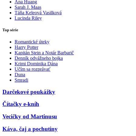
Ana Huang
Sarah J. Maas
Táňa Keleová Vasilková
Lucinda Riley
Top série
Romantické úteky
Harry Potter
Kapitán Stein a Notár Barbarič
Denník odvážneho bojka
Krimi Dominika Dána
Učím sa rozprávať
Duna
Smradi
Darčekové poukážky
Čítačky e-kníh
Vecičky od Martinusu
Káva, čaj a pochutiny