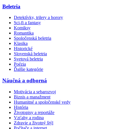
Beletria
Detektívky, trilery a horory
Sci-fi a fantasy
Komiksy
Romantika
Spoločenská beletria
Klasika
Historické
Slovenská beletria
Svetová beletria
Poézia
Ďalšie kategórie
Náučná a odborná
Motivácia a sebarozvoj
Biznis a manažment
Humanitné a spoločenské vedy
História
Životopisy a reportáže
Vzťahy a rodina
Zdravie a životný štýl
Počítače a internet