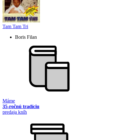
Tam Tam Tri
Boris Filan
Máme
35-ročnú tradíciu
predaja kníh