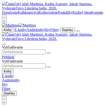
Doručenie
Kníhkupectvá
Knihovrátok
Poukážky
Knižný blog
Kontakt
E-knihy
Audioknihy
Hry
Filmy
Knihy
Doplnky
Vyhľadávanie
Prihlásiť
Vyhľadávanie
Knihy
E-knihy
Audioknihy
Hry
Filmy
Doplnky