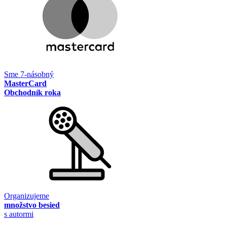
Sme 7-násobný
MasterCard
Obchodník roka
Organizujeme
množstvo besied
s autormi