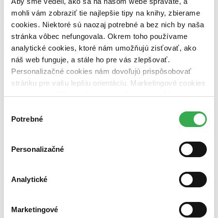
Aby sme vedeli, ako sa na našom webe správate, a
vypredaných)
mohli vám zobraziť tie najlepšie tipy na knihy, zbierame
cookies. Niektoré sú naozaj potrebné a bez nich by naša
Nové / čítané
stránka vôbec nefungovala. Okrem toho používame
nová (0 titulov)
nová
čítaná (0 titulov)
čítaná
analytické cookies, ktoré nám umožňujú zisťovať, ako
čítaná - výborný stav (0 titulov)
čítaná - výborný stav
náš web funguje, a stále ho pre vás zlepšovať.
čítaná - mierne opotrebovaná (0 titulov)
čítaná - mierne
Personalizačné cookies nám dovoľujú prispôsobovať
opotrebovaná
stránku pre vašu lepšiu orientáciu. Marketingové cookies
čítané verzie vypredaných kníh (0 titulov)
čítané verzie
vypredaných kníh
nám zas umožňujú zobrazenie relevantnej reklamy.
Niektoré údaje zdieľame aj s tretími stranami. Veľmi by
Výber
Zúžiť výber
nám pomohlo, keby sme mohli používať všetky tieto
Potrebné
súhlasu
Zoradiť
cookies. Ďakujeme!
Personalizačné
Bestsellery
Analytické
Top hodnotené
Novinky
Najdrahšie
Marketingové
Najlacnejšie