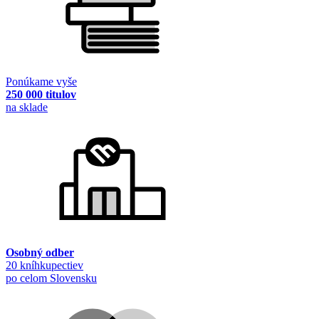
Ponúkame vyše
250 000 titulov
na sklade
Osobný odber
20 kníhkupectiev
po celom Slovensku