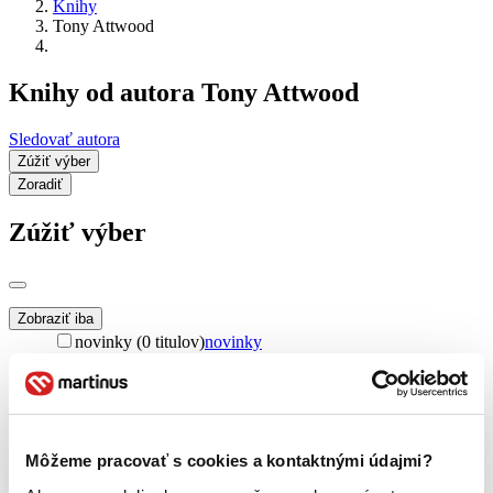
Knihy
Tony Attwood
Knihy od autora Tony Attwood
Sledovať autora
Zúžiť výber
Zoradiť
Zúžiť výber
Zobraziť iba
novinky (0 titulov)
novinky
zľavnené tituly (0 titulov)
zľavnené tituly
Dostupnosť
na centrálnom sklade (0 titulov)
na centrálnom sklade
predpredaj (0 titulov)
predpredaj
Môžeme pracovať s cookies a kontaktnými údajmi?
pripravujeme (0 titulov)
pripravujeme
dostupná (bez vypredaných) (0 titulov)
dostupná (bez