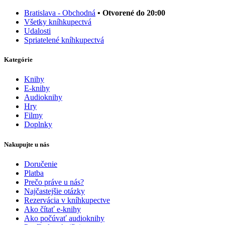
Bratislava - Obchodná
• Otvorené do 20:00
Všetky kníhkupectvá
Udalosti
Spriatelené kníhkupectvá
Kategórie
Knihy
E-knihy
Audioknihy
Hry
Filmy
Doplnky
Nakupujte u nás
Doručenie
Platba
Prečo práve u nás?
Najčastejšie otázky
Rezervácia v kníhkupectve
Ako čítať e-knihy
Ako počúvať audioknihy