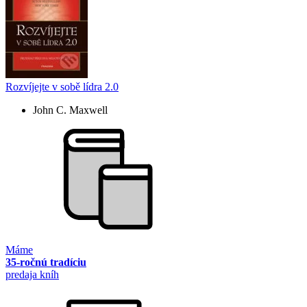
Rozvíjejte v sobě lídra 2.0
John C. Maxwell
Máme
35-ročnú tradíciu
predaja kníh