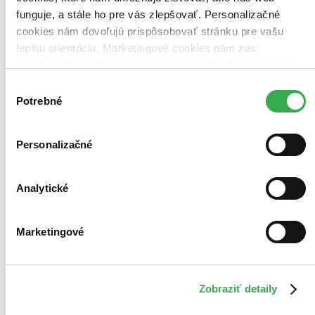
Novinky
funguje, a stále ho pre vás zlepšovať. Personalizačné
Najdrahšie
Najlacnejšie
cookies nám dovoľujú prispôsobovať stránku pre vašu
Najvyššia zľava
lepšiu orientáciu. Marketingové cookies nám zas
umožňujú zobrazenie relevantnej reklamy. Niektoré údaje
Použité filtre
zdieľame aj s tretími stranami. Veľmi by nám pomohlo,
Výber
Zrušiť filtre
keby sme mohli používať všetky tieto cookies. Ďakujeme!
Potrebné
Autor Tony Attwood
V českom jazyku
súhlasu
Personalizačné
Analytické
Marketingové
Zobraziť detaily