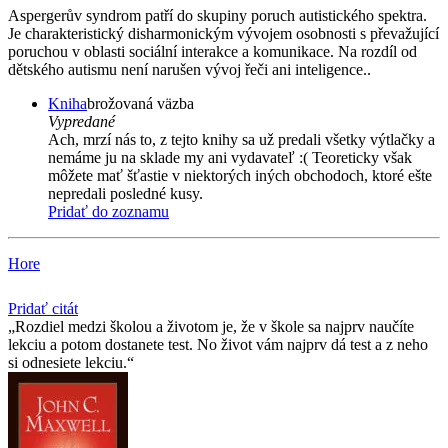
Aspergerův syndrom patří do skupiny poruch autistického spektra.
Je charakteristický disharmonickým vývojem osobnosti s převažující
poruchou v oblasti sociální interakce a komunikace. Na rozdíl od
dětského autismu není narušen vývoj řeči ani inteligence..
Kniha
brožovaná väzba
Vypredané
Ach, mrzí nás to, z tejto knihy sa už predali všetky výtlačky a
nemáme ju na sklade my ani vydavateľ :( Teoreticky však
môžete mať šťastie v niektorých iných obchodoch, ktoré ešte
nepredali posledné kusy.
Pridať do zoznamu
Hore
Pridať citát
Rozdiel medzi školou a životom je, že v škole sa najprv naučíte
lekciu a potom dostanete test. No život vám najprv dá test a z neho
si odnesiete lekciu.