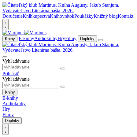
Doručenie
Kníhkupectvá
Knihovrátok
Poukážky
Knižný blog
Kontakt
E-knihy
Audioknihy
Hry
Filmy
Knihy
Doplnky
Vyhľadávanie
Prihlásiť
Vyhľadávanie
Knihy
E-knihy
Audioknihy
Hry
Filmy
Doplnky