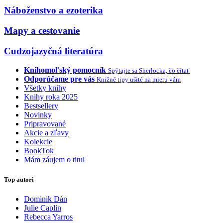
Náboženstvo a ezoterika
Mapy a cestovanie
Cudzojazyčná literatúra
Knihomoľský pomocník
Spýtajte sa Sherlocka, čo čítať
Odporúčame pre vás
Knižné tipy ušité na mieru vám
Všetky knihy
Knihy roka 2025
Bestsellery
Novinky
Pripravované
Akcie a zľavy
Kolekcie
BookTok
Mám záujem o titul
Top autori
Dominik Dán
Julie Caplin
Rebecca Yarros