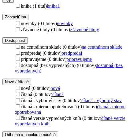
kniha (1 titul)
kniha
1
Zobraziť iba
novinky (0 titulov)
novinky
zľavnené tituly (0 titulov)
zľavnené tituly
Dostupnosť
na centrálnom sklade (0 titulov)
na centrálnom sklade
predpredaj (0 titulov)
predpredaj
pripravujeme (0 titulov)
pripravujeme
dostupná (bez vypredaných) (0 titulov)
dostupná (bez
vypredaných)
Nové / čítané
nová (0 titulov)
nová
čítaná (0 titulov)
čítaná
čítaná - výborný stav (0 titulov)
čítaná - výborný stav
čítaná - mierne opotrebovaná (0 titulov)
čítaná - mierne
opotrebovaná
čítané verzie vypredaných kníh (0 titulov)
čítané verzie
vypredaných kníh
Odborná x populárne náučná