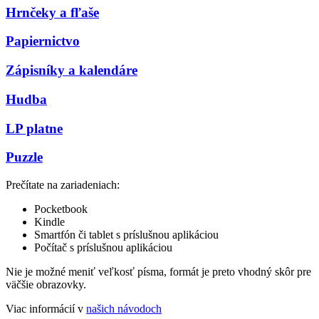
Hrnčeky a fľaše
Papiernictvo
Zápisníky a kalendáre
Hudba
LP platne
Puzzle
Prečítate na zariadeniach:
Pocketbook
Kindle
Smartfón či tablet s príslušnou aplikáciou
Počítač s príslušnou aplikáciou
Nie je možné meniť veľkosť písma, formát je preto vhodný skôr pre
väčšie obrazovky.
Viac informácií v
našich návodoch