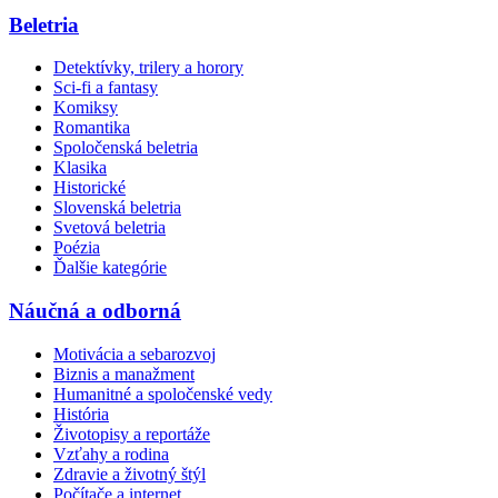
Beletria
Detektívky, trilery a horory
Sci-fi a fantasy
Komiksy
Romantika
Spoločenská beletria
Klasika
Historické
Slovenská beletria
Svetová beletria
Poézia
Ďalšie kategórie
Náučná a odborná
Motivácia a sebarozvoj
Biznis a manažment
Humanitné a spoločenské vedy
História
Životopisy a reportáže
Vzťahy a rodina
Zdravie a životný štýl
Počítače a internet