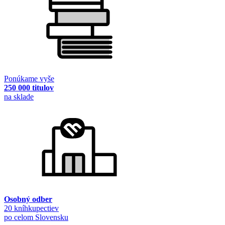
Ponúkame vyše
250 000 titulov
na sklade
Osobný odber
20 kníhkupectiev
po celom Slovensku