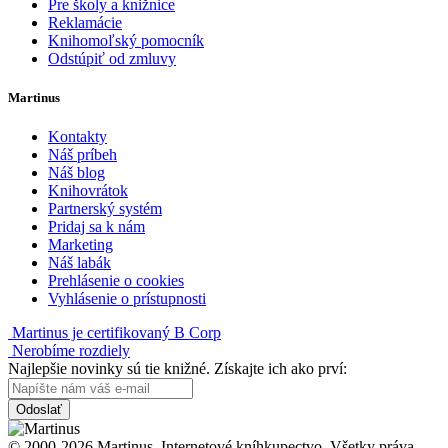
Pre školy a knižnice
Reklamácie
Knihomoľský pomocník
Odstúpiť od zmluvy
Martinus
Kontakty
Náš príbeh
Náš blog
Knihovrátok
Partnerský systém
Pridaj sa k nám
Marketing
Náš labák
Prehlásenie o cookies
Vyhlásenie o prístupnosti
Martinus je certifikovaný B Corp
Nerobíme rozdiely
Najlepšie novinky sú tie knižné. Získajte ich ako prví:
Odoslať
© 2000-2026 Martinus. Internetové kníhkupectvo. Všetky práva