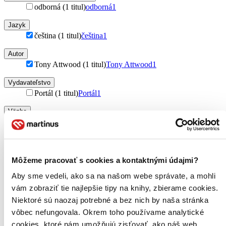
odborná (1 titul)
odborná
1
Jazyk
čeština (1 titul)
čeština
1
Autor
Tony Attwood (1 titul)
Tony Attwood
1
Vydavateľstvo
Portál (1 titul)
Portál
1
Väzba
brožovaná väzba (1 titul)
brožovaná väzba
1
Zúžiť výber
Zoradiť
Môžeme pracovať s cookies a kontaktnými údajmi?
Aby sme vedeli, ako sa na našom webe správate, a mohli
vám zobraziť tie najlepšie tipy na knihy, zbierame cookies.
Niektoré sú naozaj potrebné a bez nich by naša stránka
Bestsellery
vôbec nefungovala. Okrem toho používame analytické
Top hodnotené
cookies, ktoré nám umožňujú zisťovať, ako náš web