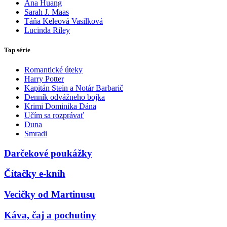
Ana Huang
Sarah J. Maas
Táňa Keleová Vasilková
Lucinda Riley
Top série
Romantické úteky
Harry Potter
Kapitán Stein a Notár Barbarič
Denník odvážneho bojka
Krimi Dominika Dána
Učím sa rozprávať
Duna
Smradi
Darčekové poukážky
Čítačky e-kníh
Vecičky od Martinusu
Káva, čaj a pochutiny