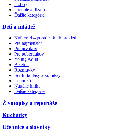
Hobby
Umenie a dizajn
Ďalšie kategórie
Deti a mládež
Knihorad – poradca kníh pre deti
Pre najmenších
Pre prvákov
Pre pubertiakov
Young Adult
Beletria
Rozprávky
Sci-fi, fantasy a komiksy
Leporelá
Náučné knihy
Ďalšie kategórie
Životopisy a reportáže
Kuchárky
Učebnice a slovníky