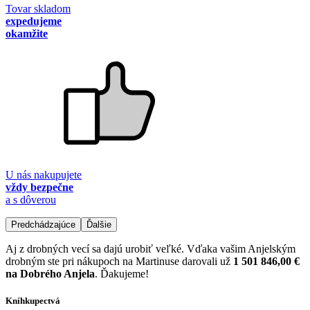
Tovar skladom
expedujeme
okamžite
U nás nakupujete
vždy bezpečne
a s dôverou
Predchádzajúce
Ďalšie
Aj z drobných vecí sa dajú urobiť veľké. Vďaka vašim Anjelským
drobným ste pri nákupoch na Martinuse darovali už
1 501 846,00 €
na Dobrého Anjela
. Ďakujeme!
Kníhkupectvá