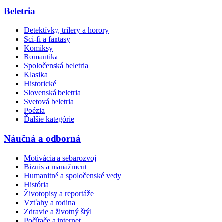
Beletria
Detektívky, trilery a horory
Sci-fi a fantasy
Komiksy
Romantika
Spoločenská beletria
Klasika
Historické
Slovenská beletria
Svetová beletria
Poézia
Ďalšie kategórie
Náučná a odborná
Motivácia a sebarozvoj
Biznis a manažment
Humanitné a spoločenské vedy
História
Životopisy a reportáže
Vzťahy a rodina
Zdravie a životný štýl
Počítače a internet