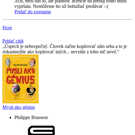
Ach, mrzí nás to, ale platnosť licencie na predaj tohto titulu
vypršala. Nemôžeme ho už bohužiaľ predávať :-(
Pridať do zoznamu
Hore
Pridať citát
Úspech je nebezpečný. Človek začne kopírovať sám seba a to je
riskantnejšie ako kopírovať iných... nevzíde z toho nič nové.
Mysli ako génius
Philippe Brasseur