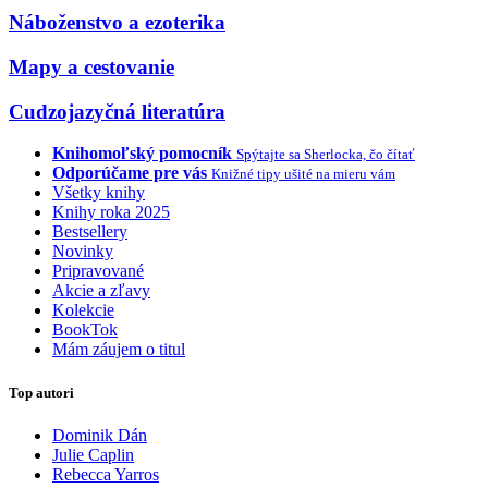
Náboženstvo a ezoterika
Mapy a cestovanie
Cudzojazyčná literatúra
Knihomoľský pomocník
Spýtajte sa Sherlocka, čo čítať
Odporúčame pre vás
Knižné tipy ušité na mieru vám
Všetky knihy
Knihy roka 2025
Bestsellery
Novinky
Pripravované
Akcie a zľavy
Kolekcie
BookTok
Mám záujem o titul
Top autori
Dominik Dán
Julie Caplin
Rebecca Yarros