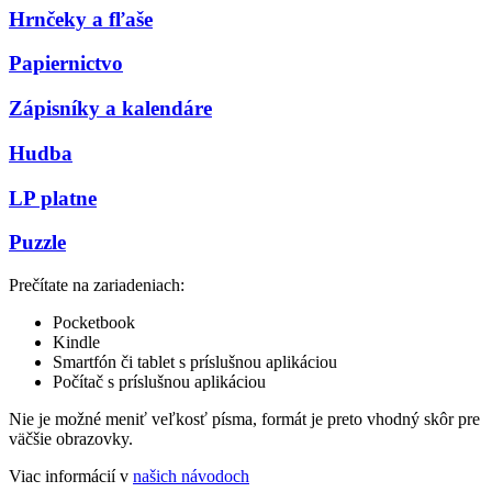
Hrnčeky a fľaše
Papiernictvo
Zápisníky a kalendáre
Hudba
LP platne
Puzzle
Prečítate na zariadeniach:
Pocketbook
Kindle
Smartfón či tablet s príslušnou aplikáciou
Počítač s príslušnou aplikáciou
Nie je možné meniť veľkosť písma, formát je preto vhodný skôr pre
väčšie obrazovky.
Viac informácií v
našich návodoch