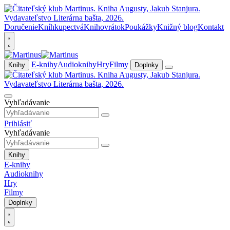
Doručenie
Kníhkupectvá
Knihovrátok
Poukážky
Knižný blog
Kontakt
E-knihy
Audioknihy
Hry
Filmy
Knihy
Doplnky
Vyhľadávanie
Prihlásiť
Vyhľadávanie
Knihy
E-knihy
Audioknihy
Hry
Filmy
Doplnky