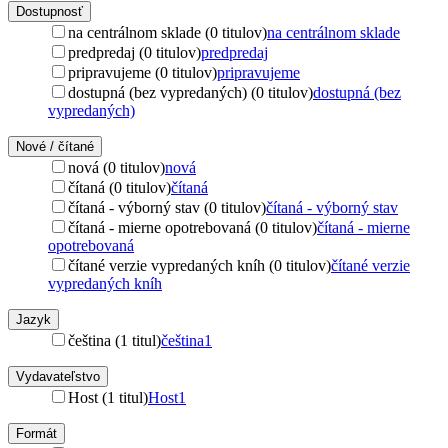
Dostupnosť
na centrálnom sklade (0 titulov)
na centrálnom sklade
predpredaj (0 titulov)
predpredaj
pripravujeme (0 titulov)
pripravujeme
dostupná (bez vypredaných) (0 titulov)
dostupná (bez
vypredaných)
Nové / čítané
nová (0 titulov)
nová
čítaná (0 titulov)
čítaná
čítaná - výborný stav (0 titulov)
čítaná - výborný stav
čítaná - mierne opotrebovaná (0 titulov)
čítaná - mierne
opotrebovaná
čítané verzie vypredaných kníh (0 titulov)
čítané verzie
vypredaných kníh
Jazyk
čeština (1 titul)
čeština
1
Vydavateľstvo
Host (1 titul)
Host
1
Formát