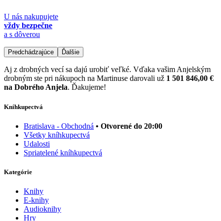
U nás nakupujete
vždy bezpečne
a s dôverou
Predchádzajúce
Ďalšie
Aj z drobných vecí sa dajú urobiť veľké. Vďaka vašim Anjelským
drobným ste pri nákupoch na Martinuse darovali už
1 501 846,00 €
na Dobrého Anjela
. Ďakujeme!
Kníhkupectvá
Bratislava - Obchodná
• Otvorené do 20:00
Všetky kníhkupectvá
Udalosti
Spriatelené kníhkupectvá
Kategórie
Knihy
E-knihy
Audioknihy
Hry