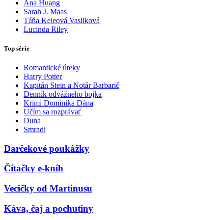
Ana Huang
Sarah J. Maas
Táňa Keleová Vasilková
Lucinda Riley
Top série
Romantické úteky
Harry Potter
Kapitán Stein a Notár Barbarič
Denník odvážneho bojka
Krimi Dominika Dána
Učím sa rozprávať
Duna
Smradi
Darčekové poukážky
Čítačky e-kníh
Vecičky od Martinusu
Káva, čaj a pochutiny