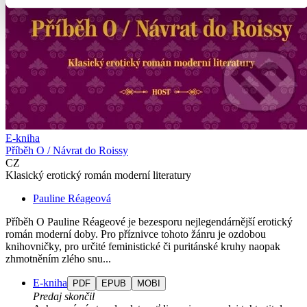
E-kniha
Příběh O / Návrat do Roissy
CZ
Klasický erotický román moderní literatury
Pauline Réageová
Příběh O Pauline Réageové je bezesporu nejlegendárnější erotický
román moderní doby. Pro příznivce tohoto žánru je ozdobou
knihovničky, pro určité feministické či puritánské kruhy naopak
zhmotněním zlého snu...
E-kniha
PDF
EPUB
MOBI
Predaj skončil