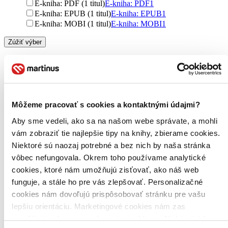
E-kniha: PDF (1 titul)
E-kniha: PDF
1
E-kniha: EPUB (1 titul)
E-kniha: EPUB
1
E-kniha: MOBI (1 titul)
E-kniha: MOBI
1
Zúžiť výber
Zoradiť
Môžeme pracovať s cookies a kontaktnými údajmi?
Bestsellery
Aby sme vedeli, ako sa na našom webe správate, a mohli
Top hodnotené
Novinky
vám zobraziť tie najlepšie tipy na knihy, zbierame cookies.
Najdrahšie
Niektoré sú naozaj potrebné a bez nich by naša stránka
Najlacnejšie
vôbec nefungovala. Okrem toho používame analytické
Najvyššia zľava
cookies, ktoré nám umožňujú zisťovať, ako náš web
funguje, a stále ho pre vás zlepšovať. Personalizačné
Použité filtre
Zrušiť filtre
cookies nám dovoľujú prispôsobovať stránku pre vašu
E-knihy
lepšiu orientáciu. Marketingové cookies nám zas
umožňujú zobrazenie relevantnej reklamy. Niektoré údaje