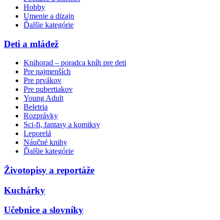
Hobby
Umenie a dizajn
Ďalšie kategórie
Deti a mládež
Knihorad – poradca kníh pre deti
Pre najmenších
Pre prvákov
Pre pubertiakov
Young Adult
Beletria
Rozprávky
Sci-fi, fantasy a komiksy
Leporelá
Náučné knihy
Ďalšie kategórie
Životopisy a reportáže
Kuchárky
Učebnice a slovníky