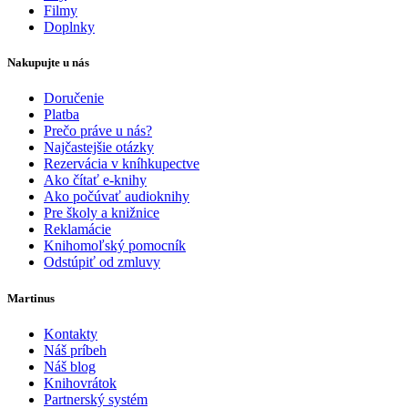
Filmy
Doplnky
Nakupujte u nás
Doručenie
Platba
Prečo práve u nás?
Najčastejšie otázky
Rezervácia v kníhkupectve
Ako čítať e-knihy
Ako počúvať audioknihy
Pre školy a knižnice
Reklamácie
Knihomoľský pomocník
Odstúpiť od zmluvy
Martinus
Kontakty
Náš príbeh
Náš blog
Knihovrátok
Partnerský systém