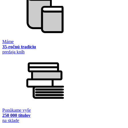
Máme
35-ročnú tradíciu
predaja kníh
Ponúkame vyše
250 000 titulov
na sklade