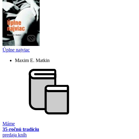
Úplne najviac
Maxim E. Matkin
Máme
35-ročnú tradíciu
predaja kníh