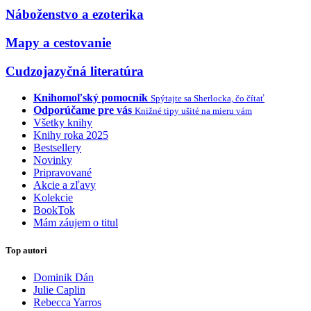
Náboženstvo a ezoterika
Mapy a cestovanie
Cudzojazyčná literatúra
Knihomoľský pomocník
Spýtajte sa Sherlocka, čo čítať
Odporúčame pre vás
Knižné tipy ušité na mieru vám
Všetky knihy
Knihy roka 2025
Bestsellery
Novinky
Pripravované
Akcie a zľavy
Kolekcie
BookTok
Mám záujem o titul
Top autori
Dominik Dán
Julie Caplin
Rebecca Yarros