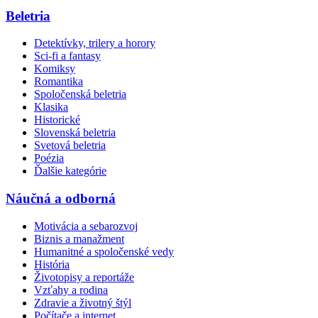
Beletria
Detektívky, trilery a horory
Sci-fi a fantasy
Komiksy
Romantika
Spoločenská beletria
Klasika
Historické
Slovenská beletria
Svetová beletria
Poézia
Ďalšie kategórie
Náučná a odborná
Motivácia a sebarozvoj
Biznis a manažment
Humanitné a spoločenské vedy
História
Životopisy a reportáže
Vzťahy a rodina
Zdravie a životný štýl
Počítače a internet