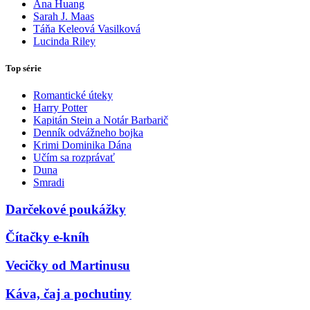
Ana Huang
Sarah J. Maas
Táňa Keleová Vasilková
Lucinda Riley
Top série
Romantické úteky
Harry Potter
Kapitán Stein a Notár Barbarič
Denník odvážneho bojka
Krimi Dominika Dána
Učím sa rozprávať
Duna
Smradi
Darčekové poukážky
Čítačky e-kníh
Vecičky od Martinusu
Káva, čaj a pochutiny