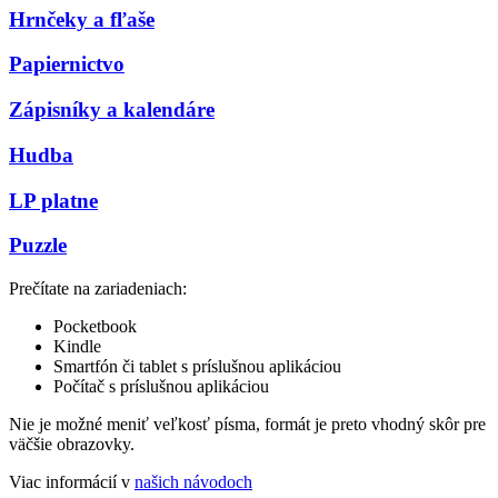
Hrnčeky a fľaše
Papiernictvo
Zápisníky a kalendáre
Hudba
LP platne
Puzzle
Prečítate na zariadeniach:
Pocketbook
Kindle
Smartfón či tablet s príslušnou aplikáciou
Počítač s príslušnou aplikáciou
Nie je možné meniť veľkosť písma, formát je preto vhodný skôr pre
väčšie obrazovky.
Viac informácií v
našich návodoch