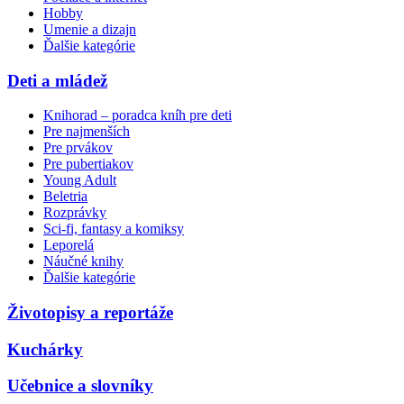
Hobby
Umenie a dizajn
Ďalšie kategórie
Deti a mládež
Knihorad – poradca kníh pre deti
Pre najmenších
Pre prvákov
Pre pubertiakov
Young Adult
Beletria
Rozprávky
Sci-fi, fantasy a komiksy
Leporelá
Náučné knihy
Ďalšie kategórie
Životopisy a reportáže
Kuchárky
Učebnice a slovníky