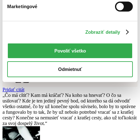
Najvyššia zľava
Marketingové
Použité filtre
Zrušiť filtre
v zľave
Knihy
Zobraziť detaily
Nebol nájdený
žiadny titul
vyhovujúci zadaným podmienkam.
Skúste prosím zmeniť vyhľadávaný výraz.
Povoliť všetko
Chcete poradiť knihu?
Náš pomocník Sherlock vám ju s radosťou vypátra!
Odmietnuť
Knihomoľský pomocník
Pridať citát
Čo má cítiť? Kam má kráčať? Na koho sa hnevať? O čo sa
usilovať? Kde je ten jediný pevný bod, od ktorého sa dá odvodiť
všetko ostatné, čo by už konečne spolu súviselo, bolo by to správne
a fungovalo by to tak, že by už nebolo potrebné vracať sa z kratšej
cesty? Konečne sa nemusieť vracať z kratšej cesty, ako už toľkokrát
za svoj dospelý život.