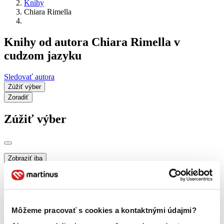
Knihy
Chiara Rimella
Knihy od autora Chiara Rimella v
cudzom jazyku
Sledovať autora
Zúžiť výber
Zoradiť
Zúžiť výber
Zobraziť iba
novinky (0 titulov)
novinky
zľavnené tituly (0 titulov)
zľavnené tituly
Dostupnosť
na centrálnom sklade (0 titulov)
na centrálnom sklade
Môžeme pracovať s cookies a kontaktnými údajmi?
predpredaj (0 titulov)
predpredaj