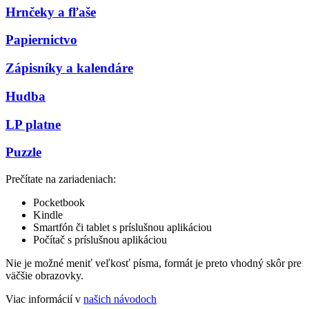
Hrnčeky a fľaše
Papiernictvo
Zápisníky a kalendáre
Hudba
LP platne
Puzzle
Prečítate na zariadeniach:
Pocketbook
Kindle
Smartfón či tablet s príslušnou aplikáciou
Počítač s príslušnou aplikáciou
Nie je možné meniť veľkosť písma, formát je preto vhodný skôr pre
väčšie obrazovky.
Viac informácií v
našich návodoch