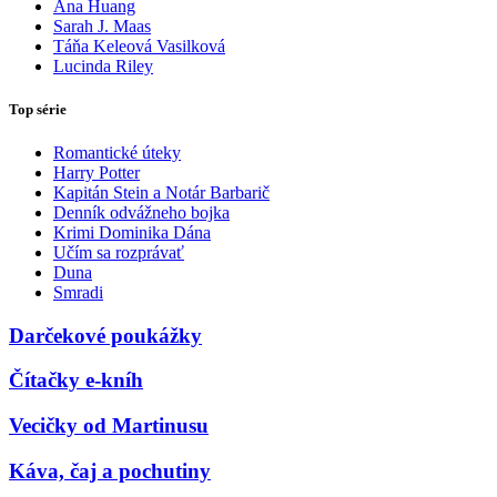
Ana Huang
Sarah J. Maas
Táňa Keleová Vasilková
Lucinda Riley
Top série
Romantické úteky
Harry Potter
Kapitán Stein a Notár Barbarič
Denník odvážneho bojka
Krimi Dominika Dána
Učím sa rozprávať
Duna
Smradi
Darčekové poukážky
Čítačky e-kníh
Vecičky od Martinusu
Káva, čaj a pochutiny