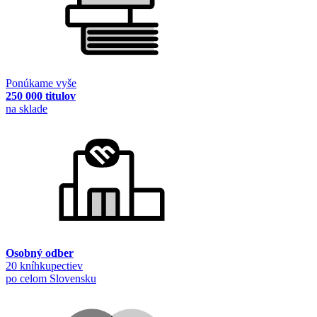
Ponúkame vyše
250 000 titulov
na sklade
Osobný odber
20 kníhkupectiev
po celom Slovensku