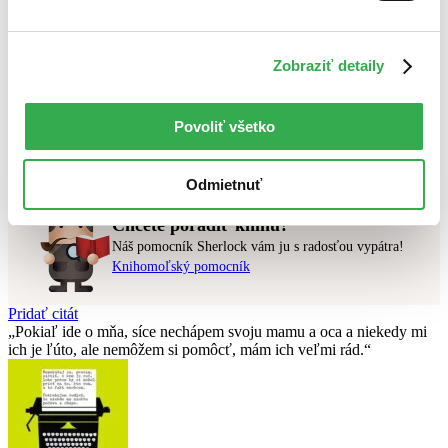
Najlacnejšie
Najvyššia zľava
Zobraziť detaily
Použité filtre
Zrušiť filtre
V cudzom jazyku
čítané - výborný stav
Povoliť všetko
Nebol nájdený
žiadny titul
vyhovujúci zadaným podmienkam.
Skúste prosím zmeniť vyhľadávaný výraz.
Odmietnuť
Chcete poradiť knihu?
Náš pomocník Sherlock vám ju s radosťou vypátra!
Knihomoľský pomocník
Pridať citát
Pokiaľ ide o mňa, síce nechápem svoju mamu a oca a niekedy mi
ich je ľúto, ale nemôžem si pomôcť, mám ich veľmi rád.