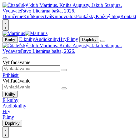
Doručenie
Kníhkupectvá
Knihovrátok
Poukážky
Knižný blog
Kontakt
E-knihy
Audioknihy
Hry
Filmy
Knihy
Doplnky
Vyhľadávanie
Prihlásiť
Vyhľadávanie
Knihy
E-knihy
Audioknihy
Hry
Filmy
Doplnky