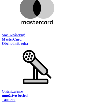
Sme 7-násobný
MasterCard
Obchodník roka
Organizujeme
množstvo besied
s autormi