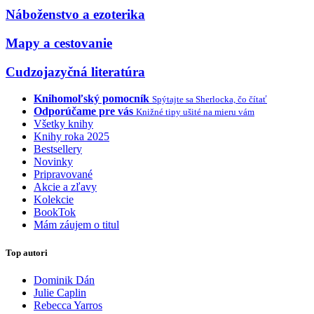
Náboženstvo a ezoterika
Mapy a cestovanie
Cudzojazyčná literatúra
Knihomoľský pomocník
Spýtajte sa Sherlocka, čo čítať
Odporúčame pre vás
Knižné tipy ušité na mieru vám
Všetky knihy
Knihy roka 2025
Bestsellery
Novinky
Pripravované
Akcie a zľavy
Kolekcie
BookTok
Mám záujem o titul
Top autori
Dominik Dán
Julie Caplin
Rebecca Yarros