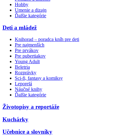
Hobby
Umenie a dizajn
Ďalšie kategórie
Deti a mládež
Knihorad – poradca kníh pre deti
Pre najmenších
Pre prvákov
Pre pubertiakov
Young Adult
Beletria
Rozprávky
Sci-fi, fantasy a komiksy
Leporelá
Náučné knihy
Ďalšie kategórie
Životopisy a reportáže
Kuchárky
Učebnice a slovníky