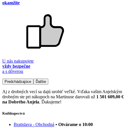
okamžite
U nás nakupujete
vždy bezpečne
a s dôverou
Predchádzajúce
Ďalšie
Aj z drobných vecí sa dajú urobiť veľké. Vďaka vašim Anjelským
drobným ste pri nákupoch na Martinuse darovali už
1 501 609,00 €
na Dobrého Anjela
. Ďakujeme!
Kníhkupectvá
Bratislava - Obchodná
• Otvárame o 10:00