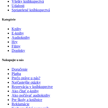
Všetky kníhkupectvá
Udalosti
Spriatelené kníhkupectvá
Kategórie
Knihy
E-knihy
Audioknihy
Hry
Filmy
Doplnky
Nakupujte u nás
Doručenie
Platba
Prečo práve u nás?
Najčastejšie otázky
Rezervácia v kníhkupectve
Ako čítať e-knihy
Ako počúvať audioknihy
Pre školy a knižnice
Reklamácie