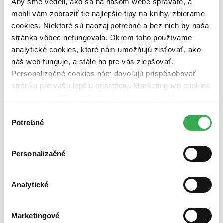
Aby sme vedeli, ako sa na našom webe správate, a
pripravujeme (0 titulov)
pripravujeme
dostupná (bez vypredaných) (0 titulov)
dostupná (bez
mohli vám zobraziť tie najlepšie tipy na knihy, zbierame
vypredaných)
cookies. Niektoré sú naozaj potrebné a bez nich by naša
stránka vôbec nefungovala. Okrem toho používame
Nové / čítané
analytické cookies, ktoré nám umožňujú zisťovať, ako
nová (0 titulov)
nová
čítaná (0 titulov)
čítaná
náš web funguje, a stále ho pre vás zlepšovať.
čítaná - výborný stav (0 titulov)
čítaná - výborný stav
Personalizačné cookies nám dovoľujú prispôsobovať
čítaná - mierne opotrebovaná (0 titulov)
čítaná - mierne
stránku pre vašu lepšiu orientáciu. Marketingové cookies
opotrebovaná
nám zas umožňujú zobrazenie relevantnej reklamy.
čítané verzie vypredaných kníh (0 titulov)
čítané verzie
vypredaných kníh
Niektoré údaje zdieľame aj s tretími stranami. Veľmi by
Výber
nám pomohlo, keby sme mohli používať všetky tieto
Potrebné
súhlasu
Zúžiť výber
cookies. Ďakujeme!
Zoradiť
Personalizačné
Analytické
Bestsellery
Top hodnotené
Novinky
Marketingové
Najdrahšie