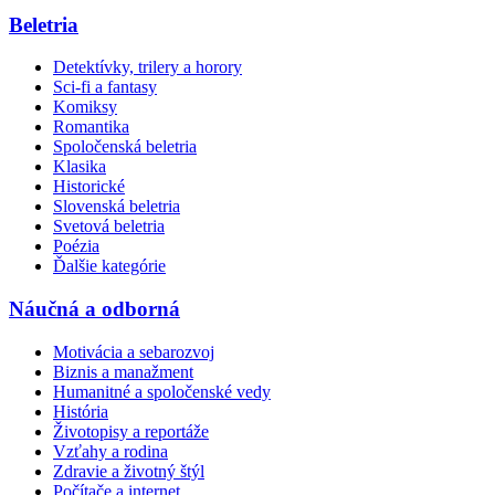
Beletria
Detektívky, trilery a horory
Sci-fi a fantasy
Komiksy
Romantika
Spoločenská beletria
Klasika
Historické
Slovenská beletria
Svetová beletria
Poézia
Ďalšie kategórie
Náučná a odborná
Motivácia a sebarozvoj
Biznis a manažment
Humanitné a spoločenské vedy
História
Životopisy a reportáže
Vzťahy a rodina
Zdravie a životný štýl
Počítače a internet