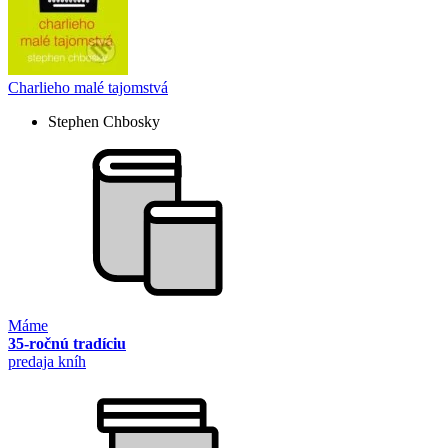
Charlieho malé tajomstvá
Stephen Chbosky
Máme
35-ročnú tradíciu
predaja kníh