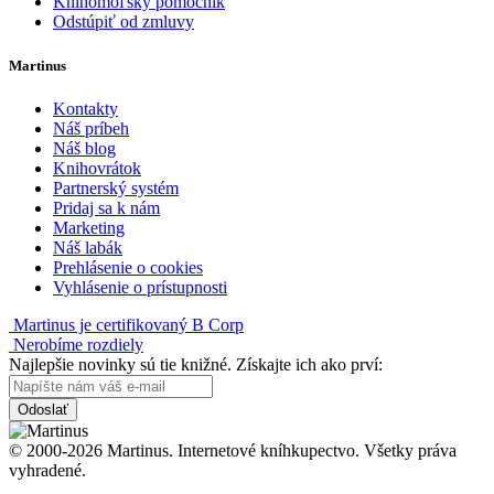
Knihomoľský pomocník
Odstúpiť od zmluvy
Martinus
Kontakty
Náš príbeh
Náš blog
Knihovrátok
Partnerský systém
Pridaj sa k nám
Marketing
Náš labák
Prehlásenie o cookies
Vyhlásenie o prístupnosti
Martinus je certifikovaný B Corp
Nerobíme rozdiely
Najlepšie novinky sú tie knižné. Získajte ich ako prví:
Odoslať
© 2000-2026 Martinus. Internetové kníhkupectvo. Všetky práva
vyhradené.