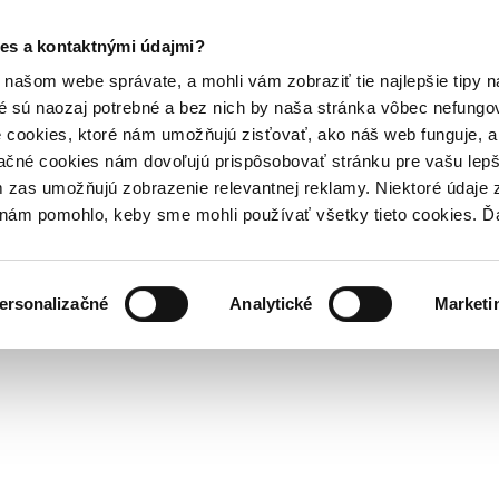
es a kontaktnými údajmi?
našom webe správate, a mohli vám zobraziť tie najlepšie tipy n
é sú naozaj potrebné a bez nich by naša stránka vôbec nefung
 cookies, ktoré nám umožňujú zisťovať, ako náš web funguje, a 
ačné cookies nám dovoľujú prispôsobovať stránku pre vašu lepši
zas umožňujú zobrazenie relevantnej reklamy. Niektoré údaje z
y nám pomohlo, keby sme mohli používať všetky tieto cookies. 
ersonalizačné
Analytické
Marketi