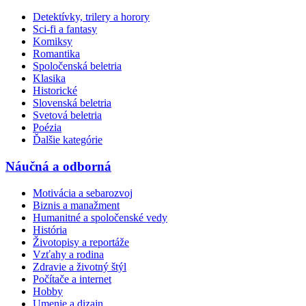
Detektívky, trilery a horory
Sci-fi a fantasy
Komiksy
Romantika
Spoločenská beletria
Klasika
Historické
Slovenská beletria
Svetová beletria
Poézia
Ďalšie kategórie
Náučná a odborná
Motivácia a sebarozvoj
Biznis a manažment
Humanitné a spoločenské vedy
História
Životopisy a reportáže
Vzťahy a rodina
Zdravie a životný štýl
Počítače a internet
Hobby
Umenie a dizajn