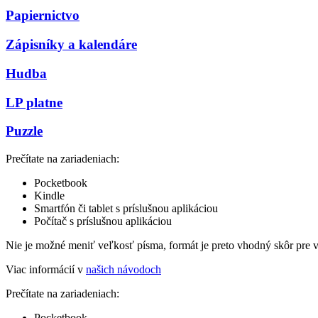
Papiernictvo
Zápisníky a kalendáre
Hudba
LP platne
Puzzle
Prečítate na zariadeniach:
Pocketbook
Kindle
Smartfón či tablet s príslušnou aplikáciou
Počítač s príslušnou aplikáciou
Nie je možné meniť veľkosť písma, formát je preto vhodný skôr pre 
Viac informácií v
našich návodoch
Prečítate na zariadeniach:
Pocketbook