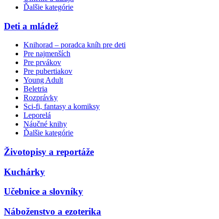
Ďalšie kategórie
Deti a mládež
Knihorad – poradca kníh pre deti
Pre najmenších
Pre prvákov
Pre pubertiakov
Young Adult
Beletria
Rozprávky
Sci-fi, fantasy a komiksy
Leporelá
Náučné knihy
Ďalšie kategórie
Životopisy a reportáže
Kuchárky
Učebnice a slovníky
Náboženstvo a ezoterika