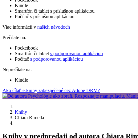
Kindle
Smartfón či tablet s príslušnou aplikáciou
Počítač s príslušnou aplikáciou
Viac informácií v
našich návodoch
Prečítate na:
Pocketbook
Smartfón či tablet
s podporovanou aplikáciou
Počítač
s podporovanou aplikáciou
Neprečítate na:
Kindle
Ako čítať e-knihy zabezpečené cez Adobe DRM?
Knihy
Chiara Rimella
Knihy v predpredaji od autora Chiara Rim