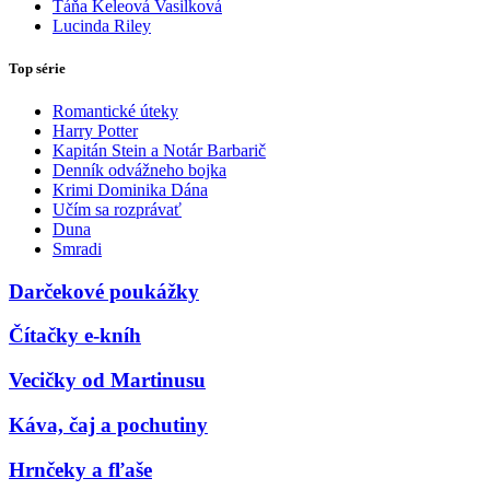
Táňa Keleová Vasilková
Lucinda Riley
Top série
Romantické úteky
Harry Potter
Kapitán Stein a Notár Barbarič
Denník odvážneho bojka
Krimi Dominika Dána
Učím sa rozprávať
Duna
Smradi
Darčekové poukážky
Čítačky e-kníh
Vecičky od Martinusu
Káva, čaj a pochutiny
Hrnčeky a fľaše