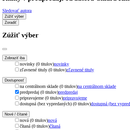
Sledovať autora
Zúžiť výber
Zoradiť
Zúžiť výber
Zobraziť iba
novinky (0 titulov)
novinky
zľavnené tituly (0 titulov)
zľavnené tituly
Dostupnosť
na centrálnom sklade (0 titulov)
na centrálnom sklade
predpredaj (0 titulov)
predpredaj
pripravujeme (0 titulov)
pripravujeme
dostupná (bez vypredaných) (0 titulov)
dostupná (bez vypre
Nové / čítané
nová (0 titulov)
nová
čítaná (0 titulov)
čítaná