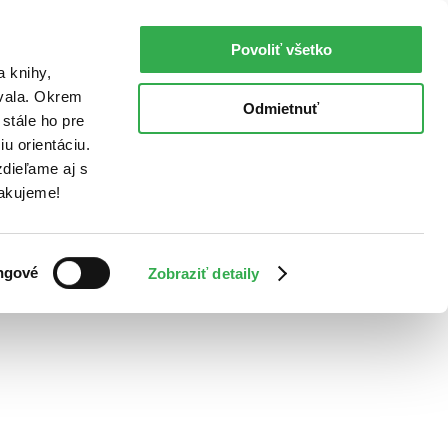
Povoliť všetko
a knihy,
ovala. Okrem
Odmietnuť
stále ho pre
u orientáciu.
dieľame aj s
Ďakujeme!
ngové
Zobraziť detaily