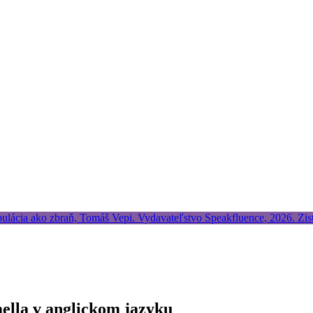
ella v anglickom jazyku