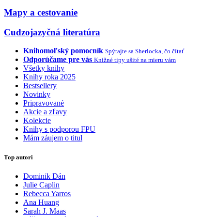
Mapy a cestovanie
Cudzojazyčná literatúra
Knihomoľský pomocník
Spýtajte sa Sherlocka, čo čítať
Odporúčame pre vás
Knižné tipy ušité na mieru vám
Všetky knihy
Knihy roka 2025
Bestsellery
Novinky
Pripravované
Akcie a zľavy
Kolekcie
Knihy s podporou FPU
Mám záujem o titul
Top autori
Dominik Dán
Julie Caplin
Rebecca Yarros
Ana Huang
Sarah J. Maas