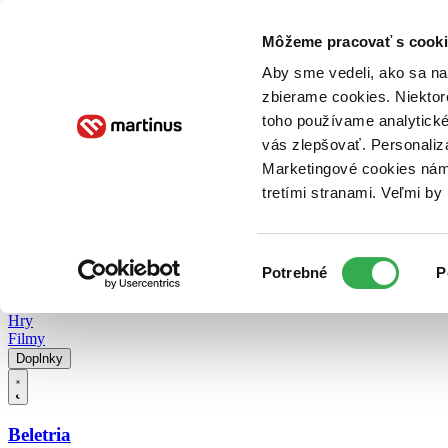
Doručenie
Kníhkupectvá
Knihovrátok
Poukážky
Knižný blog
Kontakt
Môžeme pracovať s cooki
Aby sme vedeli, ako sa na 
zbierame cookies. Niektor
E-knihy
Audioknihy
Hry
Filmy
Knihy
Doplnky
toho používame analytické
vás zlepšovať. Personaliz
Vyhľadávanie
Marketingové cookies nám 
tretími stranami. Veľmi b
Prihlásiť
Vyhľadávanie
Výber
Knihy
Potrebné
P
súhlasu
E-knihy
Audioknihy
Hry
Filmy
Doplnky
Beletria