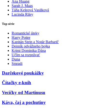
Ana Huang
Sarah J. Maas
Táňa Keleová Vasilková
Lucinda Riley
Top série
Romantické úteky
Harry Potter
Kapitán Stein a Notár Barbarič
Denník odvážneho bojka
Krimi Dominika Dána
Učím sa rozprávať
Duna
Smradi
Darčekové poukážky
Čítačky e-kníh
Vecičky od Martinusu
Káva, čaj a pochutiny