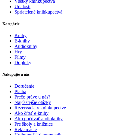
Všetky kníhkupectvá
Udalosti
Spriatelené kníhkupectvá
Kategórie
Knihy
E-knihy
Audioknihy
Hry
Filmy
Doplnky
Nakupujte u nás
Doručenie
Platba
Prečo práve u nás?
Najčastejšie otázky
Rezervácia v kníhkupectve
Ako čítať e-knihy
Ako počúvať audioknihy
Pre školy a knižnice
Reklamácie
Knihomoľský pomocník