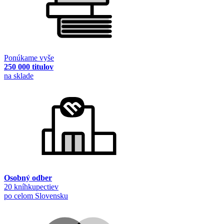
Ponúkame vyše
250 000 titulov
na sklade
Osobný odber
20 kníhkupectiev
po celom Slovensku