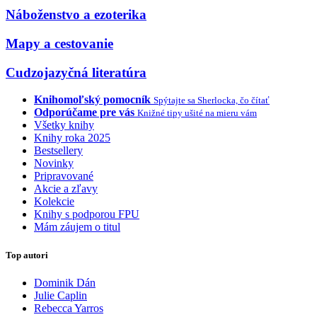
Náboženstvo a ezoterika
Mapy a cestovanie
Cudzojazyčná literatúra
Knihomoľský pomocník
Spýtajte sa Sherlocka, čo čítať
Odporúčame pre vás
Knižné tipy ušité na mieru vám
Všetky knihy
Knihy roka 2025
Bestsellery
Novinky
Pripravované
Akcie a zľavy
Kolekcie
Knihy s podporou FPU
Mám záujem o titul
Top autori
Dominik Dán
Julie Caplin
Rebecca Yarros