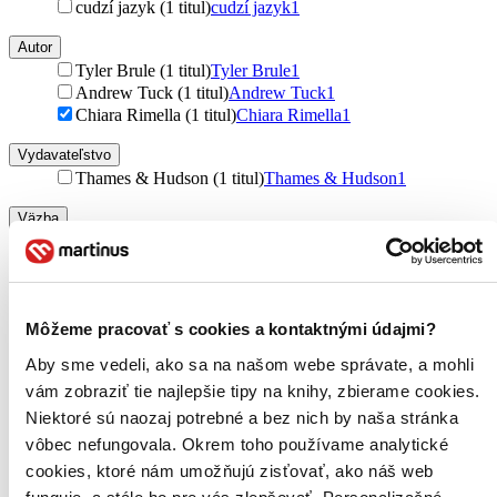
cudzí jazyk (1 titul)
cudzí jazyk
1
Autor
Tyler Brule (1 titul)
Tyler Brule
1
Andrew Tuck (1 titul)
Andrew Tuck
1
Chiara Rimella (1 titul)
Chiara Rimella
1
Vydavateľstvo
Thames & Hudson (1 titul)
Thames & Hudson
1
Väzba
pevná väzba (1 titul)
pevná väzba
1
Zúžiť výber
Zoradiť
Môžeme pracovať s cookies a kontaktnými údajmi?
Aby sme vedeli, ako sa na našom webe správate, a mohli
vám zobraziť tie najlepšie tipy na knihy, zbierame cookies.
Niektoré sú naozaj potrebné a bez nich by naša stránka
Bestsellery
vôbec nefungovala. Okrem toho používame analytické
Top hodnotené
cookies, ktoré nám umožňujú zisťovať, ako náš web
Novinky
Najdrahšie