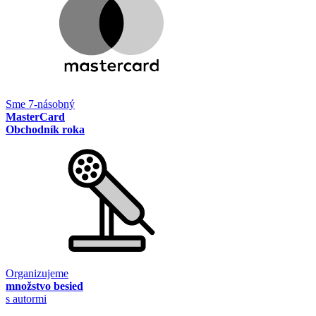
Sme 7-násobný
MasterCard
Obchodník roka
Organizujeme
množstvo besied
s autormi