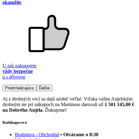
okamžite
U nás nakupujete
vždy bezpečne
a s dôverou
Predchádzajúce
Ďalšie
Aj z drobných vecí sa dajú urobiť veľké. Vďaka vašim Anjelským
drobným ste pri nákupoch na Martinuse darovali už
1 501 145,00 €
na Dobrého Anjela
. Ďakujeme!
Kníhkupectvá
Bratislava - Obchodná
• Otvárame o 8:30