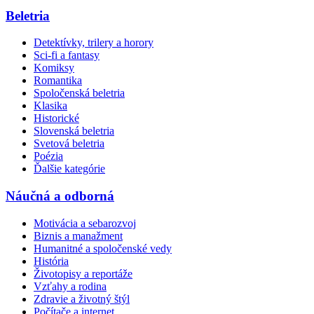
Beletria
Detektívky, trilery a horory
Sci-fi a fantasy
Komiksy
Romantika
Spoločenská beletria
Klasika
Historické
Slovenská beletria
Svetová beletria
Poézia
Ďalšie kategórie
Náučná a odborná
Motivácia a sebarozvoj
Biznis a manažment
Humanitné a spoločenské vedy
História
Životopisy a reportáže
Vzťahy a rodina
Zdravie a životný štýl
Počítače a internet