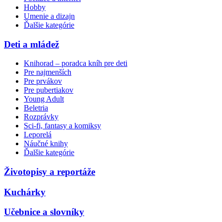
Hobby
Umenie a dizajn
Ďalšie kategórie
Deti a mládež
Knihorad – poradca kníh pre deti
Pre najmenších
Pre prvákov
Pre pubertiakov
Young Adult
Beletria
Rozprávky
Sci-fi, fantasy a komiksy
Leporelá
Náučné knihy
Ďalšie kategórie
Životopisy a reportáže
Kuchárky
Učebnice a slovníky