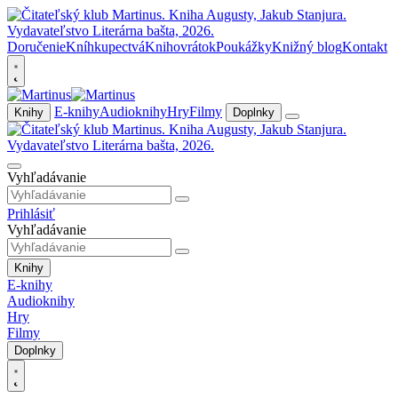
Doručenie
Kníhkupectvá
Knihovrátok
Poukážky
Knižný blog
Kontakt
E-knihy
Audioknihy
Hry
Filmy
Knihy
Doplnky
Vyhľadávanie
Prihlásiť
Vyhľadávanie
Knihy
E-knihy
Audioknihy
Hry
Filmy
Doplnky