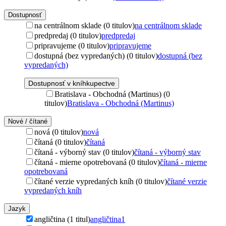
Dostupnosť
na centrálnom sklade (0 titulov)
na centrálnom sklade
predpredaj (0 titulov)
predpredaj
pripravujeme (0 titulov)
pripravujeme
dostupná (bez vypredaných) (0 titulov)
dostupná (bez
vypredaných)
Dostupnosť v kníhkupectve
Bratislava - Obchodná (Martinus) (0
titulov)
Bratislava - Obchodná (Martinus)
Nové / čítané
nová (0 titulov)
nová
čítaná (0 titulov)
čítaná
čítaná - výborný stav (0 titulov)
čítaná - výborný stav
čítaná - mierne opotrebovaná (0 titulov)
čítaná - mierne
opotrebovaná
čítané verzie vypredaných kníh (0 titulov)
čítané verzie
vypredaných kníh
Jazyk
angličtina (1 titul)
angličtina
1