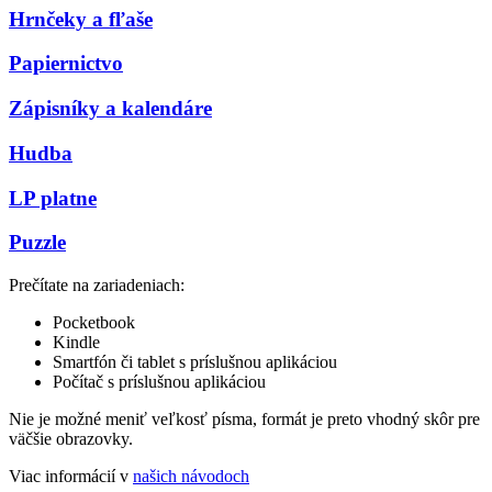
Hrnčeky a fľaše
Papiernictvo
Zápisníky a kalendáre
Hudba
LP platne
Puzzle
Prečítate na zariadeniach:
Pocketbook
Kindle
Smartfón či tablet s príslušnou aplikáciou
Počítač s príslušnou aplikáciou
Nie je možné meniť veľkosť písma, formát je preto vhodný skôr pre
väčšie obrazovky.
Viac informácií v
našich návodoch