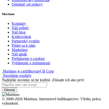
Odstúpiť od zmluvy
Martinus
Kontakty
Náš príbeh
Náš blog
Knihovrátok
Partnerský systém
Pridaj sa k nám
Marketing
Náš labák
Prehlásenie o cookies
Vyhlásenie o prístupnosti
Martinus je certifikovaný B Corp
Nerobíme rozdiely
Najlepšie novinky sú tie knižné. Získajte ich ako prví:
Odoslať
© 2000-2026 Martinus. Internetové kníhkupectvo. Všetky práva
vyhradené.