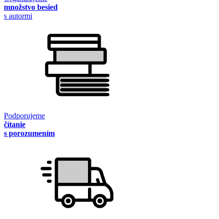
množstvo besied
s autormi
Podporujeme
čítanie
s porozumením