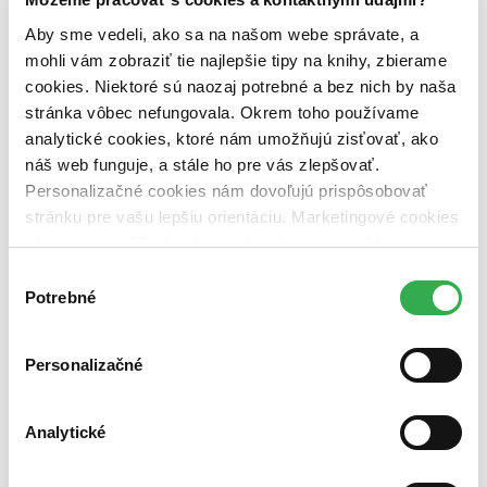
pripravujeme (0 titulov)
pripravujeme
Aby sme vedeli, ako sa na našom webe správate, a
dostupná (bez vypredaných) (0 titulov)
dostupná (bez
vypredaných)
mohli vám zobraziť tie najlepšie tipy na knihy, zbierame
cookies. Niektoré sú naozaj potrebné a bez nich by naša
Nové / čítané
stránka vôbec nefungovala. Okrem toho používame
nová (0 titulov)
nová
analytické cookies, ktoré nám umožňujú zisťovať, ako
čítaná (0 titulov)
čítaná
čítaná - výborný stav (0 titulov)
čítaná - výborný stav
náš web funguje, a stále ho pre vás zlepšovať.
čítaná - mierne opotrebovaná (0 titulov)
čítaná - mierne
Personalizačné cookies nám dovoľujú prispôsobovať
opotrebovaná
stránku pre vašu lepšiu orientáciu. Marketingové cookies
čítané verzie vypredaných kníh (0 titulov)
čítané verzie
nám zas umožňujú zobrazenie relevantnej reklamy.
vypredaných kníh
Niektoré údaje zdieľame aj s tretími stranami. Veľmi by
Výber
Zúžiť výber
nám pomohlo, keby sme mohli používať všetky tieto
Potrebné
súhlasu
cookies. Ďakujeme!
Zoradiť
Personalizačné
Analytické
Bestsellery
Top hodnotené
Novinky