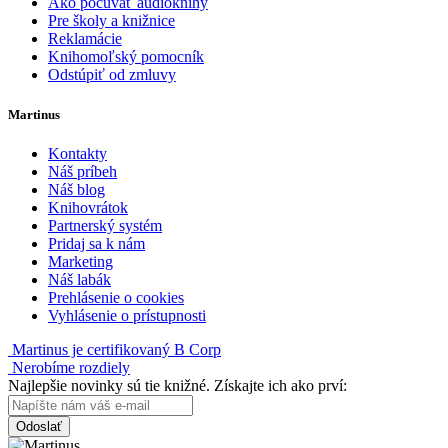
Ako počúvať audioknihy
Pre školy a knižnice
Reklamácie
Knihomoľský pomocník
Odstúpiť od zmluvy
Martinus
Kontakty
Náš príbeh
Náš blog
Knihovrátok
Partnerský systém
Pridaj sa k nám
Marketing
Náš labák
Prehlásenie o cookies
Vyhlásenie o prístupnosti
Martinus je certifikovaný B Corp
Nerobíme rozdiely
Najlepšie novinky sú tie knižné. Získajte ich ako prví:
Odoslať