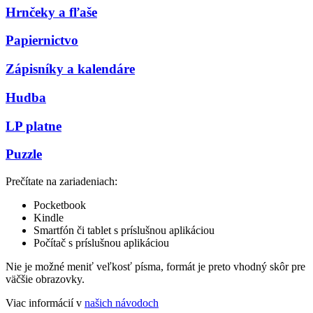
Hrnčeky a fľaše
Papiernictvo
Zápisníky a kalendáre
Hudba
LP platne
Puzzle
Prečítate na zariadeniach:
Pocketbook
Kindle
Smartfón či tablet s príslušnou aplikáciou
Počítač s príslušnou aplikáciou
Nie je možné meniť veľkosť písma, formát je preto vhodný skôr pre
väčšie obrazovky.
Viac informácií v
našich návodoch