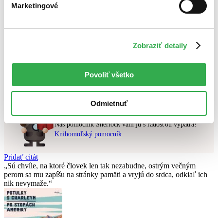
Najdrahšie
Marketingové
Najlacnejšie
Najvyššia zľava
Zobraziť detaily
Použité filtre
Zrušiť filtre
Dostupné v kníhkupectve Bratislava - Nivy (Martinus)
Nebol nájdený
žiadny titul
vyhovujúci zadaným podmienkam.
Povoliť všetko
Skúste prosím zmeniť vyhľadávaný výraz.
Odmietnuť
Chcete poradiť knihu?
Náš pomocník Sherlock vám ju s radosťou vypátra!
Knihomoľský pomocník
Pridať citát
Sú chvíle, na ktoré človek len tak nezabudne, ostrým večným
perom sa mu zapíšu na stránky pamäti a vryjú do srdca, odkiaľ ich
nik nevymaže.