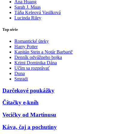
Ana Huang
Sarah J. Maas
Táňa Keleová Vasilková
Lucinda Riley
Top série
Romantické úteky
Harry Potter
Kapitán Stein a Notár Barbarič
Denník odvážneho bojka
Krimi Dominika Dána
Učím sa rozprávať
Duna
Smradi
Darčekové poukážky
Čítačky e-kníh
Vecičky od Martinusu
Káva, čaj a pochutiny