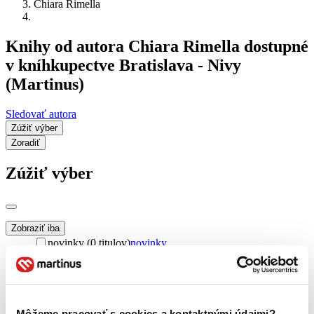
Chiara Rimella
Knihy od autora Chiara Rimella dostupné
v kníhkupectve Bratislava - Nivy
(Martinus)
Sledovať autora
Zúžiť výber
Zoradiť
Zúžiť výber
Zobraziť iba
novinky (0 titulov)
novinky
zľavnené tituly (0 titulov)
zľavnené tituly
Dostupnosť
na centrálnom sklade (0 titulov)
na centrálnom sklade
predpredaj (0 titulov)
predpredaj
Môžeme pracovať s cookies a kontaktnými údajmi?