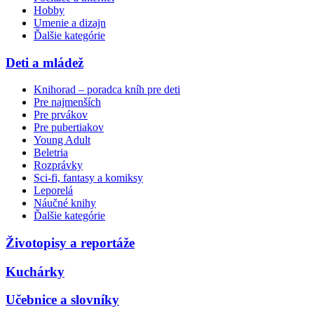
Hobby
Umenie a dizajn
Ďalšie kategórie
Deti a mládež
Knihorad – poradca kníh pre deti
Pre najmenších
Pre prvákov
Pre pubertiakov
Young Adult
Beletria
Rozprávky
Sci-fi, fantasy a komiksy
Leporelá
Náučné knihy
Ďalšie kategórie
Životopisy a reportáže
Kuchárky
Učebnice a slovníky