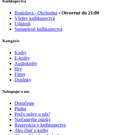
Kníhkupectvá
Bratislava - Obchodná
• Otvorené do 21:00
Všetky kníhkupectvá
Udalosti
Spriatelené kníhkupectvá
Kategórie
Knihy
E-knihy
Audioknihy
Hry
Filmy
Doplnky
Nakupujte u nás
Doručenie
Platba
Prečo práve u nás?
Najčastejšie otázky
Rezervácia v kníhkupectve
Ako čítať e-knihy