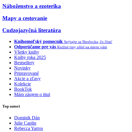
Náboženstvo a ezoterika
Mapy a cestovanie
Cudzojazyčná literatúra
Knihomoľský pomocník
Spýtajte sa Sherlocka, čo čítať
Odporúčame pre vás
Knižné tipy ušité na mieru vám
Všetky knihy
Knihy roka 2025
Bestsellery
Novinky
Pripravované
Akcie a zľavy
Kolekcie
BookTok
Mám záujem o titul
Top autori
Dominik Dán
Julie Caplin
Rebecca Yarros