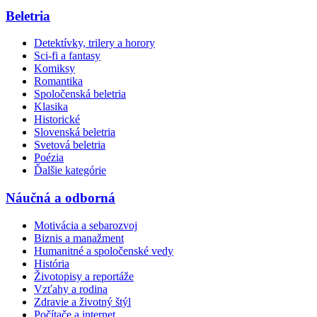
Beletria
Detektívky, trilery a horory
Sci-fi a fantasy
Komiksy
Romantika
Spoločenská beletria
Klasika
Historické
Slovenská beletria
Svetová beletria
Poézia
Ďalšie kategórie
Náučná a odborná
Motivácia a sebarozvoj
Biznis a manažment
Humanitné a spoločenské vedy
História
Životopisy a reportáže
Vzťahy a rodina
Zdravie a životný štýl
Počítače a internet