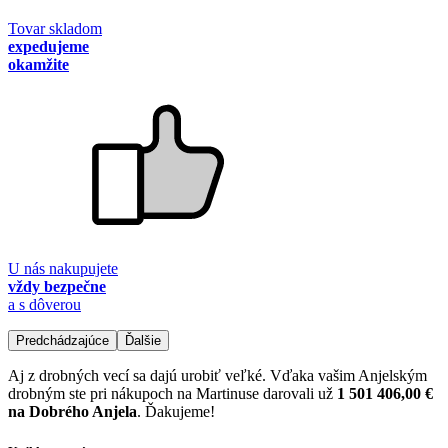
Tovar skladom
expedujeme
okamžite
U nás nakupujete
vždy bezpečne
a s dôverou
Predchádzajúce
Ďalšie
Aj z drobných vecí sa dajú urobiť veľké. Vďaka vašim Anjelským
drobným ste pri nákupoch na Martinuse darovali už
1 501 406,00 €
na Dobrého Anjela
. Ďakujeme!