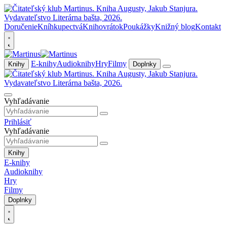
Doručenie
Kníhkupectvá
Knihovrátok
Poukážky
Knižný blog
Kontakt
E-knihy
Audioknihy
Hry
Filmy
Knihy
Doplnky
Vyhľadávanie
Prihlásiť
Vyhľadávanie
Knihy
E-knihy
Audioknihy
Hry
Filmy
Doplnky