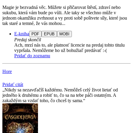
Magie je bezvadná věc. Můžete si přičarovat štěstí, zdraví nebo
sukubu, která vám bude po vůli. Ale taky se všechno může v
jednom okamžiku zvrhnout a vy proti sobě poštvete síly, které jsou
tak staré a temné, že vás mohou...
E-kniha
PDF
EPUB
MOBI
Predaj skončil
Ach, mrzí nás to, ale platnosť licencie na predaj tohto titulu
vypršala. Nemôžeme ho už bohužiaľ predávať :-(
Pridať do zoznamu
Hore
Pridať citát
Nikdy sa nezavďačíš každému. Nemôžeš celý život lietať od
jedného k druhému a robiť to, čo sa na tebe páči ostatným. A
zakaždým sa vzdať toho, čo chceš ty sama.