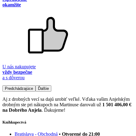
okamžite
U nás nakupujete
vždy bezpečne
a s dôverou
Predchádzajúce
Ďalšie
Aj z drobných vecí sa dajú urobiť veľké. Vďaka vašim Anjelským
drobným ste pri nákupoch na Martinuse darovali už
1 501 406,00 €
na Dobrého Anjela
. Ďakujeme!
Kníhkupectvá
Bratislava - Obchodná
• Otvorené do 21:00