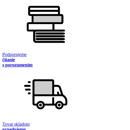
Podporujeme
čítanie
s porozumením
Tovar skladom
expedujeme