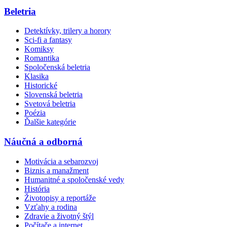
Beletria
Detektívky, trilery a horory
Sci-fi a fantasy
Komiksy
Romantika
Spoločenská beletria
Klasika
Historické
Slovenská beletria
Svetová beletria
Poézia
Ďalšie kategórie
Náučná a odborná
Motivácia a sebarozvoj
Biznis a manažment
Humanitné a spoločenské vedy
História
Životopisy a reportáže
Vzťahy a rodina
Zdravie a životný štýl
Počítače a internet