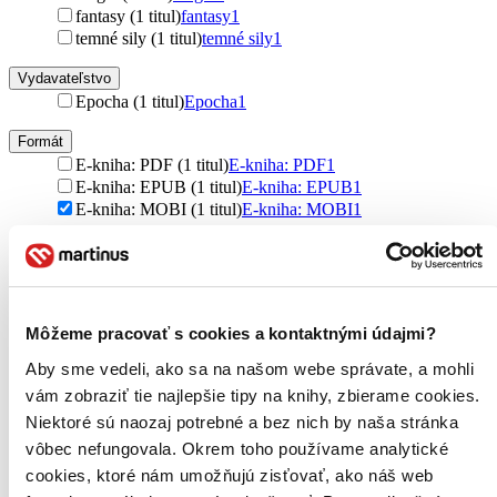
fantasy (1 titul)
fantasy
1
temné sily (1 titul)
temné sily
1
Vydavateľstvo
Epocha (1 titul)
Epocha
1
Formát
E-kniha: PDF (1 titul)
E-kniha: PDF
1
E-kniha: EPUB (1 titul)
E-kniha: EPUB
1
E-kniha: MOBI (1 titul)
E-kniha: MOBI
1
Zúžiť výber
Zoradiť
Môžeme pracovať s cookies a kontaktnými údajmi?
Aby sme vedeli, ako sa na našom webe správate, a mohli
vám zobraziť tie najlepšie tipy na knihy, zbierame cookies.
Bestsellery
Top hodnotené
Niektoré sú naozaj potrebné a bez nich by naša stránka
Novinky
vôbec nefungovala. Okrem toho používame analytické
Najdrahšie
cookies, ktoré nám umožňujú zisťovať, ako náš web
Najlacnejšie