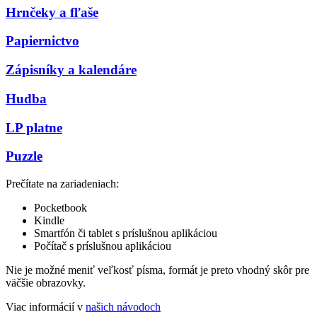
Hrnčeky a fľaše
Papiernictvo
Zápisníky a kalendáre
Hudba
LP platne
Puzzle
Prečítate na zariadeniach:
Pocketbook
Kindle
Smartfón či tablet s príslušnou aplikáciou
Počítač s príslušnou aplikáciou
Nie je možné meniť veľkosť písma, formát je preto vhodný skôr pre
väčšie obrazovky.
Viac informácií v
našich návodoch