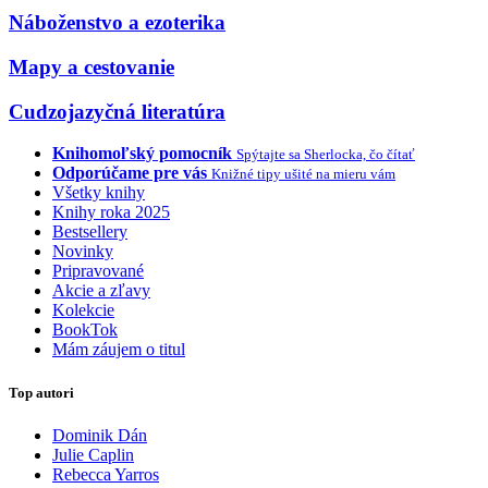
Náboženstvo a ezoterika
Mapy a cestovanie
Cudzojazyčná literatúra
Knihomoľský pomocník
Spýtajte sa Sherlocka, čo čítať
Odporúčame pre vás
Knižné tipy ušité na mieru vám
Všetky knihy
Knihy roka 2025
Bestsellery
Novinky
Pripravované
Akcie a zľavy
Kolekcie
BookTok
Mám záujem o titul
Top autori
Dominik Dán
Julie Caplin
Rebecca Yarros