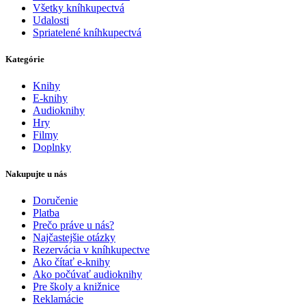
Všetky kníhkupectvá
Udalosti
Spriatelené kníhkupectvá
Kategórie
Knihy
E-knihy
Audioknihy
Hry
Filmy
Doplnky
Nakupujte u nás
Doručenie
Platba
Prečo práve u nás?
Najčastejšie otázky
Rezervácia v kníhkupectve
Ako čítať e-knihy
Ako počúvať audioknihy
Pre školy a knižnice
Reklamácie