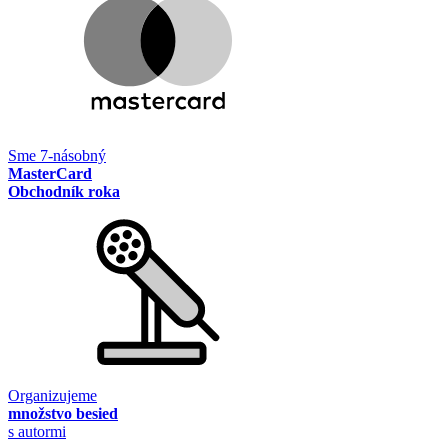
Sme 7-násobný
MasterCard
Obchodník roka
Organizujeme
množstvo besied
s autormi