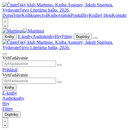
Doručenie
Kníhkupectvá
Knihovrátok
Poukážky
Knižný blog
Kontakt
E-knihy
Audioknihy
Hry
Filmy
Knihy
Doplnky
Vyhľadávanie
Prihlásiť
Vyhľadávanie
Knihy
E-knihy
Audioknihy
Hry
Filmy
Doplnky