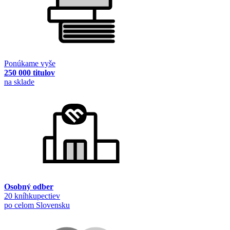
Ponúkame vyše
250 000 titulov
na sklade
Osobný odber
20 kníhkupectiev
po celom Slovensku