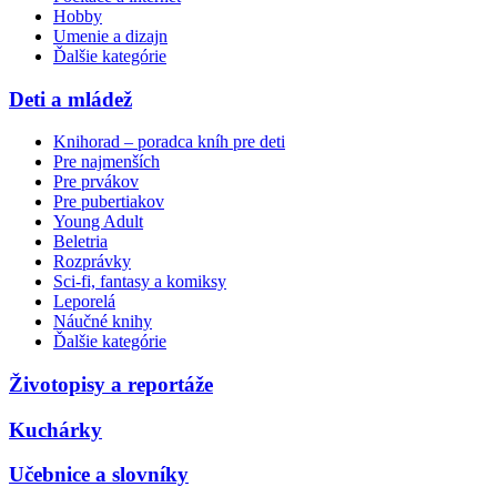
Hobby
Umenie a dizajn
Ďalšie kategórie
Deti a mládež
Knihorad – poradca kníh pre deti
Pre najmenších
Pre prvákov
Pre pubertiakov
Young Adult
Beletria
Rozprávky
Sci-fi, fantasy a komiksy
Leporelá
Náučné knihy
Ďalšie kategórie
Životopisy a reportáže
Kuchárky
Učebnice a slovníky