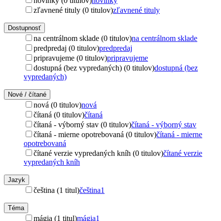
novinky (0 titulov)
novinky
zľavnené tituly (0 titulov)
zľavnené tituly
Dostupnosť
na centrálnom sklade (0 titulov)
na centrálnom sklade
predpredaj (0 titulov)
predpredaj
pripravujeme (0 titulov)
pripravujeme
dostupná (bez vypredaných) (0 titulov)
dostupná (bez
vypredaných)
Nové / čítané
nová (0 titulov)
nová
čítaná (0 titulov)
čítaná
čítaná - výborný stav (0 titulov)
čítaná - výborný stav
čítaná - mierne opotrebovaná (0 titulov)
čítaná - mierne
opotrebovaná
čítané verzie vypredaných kníh (0 titulov)
čítané verzie
vypredaných kníh
Jazyk
čeština (1 titul)
čeština
1
Téma
mágia (1 titul)
mágia
1