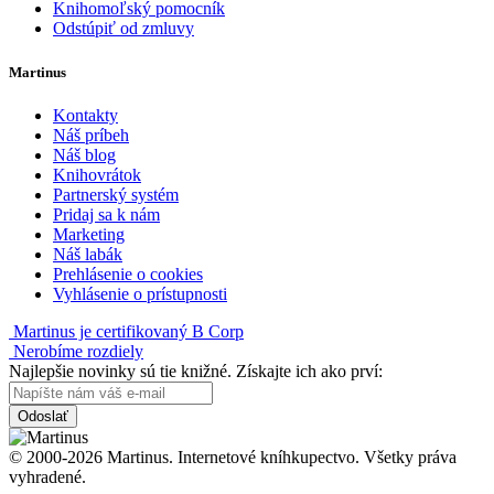
Knihomoľský pomocník
Odstúpiť od zmluvy
Martinus
Kontakty
Náš príbeh
Náš blog
Knihovrátok
Partnerský systém
Pridaj sa k nám
Marketing
Náš labák
Prehlásenie o cookies
Vyhlásenie o prístupnosti
Martinus je certifikovaný B Corp
Nerobíme rozdiely
Najlepšie novinky sú tie knižné. Získajte ich ako prví:
Odoslať
© 2000-2026 Martinus. Internetové kníhkupectvo. Všetky práva
vyhradené.