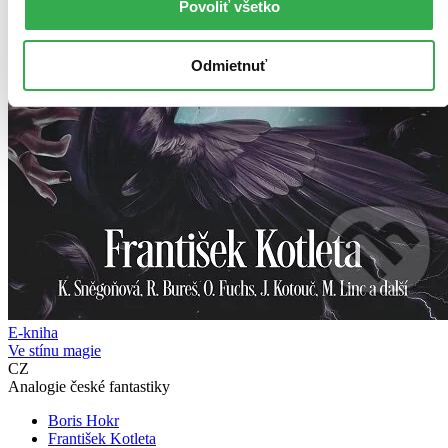
Povoliť všetko
Odmietnuť
E-kniha
Ve stínu magie
CZ
Analogie české fantastiky
Boris Hokr
František Kotleta