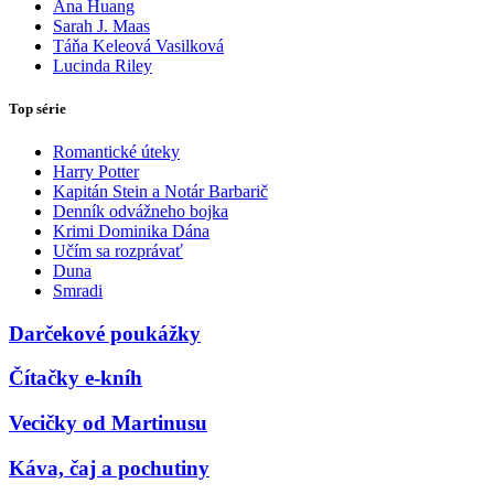
Ana Huang
Sarah J. Maas
Táňa Keleová Vasilková
Lucinda Riley
Top série
Romantické úteky
Harry Potter
Kapitán Stein a Notár Barbarič
Denník odvážneho bojka
Krimi Dominika Dána
Učím sa rozprávať
Duna
Smradi
Darčekové poukážky
Čítačky e-kníh
Vecičky od Martinusu
Káva, čaj a pochutiny