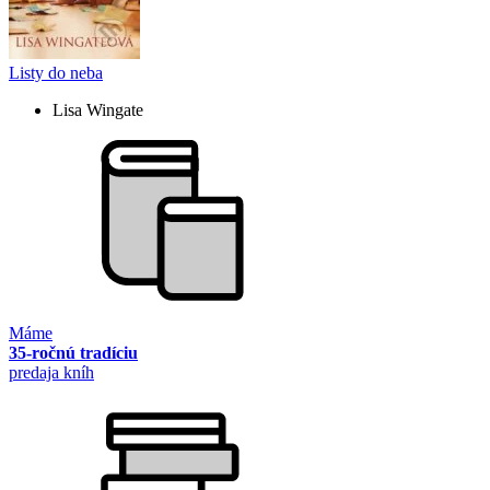
Listy do neba
Lisa Wingate
Máme
35-ročnú tradíciu
predaja kníh