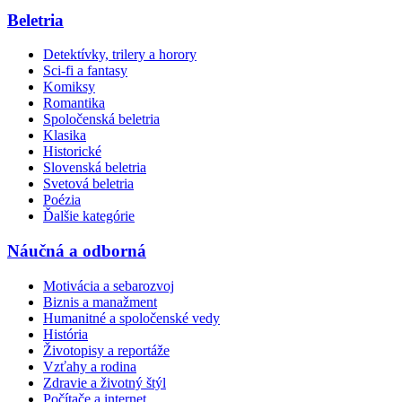
Beletria
Detektívky, trilery a horory
Sci-fi a fantasy
Komiksy
Romantika
Spoločenská beletria
Klasika
Historické
Slovenská beletria
Svetová beletria
Poézia
Ďalšie kategórie
Náučná a odborná
Motivácia a sebarozvoj
Biznis a manažment
Humanitné a spoločenské vedy
História
Životopisy a reportáže
Vzťahy a rodina
Zdravie a životný štýl
Počítače a internet