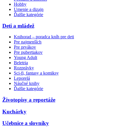
Hobby
Umenie a dizajn
Ďalšie kategórie
Deti a mládež
Knihorad – poradca kníh pre deti
Pre najmenších
Pre prvákov
Pre pubertiakov
Young Adult
Beletria
Rozprávky
Sci-fi, fantasy a komiksy
Leporelá
Náučné knihy
Ďalšie kategórie
Životopisy a reportáže
Kuchárky
Učebnice a slovníky