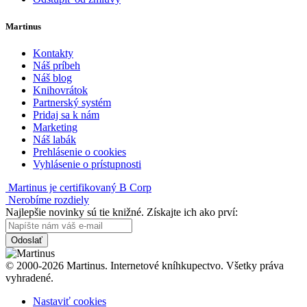
Martinus
Kontakty
Náš príbeh
Náš blog
Knihovrátok
Partnerský systém
Pridaj sa k nám
Marketing
Náš labák
Prehlásenie o cookies
Vyhlásenie o prístupnosti
Martinus je certifikovaný B Corp
Nerobíme rozdiely
Najlepšie novinky sú tie knižné. Získajte ich ako prví:
Odoslať
© 2000-2026 Martinus. Internetové kníhkupectvo. Všetky práva
vyhradené.
Nastaviť cookies