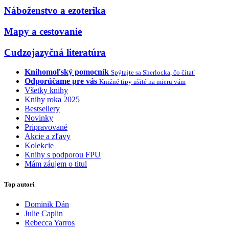
Náboženstvo a ezoterika
Mapy a cestovanie
Cudzojazyčná literatúra
Knihomoľský pomocník
Spýtajte sa Sherlocka, čo čítať
Odporúčame pre vás
Knižné tipy ušité na mieru vám
Všetky knihy
Knihy roka 2025
Bestsellery
Novinky
Pripravované
Akcie a zľavy
Kolekcie
Knihy s podporou FPU
Mám záujem o titul
Top autori
Dominik Dán
Julie Caplin
Rebecca Yarros