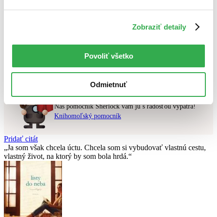
Najvyššia zľava
Zobraziť detaily
Použité filtre
Zrušiť filtre
nové
Nebol nájdený
žiadny titul
vyhovujúci zadaným podmienkam.
Povoliť všetko
Skúste prosím zmeniť vyhľadávaný výraz.
Odmietnuť
Chcete poradiť knihu?
Náš pomocník Sherlock vám ju s radosťou vypátra!
Knihomoľský pomocník
Pridať citát
Ja som však chcela úctu. Chcela som si vybudovať vlastnú cestu,
vlastný život, na ktorý by som bola hrdá.