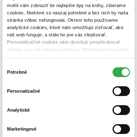
mohli vám zobraziť tie najlepšie tipy na knihy, zbierame
vypredaných)
cookies. Niektoré sú naozaj potrebné a bez nich by naša
Nové / čítané
stránka vôbec nefungovala. Okrem toho používame
nová (0 titulov)
nová
analytické cookies, ktoré nám umožňujú zisťovať, ako
čítaná (0 titulov)
čítaná
náš web funguje, a stále ho pre vás zlepšovať.
čítaná - výborný stav (0 titulov)
čítaná - výborný stav
čítaná - mierne opotrebovaná (0 titulov)
čítaná - mierne
Personalizačné cookies nám dovoľujú prispôsobovať
opotrebovaná
stránku pre vašu lepšiu orientáciu. Marketingové cookies
čítané verzie vypredaných kníh (0 titulov)
čítané verzie
nám zas umožňujú zobrazenie relevantnej reklamy.
vypredaných kníh
Niektoré údaje zdieľame aj s tretími stranami. Veľmi by
Výber
Zúžiť výber
nám pomohlo, keby sme mohli používať všetky tieto
Potrebné
súhlasu
cookies. Ďakujeme!
Zoradiť
Personalizačné
Analytické
Bestsellery
Top hodnotené
Novinky
Najdrahšie
Marketingové
Najlacnejšie