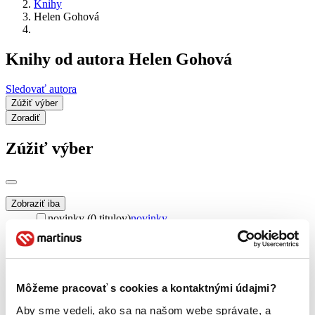
Knihy
Helen Gohová
Knihy od autora Helen Gohová
Sledovať autora
Zúžiť výber
Zoradiť
Zúžiť výber
Zobraziť iba
novinky (0 titulov)
novinky
zľavnené tituly (0 titulov)
zľavnené tituly
Dostupnosť
na centrálnom sklade (0 titulov)
na centrálnom sklade
predpredaj (0 titulov)
predpredaj
Môžeme pracovať s cookies a kontaktnými údajmi?
pripravujeme (0 titulov)
pripravujeme
Aby sme vedeli, ako sa na našom webe správate, a
dostupná (bez vypredaných) (0 titulov)
dostupná (bez