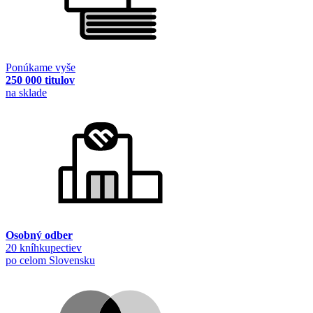
Ponúkame vyše
250 000 titulov
na sklade
Osobný odber
20 kníhkupectiev
po celom Slovensku