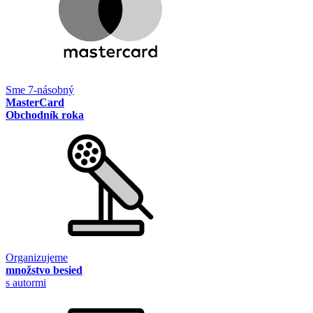
Sme 7-násobný
MasterCard
Obchodník roka
Organizujeme
množstvo besied
s autormi