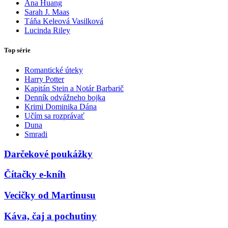
Ana Huang
Sarah J. Maas
Táňa Keleová Vasilková
Lucinda Riley
Top série
Romantické úteky
Harry Potter
Kapitán Stein a Notár Barbarič
Denník odvážneho bojka
Krimi Dominika Dána
Učím sa rozprávať
Duna
Smradi
Darčekové poukážky
Čítačky e-kníh
Vecičky od Martinusu
Káva, čaj a pochutiny