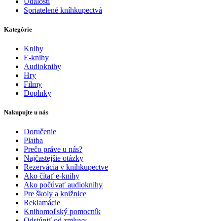
Udalosti
Spriatelené kníhkupectvá
Kategórie
Knihy
E-knihy
Audioknihy
Hry
Filmy
Doplnky
Nakupujte u nás
Doručenie
Platba
Prečo práve u nás?
Najčastejšie otázky
Rezervácia v kníhkupectve
Ako čítať e-knihy
Ako počúvať audioknihy
Pre školy a knižnice
Reklamácie
Knihomoľský pomocník
Odstúpiť od zmluvy