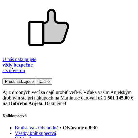
U nás nakupujete
vždy bezpečne
a s dôverou
Predchádzajúce
Ďalšie
Aj z drobných vecí sa dajú urobiť veľké. Vďaka vašim Anjelským
drobným ste pri nákupoch na Martinuse darovali už
1 501 145,00 €
na Dobrého Anjela
. Ďakujeme!
Kníhkupectvá
Bratislava - Obchodná
• Otvárame o 8:30
Všetky kníhkupectvá