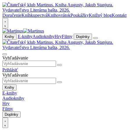
Doručenie
Kníhkupectvá
Knihovrátok
Poukážky
Knižný blog
Kontakt
E-knihy
Audioknihy
Hry
Filmy
Knihy
Doplnky
Vyhľadávanie
Prihlásiť
Vyhľadávanie
Knihy
E-knihy
Audioknihy
Hry
Filmy
Doplnky