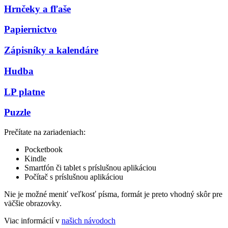
Hrnčeky a fľaše
Papiernictvo
Zápisníky a kalendáre
Hudba
LP platne
Puzzle
Prečítate na zariadeniach:
Pocketbook
Kindle
Smartfón či tablet s príslušnou aplikáciou
Počítač s príslušnou aplikáciou
Nie je možné meniť veľkosť písma, formát je preto vhodný skôr pre
väčšie obrazovky.
Viac informácií v
našich návodoch