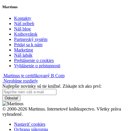
Martinus
Kontakty
Náš príbeh
Náš blog
Knihovrátok
Partnerský systém
Pridaj sa k nám
Marketing
Náš labák
Prehlásenie o cookies
Vyhlásenie o prístupnosti
Martinus je certifikovaný B Corp
Nerobíme rozdiely
Najlepšie novinky sú tie knižné. Získajte ich ako prví:
Odoslať
© 2000-2026 Martinus. Internetové kníhkupectvo. Všetky práva
vyhradené.
Nastaviť cookies
Ochrana súkromia