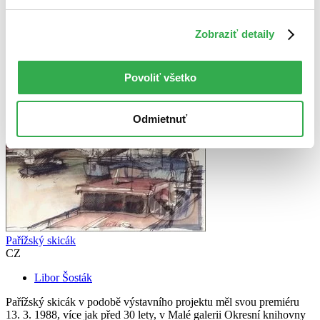
Použité filtre
Zrušiť filtre
Zobraziť detaily
Autor Libor Šosták
S pevnou väzbou
Povoliť všetko
Odmietnuť
Pařížský skicák
CZ
Libor Šosták
Pařížský skicák v podobě výstavního projektu měl svou premiéru
13. 3. 1988, více jak před 30 lety, v Malé galerii Okresní knihovny