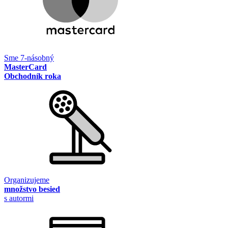
Sme 7-násobný
MasterCard
Obchodník roka
Organizujeme
množstvo besied
s autormi