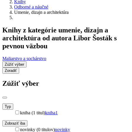
Knihy
Odborné a náučné
Umenie, dizajn a architektúra
Knihy z kategórie umenie, dizajn a
architektúra od autora Libor Šosták s
pevnou väzbou
Maliarstvo a sochárstvo
Zúžiť výber
Zoradiť
Zúžiť výber
Typ
kniha (1 titul)
kniha
1
Zobraziť iba
novinky (0 titulov)
novinky