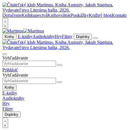
Doručenie
Kníhkupectvá
Knihovrátok
Poukážky
Knižný blog
Kontakt
E-knihy
Audioknihy
Hry
Filmy
Knihy
Doplnky
Vyhľadávanie
Prihlásiť
Vyhľadávanie
Knihy
E-knihy
Audioknihy
Hry
Filmy
Doplnky