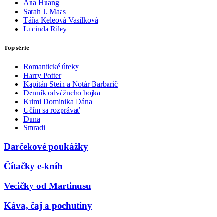
Ana Huang
Sarah J. Maas
Táňa Keleová Vasilková
Lucinda Riley
Top série
Romantické úteky
Harry Potter
Kapitán Stein a Notár Barbarič
Denník odvážneho bojka
Krimi Dominika Dána
Učím sa rozprávať
Duna
Smradi
Darčekové poukážky
Čítačky e-kníh
Vecičky od Martinusu
Káva, čaj a pochutiny