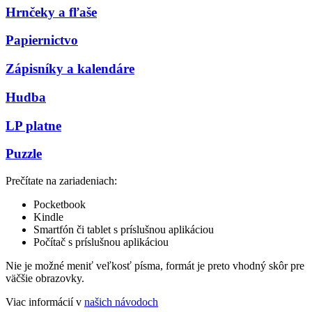
Hrnčeky a fľaše
Papiernictvo
Zápisníky a kalendáre
Hudba
LP platne
Puzzle
Prečítate na zariadeniach:
Pocketbook
Kindle
Smartfón či tablet s príslušnou aplikáciou
Počítač s príslušnou aplikáciou
Nie je možné meniť veľkosť písma, formát je preto vhodný skôr pre
väčšie obrazovky.
Viac informácií v
našich návodoch