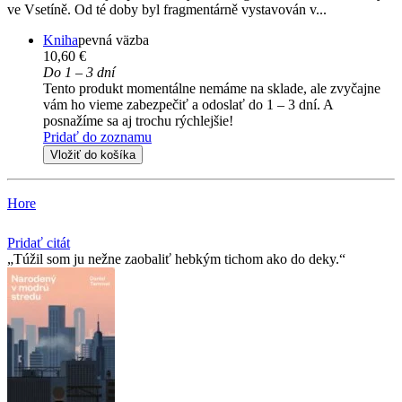
ve Vsetíně. Od té doby byl fragmentárně vystavován v...
Kniha
pevná väzba
10,60 €
Do 1 – 3 dní
Tento produkt momentálne nemáme na sklade, ale zvyčajne
vám ho vieme zabezpečiť a odoslať do 1 – 3 dní. A
posnažíme sa aj trochu rýchlejšie!
Pridať do zoznamu
Vložiť do košíka
Hore
Pridať citát
Túžil som ju nežne zaobaliť hebkým tichom ako do deky.