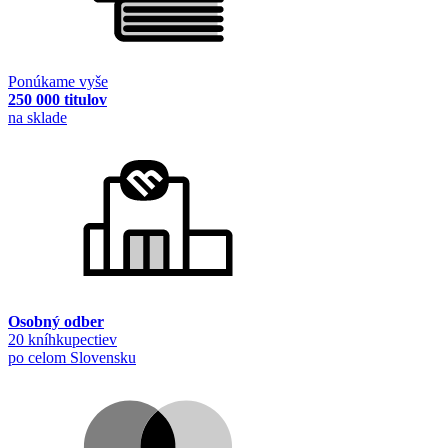
Ponúkame vyše
250 000 titulov
na sklade
Osobný odber
20 kníhkupectiev
po celom Slovensku