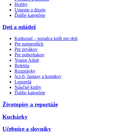
Hobby
Umenie a dizajn
Ďalšie kategórie
Deti a mládež
Knihorad – poradca kníh pre deti
Pre najmenších
Pre prvákov
Pre pubertiakov
Young Adult
Beletria
Rozprávky
Sci-fi, fantasy a komiksy
Leporelá
Náučné knihy
Ďalšie kategórie
Životopisy a reportáže
Kuchárky
Učebnice a slovníky