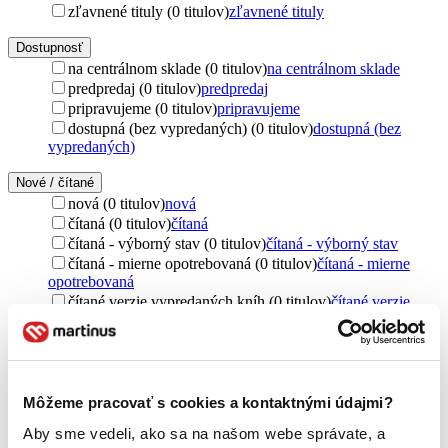
zľavnené tituly (0 titulov)
zľavnené tituly
Dostupnosť
na centrálnom sklade (0 titulov)
na centrálnom sklade
predpredaj (0 titulov)
predpredaj
pripravujeme (0 titulov)
pripravujeme
dostupná (bez vypredaných) (0 titulov)
dostupná (bez
vypredaných)
Nové / čítané
nová (0 titulov)
nová
čítaná (0 titulov)
čítaná
čítaná - výborný stav (0 titulov)
čítaná - výborný stav
čítaná - mierne opotrebovaná (0 titulov)
čítaná - mierne
opotrebovaná
čítané verzie vypredaných kníh (0 titulov)
čítané verzie
vypredaných kníh
Jazyk
čeština (1 titul)
čeština
1
Môžeme pracovať s cookies a kontaktnými údajmi?
Téma
vytváranie (1 titul)
vytváranie
1
Aby sme vedeli, ako sa na našom webe správate, a