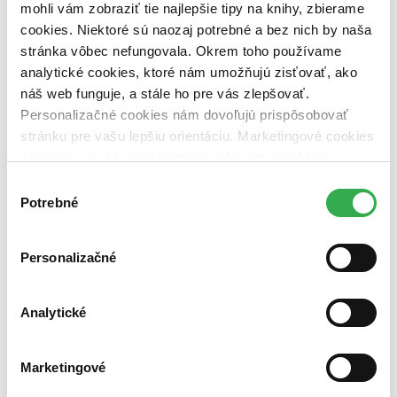
mohli vám zobraziť tie najlepšie tipy na knihy, zbierame
Autor
cookies. Niektoré sú naozaj potrebné a bez nich by naša
Libor Šosták (1 titul)
Libor Šosták
1
stránka vôbec nefungovala. Okrem toho používame
Vydavateľstvo
analytické cookies, ktoré nám umožňujú zisťovať, ako
Mgr. Pavel Kotrla (1 titul)
Mgr. Pavel Kotrla
1
náš web funguje, a stále ho pre vás zlepšovať.
Personalizačné cookies nám dovoľujú prispôsobovať
Väzba
stránku pre vašu lepšiu orientáciu. Marketingové cookies
pevná väzba (1 titul)
pevná väzba
1
nám zas umožňujú zobrazenie relevantnej reklamy.
Zúžiť výber
Niektoré údaje zdieľame aj s tretími stranami. Veľmi by
Výber
nám pomohlo, keby sme mohli používať všetky tieto
Potrebné
Zoradiť
súhlasu
cookies. Ďakujeme!
Personalizačné
Bestsellery
Top hodnotené
Analytické
Novinky
Najdrahšie
Najlacnejšie
Marketingové
Najvyššia zľava