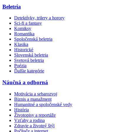
Beletria
Detektívky, trilery a horory
Sci-fi a fantasy
Komiksy
Romantika
Spoločenská beletria
Klasika
Historické
Slovenská beletria
Svetová beletria
Poézia
Ďalšie kategórie
Náučná a odborná
Motivácia a sebarozvoj
Biznis a manažment
Humanitné a spoločenské vedy
História
Životopisy a reportáže
Vzťahy a rodina
Zdravie a životný štýl
Počítače a internet