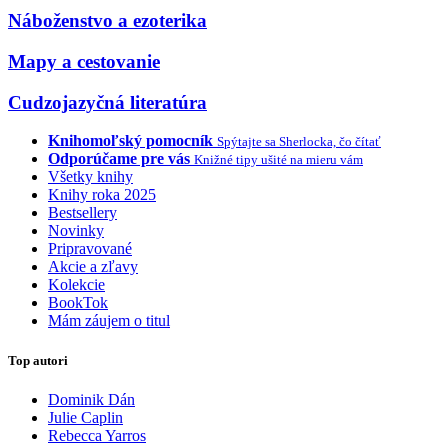
Náboženstvo a ezoterika
Mapy a cestovanie
Cudzojazyčná literatúra
Knihomoľský pomocník
Spýtajte sa Sherlocka, čo čítať
Odporúčame pre vás
Knižné tipy ušité na mieru vám
Všetky knihy
Knihy roka 2025
Bestsellery
Novinky
Pripravované
Akcie a zľavy
Kolekcie
BookTok
Mám záujem o titul
Top autori
Dominik Dán
Julie Caplin
Rebecca Yarros