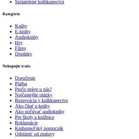
Spriatelené kníhkupectvá
Kategórie
Knihy
E-knihy
Audioknihy
Hry
Filmy
Doplnky
Nakupujte u nás
Doručenie
Platba
Prečo práve u nás?
Najčastejšie otázky
Rezervácia v kníhkupectve
Ako čítať e-knihy
Ako počúvať audioknihy
Pre školy a knižnice
Reklamácie
Knihomoľský pomocník
Odstúpiť od zmluvy