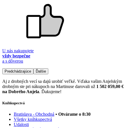
U nás nakupujete
vždy bezpečne
a s dôverou
Predchádzajúce
Ďalšie
Aj z drobných vecí sa dajú urobiť veľké. Vďaka vašim Anjelským
drobným ste pri nákupoch na Martinuse darovali už
1 502 059,00 €
na Dobrého Anjela
. Ďakujeme!
Kníhkupectvá
Bratislava - Obchodná
• Otvárame o 8:30
Všetky kníhkupectvá
Udalosti