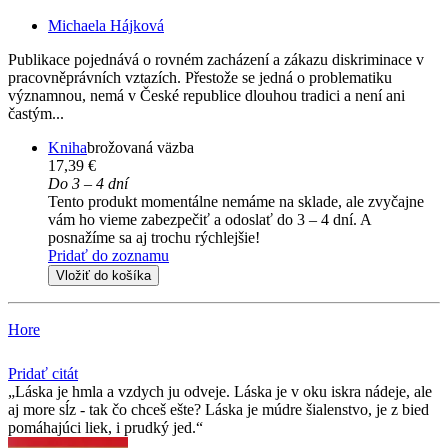
Michaela Hájková
Publikace pojednává o rovném zacházení a zákazu diskriminace v
pracovněprávních vztazích. Přestože se jedná o problematiku
významnou, nemá v České republice dlouhou tradici a není ani
častým...
Kniha
brožovaná väzba
17,39 €
Do 3 – 4 dní
Tento produkt momentálne nemáme na sklade, ale zvyčajne
vám ho vieme zabezpečiť a odoslať do 3 – 4 dní. A
posnažíme sa aj trochu rýchlejšie!
Pridať do zoznamu
Vložiť do košíka
Hore
Pridať citát
Láska je hmla a vzdych ju odveje. Láska je v oku iskra nádeje, ale
aj more sĺz - tak čo chceš ešte? Láska je múdre šialenstvo, je z bied
pomáhajúci liek, i prudký jed.