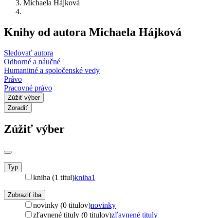
Michaela Hájková
Knihy od autora Michaela Hájková
Sledovať autora
Odborné a náučné
Humanitné a spoločenské vedy
Právo
Pracovné právo
Zúžiť výber
Zoradiť
Zúžiť výber
Typ
kniha (1 titul)
kniha
1
Zobraziť iba
novinky (0 titulov)
novinky
zľavnené tituly (0 titulov)
zľavnené tituly