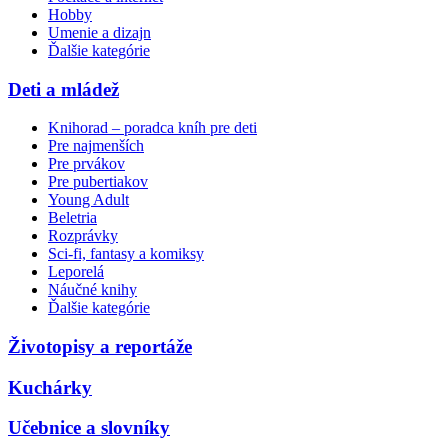
Hobby
Umenie a dizajn
Ďalšie kategórie
Deti a mládež
Knihorad – poradca kníh pre deti
Pre najmenších
Pre prvákov
Pre pubertiakov
Young Adult
Beletria
Rozprávky
Sci-fi, fantasy a komiksy
Leporelá
Náučné knihy
Ďalšie kategórie
Životopisy a reportáže
Kuchárky
Učebnice a slovníky