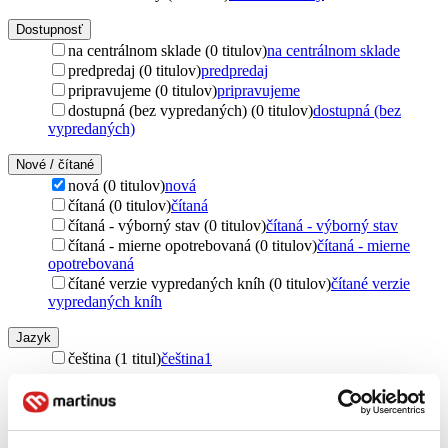
Dostupnosť
na centrálnom sklade (0 titulov)
na centrálnom sklade
predpredaj (0 titulov)
predpredaj
pripravujeme (0 titulov)
pripravujeme
dostupná (bez vypredaných) (0 titulov)
dostupná (bez
vypredaných)
Nové / čítané
nová (0 titulov)
nová
čítaná (0 titulov)
čítaná
čítaná - výborný stav (0 titulov)
čítaná - výborný stav
čítaná - mierne opotrebovaná (0 titulov)
čítaná - mierne
opotrebovaná
čítané verzie vypredaných kníh (0 titulov)
čítané verzie
vypredaných kníh
Jazyk
čeština (1 titul)
čeština
1
Téma
ľudské práva (1 titul)
ľudské práva
1