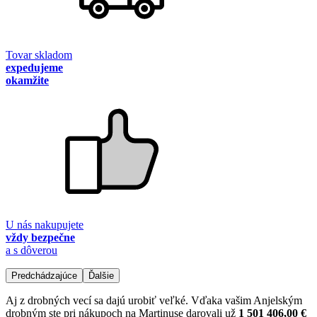
Tovar skladom
expedujeme
okamžite
U nás nakupujete
vždy bezpečne
a s dôverou
Predchádzajúce
Ďalšie
Aj z drobných vecí sa dajú urobiť veľké. Vďaka vašim Anjelským
drobným ste pri nákupoch na Martinuse darovali už
1 501 406,00 €