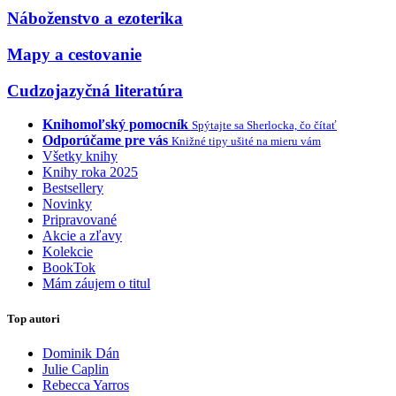
Náboženstvo a ezoterika
Mapy a cestovanie
Cudzojazyčná literatúra
Knihomoľský pomocník
Spýtajte sa Sherlocka, čo čítať
Odporúčame pre vás
Knižné tipy ušité na mieru vám
Všetky knihy
Knihy roka 2025
Bestsellery
Novinky
Pripravované
Akcie a zľavy
Kolekcie
BookTok
Mám záujem o titul
Top autori
Dominik Dán
Julie Caplin
Rebecca Yarros