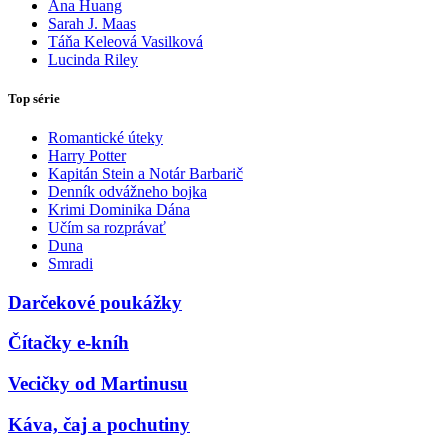
Ana Huang
Sarah J. Maas
Táňa Keleová Vasilková
Lucinda Riley
Top série
Romantické úteky
Harry Potter
Kapitán Stein a Notár Barbarič
Denník odvážneho bojka
Krimi Dominika Dána
Učím sa rozprávať
Duna
Smradi
Darčekové poukážky
Čítačky e-kníh
Vecičky od Martinusu
Káva, čaj a pochutiny