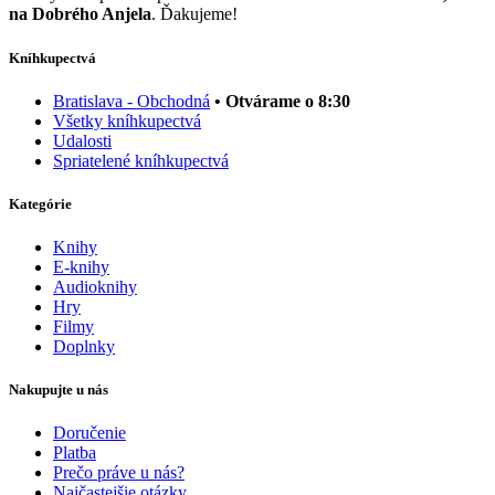
na Dobrého Anjela
. Ďakujeme!
Kníhkupectvá
Bratislava - Obchodná
• Otvárame o 8:30
Všetky kníhkupectvá
Udalosti
Spriatelené kníhkupectvá
Kategórie
Knihy
E-knihy
Audioknihy
Hry
Filmy
Doplnky
Nakupujte u nás
Doručenie
Platba
Prečo práve u nás?
Najčastejšie otázky