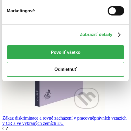
Marketingové
Zobraziť detaily
Povoliť všetko
Odmietnuť
Zákaz diskriminace a rovné zacházení v pracovněprávních vztazích
v ČR a ve vybraných zemích EU
CZ