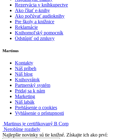
Rezervácia v kníhkupectve
Ako čítať e-knihy
Ako počúvať audioknihy
Pre školy a knižnice
Reklamácie
Knihomoľský pomocník
Odstúpiť od zmluvy
Martinus
Kontakty
Náš príbeh
Náš blog
Knihovrátok
Partnerský systém
Pridaj sa k nám
Marketing
Náš labák
Prehlásenie o cookies
Vyhlásenie o prístupnosti
Martinus je certifikovaný B Corp
Nerobíme rozdiely
Najlepšie novinky sú tie knižné. Získajte ich ako prví: