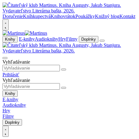
Doručenie
Kníhkupectvá
Knihovrátok
Poukážky
Knižný blog
Kontakt
E-knihy
Audioknihy
Hry
Filmy
Knihy
Doplnky
Vyhľadávanie
Prihlásiť
Vyhľadávanie
Knihy
E-knihy
Audioknihy
Hry
Filmy
Doplnky