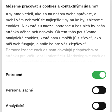
Vydavateľstvo
Môžeme pracovať s cookies a kontaktnými údajmi?
C. H. Beck (1 titul)
C. H. Beck
1
Aby sme vedeli, ako sa na našom webe správate, a
Väzba
mohli vám zobraziť tie najlepšie tipy na knihy, zbierame
brožovaná väzba (1 titul)
brožovaná väzba
1
cookies. Niektoré sú naozaj potrebné a bez nich by naša
Zúžiť výber
stránka vôbec nefungovala. Okrem toho používame
analytické cookies, ktoré nám umožňujú zisťovať, ako
Zoradiť
náš web funguje, a stále ho pre vás zlepšovať.
Personalizačné cookies nám dovoľujú prispôsobovať
stránku pre vašu lepšiu orientáciu. Marketingové cookies
nám zas umožňujú zobrazenie relevantnej reklamy.
Bestsellery
Niektoré údaje zdieľame aj s tretími stranami. Veľmi by
Top hodnotené
Výber
Novinky
nám pomohlo, keby sme mohli používať všetky tieto
Potrebné
súhlasu
Najdrahšie
cookies. Ďakujeme!
Najlacnejšie
Najvyššia zľava
Personalizačné
Použité filtre
Zrušiť filtre
Analytické
nové