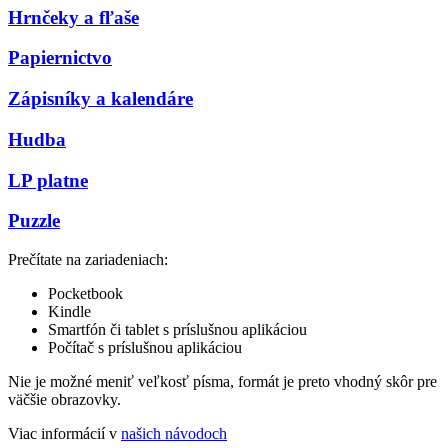
Hrnčeky a fľaše
Papiernictvo
Zápisníky a kalendáre
Hudba
LP platne
Puzzle
Prečítate na zariadeniach:
Pocketbook
Kindle
Smartfón či tablet s príslušnou aplikáciou
Počítač s príslušnou aplikáciou
Nie je možné meniť veľkosť písma, formát je preto vhodný skôr pre
väčšie obrazovky.
Viac informácií v
našich návodoch