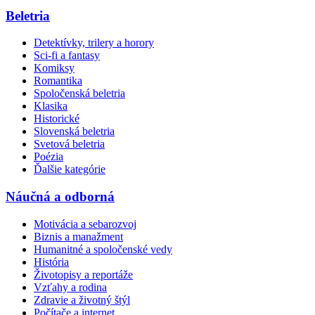
Beletria
Detektívky, trilery a horory
Sci-fi a fantasy
Komiksy
Romantika
Spoločenská beletria
Klasika
Historické
Slovenská beletria
Svetová beletria
Poézia
Ďalšie kategórie
Náučná a odborná
Motivácia a sebarozvoj
Biznis a manažment
Humanitné a spoločenské vedy
História
Životopisy a reportáže
Vzťahy a rodina
Zdravie a životný štýl
Počítače a internet