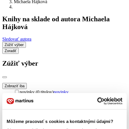
Michaela Hájková
Knihy na sklade od autora Michaela
Hájková
Sledovať autora
Zúžiť výber
Zoradiť
Zúžiť výber
Zobraziť iba
novinky (0 titulov)
novinky
zľavnené tituly (0 titulov)
zľavnené tituly
Dostupnosť
na centrálnom sklade (0 titulov)
na centrálnom sklade
predpredaj (0 titulov)
predpredaj
Môžeme pracovať s cookies a kontaktnými údajmi?
pripravujeme (0 titulov)
pripravujeme