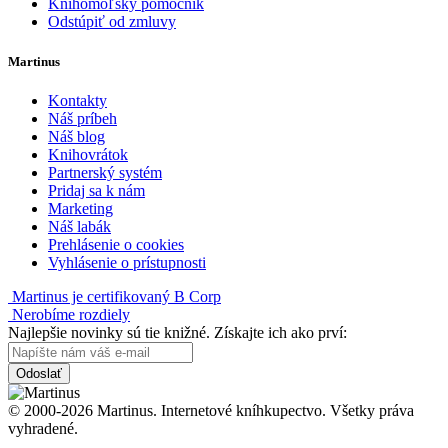
Knihomoľský pomocník
Odstúpiť od zmluvy
Martinus
Kontakty
Náš príbeh
Náš blog
Knihovrátok
Partnerský systém
Pridaj sa k nám
Marketing
Náš labák
Prehlásenie o cookies
Vyhlásenie o prístupnosti
Martinus je certifikovaný B Corp
Nerobíme rozdiely
Najlepšie novinky sú tie knižné. Získajte ich ako prví:
Odoslať
© 2000-2026 Martinus. Internetové kníhkupectvo. Všetky práva
vyhradené.