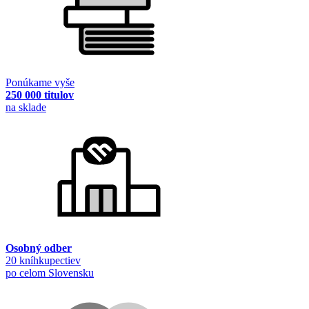
Ponúkame vyše
250 000 titulov
na sklade
Osobný odber
20 kníhkupectiev
po celom Slovensku