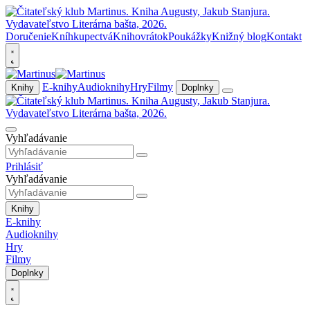
Doručenie
Kníhkupectvá
Knihovrátok
Poukážky
Knižný blog
Kontakt
E-knihy
Audioknihy
Hry
Filmy
Knihy
Doplnky
Vyhľadávanie
Prihlásiť
Vyhľadávanie
Knihy
E-knihy
Audioknihy
Hry
Filmy
Doplnky