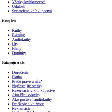
Všetky kníhkupectvá
Udalosti
Spriatelené kníhkupectvá
Kategórie
Knihy
E-knihy
Audioknihy
Hry
Filmy
Doplnky
Nakupujte u nás
Doručenie
Platba
Prečo práve u nás?
Najčastejšie otázky
Rezervácia v kníhkupectve
Ako čítať e-knihy
Ako počúvať audioknihy
Pre školy a knižnice
Reklamácie