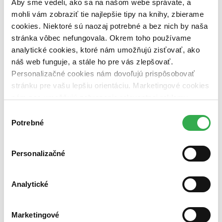
Aby sme vedeli, ako sa na našom webe správate, a
dostupná (bez vypredaných) (0 titulov)
dostupná (bez
vypredaných)
mohli vám zobraziť tie najlepšie tipy na knihy, zbierame
cookies. Niektoré sú naozaj potrebné a bez nich by naša
Nové / čítané
stránka vôbec nefungovala. Okrem toho používame
nová (0 titulov)
nová
analytické cookies, ktoré nám umožňujú zisťovať, ako
čítaná (0 titulov)
čítaná
čítaná - výborný stav (0 titulov)
čítaná - výborný stav
náš web funguje, a stále ho pre vás zlepšovať.
čítaná - mierne opotrebovaná (0 titulov)
čítaná - mierne
Personalizačné cookies nám dovoľujú prispôsobovať
opotrebovaná
stránku pre vašu lepšiu orientáciu. Marketingové cookies
čítané verzie vypredaných kníh (0 titulov)
čítané verzie
nám zas umožňujú zobrazenie relevantnej reklamy.
vypredaných kníh
Niektoré údaje zdieľame aj s tretími stranami. Veľmi by
Výber
Zúžiť výber
nám pomohlo, keby sme mohli používať všetky tieto
Potrebné
súhlasu
cookies. Ďakujeme!
Zoradiť
Personalizačné
Analytické
Bestsellery
Top hodnotené
Novinky
Najdrahšie
Marketingové
Najlacnejšie