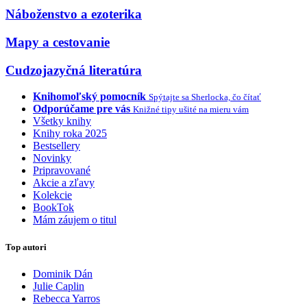
Náboženstvo a ezoterika
Mapy a cestovanie
Cudzojazyčná literatúra
Knihomoľský pomocník
Spýtajte sa Sherlocka, čo čítať
Odporúčame pre vás
Knižné tipy ušité na mieru vám
Všetky knihy
Knihy roka 2025
Bestsellery
Novinky
Pripravované
Akcie a zľavy
Kolekcie
BookTok
Mám záujem o titul
Top autori
Dominik Dán
Julie Caplin
Rebecca Yarros