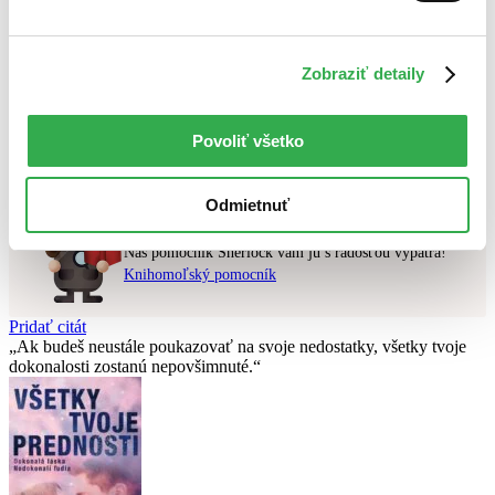
Najvyššia zľava
Zobraziť detaily
Použité filtre
Zrušiť filtre
na sklade
Nebol nájdený
žiadny titul
vyhovujúci zadaným podmienkam.
Povoliť všetko
Skúste prosím zmeniť vyhľadávaný výraz.
Odmietnuť
Chcete poradiť knihu?
Náš pomocník Sherlock vám ju s radosťou vypátra!
Knihomoľský pomocník
Pridať citát
Ak budeš neustále poukazovať na svoje nedostatky, všetky tvoje
dokonalosti zostanú nepovšimnuté.