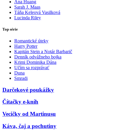
Ana Huang
Sarah J. Maas
Táňa Keleová Vasilková
Lucinda Riley
Top série
Romantické úteky
Harry Potter
Kapitán Stein a Notár Barbarič
Denník odvážneho bojka
Krimi Dominika Dána
Učím sa rozprávať
Duna
Smradi
Darčekové poukážky
Čítačky e-kníh
Vecičky od Martinusu
Káva, čaj a pochutiny