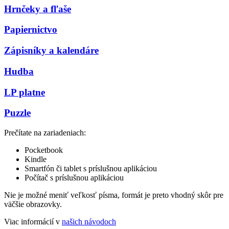
Hrnčeky a fľaše
Papiernictvo
Zápisníky a kalendáre
Hudba
LP platne
Puzzle
Prečítate na zariadeniach:
Pocketbook
Kindle
Smartfón či tablet s príslušnou aplikáciou
Počítač s príslušnou aplikáciou
Nie je možné meniť veľkosť písma, formát je preto vhodný skôr pre
väčšie obrazovky.
Viac informácií v
našich návodoch