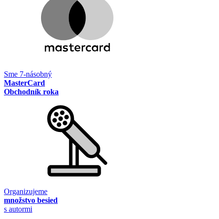
Sme 7-násobný
MasterCard
Obchodník roka
Organizujeme
množstvo besied
s autormi