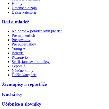
Hobby
Umenie a dizajn
Ďalšie kategórie
Deti a mládež
Knihorad – poradca kníh pre deti
Pre najmenších
Pre prvákov
Pre pubertiakov
Young Adult
Beletria
Rozprávky
Sci-fi, fantasy a komiksy
Leporelá
Náučné knihy
Ďalšie kategórie
Životopisy a reportáže
Kuchárky
Učebnice a slovníky