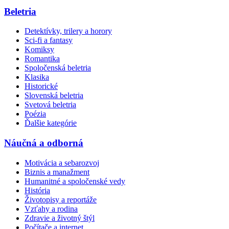
Beletria
Detektívky, trilery a horory
Sci-fi a fantasy
Komiksy
Romantika
Spoločenská beletria
Klasika
Historické
Slovenská beletria
Svetová beletria
Poézia
Ďalšie kategórie
Náučná a odborná
Motivácia a sebarozvoj
Biznis a manažment
Humanitné a spoločenské vedy
História
Životopisy a reportáže
Vzťahy a rodina
Zdravie a životný štýl
Počítače a internet