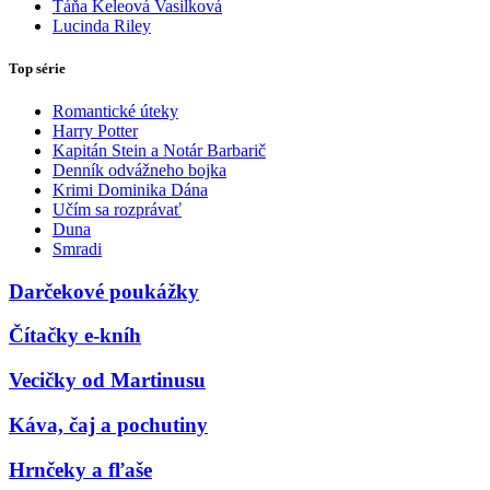
Táňa Keleová Vasilková
Lucinda Riley
Top série
Romantické úteky
Harry Potter
Kapitán Stein a Notár Barbarič
Denník odvážneho bojka
Krimi Dominika Dána
Učím sa rozprávať
Duna
Smradi
Darčekové poukážky
Čítačky e-kníh
Vecičky od Martinusu
Káva, čaj a pochutiny
Hrnčeky a fľaše