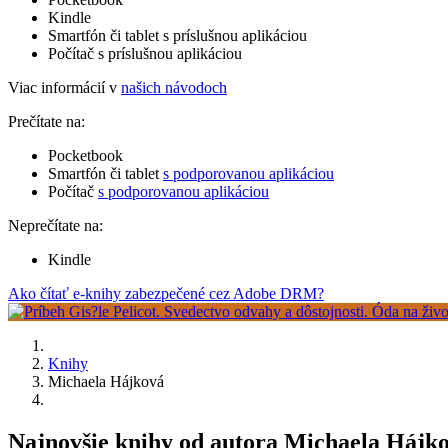
Kindle
Smartfón či tablet s príslušnou aplikáciou
Počítač s príslušnou aplikáciou
Viac informácií v
našich návodoch
Prečítate na:
Pocketbook
Smartfón či tablet
s podporovanou aplikáciou
Počítač
s podporovanou aplikáciou
Neprečítate na:
Kindle
Ako čítať e-knihy zabezpečené cez Adobe DRM?
Knihy
Michaela Hájková
Najnovšie knihy od autora Michaela Hájko