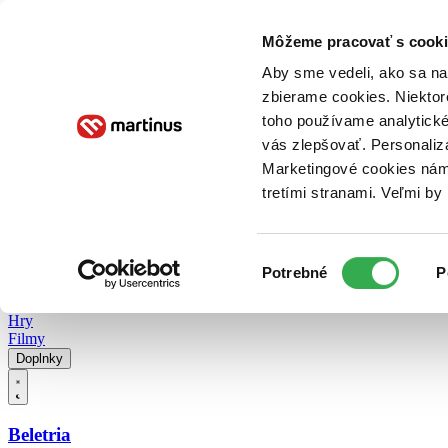
Doručenie
Kníhkupectvá
Knihovrátok
Poukážky
Knižný blog
Kontakt
Môžeme pracovať s cooki
Aby sme vedeli, ako sa na 
zbierame cookies. Niektor
E-knihy
Audioknihy
Hry
Filmy
Knihy
Doplnky
toho používame analytické
vás zlepšovať. Personaliz
Vyhľadávanie
Marketingové cookies nám 
tretími stranami. Veľmi b
Prihlásiť
Vyhľadávanie
Výber
Knihy
Potrebné
P
súhlasu
E-knihy
Audioknihy
Hry
Filmy
Doplnky
Beletria