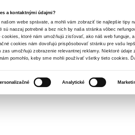
es a kontaktnými údajmi?
našom webe správate, a mohli vám zobraziť tie najlepšie tipy n
é sú naozaj potrebné a bez nich by naša stránka vôbec nefung
 cookies, ktoré nám umožňujú zisťovať, ako náš web funguje, a 
ačné cookies nám dovoľujú prispôsobovať stránku pre vašu lepši
zas umožňujú zobrazenie relevantnej reklamy. Niektoré údaje z
y nám pomohlo, keby sme mohli používať všetky tieto cookies. 
ersonalizačné
Analytické
Marketi