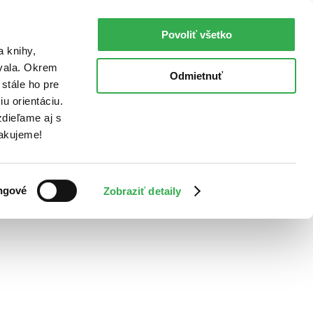
Povoliť všetko
a knihy,
ovala. Okrem
Odmietnuť
stále ho pre
u orientáciu.
dieľame aj s
Ďakujeme!
ngové
Zobraziť detaily