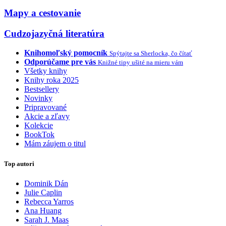
Mapy a cestovanie
Cudzojazyčná literatúra
Knihomoľský pomocník
Spýtajte sa Sherlocka, čo čítať
Odporúčame pre vás
Knižné tipy ušité na mieru vám
Všetky knihy
Knihy roka 2025
Bestsellery
Novinky
Pripravované
Akcie a zľavy
Kolekcie
BookTok
Mám záujem o titul
Top autori
Dominik Dán
Julie Caplin
Rebecca Yarros
Ana Huang
Sarah J. Maas