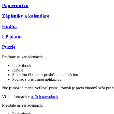
Papiernictvo
Zápisníky a kalendáre
Hudba
LP platne
Puzzle
Prečítate na zariadeniach:
Pocketbook
Kindle
Smartfón či tablet s príslušnou aplikáciou
Počítač s príslušnou aplikáciou
Nie je možné meniť veľkosť písma, formát je preto vhodný skôr pre 
Viac informácií v
našich návodoch
Prečítate na zariadeniach:
Pocketbook