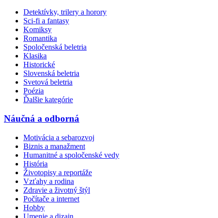
Detektívky, trilery a horory
Sci-fi a fantasy
Komiksy
Romantika
Spoločenská beletria
Klasika
Historické
Slovenská beletria
Svetová beletria
Poézia
Ďalšie kategórie
Náučná a odborná
Motivácia a sebarozvoj
Biznis a manažment
Humanitné a spoločenské vedy
História
Životopisy a reportáže
Vzťahy a rodina
Zdravie a životný štýl
Počítače a internet
Hobby
Umenie a dizajn