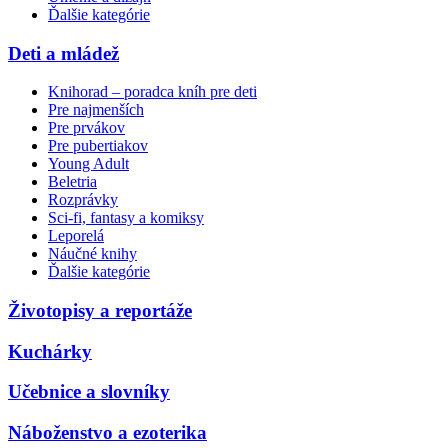
Ďalšie kategórie
Deti a mládež
Knihorad – poradca kníh pre deti
Pre najmenších
Pre prvákov
Pre pubertiakov
Young Adult
Beletria
Rozprávky
Sci-fi, fantasy a komiksy
Leporelá
Náučné knihy
Ďalšie kategórie
Životopisy a reportáže
Kuchárky
Učebnice a slovníky
Náboženstvo a ezoterika