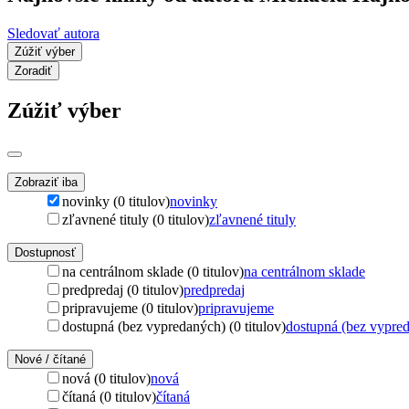
Sledovať autora
Zúžiť výber
Zoradiť
Zúžiť výber
Zobraziť iba
novinky (0 titulov)
novinky
zľavnené tituly (0 titulov)
zľavnené tituly
Dostupnosť
na centrálnom sklade (0 titulov)
na centrálnom sklade
predpredaj (0 titulov)
predpredaj
pripravujeme (0 titulov)
pripravujeme
dostupná (bez vypredaných) (0 titulov)
dostupná (bez vypre
Nové / čítané
nová (0 titulov)
nová
čítaná (0 titulov)
čítaná