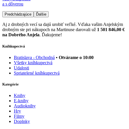
a s dôverou
Predchádzajúce
Ďalšie
Aj z drobných vecí sa dajú urobiť veľké. Vďaka vašim Anjelským
drobným ste pri nákupoch na Martinuse darovali už
1 501 846,00 €
na Dobrého Anjela
. Ďakujeme!
Kníhkupectvá
Bratislava - Obchodná
• Otvárame o 10:00
Všetky kníhkupectvá
Udalosti
Spriatelené kníhkupectvá
Kategórie
Knihy
E-knihy
Audioknihy
Hry
Filmy
Doplnky