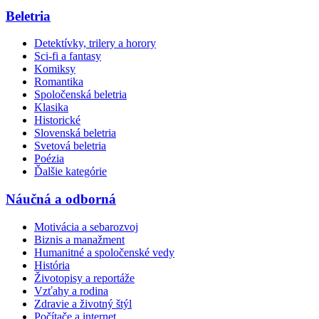
Beletria
Detektívky, trilery a horory
Sci-fi a fantasy
Komiksy
Romantika
Spoločenská beletria
Klasika
Historické
Slovenská beletria
Svetová beletria
Poézia
Ďalšie kategórie
Náučná a odborná
Motivácia a sebarozvoj
Biznis a manažment
Humanitné a spoločenské vedy
História
Životopisy a reportáže
Vzťahy a rodina
Zdravie a životný štýl
Počítače a internet