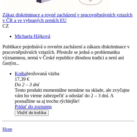
Zákaz diskriminace a rovné zacházení v pracovněprávních vztazích
v ČR a ve vybraných zemích EU
CZ
Michaela Hájková
Publikace pojednává o rovném zacházení a zákazu diskriminace v
pracovněprávních vztazích. Přestože se jedná o problematiku
významnou, nemá v České republice dlouhou tradici a není ani
častým...
Kniha
brožovaná väzba
17,39 €
Do 2 – 3 dní
Tento produkt momentálne nemáme na sklade, ale zvyčajne
vám ho vieme zabezpečiť a odoslať do 2 – 3 dní. A
posnažíme sa aj trochu rýchlejšie!
Pridať do zoznamu
Vložiť do košíka
Hore