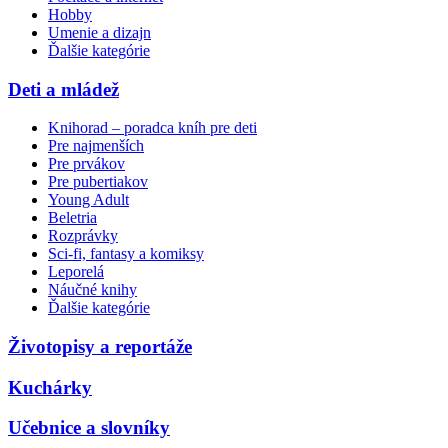
Hobby
Umenie a dizajn
Ďalšie kategórie
Deti a mládež
Knihorad – poradca kníh pre deti
Pre najmenších
Pre prvákov
Pre pubertiakov
Young Adult
Beletria
Rozprávky
Sci-fi, fantasy a komiksy
Leporelá
Náučné knihy
Ďalšie kategórie
Životopisy a reportáže
Kuchárky
Učebnice a slovníky