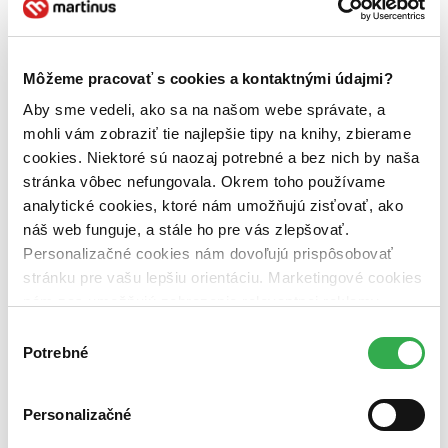
ľudské práva (1 titul)
ľudské práva
1
Autor
Michaela Hájková (1 titul)
Michaela Hájková
1
Môžeme pracovať s cookies a kontaktnými údajmi?
Vydavateľstvo
Aby sme vedeli, ako sa na našom webe správate, a
C. H. Beck (1 titul)
C. H. Beck
1
mohli vám zobraziť tie najlepšie tipy na knihy, zbierame
Väzba
cookies. Niektoré sú naozaj potrebné a bez nich by naša
brožovaná väzba (1 titul)
brožovaná väzba
1
stránka vôbec nefungovala. Okrem toho používame
analytické cookies, ktoré nám umožňujú zisťovať, ako
Zúžiť výber
náš web funguje, a stále ho pre vás zlepšovať.
Zoradiť
Personalizačné cookies nám dovoľujú prispôsobovať
stránku pre vašu lepšiu orientáciu. Marketingové cookies
nám zas umožňujú zobrazenie relevantnej reklamy.
Niektoré údaje zdieľame aj s tretími stranami. Veľmi by
Výber
Bestsellery
nám pomohlo, keby sme mohli používať všetky tieto
Potrebné
súhlasu
Top hodnotené
cookies. Ďakujeme!
Novinky
Najdrahšie
Personalizačné
Najlacnejšie
Najvyššia zľava