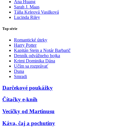
Ana Huang
Sarah J. Maas
Táňa Keleová Vasilková
Lucinda Riley
Top série
Romantické úteky
Harry Potter
Kapitán Stein a Notár Barbarič
Denník odvážneho bojka
Krimi Dominika Dána
Učím sa rozprávať
Duna
Smradi
Darčekové poukážky
Čítačky e-kníh
Vecičky od Martinusu
Káva, čaj a pochutiny