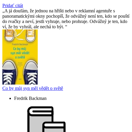
Pridať citát
A já doufám, že jednou na hřišti nebo v reklamní agentuře s
panoramatickými okny pochopíš, že odvážný není ten, kdo se pouští
do rvačky a neví, jestli vyhraje, nebo prohraje. Odvážný je ten, kdo
ví, že by vyhrál, ale nechá to být.
Co by můj syn měl vědět o světě
Fredrik Backman