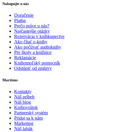
Nakupujte u nás
Doručenie
Platba
Prečo práve u nás?
Najčastejšie otázky
Rezervácia v kníhkupectve
Ako čítať e-knihy
Ako počúvať audioknihy
Pre školy a knižnice
Reklamácie
Knihomoľský pomocník
Odstúpiť od zmluvy
Martinus
Kontakty
Náš príbeh
Náš blog
Knihovrátok
Partnerský systém
Pridaj sa k nám
Marketing
Náš labák