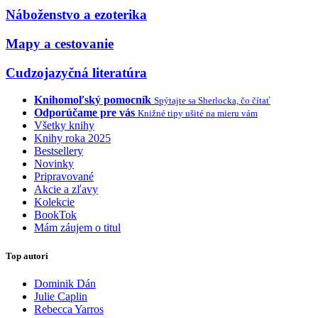
Náboženstvo a ezoterika
Mapy a cestovanie
Cudzojazyčná literatúra
Knihomoľský pomocník
Spýtajte sa Sherlocka, čo čítať
Odporúčame pre vás
Knižné tipy ušité na mieru vám
Všetky knihy
Knihy roka 2025
Bestsellery
Novinky
Pripravované
Akcie a zľavy
Kolekcie
BookTok
Mám záujem o titul
Top autori
Dominik Dán
Julie Caplin
Rebecca Yarros