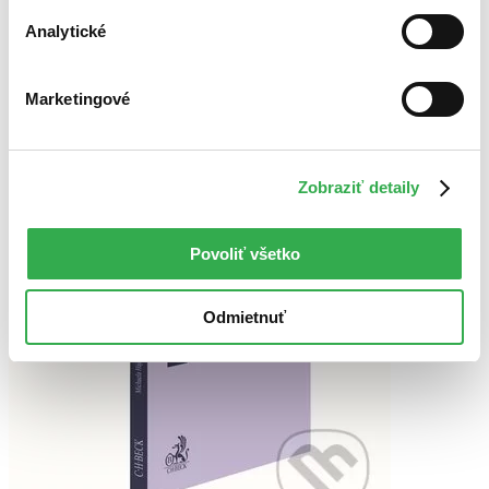
Analytické
Použité filtre
Zrušiť filtre
Autor Michaela Hájková
Vydavateľstvo C. H. Beck
Marketingové
Zobraziť detaily
Povoliť všetko
Odmietnuť