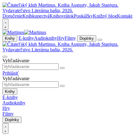
Doručenie
Kníhkupectvá
Knihovrátok
Poukážky
Knižný blog
Kontakt
E-knihy
Audioknihy
Hry
Filmy
Knihy
Doplnky
Vyhľadávanie
Prihlásiť
Vyhľadávanie
Knihy
E-knihy
Audioknihy
Hry
Filmy
Doplnky