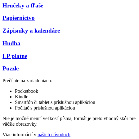
Hrnčeky a fľaše
Papiernictvo
Zápisníky a kalendáre
Hudba
LP platne
Puzzle
Prečítate na zariadeniach:
Pocketbook
Kindle
Smartfón či tablet s príslušnou aplikáciou
Počítač s príslušnou aplikáciou
Nie je možné meniť veľkosť písma, formát je preto vhodný skôr pre
väčšie obrazovky.
Viac informácií v
našich návodoch