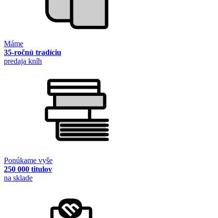
Máme
35-ročnú tradíciu
predaja kníh
Ponúkame vyše
250 000 titulov
na sklade