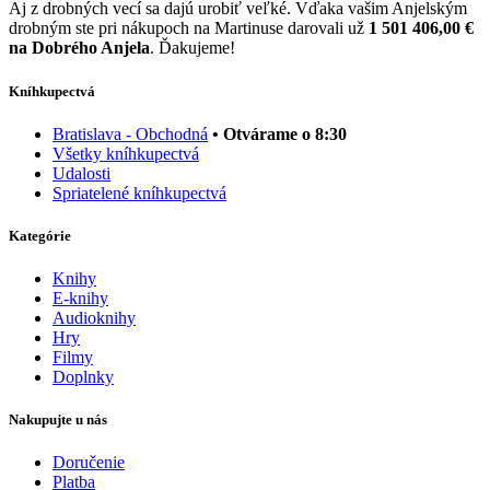
Aj z drobných vecí sa dajú urobiť veľké. Vďaka vašim Anjelským
drobným ste pri nákupoch na Martinuse darovali už
1 501 406,00 €
na Dobrého Anjela
. Ďakujeme!
Kníhkupectvá
Bratislava - Obchodná
• Otvárame o 8:30
Všetky kníhkupectvá
Udalosti
Spriatelené kníhkupectvá
Kategórie
Knihy
E-knihy
Audioknihy
Hry
Filmy
Doplnky
Nakupujte u nás
Doručenie
Platba