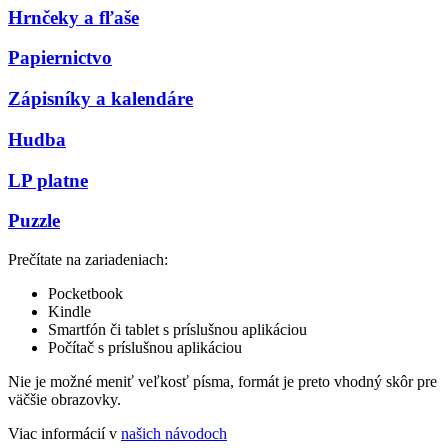
Hrnčeky a fľaše
Papiernictvo
Zápisníky a kalendáre
Hudba
LP platne
Puzzle
Prečítate na zariadeniach:
Pocketbook
Kindle
Smartfón či tablet s príslušnou aplikáciou
Počítač s príslušnou aplikáciou
Nie je možné meniť veľkosť písma, formát je preto vhodný skôr pre
väčšie obrazovky.
Viac informácií v
našich návodoch