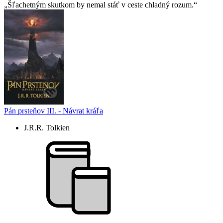
Šľachetným skutkom by nemal stáť v ceste chladný rozum.
Pán prsteňov III. - Návrat kráľa
J.R.R. Tolkien