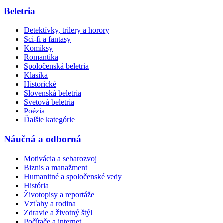
Beletria
Detektívky, trilery a horory
Sci-fi a fantasy
Komiksy
Romantika
Spoločenská beletria
Klasika
Historické
Slovenská beletria
Svetová beletria
Poézia
Ďalšie kategórie
Náučná a odborná
Motivácia a sebarozvoj
Biznis a manažment
Humanitné a spoločenské vedy
História
Životopisy a reportáže
Vzťahy a rodina
Zdravie a životný štýl
Počítače a internet