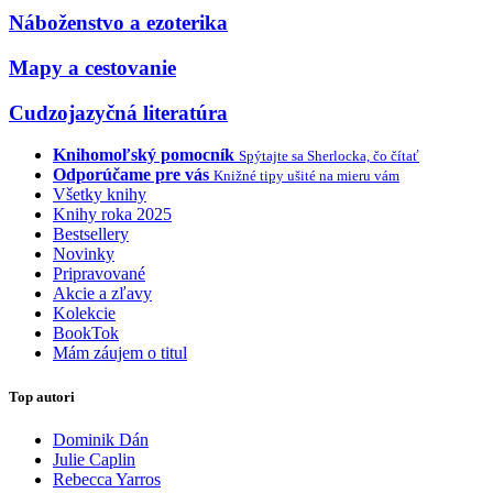
Náboženstvo a ezoterika
Mapy a cestovanie
Cudzojazyčná literatúra
Knihomoľský pomocník
Spýtajte sa Sherlocka, čo čítať
Odporúčame pre vás
Knižné tipy ušité na mieru vám
Všetky knihy
Knihy roka 2025
Bestsellery
Novinky
Pripravované
Akcie a zľavy
Kolekcie
BookTok
Mám záujem o titul
Top autori
Dominik Dán
Julie Caplin
Rebecca Yarros