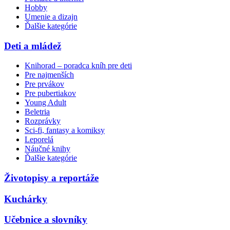
Hobby
Umenie a dizajn
Ďalšie kategórie
Deti a mládež
Knihorad – poradca kníh pre deti
Pre najmenších
Pre prvákov
Pre pubertiakov
Young Adult
Beletria
Rozprávky
Sci-fi, fantasy a komiksy
Leporelá
Náučné knihy
Ďalšie kategórie
Životopisy a reportáže
Kuchárky
Učebnice a slovníky