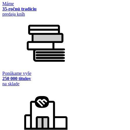
Máme
35-ročnú tradíciu
predaja kníh
Ponúkame vyše
250 000 titulov
na sklade