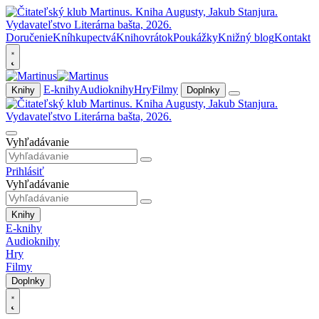
Doručenie
Kníhkupectvá
Knihovrátok
Poukážky
Knižný blog
Kontakt
E-knihy
Audioknihy
Hry
Filmy
Knihy
Doplnky
Vyhľadávanie
Prihlásiť
Vyhľadávanie
Knihy
E-knihy
Audioknihy
Hry
Filmy
Doplnky