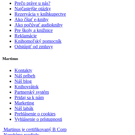
Prečo práve u nás?
Najčastejšie otázky
Rezervácia v kníhkupectve
Ako čítať e-knihy
Ako počúvať audioknihy
Pre školy a knižnice
Reklamácie
Knihomoľský pomocník
Odstúpiť od zmluvy
Martinus
Kontakty
Náš príbeh
Náš blog
Knihovrátok
Partnerský systém
Pridaj sa k nám
Marketing
Náš labák
Prehlásenie o cookies
Vyhlásenie o prístupnosti
Martinus je certifikovaný B Corp
Nerobíme rozdiely