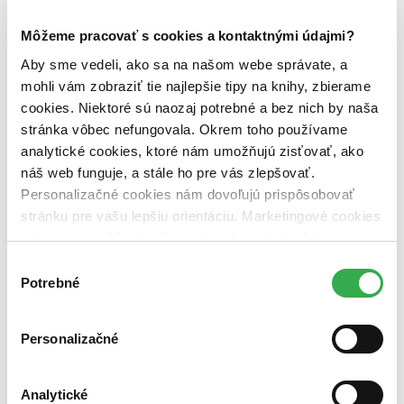
Autor
Michaela Hájková (1 titul)
Michaela Hájková
1
Môžeme pracovať s cookies a kontaktnými údajmi?
Vydavateľstvo
Aby sme vedeli, ako sa na našom webe správate, a
C. H. Beck (1 titul)
C. H. Beck
1
mohli vám zobraziť tie najlepšie tipy na knihy, zbierame
cookies. Niektoré sú naozaj potrebné a bez nich by naša
Väzba
stránka vôbec nefungovala. Okrem toho používame
brožovaná väzba (1 titul)
brožovaná väzba
1
analytické cookies, ktoré nám umožňujú zisťovať, ako
Zúžiť výber
náš web funguje, a stále ho pre vás zlepšovať.
Personalizačné cookies nám dovoľujú prispôsobovať
Zoradiť
stránku pre vašu lepšiu orientáciu. Marketingové cookies
nám zas umožňujú zobrazenie relevantnej reklamy.
Niektoré údaje zdieľame aj s tretími stranami. Veľmi by
Výber
nám pomohlo, keby sme mohli používať všetky tieto
Potrebné
súhlasu
Bestsellery
cookies. Ďakujeme!
Top hodnotené
Novinky
Najdrahšie
Personalizačné
Najlacnejšie
Najvyššia zľava
Analytické