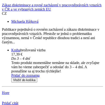
Zákaz diskriminace a rovné zacházení v pracovněprávních vztazích
v ČR a ve vybraných zemích EU
CZ
Michaela Hájková
Publikace pojednává o rovném zacházení a zákazu diskriminace v
pracovněprávních vztazích. Přestože se jedná o problematiku
významnou, nemá v České republice dlouhou tradici a není ani
častým...
Kniha
brožovaná väzba
17,39 €
Do 3 – 4 dní
Tento produkt momentálne nemáme na sklade, ale zvyčajne
vám ho vieme zabezpečiť a odoslať do 3 – 4 dní. A
posnažíme sa aj trochu rýchlejšie!
Pridať do zoznamu
Vložiť do košíka
Hore
Pridať citát