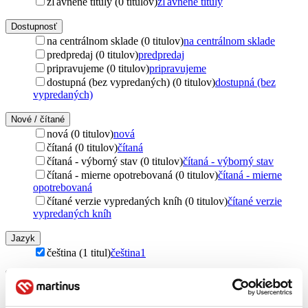
zľavnené tituly (0 titulov)
zľavnené tituly
Dostupnosť
na centrálnom sklade (0 titulov)
na centrálnom sklade
predpredaj (0 titulov)
predpredaj
pripravujeme (0 titulov)
pripravujeme
dostupná (bez vypredaných) (0 titulov)
dostupná (bez
vypredaných)
Nové / čítané
nová (0 titulov)
nová
čítaná (0 titulov)
čítaná
čítaná - výborný stav (0 titulov)
čítaná - výborný stav
čítaná - mierne opotrebovaná (0 titulov)
čítaná - mierne
opotrebovaná
čítané verzie vypredaných kníh (0 titulov)
čítané verzie
vypredaných kníh
Jazyk
čeština (1 titul)
čeština
1
Téma
ľudské práva (1 titul)
ľudské práva
1