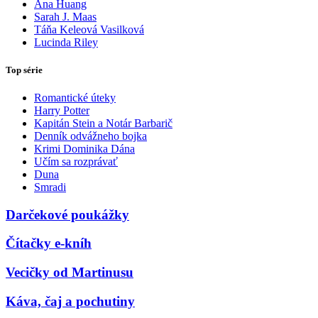
Ana Huang
Sarah J. Maas
Táňa Keleová Vasilková
Lucinda Riley
Top série
Romantické úteky
Harry Potter
Kapitán Stein a Notár Barbarič
Denník odvážneho bojka
Krimi Dominika Dána
Učím sa rozprávať
Duna
Smradi
Darčekové poukážky
Čítačky e-kníh
Vecičky od Martinusu
Káva, čaj a pochutiny