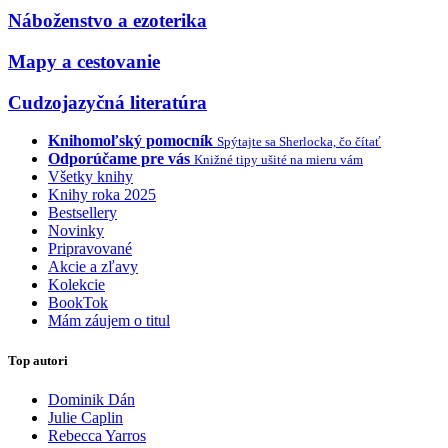
Náboženstvo a ezoterika
Mapy a cestovanie
Cudzojazyčná literatúra
Knihomoľský pomocník
Spýtajte sa Sherlocka, čo čítať
Odporúčame pre vás
Knižné tipy ušité na mieru vám
Všetky knihy
Knihy roka 2025
Bestsellery
Novinky
Pripravované
Akcie a zľavy
Kolekcie
BookTok
Mám záujem o titul
Top autori
Dominik Dán
Julie Caplin
Rebecca Yarros