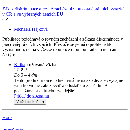
Zákaz diskriminace a rovné zacházení v pracovněprávních vztazích
v ČR a ve vybraných zemích EU
CZ
Michaela Hájková
Publikace pojednává o rovném zacházení a zákazu diskriminace v
pracovněprávních vztazích. Přestože se jedná o problematiku
významnou, nemá v České republice dlouhou tradici a není ani
častým...
Kniha
brožovaná väzba
17,39 €
Do 3 – 4 dní
Tento produkt momentálne nemáme na sklade, ale zvyčajne
vám ho vieme zabezpečiť a odoslať do 3 – 4 dní. A
posnažíme sa aj trochu rýchlejšie!
Pridať do zoznamu
Vložiť do košíka
Hore