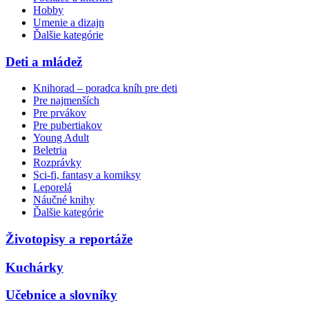
Hobby
Umenie a dizajn
Ďalšie kategórie
Deti a mládež
Knihorad – poradca kníh pre deti
Pre najmenších
Pre prvákov
Pre pubertiakov
Young Adult
Beletria
Rozprávky
Sci-fi, fantasy a komiksy
Leporelá
Náučné knihy
Ďalšie kategórie
Životopisy a reportáže
Kuchárky
Učebnice a slovníky