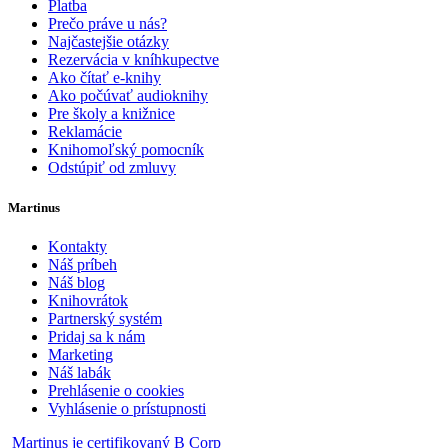
Platba
Prečo práve u nás?
Najčastejšie otázky
Rezervácia v kníhkupectve
Ako čítať e-knihy
Ako počúvať audioknihy
Pre školy a knižnice
Reklamácie
Knihomoľský pomocník
Odstúpiť od zmluvy
Martinus
Kontakty
Náš príbeh
Náš blog
Knihovrátok
Partnerský systém
Pridaj sa k nám
Marketing
Náš labák
Prehlásenie o cookies
Vyhlásenie o prístupnosti
Martinus je certifikovaný B Corp