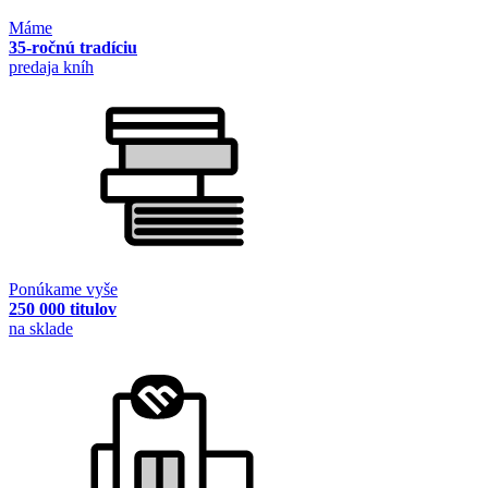
Máme
35-ročnú tradíciu
predaja kníh
Ponúkame vyše
250 000 titulov
na sklade