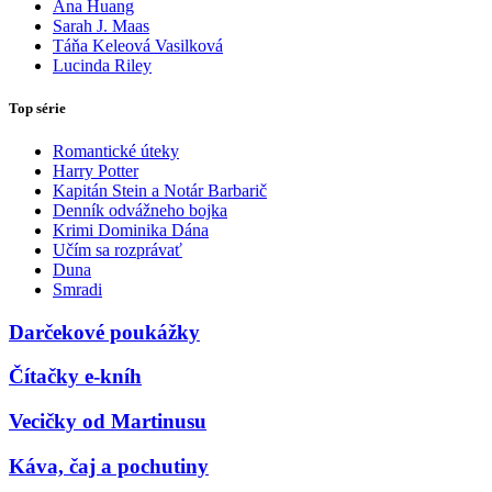
Ana Huang
Sarah J. Maas
Táňa Keleová Vasilková
Lucinda Riley
Top série
Romantické úteky
Harry Potter
Kapitán Stein a Notár Barbarič
Denník odvážneho bojka
Krimi Dominika Dána
Učím sa rozprávať
Duna
Smradi
Darčekové poukážky
Čítačky e-kníh
Vecičky od Martinusu
Káva, čaj a pochutiny