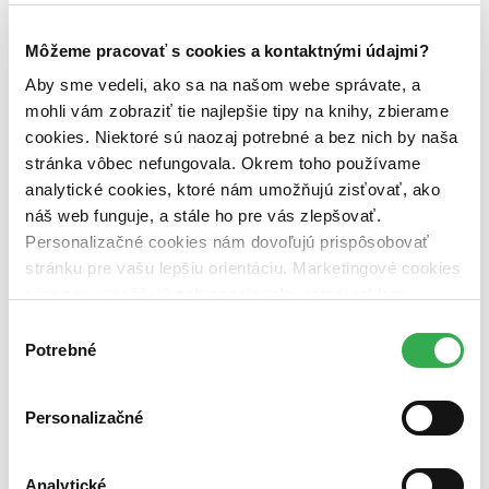
Autor
Michaela Hájková (1 titul)
Michaela Hájková
1
Môžeme pracovať s cookies a kontaktnými údajmi?
Aby sme vedeli, ako sa na našom webe správate, a
Vydavateľstvo
C. H. Beck (1 titul)
C. H. Beck
1
mohli vám zobraziť tie najlepšie tipy na knihy, zbierame
cookies. Niektoré sú naozaj potrebné a bez nich by naša
Väzba
stránka vôbec nefungovala. Okrem toho používame
brožovaná väzba (1 titul)
brožovaná väzba
1
analytické cookies, ktoré nám umožňujú zisťovať, ako
Zúžiť výber
náš web funguje, a stále ho pre vás zlepšovať.
Personalizačné cookies nám dovoľujú prispôsobovať
Zoradiť
stránku pre vašu lepšiu orientáciu. Marketingové cookies
nám zas umožňujú zobrazenie relevantnej reklamy.
Niektoré údaje zdieľame aj s tretími stranami. Veľmi by
Výber
nám pomohlo, keby sme mohli používať všetky tieto
Potrebné
súhlasu
Bestsellery
cookies. Ďakujeme!
Top hodnotené
Novinky
Personalizačné
Najdrahšie
Najlacnejšie
Najvyššia zľava
Analytické