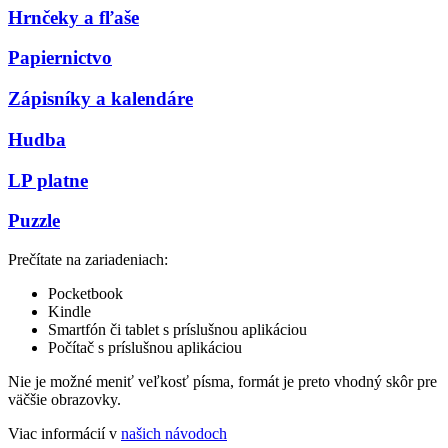
Hrnčeky a fľaše
Papiernictvo
Zápisníky a kalendáre
Hudba
LP platne
Puzzle
Prečítate na zariadeniach:
Pocketbook
Kindle
Smartfón či tablet s príslušnou aplikáciou
Počítač s príslušnou aplikáciou
Nie je možné meniť veľkosť písma, formát je preto vhodný skôr pre
väčšie obrazovky.
Viac informácií v
našich návodoch