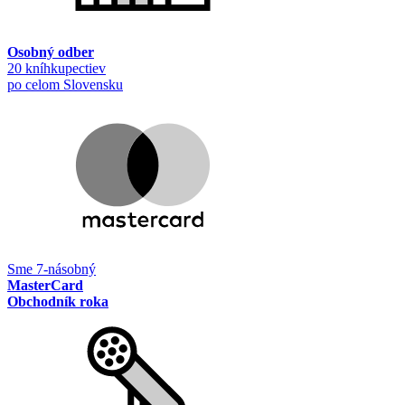
Osobný odber
20 kníhkupectiev
po celom Slovensku
Sme 7-násobný
MasterCard
Obchodník roka