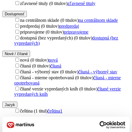
zľavnené tituly (0 titulov)
zľavnené tituly
Dostupnosť
na centrálnom sklade (0 titulov)
na centrálnom sklade
predpredaj (0 titulov)
predpredaj
pripravujeme (0 titulov)
pripravujeme
dostupná (bez vypredaných) (0 titulov)
dostupná (bez
vypredaných)
Nové / čítané
nová (0 titulov)
nová
čítaná (0 titulov)
čítaná
čítaná - výborný stav (0 titulov)
čítaná - výborný stav
čítaná - mierne opotrebovaná (0 titulov)
čítaná - mierne
opotrebovaná
čítané verzie vypredaných kníh (0 titulov)
čítané verzie
vypredaných kníh
Jazyk
čeština (1 titul)
čeština
1
Téma
ľudské práva (1 titul)
ľudské práva
1