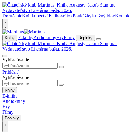
Doručenie
Kníhkupectvá
Knihovrátok
Poukážky
Knižný blog
Kontakt
E-knihy
Audioknihy
Hry
Filmy
Knihy
Doplnky
Vyhľadávanie
Prihlásiť
Vyhľadávanie
Knihy
E-knihy
Audioknihy
Hry
Filmy
Doplnky