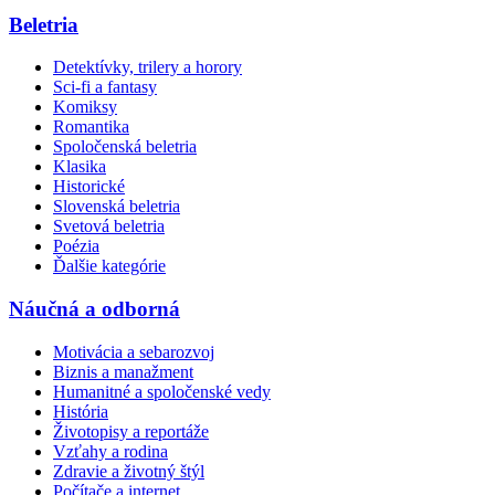
Beletria
Detektívky, trilery a horory
Sci-fi a fantasy
Komiksy
Romantika
Spoločenská beletria
Klasika
Historické
Slovenská beletria
Svetová beletria
Poézia
Ďalšie kategórie
Náučná a odborná
Motivácia a sebarozvoj
Biznis a manažment
Humanitné a spoločenské vedy
História
Životopisy a reportáže
Vzťahy a rodina
Zdravie a životný štýl
Počítače a internet