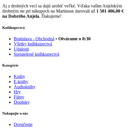
Aj z drobných vecí sa dajú urobiť veľké. Vďaka vašim Anjelským
drobným ste pri nákupoch na Martinuse darovali už
1 501 406,00 €
na Dobrého Anjela
. Ďakujeme!
Kníhkupectvá
Bratislava - Obchodná
• Otvárame o 8:30
Všetky kníhkupectvá
Udalosti
Spriatelené kníhkupectvá
Kategórie
Knihy
E-knihy
Audioknihy
Hry
Filmy
Doplnky
Nakupujte u nás
Doručenie