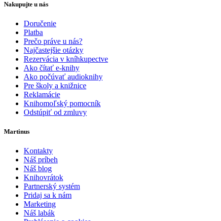
Nakupujte u nás
Doručenie
Platba
Prečo práve u nás?
Najčastejšie otázky
Rezervácia v kníhkupectve
Ako čítať e-knihy
Ako počúvať audioknihy
Pre školy a knižnice
Reklamácie
Knihomoľský pomocník
Odstúpiť od zmluvy
Martinus
Kontakty
Náš príbeh
Náš blog
Knihovrátok
Partnerský systém
Pridaj sa k nám
Marketing
Náš labák