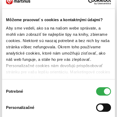
Téma
ľudské práva (1 titul)
ľudské práva
1
Autor
Môžeme pracovať s cookies a kontaktnými údajmi?
Michaela Hájková (1 titul)
Michaela Hájková
1
Aby sme vedeli, ako sa na našom webe správate, a
Vydavateľstvo
mohli vám zobraziť tie najlepšie tipy na knihy, zbierame
C. H. Beck (1 titul)
C. H. Beck
1
cookies. Niektoré sú naozaj potrebné a bez nich by naša
stránka vôbec nefungovala. Okrem toho používame
Väzba
analytické cookies, ktoré nám umožňujú zisťovať, ako
brožovaná väzba (1 titul)
brožovaná väzba
1
náš web funguje, a stále ho pre vás zlepšovať.
Zúžiť výber
Personalizačné cookies nám dovoľujú prispôsobovať
stránku pre vašu lepšiu orientáciu. Marketingové cookies
Zoradiť
nám zas umožňujú zobrazenie relevantnej reklamy.
Niektoré údaje zdieľame aj s tretími stranami. Veľmi by
Výber
nám pomohlo, keby sme mohli používať všetky tieto
Potrebné
súhlasu
cookies. Ďakujeme!
Bestsellery
Top hodnotené
Personalizačné
Novinky
Najdrahšie