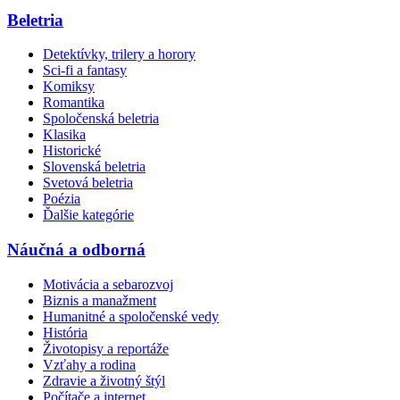
Beletria
Detektívky, trilery a horory
Sci-fi a fantasy
Komiksy
Romantika
Spoločenská beletria
Klasika
Historické
Slovenská beletria
Svetová beletria
Poézia
Ďalšie kategórie
Náučná a odborná
Motivácia a sebarozvoj
Biznis a manažment
Humanitné a spoločenské vedy
História
Životopisy a reportáže
Vzťahy a rodina
Zdravie a životný štýl
Počítače a internet