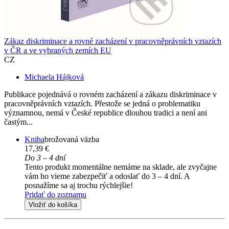
Zákaz diskriminace a rovné zacházení v pracovněprávních vztazích
v ČR a ve vybraných zemích EU
CZ
Michaela Hájková
Publikace pojednává o rovném zacházení a zákazu diskriminace v
pracovněprávních vztazích. Přestože se jedná o problematiku
významnou, nemá v České republice dlouhou tradici a není ani
častým...
Kniha
brožovaná väzba
17,39 €
Do 3 – 4 dní
Tento produkt momentálne nemáme na sklade, ale zvyčajne
vám ho vieme zabezpečiť a odoslať do 3 – 4 dní. A
posnažíme sa aj trochu rýchlejšie!
Pridať do zoznamu
Vložiť do košíka