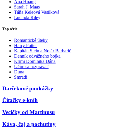
Ana Huang
Sarah J. Maas
Táňa Keleová Vasilková
Lucinda Riley
Top série
Romantické úteky
Harry Potter
Kapitán Stein a Notár Barbarič
Denník odvážneho bojka
Krimi Dominika Dána
Učím sa rozprávať
Duna
Smradi
Darčekové poukážky
Čítačky e-kníh
Vecičky od Martinusu
Káva, čaj a pochutiny