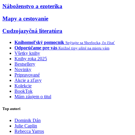
Náboženstvo a ezoterika
Mapy a cestovanie
Cudzojazyčná literatúra
Knihomoľský pomocník
Spýtajte sa Sherlocka, čo čítať
Odporúčame pre vás
Knižné tipy ušité na mieru vám
Všetky knihy
Knihy roka 2025
Bestsellery
Novinky
Pripravované
Akcie a zľavy
Kolekcie
BookTok
Mám záujem o titul
Top autori
Dominik Dán
Julie Caplin
Rebecca Yarros