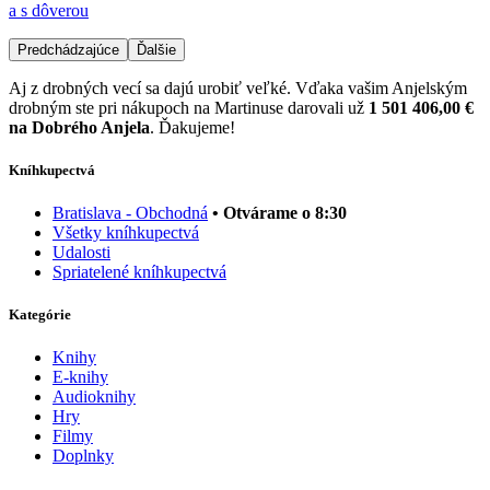
a s dôverou
Predchádzajúce
Ďalšie
Aj z drobných vecí sa dajú urobiť veľké. Vďaka vašim Anjelským
drobným ste pri nákupoch na Martinuse darovali už
1 501 406,00 €
na Dobrého Anjela
. Ďakujeme!
Kníhkupectvá
Bratislava - Obchodná
• Otvárame o 8:30
Všetky kníhkupectvá
Udalosti
Spriatelené kníhkupectvá
Kategórie
Knihy
E-knihy
Audioknihy
Hry
Filmy
Doplnky