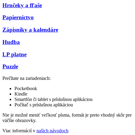
Hrnčeky a fľaše
Papiernictvo
Zápisníky a kalendáre
Hudba
LP platne
Puzzle
Prečítate na zariadeniach:
Pocketbook
Kindle
Smartfón či tablet s príslušnou aplikáciou
Počítač s príslušnou aplikáciou
Nie je možné meniť veľkosť písma, formát je preto vhodný skôr pre
väčšie obrazovky.
Viac informácií v
našich návodoch