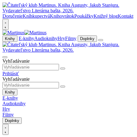
Doručenie
Kníhkupectvá
Knihovrátok
Poukážky
Knižný blog
Kontakt
E-knihy
Audioknihy
Hry
Filmy
Knihy
Doplnky
Vyhľadávanie
Prihlásiť
Vyhľadávanie
Knihy
E-knihy
Audioknihy
Hry
Filmy
Doplnky