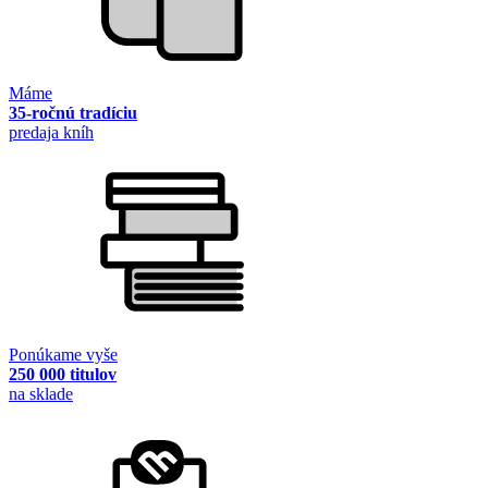
Máme
35-ročnú tradíciu
predaja kníh
Ponúkame vyše
250 000 titulov
na sklade