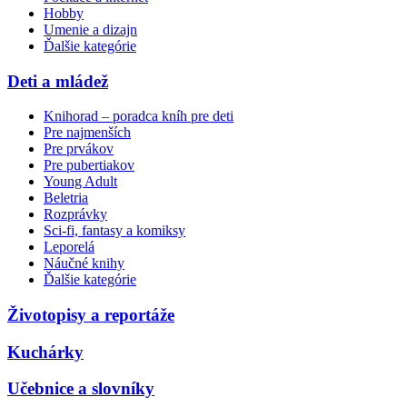
Hobby
Umenie a dizajn
Ďalšie kategórie
Deti a mládež
Knihorad – poradca kníh pre deti
Pre najmenších
Pre prvákov
Pre pubertiakov
Young Adult
Beletria
Rozprávky
Sci-fi, fantasy a komiksy
Leporelá
Náučné knihy
Ďalšie kategórie
Životopisy a reportáže
Kuchárky
Učebnice a slovníky