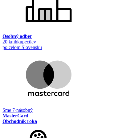
Osobný odber
20 kníhkupectiev
po celom Slovensku
Sme 7-násobný
MasterCard
Obchodník roka