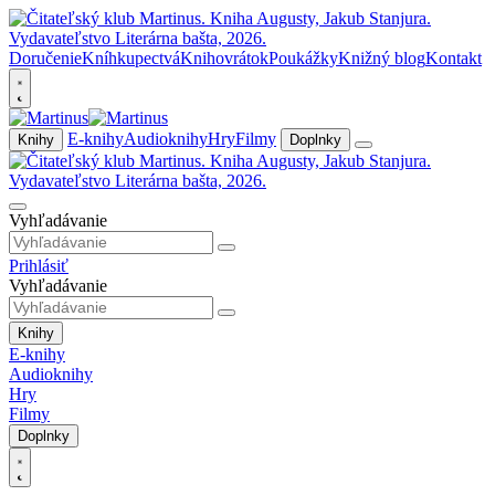
Doručenie
Kníhkupectvá
Knihovrátok
Poukážky
Knižný blog
Kontakt
E-knihy
Audioknihy
Hry
Filmy
Knihy
Doplnky
Vyhľadávanie
Prihlásiť
Vyhľadávanie
Knihy
E-knihy
Audioknihy
Hry
Filmy
Doplnky