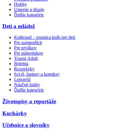
Hobby
Umenie a dizajn
Ďalšie kategórie
Deti a mládež
Knihorad – poradca kníh pre deti
Pre najmenších
Pre prvákov
Pre pubertiakov
Young Adult
Beletria
Rozprávky
Sci-fi, fantasy a komiksy
Leporelá
Náučné knihy
Ďalšie kategórie
Životopisy a reportáže
Kuchárky
Učebnice a slovníky