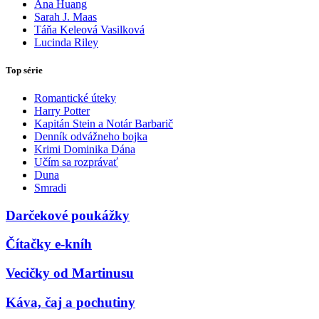
Ana Huang
Sarah J. Maas
Táňa Keleová Vasilková
Lucinda Riley
Top série
Romantické úteky
Harry Potter
Kapitán Stein a Notár Barbarič
Denník odvážneho bojka
Krimi Dominika Dána
Učím sa rozprávať
Duna
Smradi
Darčekové poukážky
Čítačky e-kníh
Vecičky od Martinusu
Káva, čaj a pochutiny