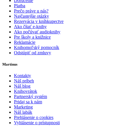
Doručenie
Platba
Prečo práve u nás?
Najčastejšie otázky
Rezervácia v kníhkupectve
Ako čítať e-knihy
Ako počúvať audioknihy
Pre školy a knižnice
Reklamácie
Knihomoľský pomocník
Odstúpiť od zmluvy
Martinus
Kontakty
Náš príbeh
Náš blog
Knihovrátok
Partnerský systém
Pridaj sa k nám
Marketing
Náš labák
Prehlásenie o cookies
Vyhlásenie o prístupnosti