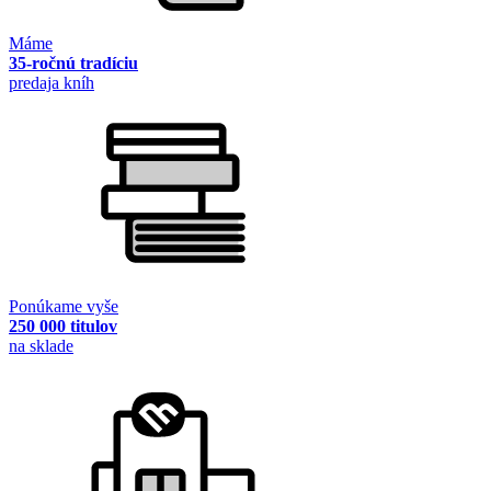
Máme
35-ročnú tradíciu
predaja kníh
Ponúkame vyše
250 000 titulov
na sklade