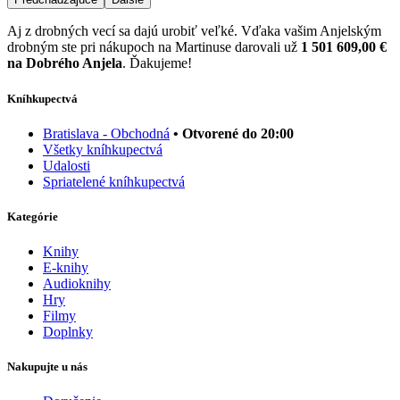
Aj z drobných vecí sa dajú urobiť veľké. Vďaka vašim Anjelským
drobným ste pri nákupoch na Martinuse darovali už
1 501 609,00 €
na Dobrého Anjela
. Ďakujeme!
Kníhkupectvá
Bratislava - Obchodná
• Otvorené do 20:00
Všetky kníhkupectvá
Udalosti
Spriatelené kníhkupectvá
Kategórie
Knihy
E-knihy
Audioknihy
Hry
Filmy
Doplnky
Nakupujte u nás