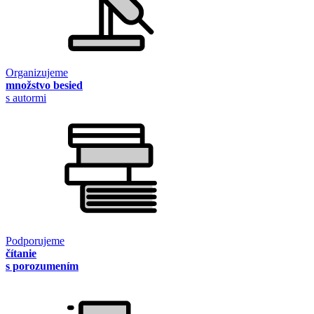
Organizujeme
množstvo besied
s autormi
Podporujeme
čítanie
s porozumením