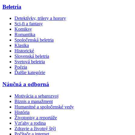
Beletria
Detektívky, trilery a horory
Sci-fi a fantasy
Komiksy
Romantika
Spoločenská beletria
Klasika
Historické
Slovenská beletria
Svetová beletria
Poézia
Ďalšie kategórie
Náučná a odborná
Motivácia a sebarozvoj
Biznis a manažment
Humanitné a spoločenské vedy
História
Životopisy a reportáže
Vzťahy a rodina
Zdravie a životný štýl
Počítače a internet