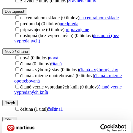
zľavnené tituly (0 titulov)
zľavnené tituly
Dostupnosť
na centrálnom sklade (0 titulov)
na centrálnom sklade
predpredaj (0 titulov)
predpredaj
pripravujeme (0 titulov)
pripravujeme
dostupná (bez vypredaných) (0 titulov)
dostupná (bez
vypredaných)
Nové / čítané
nová (0 titulov)
nová
čítaná (0 titulov)
čítaná
čítaná - výborný stav (0 titulov)
čítaná - výborný stav
čítaná - mierne opotrebovaná (0 titulov)
čítaná - mierne
opotrebovaná
čítané verzie vypredaných kníh (0 titulov)
čítané verzie
vypredaných kníh
Jazyk
čeština (1 titul)
čeština
1
Téma
ľudské práva (1 titul)
ľudské práva
1