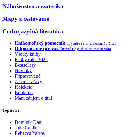
Náboženstvo a ezoterika
Mapy a cestovanie
Cudzojazyčná literatúra
Knihomoľský pomocník
Spýtajte sa Sherlocka, čo čítať
Odporúčame pre vás
Knižné tipy ušité na mieru vám
Všetky knihy
Knihy roka 2025
Bestsellery
Novinky
Pripravované
Akcie a zľavy
Kolekcie
BookTok
Mám záujem o titul
Top autori
Dominik Dán
Julie Caplin
Rebecca Yarros