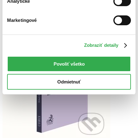
Analytické
Použité filtre
Zrušiť filtre
Autor Michaela Hájková
S brožovanou väzbou
Marketingové
Zobraziť detaily
Povoliť všetko
Odmietnuť