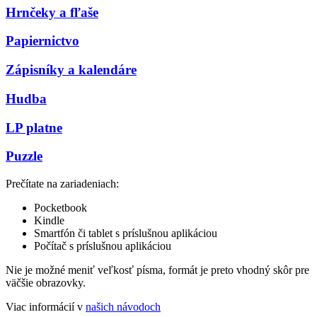
Hrnčeky a fľaše
Papiernictvo
Zápisníky a kalendáre
Hudba
LP platne
Puzzle
Prečítate na zariadeniach:
Pocketbook
Kindle
Smartfón či tablet s príslušnou aplikáciou
Počítač s príslušnou aplikáciou
Nie je možné meniť veľkosť písma, formát je preto vhodný skôr pre
väčšie obrazovky.
Viac informácií v
našich návodoch