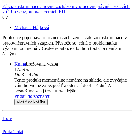
Zákaz diskriminace a rovné zacházení v pracovněprávních vztazích
v ČR a ve vybraných zemích EU
CZ
Michaela Hájková
Publikace pojednává o rovném zacházení a zákazu diskriminace v
pracovněprávních vztazích. Přestože se jedná o problematiku
významnou, nemá v České republice dlouhou tradici a není ani
častým...
Kniha
brožovaná väzba
17,39 €
Do 3 – 4 dní
Tento produkt momentálne nemáme na sklade, ale zvyčajne
vám ho vieme zabezpečiť a odoslať do 3 – 4 dní. A
posnažíme sa aj trochu rýchlejšie!
Pridať do zoznamu
Vložiť do košíka
Hore
Pridať citát