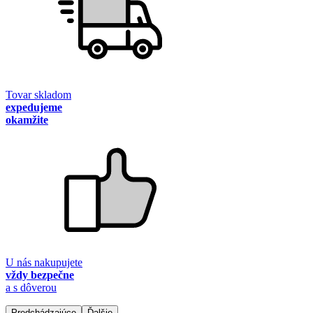
Tovar skladom
expedujeme
okamžite
U nás nakupujete
vždy bezpečne
a s dôverou
Predchádzajúce
Ďalšie