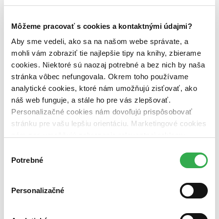
Autor
Michaela Hájková (1 titul)
Michaela Hájková
1
Môžeme pracovať s cookies a kontaktnými údajmi?
Vydavateľstvo
Aby sme vedeli, ako sa na našom webe správate, a
C. H. Beck (1 titul)
C. H. Beck
1
mohli vám zobraziť tie najlepšie tipy na knihy, zbierame
Väzba
cookies. Niektoré sú naozaj potrebné a bez nich by naša
brožovaná väzba (1 titul)
brožovaná väzba
1
stránka vôbec nefungovala. Okrem toho používame
analytické cookies, ktoré nám umožňujú zisťovať, ako
Zúžiť výber
náš web funguje, a stále ho pre vás zlepšovať.
Zoradiť
Personalizačné cookies nám dovoľujú prispôsobovať
stránku pre vašu lepšiu orientáciu. Marketingové cookies
nám zas umožňujú zobrazenie relevantnej reklamy.
Niektoré údaje zdieľame aj s tretími stranami. Veľmi by
Výber
Bestsellery
nám pomohlo, keby sme mohli používať všetky tieto
Potrebné
súhlasu
Top hodnotené
cookies. Ďakujeme!
Novinky
Najdrahšie
Personalizačné
Najlacnejšie
Najvyššia zľava