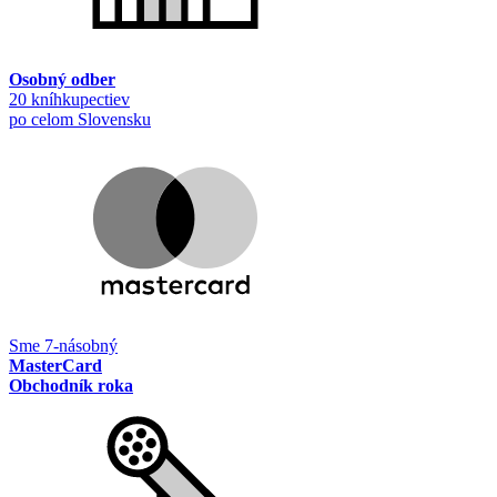
Osobný odber
20 kníhkupectiev
po celom Slovensku
Sme 7-násobný
MasterCard
Obchodník roka