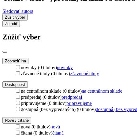
Sledovať autora
Zúžiť výber
Zoradiť
Zúžiť výber
Zobraziť iba
novinky (0 titulov)
novinky
zľavnené tituly (0 titulov)
zľavnené tituly
Dostupnosť
na centrálnom sklade (0 titulov)
na centrálnom sklade
predpredaj (0 titulov)
predpredaj
pripravujeme (0 titulov)
pripravujeme
dostupná (bez vypredaných) (0 titulov)
dostupná (bez vypre
Nové / čítané
nová (0 titulov)
nová
čítaná (0 titulov)
čítaná