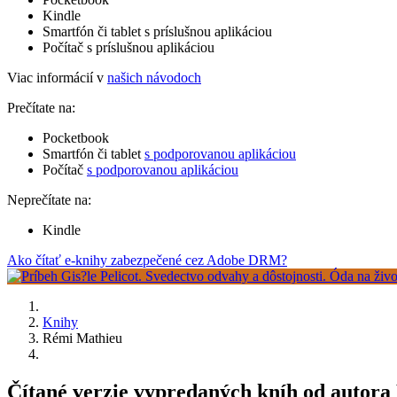
Kindle
Smartfón či tablet s príslušnou aplikáciou
Počítač s príslušnou aplikáciou
Viac informácií v
našich návodoch
Prečítate na:
Pocketbook
Smartfón či tablet
s podporovanou aplikáciou
Počítač
s podporovanou aplikáciou
Neprečítate na:
Kindle
Ako čítať e-knihy zabezpečené cez Adobe DRM?
Knihy
Rémi Mathieu
Čítané verzie vypredaných kníh od autor