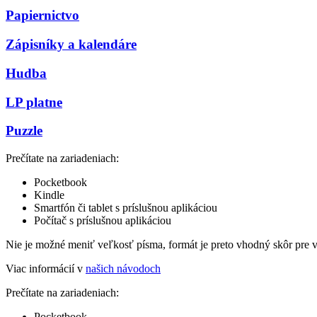
Papiernictvo
Zápisníky a kalendáre
Hudba
LP platne
Puzzle
Prečítate na zariadeniach:
Pocketbook
Kindle
Smartfón či tablet s príslušnou aplikáciou
Počítač s príslušnou aplikáciou
Nie je možné meniť veľkosť písma, formát je preto vhodný skôr pre 
Viac informácií v
našich návodoch
Prečítate na zariadeniach:
Pocketbook