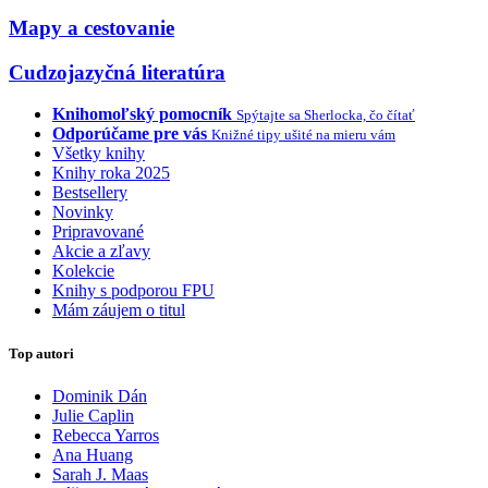
Mapy a cestovanie
Cudzojazyčná literatúra
Knihomoľský pomocník
Spýtajte sa Sherlocka, čo čítať
Odporúčame pre vás
Knižné tipy ušité na mieru vám
Všetky knihy
Knihy roka 2025
Bestsellery
Novinky
Pripravované
Akcie a zľavy
Kolekcie
Knihy s podporou FPU
Mám záujem o titul
Top autori
Dominik Dán
Julie Caplin
Rebecca Yarros
Ana Huang
Sarah J. Maas