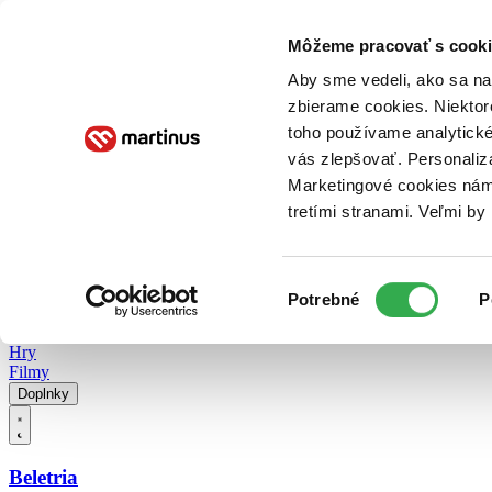
Doručenie
Kníhkupectvá
Knihovrátok
Poukážky
Knižný blog
Kontakt
Môžeme pracovať s cooki
Aby sme vedeli, ako sa na 
zbierame cookies. Niektor
E-knihy
Audioknihy
Hry
Filmy
Knihy
Doplnky
toho používame analytické
vás zlepšovať. Personaliz
Vyhľadávanie
Marketingové cookies nám 
tretími stranami. Veľmi b
Prihlásiť
Vyhľadávanie
Výber
Knihy
Potrebné
P
súhlasu
E-knihy
Audioknihy
Hry
Filmy
Doplnky
Beletria