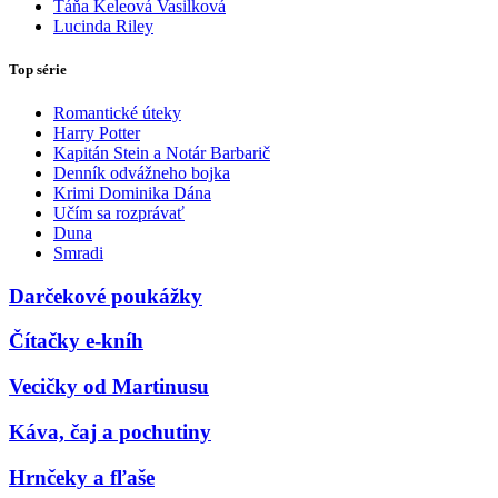
Táňa Keleová Vasilková
Lucinda Riley
Top série
Romantické úteky
Harry Potter
Kapitán Stein a Notár Barbarič
Denník odvážneho bojka
Krimi Dominika Dána
Učím sa rozprávať
Duna
Smradi
Darčekové poukážky
Čítačky e-kníh
Vecičky od Martinusu
Káva, čaj a pochutiny
Hrnčeky a fľaše