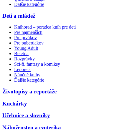
Ďalšie kategórie
Deti a mládež
Knihorad – poradca kníh pre deti
Pre najmenších
Pre prvákov
Pre pubertiakov
Young Adult
Beletria
Rozprávky
Sci-fi, fantasy a komiksy
Leporelá
Náučné knihy
Ďalšie kategórie
Životopisy a reportáže
Kuchárky
Učebnice a slovníky
Náboženstvo a ezoterika