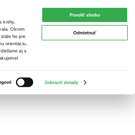
Povoliť všetko
a knihy,
ovala. Okrem
Odmietnuť
stále ho pre
u orientáciu.
dieľame aj s
Ďakujeme!
ngové
Zobraziť detaily