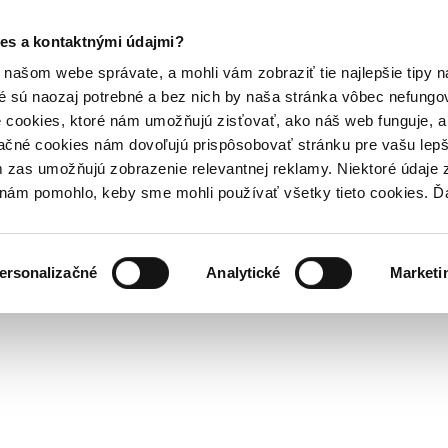
es a kontaktnými údajmi?
našom webe správate, a mohli vám zobraziť tie najlepšie tipy n
é sú naozaj potrebné a bez nich by naša stránka vôbec nefung
 cookies, ktoré nám umožňujú zisťovať, ako náš web funguje, a 
ačné cookies nám dovoľujú prispôsobovať stránku pre vašu lepši
zas umožňujú zobrazenie relevantnej reklamy. Niektoré údaje z
y nám pomohlo, keby sme mohli používať všetky tieto cookies. 
ersonalizačné
Analytické
Marketi