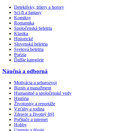
Detektívky, trilery a horory
Sci-fi a fantasy
Komiksy
Romantika
Spoločenská beletria
Klasika
Historické
Slovenská beletria
Svetová beletria
Poézia
Ďalšie kategórie
Náučná a odborná
Motivácia a sebarozvoj
Biznis a manažment
Humanitné a spoločenské vedy
História
Životopisy a reportáže
Vzťahy a rodina
Zdravie a životný štýl
Počítače a internet
Hobby
Umenie a dizajn