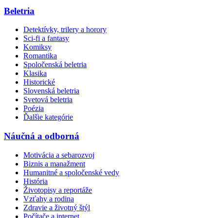
Beletria
Detektívky, trilery a horory
Sci-fi a fantasy
Komiksy
Romantika
Spoločenská beletria
Klasika
Historické
Slovenská beletria
Svetová beletria
Poézia
Ďalšie kategórie
Náučná a odborná
Motivácia a sebarozvoj
Biznis a manažment
Humanitné a spoločenské vedy
História
Životopisy a reportáže
Vzťahy a rodina
Zdravie a životný štýl
Počítače a internet