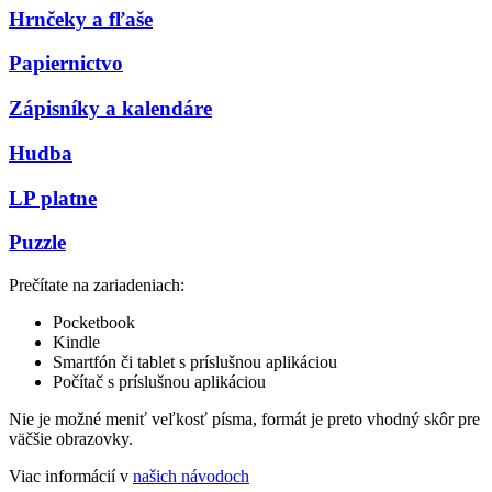
Hrnčeky a fľaše
Papiernictvo
Zápisníky a kalendáre
Hudba
LP platne
Puzzle
Prečítate na zariadeniach:
Pocketbook
Kindle
Smartfón či tablet s príslušnou aplikáciou
Počítač s príslušnou aplikáciou
Nie je možné meniť veľkosť písma, formát je preto vhodný skôr pre
väčšie obrazovky.
Viac informácií v
našich návodoch