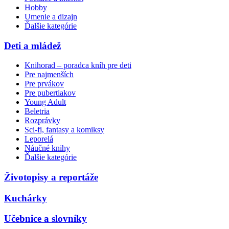
Hobby
Umenie a dizajn
Ďalšie kategórie
Deti a mládež
Knihorad – poradca kníh pre deti
Pre najmenších
Pre prvákov
Pre pubertiakov
Young Adult
Beletria
Rozprávky
Sci-fi, fantasy a komiksy
Leporelá
Náučné knihy
Ďalšie kategórie
Životopisy a reportáže
Kuchárky
Učebnice a slovníky