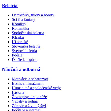
Beletria
Detektívky, trilery a horory
Sci-fi a fantasy
Komiksy
Romantika
Spoločenská beletria
Klasika
Historické
Slovenská beletria
Svetová beletria
Poézia
Ďalšie kategórie
Náučná a odborná
Motivácia a sebarozvoj
Biznis a manažment
Humanitné a spoločenské vedy
História
Životopisy a reportáže
Vzťahy a rodina
Zdravie a životný štýl
Počítače a internet