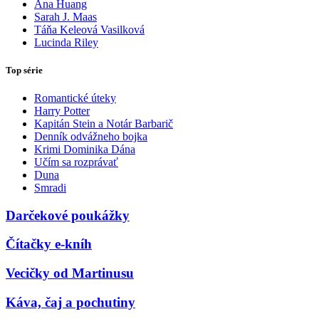
Ana Huang
Sarah J. Maas
Táňa Keleová Vasilková
Lucinda Riley
Top série
Romantické úteky
Harry Potter
Kapitán Stein a Notár Barbarič
Denník odvážneho bojka
Krimi Dominika Dána
Učím sa rozprávať
Duna
Smradi
Darčekové poukážky
Čítačky e-kníh
Vecičky od Martinusu
Káva, čaj a pochutiny