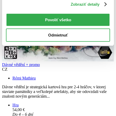
Zobraziť detaily
Povoliť všetko
Odmietnuť
Dávné vědění + promo
CZ
Rémi Mathieu
Dávne vědění je strategická kartová hra pre 2-4 hráčov, v ktorej
staviate pamätníky a veľkolepé artefakty, aby ste odovzdali vaše
znalosti novým generáciám...
Hra
54,00 €
Do 4 – 6 dní