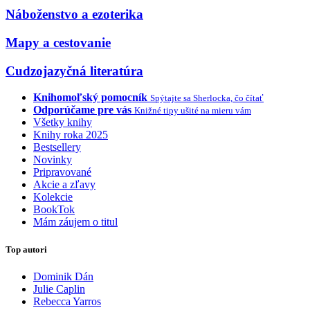
Náboženstvo a ezoterika
Mapy a cestovanie
Cudzojazyčná literatúra
Knihomoľský pomocník
Spýtajte sa Sherlocka, čo čítať
Odporúčame pre vás
Knižné tipy ušité na mieru vám
Všetky knihy
Knihy roka 2025
Bestsellery
Novinky
Pripravované
Akcie a zľavy
Kolekcie
BookTok
Mám záujem o titul
Top autori
Dominik Dán
Julie Caplin
Rebecca Yarros