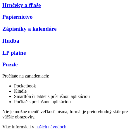
Hrnčeky a fľaše
Papiernictvo
Zápisníky a kalendáre
Hudba
LP platne
Puzzle
Prečítate na zariadeniach:
Pocketbook
Kindle
Smartfón či tablet s príslušnou aplikáciou
Počítač s príslušnou aplikáciou
Nie je možné meniť veľkosť písma, formát je preto vhodný skôr pre
väčšie obrazovky.
Viac informácií v
našich návodoch