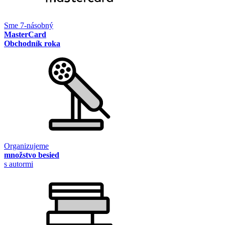
Sme 7-násobný
MasterCard
Obchodník roka
Organizujeme
množstvo besied
s autormi