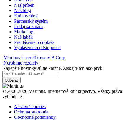
Náš príbeh
Náš blog
Knihovrátok
Partnerský systém
Pridaj sa k nám
Marketing
Náš labák
Prehlásenie o cookies
Vyhlásenie o prístupnosti
Martinus je certifikovaný B Corp
Nerobíme rozdiely
Najlepšie novinky sú tie knižné. Získajte ich ako prví:
Odoslať
© 2000-2026 Martinus. Internetové kníhkupectvo. Všetky práva
vyhradené.
Nastaviť cookies
Ochrana súkromia
Obchodné podmienky