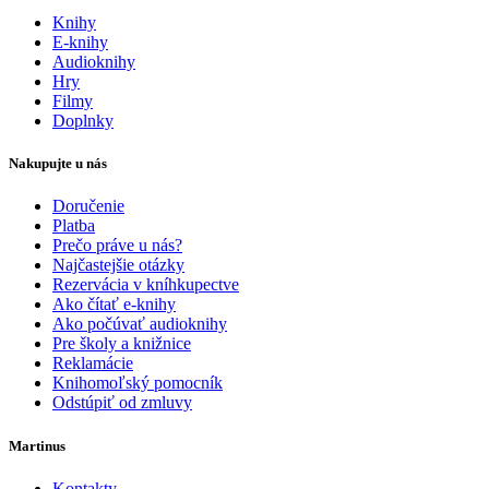
Knihy
E-knihy
Audioknihy
Hry
Filmy
Doplnky
Nakupujte u nás
Doručenie
Platba
Prečo práve u nás?
Najčastejšie otázky
Rezervácia v kníhkupectve
Ako čítať e-knihy
Ako počúvať audioknihy
Pre školy a knižnice
Reklamácie
Knihomoľský pomocník
Odstúpiť od zmluvy
Martinus
Kontakty