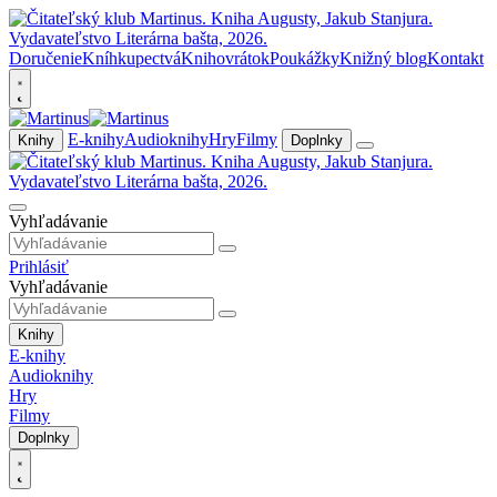
Doručenie
Kníhkupectvá
Knihovrátok
Poukážky
Knižný blog
Kontakt
E-knihy
Audioknihy
Hry
Filmy
Knihy
Doplnky
Vyhľadávanie
Prihlásiť
Vyhľadávanie
Knihy
E-knihy
Audioknihy
Hry
Filmy
Doplnky