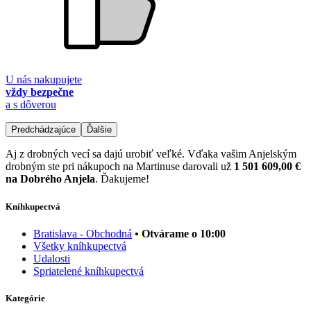
U nás nakupujete
vždy bezpečne
a s dôverou
Predchádzajúce
Ďalšie
Aj z drobných vecí sa dajú urobiť veľké. Vďaka vašim Anjelským
drobným ste pri nákupoch na Martinuse darovali už
1 501 609,00 €
na Dobrého Anjela
. Ďakujeme!
Kníhkupectvá
Bratislava - Obchodná
• Otvárame o 10:00
Všetky kníhkupectvá
Udalosti
Spriatelené kníhkupectvá
Kategórie