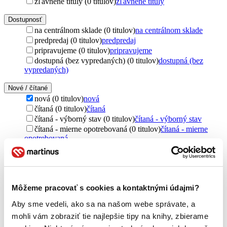
zľavnené tituly (0 titulov)
zľavnené tituly
Dostupnosť
na centrálnom sklade (0 titulov)
na centrálnom sklade
predpredaj (0 titulov)
predpredaj
pripravujeme (0 titulov)
pripravujeme
dostupná (bez vypredaných) (0 titulov)
dostupná (bez
vypredaných)
Nové / čítané
nová (0 titulov)
nová
čítaná (0 titulov)
čítaná
čítaná - výborný stav (0 titulov)
čítaná - výborný stav
čítaná - mierne opotrebovaná (0 titulov)
čítaná - mierne
opotrebovaná
čítané verzie vypredaných kníh (0 titulov)
čítané verzie
vypredaných kníh
Jazyk
čeština (1 titul)
čeština
1
Môžeme pracovať s cookies a kontaktnými údajmi?
Aby sme vedeli, ako sa na našom webe správate, a
Vydavateľstvo
REXhry (1 titul)
REXhry
1
mohli vám zobraziť tie najlepšie tipy na knihy, zbierame